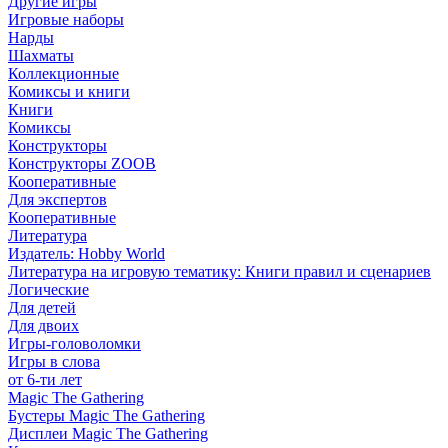
Другие игры
Игровые наборы
Нарды
Шахматы
Коллекционные
Комиксы и книги
Книги
Комиксы
Конструкторы
Конструкторы ZOOB
Кооперативные
Для экспертов
Кооперативные
Литература
Издатель: Hobby World
Литература на игровую тематику: Книги правил и сценариев
Логические
Для детей
Для двоих
Игры-головоломки
Игры в слова
от 6-ти лет
Magic The Gathering
Бустеры Magic The Gathering
Дисплеи Magic The Gathering