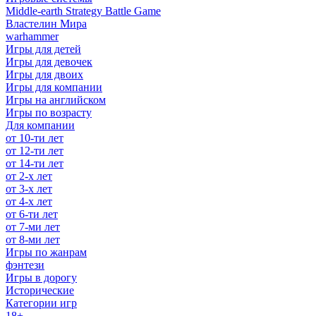
Middle-earth Strategy Battle Game
Властелин Мира
warhammer
Игры для детей
Игры для девочек
Игры для двоих
Игры для компании
Игры на английском
Игры по возрасту
Для компании
от 10-ти лет
от 12-ти лет
от 14-ти лет
от 2-х лет
от 3-х лет
от 4-х лет
от 6-ти лет
от 7-ми лет
от 8-ми лет
Игры по жанрам
фэнтези
Игры в дорогу
Исторические
Категории игр
18+