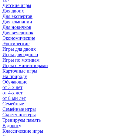
Детские игры
Для двоих
Для экспертов
Для компании
Для новичков
Для вечеринок
Экономические
Эротические
Игры для двоих
Игры для одного
Игры по мотивам
Игры с миниатюрами
Карточные игры
На природу
Обучающие
от 3-х лет
от 4-х лет
от 8-ми лет
Семейные
Семейные игры
Скретч постеры
Тренируем память
В дорогу
Классические игры