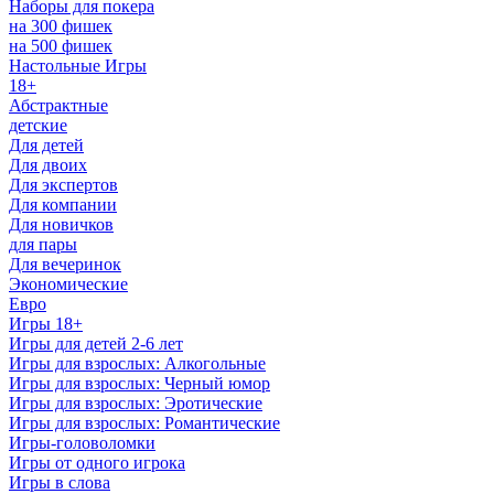
Наборы для покера
на 300 фишек
на 500 фишек
Настольные Игры
18+
Абстрактные
детские
Для детей
Для двоих
Для экспертов
Для компании
Для новичков
для пары
Для вечеринок
Экономические
Евро
Игры 18+
Игры для детей 2-6 лет
Игры для взрослых: Алкогольные
Игры для взрослых: Черный юмор
Игры для взрослых: Эротические
Игры для взрослых: Романтические
Игры-головоломки
Игры от одного игрока
Игры в слова