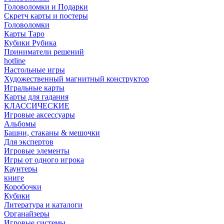
Головоломки и Подарки
Cкретч карты и постеры
Головоломки
Карты Таро
Кубики Рубика
Приниматели решений
hotline
Настольные игры
Художественный магнитный конструктор
Игральные карты
Карты для гадания
КЛАССИЧЕСКИЕ
Игровые аксессуары
Альбомы
Башни, стаканы & мешочки
Для экспертов
Игровые элементы
Игры от одного игрока
Каунтеры
книге
Коробочки
Кубики
Литература и каталоги
Органайзеры
Игровые системы