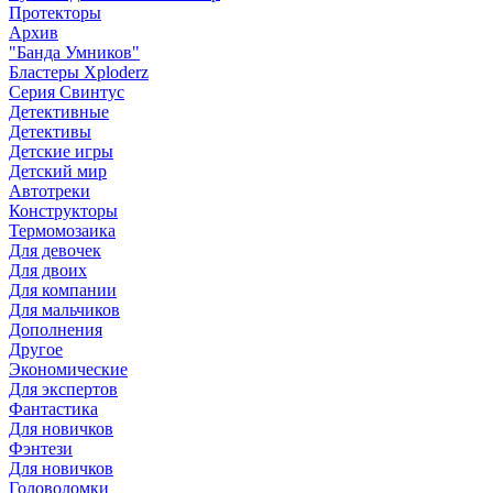
Протекторы
Архив
"Банда Умников"
Бластеры Xploderz
Cерия Свинтус
Детективные
Детективы
Детские игры
Детский мир
Автотреки
Конструкторы
Термомозаика
Для девочек
Для двоих
Для компании
Для мальчиков
Дополнения
Другое
Экономические
Для экспертов
Фантастика
Для новичков
Фэнтези
Для новичков
Головоломки