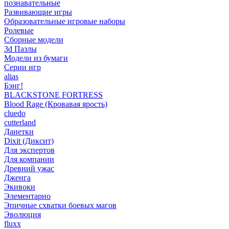
познавательные
Развивающие игры
Образовательные игровые наборы
Ролевые
Сборные модели
3d Пазлы
Модели из бумаги
Серии игр
alias
Бэнг!
BLACKSTONE FORTRESS
Blood Rage (Кровавая ярость)
cluedo
cutterland
Данетки
Dixit (Диксит)
Для экспертов
Для компании
Древний ужас
Дженга
Экивоки
Элементарно
Эпичные схватки боевых магов
Эволюция
fluxx