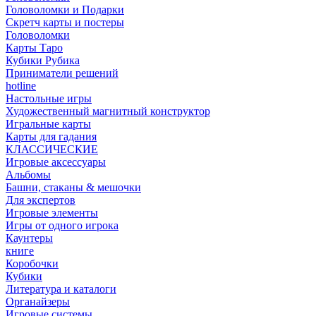
Головоломки и Подарки
Cкретч карты и постеры
Головоломки
Карты Таро
Кубики Рубика
Приниматели решений
hotline
Настольные игры
Художественный магнитный конструктор
Игральные карты
Карты для гадания
КЛАССИЧЕСКИЕ
Игровые аксессуары
Альбомы
Башни, стаканы & мешочки
Для экспертов
Игровые элементы
Игры от одного игрока
Каунтеры
книге
Коробочки
Кубики
Литература и каталоги
Органайзеры
Игровые системы