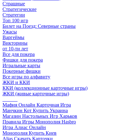
Страшные
Стратегические
Стратегии
Топ 100 игр
Билет на Поезд: Северные страны
Ужасы
Варгеймы
Викторины
от 10-ти лет
Все для покера
Фишки для покера
Игральные карты
Покерные фишки
Все игры по алфавиту
ЖКИ и ККИ
ККИ (коллекционные карточные игры)
ЖКИ (живые карточные игры)
______
Мафия Онлайн Карточная Игра
Манчкин Кот Купить Украина
Магазин Настольных Игр Харьков
Правила Игры Монополия Hasbro
Игра Алиас Онлайн
Монополия Купить Киев
Alias Скачать Карточки