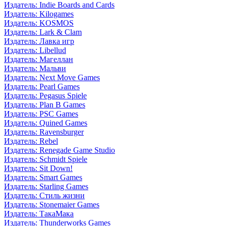
Издатель: Indie Boards and Cards
Издатель: Kilogames
Издатель: KOSMOS
Издатель: Lark & Clam
Издатель: Лавка игр
Издатель: Libellud
Издатель: Магеллан
Издатель: Мальви
Издатель: Next Move Games
Издатель: Pearl Games
Издатель: Pegasus Spiele
Издатель: Plan B Games
Издатель: PSC Games
Издатель: Quined Games
Издатель: Ravensburger
Издатель: Rebel
Издатель: Renegade Game Studio
Издатель: Schmidt Spiele
Издатель: Sit Down!
Издатель: Smart Games
Издатель: Starling Games
Издатель: Стиль жизни
Издатель: Stonemaier Games
Издатель: ТакаМака
Издатель: Thunderworks Games