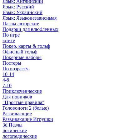
Язык: Английский
Язык: Русский
Язык: Украинский
Язык: Языконезависимая
Пазлы авторские
Подарки для влюбленных
По игре
книге
Покер, карты & гольф
Офисный гольф
Покерные наборы
Постеры
По возрасту
10-14
4-6
7-10
Приключенческие
Для новичков
"Простые правила"
Головоноги 2 (белые)
Развивающие
Развивающие Игрушки
3d Пазлы
логические
логопедические