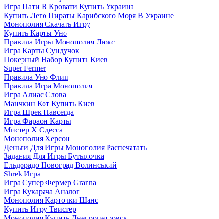
Игра Пати В Кровати Купить Украина
Купить Лего Пираты Карибского Моря В Украине
Монополия Скачать Игру
Купить Карты Уно
Правила Игры Монополия Люкс
Игра Карты Сундучок
Покерный Набор Купить Киев
Super Fermer
Правила Уно Флип
Правила Игра Монополия
Игра Алиас Слова
Манчкин Кот Купить Киев
Игра Шрек Навсегда
Игра Фараон Карты
Мистер Х Одесса
Монополия Херсон
Деньги Для Игры Монополия Распечатать
Задания Для Игры Бутылочка
Ельдорадо Новоград Волинський
Shrek Игра
Игра Супер Фермер Granna
Игра Кукарача Аналог
Монополия Карточки Шанс
Купить Игру Твистер
Монополия Купить Днепропетровск