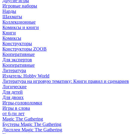
Другие игры
Игровые наборы
Нарды
Шахматы
Коллекционные
Комиксы и книги
Книги
Комиксы
Конструкторы
Конструкторы ZOOB
Кооперативные
Для экспертов
Кооперативные
Литература
Издатель: Hobby World
Литература на игровую тематику: Книги правил и сценариев
Логические
Для детей
Для двоих
Игры-головоломки
Игры в слова
от 6-ти лет
Magic The Gathering
Бустеры Magic The Gathering
Дисплеи Magic The Gathering