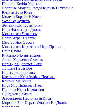
Планета Хобби Харьков
Сборные Модели Звезда Купить В Украине
Купить Лото Киев
Модели Кораблей Киев
Wow Tcg Купить
Желания Для Бутылочки
Игра Фанты Для Двоих
Монополия Черкассы
Сплю Игра В Карты
Мистер Икс Одесса
Монополия Карточная Игра Правила
Brain Сумы
Руммикуб Купить Киев
Алиас Карточки Скачать
Игры Для Девочек Секс
Лучшие Игры Dos
Игры Для Дорослих
Карточная Игра Мафия Правила
Клирик Манчкин
Игра Уно Правила Игры
Правила Игры Каркассон
Сундучок Измаил
Завоеватели Настольная Игра
Морской Бой Играть Онлайн На Двоих
Игра Краб