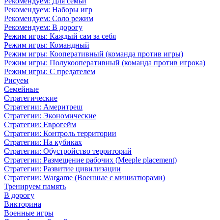
Рекомендуем: Для семьи
Рекомендуем: Наборы игр
Рекомендуем: Соло режим
Рекомендуем: В дорогу
Режим игры: Каждый сам за себя
Режим игры: Командный
Режим игры: Кооперативный (команда против игры)
Режим игры: Полукооперативный (команда против игрока)
Режим игры: С предателем
Рисуем
Семейные
Стратегические
Стратегии: Америтреш
Стратегии: Экономические
Стратегии: Еврогейм
Стратегии: Контроль территории
Стратегии: На кубиках
Стратегии: Обустройство территорий
Стратегии: Размещение рабочих (Meeple placement)
Стратегии: Развитие цивилизации
Стратегии: Wargame (Военные с миниатюрами)
Тренируем память
В дорогу
Викторина
Военные игры