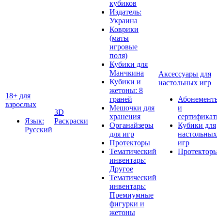
кубиков
Издатель:
Украина
Коврики
(маты
игровые
поля)
Кубики для
Манчкина
Аксессуары для
Кубики и
настольных игр
жетоны: 8
18+ для
граней
Абонемент
взрослых
Мешочки для
и
3D
хранения
сертифика
Язык:
Раскраски
Органайзеры
Кубики для
Русский
для игр
настольных
Протекторы
игр
Тематический
Протектор
инвентарь:
Другое
Тематический
инвентарь:
Премиумные
фигурки и
жетоны