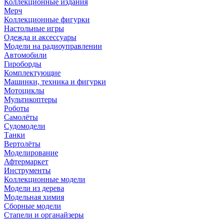
Коллекционные издания
Мерч
Коллекционные фигурки
Настольные игры
Одежда и аксессуары
Модели на радиоуправлении
Автомобили
Гироборды
Комплектующие
Машинки, техника и фигурки
Мотоциклы
Мультикоптеры
Роботы
Самолёты
Судомодели
Танки
Вертолёты
Моделирование
Афтермаркет
Инструменты
Коллекционные модели
Модели из дерева
Модельная химия
Сборные модели
Стапели и органайзеры