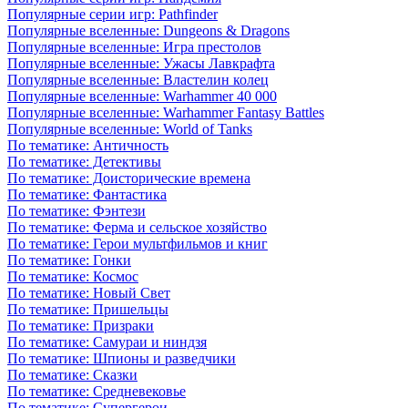
Популярные серии игр: Pathfinder
Популярные вселенные: Dungeons & Dragons
Популярные вселенные: Игра престолов
Популярные вселенные: Ужасы Лавкрафта
Популярные вселенные: Властелин колец
Популярные вселенные: Warhammer 40 000
Популярные вселенные: Warhammer Fantasy Battles
Популярные вселенные: World of Tanks
По тематике: Античность
По тематике: Детективы
По тематике: Доисторические времена
По тематике: Фантастика
По тематике: Фэнтези
По тематике: Ферма и сельское хозяйство
По тематике: Герои мультфильмов и книг
По тематике: Гонки
По тематике: Космос
По тематике: Новый Свет
По тематике: Пришельцы
По тематике: Призраки
По тематике: Самураи и ниндзя
По тематике: Шпионы и разведчики
По тематике: Сказки
По тематике: Средневековье
По тематике: Супергерои