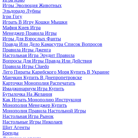
Игры Эволюция Животных
Эльдорадо Лубны
Ігри Гогу
Играть В Игру Кошки Мышки
Мафия Киев Игра
Менеджер Правила Игры
Игры Для Взрослых Фанты
Правда Или Дело Камасутра Список Вопросов
Правила Игры Дженга
Настольная Игра Эрудит Правила
Вопросы Для Игры Правда Или Действия
Правила Игры Cluedo
Лего Пираты Карибского Моря Купить В Украине
Манчкин Купить В Днепропетровске
Карточки Монополия Распечатать
Имаджинариум Игра Купить
Бутылочка На Желания
Как Играть Монополию Инструкция
Монополия Менеджер Купить
Монополия Правила Настольной Игры
Настольная Игра Рынок
Настольные Игры Николаев
Щит Агенты
Бренды