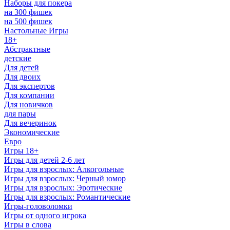
Наборы для покера
на 300 фишек
на 500 фишек
Настольные Игры
18+
Абстрактные
детские
Для детей
Для двоих
Для экспертов
Для компании
Для новичков
для пары
Для вечеринок
Экономические
Евро
Игры 18+
Игры для детей 2-6 лет
Игры для взрослых: Алкогольные
Игры для взрослых: Черный юмор
Игры для взрослых: Эротические
Игры для взрослых: Романтические
Игры-головоломки
Игры от одного игрока
Игры в слова