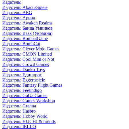
Издатель:
Издатель: AbacusSpiele
Издатель: AEG
Издатель: Ариал
Издатель: Awaken Realms
Издатель: Банда Умников
Издатель: Bask (Украина)
Издатель: BombatGame
Издатель: BombCat
Издатель: Clever Mojo Games
Издатель: CMON Limited
Издатель: Cool Mini or Not
Издатель: Crowd Games
Издатель: Danko Toys
Издатель: Единорог
Издатель: Eggertspiele
Издатель: Fantasy Flight Games
Издатель: Feelindigo
Издатель: GaGa Games
Издатель: Games Workshop
Издатель: Granna
Издатель: Hasbro
Издатель: Hobby World
Издатель: HUCH! & friends
Издатель: IELLO