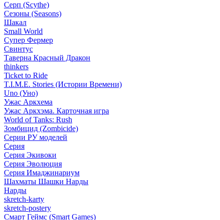
Серп (Scythe)
Сезоны (Seasons)
Шакал
Small World
Супер Фермер
Свинтус
Таверна Красный Дракон
thinkers
Ticket to Ride
T.I.M.E. Stories (Истории Времени)
Uno (Уно)
Ужас Аркхема
Ужас Аркхэма. Карточная игра
World of Tanks: Rush
Зомбицид (Zombicide)
Серии РУ моделей
Серия
Серия Экивоки
Серия Эволюция
Серия Имаджинариум
Шахматы Шашки Нарды
Нарды
skretch-karty
skretch-postery
Смарт Геймс (Smart Games)