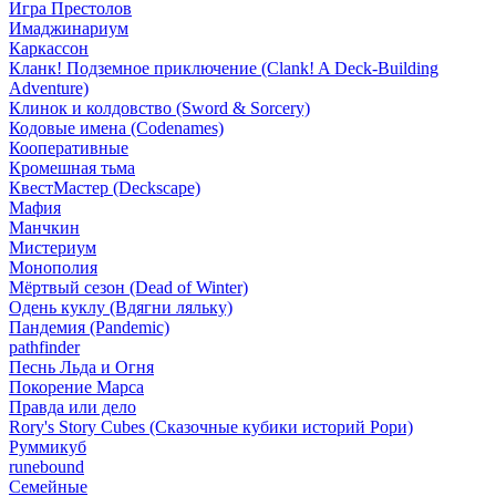
Игра Престолов
Имаджинариум
Каркассон
Кланк! Подземное приключение (Clank! A Deck-Building
Adventure)
Клинок и колдовство (Sword & Sorcery)
Кодовые имена (Codenames)
Кооперативные
Кромешная тьма
КвестМастер (Deckscape)
Мафия
Манчкин
Мистериум
Монополия
Мёртвый сезон (Dead of Winter)
Одень куклу (Вдягни ляльку)
Пандемия (Pandemic)
pathfinder
Песнь Льда и Огня
Покорение Марса
Правда или дело
Rory's Story Cubes (Сказочные кубики историй Рори)
Руммикуб
runebound
Семейные