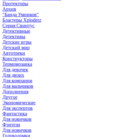
Протекторы
Архив
"Банда Умников"
Бластеры Xploderz
Cерия Свинтус
Детективные
Детективы
Детские игры
Детский мир
Автотреки
Конструкторы
Термомозаика
Для девочек
Для двоих
Для компании
Для мальчиков
Дополнения
Другое
Экономические
Для экспертов
Фантастика
Для новичков
Фэнтези
Для новичков
Головоломки