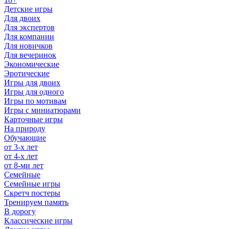
Детские игры
Для двоих
Для экспертов
Для компании
Для новичков
Для вечеринок
Экономические
Эротические
Игры для двоих
Игры для одного
Игры по мотивам
Игры с миниатюрами
Карточные игры
На природу
Обучающие
от 3-х лет
от 4-х лет
от 8-ми лет
Семейные
Семейные игры
Скретч постеры
Тренируем память
В дорогу
Классические игры