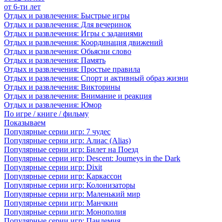
от 6-ти лет
Отдых и развлечения: Быстрые игры
Отдых и развлечения: Для вечеринок
Отдых и развлечения: Игры с заданиями
Отдых и развлечения: Координация движений
Отдых и развлечения: Обьясни слово
Отдых и развлечения: Память
Отдых и развлечения: Простые правила
Отдых и развлечения: Спорт и активный образ жизни
Отдых и развлечения: Викторины
Отдых и развлечения: Внимание и реакция
Отдых и развлечения: Юмор
По игре / книге / фильму
Показываем
Популярные серии игр: 7 чудес
Популярные серии игр: Алиас (Alias)
Популярные серии игр: Билет на Поезд
Популярные серии игр: Descent: Journeys in the Dark
Популярные серии игр: Dixit
Популярные серии игр: Каркассон
Популярные серии игр: Колонизаторы
Популярные серии игр: Маленький мир
Популярные серии игр: Манчкин
Популярные серии игр: Монополия
Популярные серии игр: Пандемия