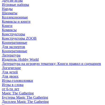
Другие игры
Игровые наборы
Нарды
Шахматы
Коллекционные
Комиксы и книги
Книги
Комиксы
Конструкторы
Конструкторы ZOOB
Кооперативные
Для экспертов
Кооперативные
Литература
Издатель: Hobby World
Литература на игровую тематику: Книги правил и сценариев
Логические
Для детей
Для двоих
Игры-головоломки
Игры в слова
от 6-ти лет
Magic The Gathering
Бустеры Magic The Gathering
Дисплеи Magic The Gathering