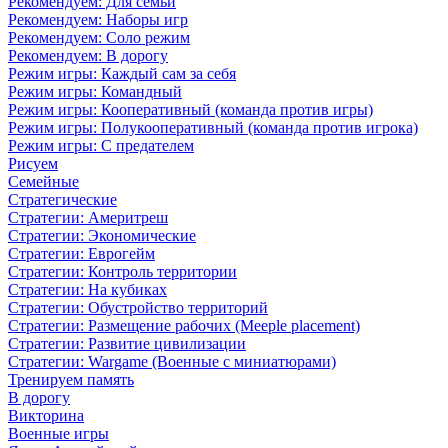
Рекомендуем: Для семьи
Рекомендуем: Наборы игр
Рекомендуем: Соло режим
Рекомендуем: В дорогу
Режим игры: Каждый сам за себя
Режим игры: Командный
Режим игры: Кооперативный (команда против игры)
Режим игры: Полукооперативный (команда против игрока)
Режим игры: С предателем
Рисуем
Семейные
Стратегические
Стратегии: Америтреш
Стратегии: Экономические
Стратегии: Еврогейм
Стратегии: Контроль территории
Стратегии: На кубиках
Стратегии: Обустройство территорий
Стратегии: Размещение рабочих (Meeple placement)
Стратегии: Развитие цивилизации
Стратегии: Wargame (Военные с миниатюрами)
Тренируем память
В дорогу
Викторина
Военные игры