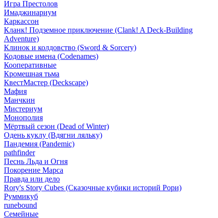
Игра Престолов
Имаджинариум
Каркассон
Кланк! Подземное приключение (Clank! A Deck-Building
Adventure)
Клинок и колдовство (Sword & Sorcery)
Кодовые имена (Codenames)
Кооперативные
Кромешная тьма
КвестМастер (Deckscape)
Мафия
Манчкин
Мистериум
Монополия
Мёртвый сезон (Dead of Winter)
Одень куклу (Вдягни ляльку)
Пандемия (Pandemic)
pathfinder
Песнь Льда и Огня
Покорение Марса
Правда или дело
Rory's Story Cubes (Сказочные кубики историй Рори)
Руммикуб
runebound
Семейные