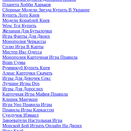
Планета Хобби Харьков
Сборные Модели Звезда Купить В Украине
Купить Лото Киев
Модели Кораблей Киев
Wow Tcg Купить
Желания Для Бутылочки
Игра Фанты Для Двоих
Монополия Черкассы
Сплю Игра В Карты
Мистер Икс Одесса
Монополия Карточная Игра Правила
Brain Сумы
Руммикуб Купить Киев
Алиас Карточки Скачать
Игры Для Девочек Секс
Лучшие Игры Dos
Игры Для Дорослих
Карточная Игра Мафия Правила
Клирик Манчкин
Игра Уно Правила Игры
Правила Игры Каркассон
Сундучок Измаил
Завоеватели Настольная Игра
Морской Бой Играть Онлайн На Двоих
Игра Краб