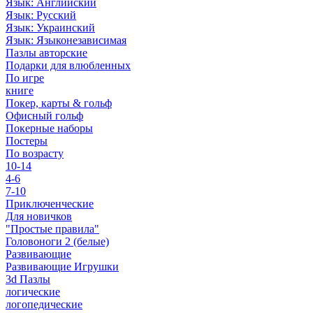
Язык: Английский
Язык: Русский
Язык: Украинский
Язык: Языконезависимая
Пазлы авторские
Подарки для влюбленных
По игре
книге
Покер, карты & гольф
Офисный гольф
Покерные наборы
Постеры
По возрасту
10-14
4-6
7-10
Приключенческие
Для новичков
"Простые правила"
Головоноги 2 (белые)
Развивающие
Развивающие Игрушки
3d Пазлы
логические
логопедические