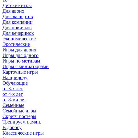
Детские игры
Для двоих
Для экспертов
Для компании
Для новичков
Для вечеринок
Экономические
Эротические
Игры для двоих
Игры для одного
Игры по мотивам
Игры с миниатюрами
Карточные игры
На природу
Обучающие
от 3-х лет
от 4-х лет
от 8-ми лет
Семейные
Семейные игры
Скретч постеры
Тренируем память
В дорогу
Классические игры