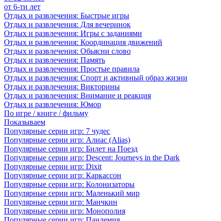
от 6-ти лет
Отдых и развлечения: Быстрые игры
Отдых и развлечения: Для вечеринок
Отдых и развлечения: Игры с заданиями
Отдых и развлечения: Координация движений
Отдых и развлечения: Обьясни слово
Отдых и развлечения: Память
Отдых и развлечения: Простые правила
Отдых и развлечения: Спорт и активный образ жизни
Отдых и развлечения: Викторины
Отдых и развлечения: Внимание и реакция
Отдых и развлечения: Юмор
По игре / книге / фильму
Показываем
Популярные серии игр: 7 чудес
Популярные серии игр: Алиас (Alias)
Популярные серии игр: Билет на Поезд
Популярные серии игр: Descent: Journeys in the Dark
Популярные серии игр: Dixit
Популярные серии игр: Каркассон
Популярные серии игр: Колонизаторы
Популярные серии игр: Маленький мир
Популярные серии игр: Манчкин
Популярные серии игр: Монополия
Популярные серии игр: Пандемия