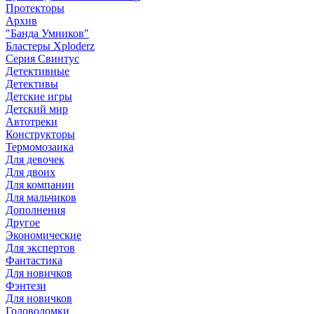
Протекторы
Архив
"Банда Умников"
Бластеры Xploderz
Cерия Свинтус
Детективные
Детективы
Детские игры
Детский мир
Автотреки
Конструкторы
Термомозаика
Для девочек
Для двоих
Для компании
Для мальчиков
Дополнения
Другое
Экономические
Для экспертов
Фантастика
Для новичков
Фэнтези
Для новичков
Головоломки