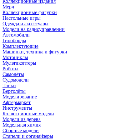
Коллекционные издания
Мерч
Коллекционные фигурки
Настольные игры
Одежда и аксессуары
Модели на радиоуправлении
Автомобили
Гироборды
Комплектующие
Машинки, техника и фигурки
Мотоциклы
Мультикоптеры
Роботы
Самолёты
Судомодели
Танки
Вертолёты
Моделирование
Афтермаркет
Инструменты
Коллекционные модели
Модели из дерева
Модельная химия
Сборные модели
Стапели и органайзеры