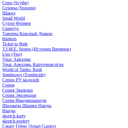
Серп (Scythe)
Сезоны (Seasons)
Шакал
Small World
Супер Фермер
Свинтус
Таверна Красный Дракон
thinkers
Ticket to Ride
T.I.M.E. Stories (Истории Времени)
Uno (Уно)
Ужас Аркхема
Ужас Аркхэма. Карточная игра
World of Tanks: Rush
Зомбицид (Zombicide)
Серии РУ моделей
Серия
Серия Экивоки
Серия Эволюция
Серия Имаджинариум
Шахматы Шашки Нарды
Нарды
skretch-karty
skretch-postery
Смарт Геймс (Smart Games)