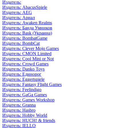
Издатель:
Издатель: AbacusSpiele
Издатель: AEG
Издатель: Ариал
Издатель: Awaken Realms
Издатель: Банда Умников
Издатель: Bask (Украина)
Издатель: BombatGame
Издатель: BombCat
Издатель: Clever Mojo Games
Издатель: CMON Limited
Издатель: Cool Mini or Not
Издатель: Crowd Games
Издатель: Danko Toys
Издатель: Единорог
Издатель: Eggertspiele
Издатель: Fantasy Flight Games
Издатель: Feelindigo
Издатель: GaGa Games
Издатель: Games Workshop
Издатель: Granna
Издатель: Hasbro
Издатель: Hobby World
Издатель: HUCH! & friends
Издатель: IELLO