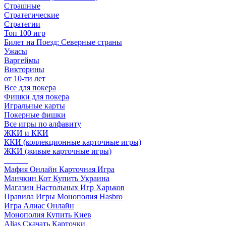
Страшные
Стратегические
Стратегии
Топ 100 игр
Билет на Поезд: Северные страны
Ужасы
Варгеймы
Викторины
от 10-ти лет
Все для покера
Фишки для покера
Игральные карты
Покерные фишки
Все игры по алфавиту
ЖКИ и ККИ
ККИ (коллекционные карточные игры)
ЖКИ (живые карточные игры)
______
Мафия Онлайн Карточная Игра
Манчкин Кот Купить Украина
Магазин Настольных Игр Харьков
Правила Игры Монополия Hasbro
Игра Алиас Онлайн
Монополия Купить Киев
Alias Скачать Карточки