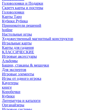
Головоломки и Подарки
Cкретч карты и постеры
Головоломки
Карты Таро
Кубики Рубика
Приниматели решений
hotline
Настольные игры
Художественный магнитный конструктор
Игральные карты
Карты для гадания
КЛАССИЧЕСКИЕ
Игровые аксессуары
Альбомы
Башни, стаканы & мешочки
Для экспертов
Игровые элементы
Игры от одного игрока
Каунтеры
книге
Коробочки
Кубики
Литература и каталоги
Органайзеры
Игровые системы