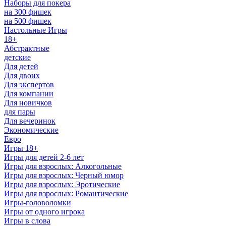
Наборы для покера
на 300 фишек
на 500 фишек
Настольные Игры
18+
Абстрактные
детские
Для детей
Для двоих
Для экспертов
Для компании
Для новичков
для пары
Для вечеринок
Экономические
Евро
Игры 18+
Игры для детей 2-6 лет
Игры для взрослых: Алкогольные
Игры для взрослых: Черный юмор
Игры для взрослых: Эротические
Игры для взрослых: Романтические
Игры-головоломки
Игры от одного игрока
Игры в слова