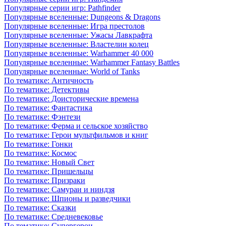
Популярные серии игр: Pathfinder
Популярные вселенные: Dungeons & Dragons
Популярные вселенные: Игра престолов
Популярные вселенные: Ужасы Лавкрафта
Популярные вселенные: Властелин колец
Популярные вселенные: Warhammer 40 000
Популярные вселенные: Warhammer Fantasy Battles
Популярные вселенные: World of Tanks
По тематике: Античность
По тематике: Детективы
По тематике: Доисторические времена
По тематике: Фантастика
По тематике: Фэнтези
По тематике: Ферма и сельское хозяйство
По тематике: Герои мультфильмов и книг
По тематике: Гонки
По тематике: Космос
По тематике: Новый Свет
По тематике: Пришельцы
По тематике: Призраки
По тематике: Самураи и ниндзя
По тематике: Шпионы и разведчики
По тематике: Сказки
По тематике: Средневековье
По тематике: Супергерои