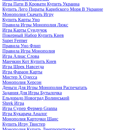
Игра Пати В Кровати Купить Украина
Купить Лего Пираты Карибского Моря В Украине
Монополия Скачать Игру
Купить Карты Уно
Правила Игры Монополия Люкс
Игра Карты Сундучок
Покерный Набор Купить Киев
Super Fermer
Правила Уно Флип
Правила Игра Монополия
Игра Алиас Слова
Манчкин Кот Купить Киев
Игра Шрек Навсегда
Игра Фараон Карты
Мистер Х Одесса
Монополия Херсон
Деньги Для Игры Монополия Распечатать
Задания Для Игры Бутылочка
Ельдорадо Новоград Волинський
Shrek Игра
Игра Супер Фермер Granna
Игра Кукарача Аналог
Монополия Карточки Шанс
Купить Игру Твистер
Монополия Купить Днепропетровск