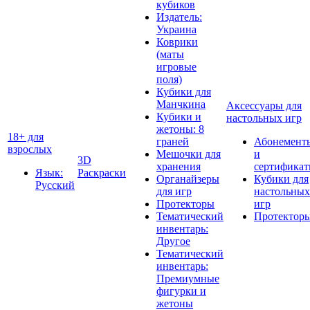
кубиков
Издатель:
Украина
Коврики
(маты
игровые
поля)
Кубики для
Манчкина
Аксессуары для
Кубики и
настольных игр
жетоны: 8
18+ для
граней
Абонемент
взрослых
Мешочки для
и
3D
хранения
сертифика
Язык:
Раскраски
Органайзеры
Кубики для
Русский
для игр
настольных
Протекторы
игр
Тематический
Протектор
инвентарь:
Другое
Тематический
инвентарь:
Премиумные
фигурки и
жетоны