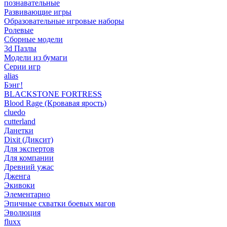
познавательные
Развивающие игры
Образовательные игровые наборы
Ролевые
Сборные модели
3d Пазлы
Модели из бумаги
Серии игр
alias
Бэнг!
BLACKSTONE FORTRESS
Blood Rage (Кровавая ярость)
cluedo
cutterland
Данетки
Dixit (Диксит)
Для экспертов
Для компании
Древний ужас
Дженга
Экивоки
Элементарно
Эпичные схватки боевых магов
Эволюция
fluxx