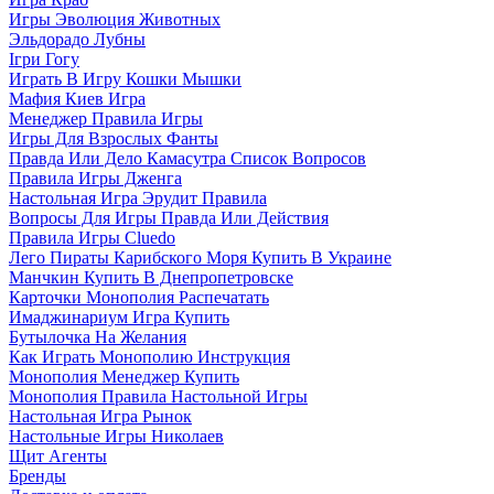
Игры Эволюция Животных
Эльдорадо Лубны
Ігри Гогу
Играть В Игру Кошки Мышки
Мафия Киев Игра
Менеджер Правила Игры
Игры Для Взрослых Фанты
Правда Или Дело Камасутра Список Вопросов
Правила Игры Дженга
Настольная Игра Эрудит Правила
Вопросы Для Игры Правда Или Действия
Правила Игры Cluedo
Лего Пираты Карибского Моря Купить В Украине
Манчкин Купить В Днепропетровске
Карточки Монополия Распечатать
Имаджинариум Игра Купить
Бутылочка На Желания
Как Играть Монополию Инструкция
Монополия Менеджер Купить
Монополия Правила Настольной Игры
Настольная Игра Рынок
Настольные Игры Николаев
Щит Агенты
Бренды