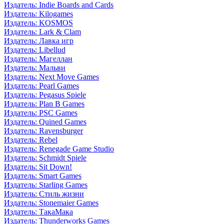
Издатель: Indie Boards and Cards
Издатель: Kilogames
Издатель: KOSMOS
Издатель: Lark & Clam
Издатель: Лавка игр
Издатель: Libellud
Издатель: Магеллан
Издатель: Мальви
Издатель: Next Move Games
Издатель: Pearl Games
Издатель: Pegasus Spiele
Издатель: Plan B Games
Издатель: PSC Games
Издатель: Quined Games
Издатель: Ravensburger
Издатель: Rebel
Издатель: Renegade Game Studio
Издатель: Schmidt Spiele
Издатель: Sit Down!
Издатель: Smart Games
Издатель: Starling Games
Издатель: Стиль жизни
Издатель: Stonemaier Games
Издатель: ТакаМака
Издатель: Thunderworks Games