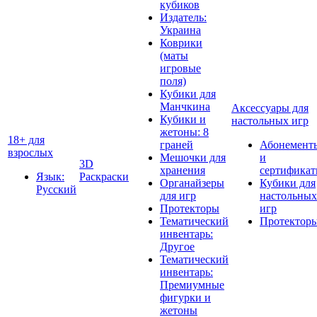
кубиков
Издатель:
Украина
Коврики
(маты
игровые
поля)
Кубики для
Манчкина
Аксессуары для
Кубики и
настольных игр
жетоны: 8
18+ для
граней
Абонемент
взрослых
Мешочки для
и
3D
хранения
сертифика
Язык:
Раскраски
Органайзеры
Кубики для
Русский
для игр
настольных
Протекторы
игр
Тематический
Протектор
инвентарь:
Другое
Тематический
инвентарь:
Премиумные
фигурки и
жетоны