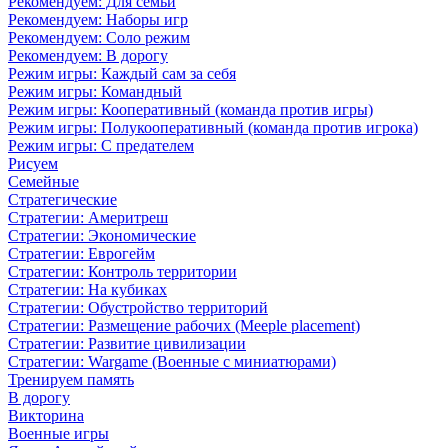
Рекомендуем: Для семьи
Рекомендуем: Наборы игр
Рекомендуем: Соло режим
Рекомендуем: В дорогу
Режим игры: Каждый сам за себя
Режим игры: Командный
Режим игры: Кооперативный (команда против игры)
Режим игры: Полукооперативный (команда против игрока)
Режим игры: С предателем
Рисуем
Семейные
Стратегические
Стратегии: Америтреш
Стратегии: Экономические
Стратегии: Еврогейм
Стратегии: Контроль территории
Стратегии: На кубиках
Стратегии: Обустройство территорий
Стратегии: Размещение рабочих (Meeple placement)
Стратегии: Развитие цивилизации
Стратегии: Wargame (Военные с миниатюрами)
Тренируем память
В дорогу
Викторина
Военные игры