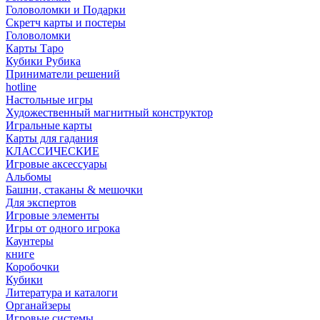
Головоломки и Подарки
Cкретч карты и постеры
Головоломки
Карты Таро
Кубики Рубика
Приниматели решений
hotline
Настольные игры
Художественный магнитный конструктор
Игральные карты
Карты для гадания
КЛАССИЧЕСКИЕ
Игровые аксессуары
Альбомы
Башни, стаканы & мешочки
Для экспертов
Игровые элементы
Игры от одного игрока
Каунтеры
книге
Коробочки
Кубики
Литература и каталоги
Органайзеры
Игровые системы