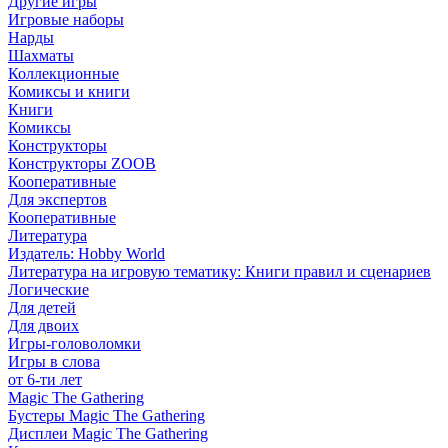
Другие игры
Игровые наборы
Нарды
Шахматы
Коллекционные
Комиксы и книги
Книги
Комиксы
Конструкторы
Конструкторы ZOOB
Кооперативные
Для экспертов
Кооперативные
Литература
Издатель: Hobby World
Литература на игровую тематику: Книги правил и сценариев
Логические
Для детей
Для двоих
Игры-головоломки
Игры в слова
от 6-ти лет
Magic The Gathering
Бустеры Magic The Gathering
Дисплеи Magic The Gathering