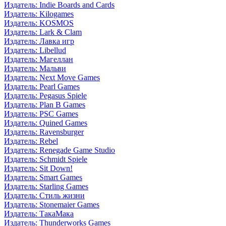
Издатель: Indie Boards and Cards
Издатель: Kilogames
Издатель: KOSMOS
Издатель: Lark & Clam
Издатель: Лавка игр
Издатель: Libellud
Издатель: Магеллан
Издатель: Мальви
Издатель: Next Move Games
Издатель: Pearl Games
Издатель: Pegasus Spiele
Издатель: Plan B Games
Издатель: PSC Games
Издатель: Quined Games
Издатель: Ravensburger
Издатель: Rebel
Издатель: Renegade Game Studio
Издатель: Schmidt Spiele
Издатель: Sit Down!
Издатель: Smart Games
Издатель: Starling Games
Издатель: Стиль жизни
Издатель: Stonemaier Games
Издатель: ТакаМака
Издатель: Thunderworks Games