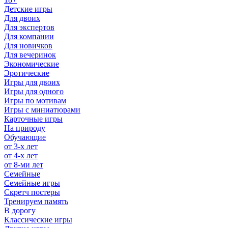
Детские игры
Для двоих
Для экспертов
Для компании
Для новичков
Для вечеринок
Экономические
Эротические
Игры для двоих
Игры для одного
Игры по мотивам
Игры с миниатюрами
Карточные игры
На природу
Обучающие
от 3-х лет
от 4-х лет
от 8-ми лет
Семейные
Семейные игры
Скретч постеры
Тренируем память
В дорогу
Классические игры