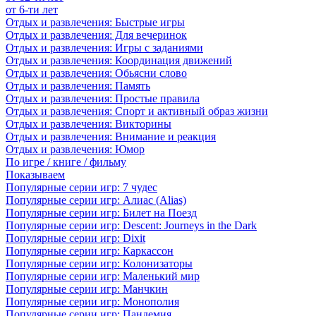
от 6-ти лет
Отдых и развлечения: Быстрые игры
Отдых и развлечения: Для вечеринок
Отдых и развлечения: Игры с заданиями
Отдых и развлечения: Координация движений
Отдых и развлечения: Обьясни слово
Отдых и развлечения: Память
Отдых и развлечения: Простые правила
Отдых и развлечения: Спорт и активный образ жизни
Отдых и развлечения: Викторины
Отдых и развлечения: Внимание и реакция
Отдых и развлечения: Юмор
По игре / книге / фильму
Показываем
Популярные серии игр: 7 чудес
Популярные серии игр: Алиас (Alias)
Популярные серии игр: Билет на Поезд
Популярные серии игр: Descent: Journeys in the Dark
Популярные серии игр: Dixit
Популярные серии игр: Каркассон
Популярные серии игр: Колонизаторы
Популярные серии игр: Маленький мир
Популярные серии игр: Манчкин
Популярные серии игр: Монополия
Популярные серии игр: Пандемия