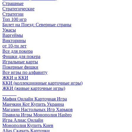
Страшные
Стратегические
Стратегии
Топ 100 игр
Билет на Поезд: Северные страны
Ужасы
Варгеймы
Викторины
от 10-ти лет
Все для покера
Фишки для покера
Игральные карты
Покерные фишки
Все игры по алфавиту
ЖКИ и ККИ
ККИ (коллекционные карточные игры)
ЖКИ (живые карточные игры)
______
Мафия Онлайн Карточная Игра
Манчкин Кот Купить Украина
Магазин Настольных Игр Харьков
Правила Игры Монополия Hasbro
Игра Алиас Онлайн
Монополия Купить Киев
Alias Скачать Карточки