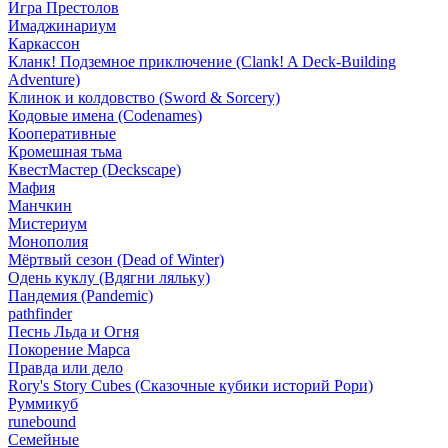
Игра Престолов
Имаджинариум
Каркассон
Кланк! Подземное приключение (Clank! A Deck-Building
Adventure)
Клинок и колдовство (Sword & Sorcery)
Кодовые имена (Codenames)
Кооперативные
Кромешная тьма
КвестМастер (Deckscape)
Мафия
Манчкин
Мистериум
Монополия
Мёртвый сезон (Dead of Winter)
Одень куклу (Вдягни ляльку)
Пандемия (Pandemic)
pathfinder
Песнь Льда и Огня
Покорение Марса
Правда или дело
Rory's Story Cubes (Сказочные кубики историй Рори)
Руммикуб
runebound
Семейные