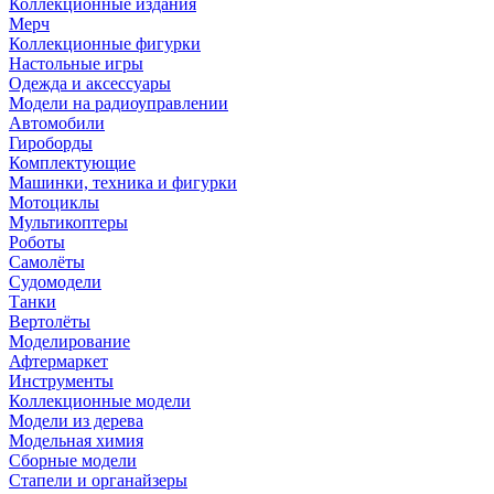
Коллекционные издания
Мерч
Коллекционные фигурки
Настольные игры
Одежда и аксессуары
Модели на радиоуправлении
Автомобили
Гироборды
Комплектующие
Машинки, техника и фигурки
Мотоциклы
Мультикоптеры
Роботы
Самолёты
Судомодели
Танки
Вертолёты
Моделирование
Афтермаркет
Инструменты
Коллекционные модели
Модели из дерева
Модельная химия
Сборные модели
Стапели и органайзеры