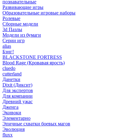
познавательные
Развивающие игры
Образовательные игровые наборы
Ролевые
Сборные модели
3d Пазлы
Модели из бумаги
Серии игр
alias
Бэнг!
BLACKSTONE FORTRESS
Blood Rage (Кровавая ярость)
cluedo
cutterland
Данетки
Dixit (Диксит)
Для экспертов
Для компании
Древний ужас
Дженга
Экивоки
Элементарно
Эпичные схватки боевых магов
Эволюция
fluxx