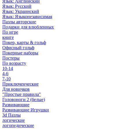
Язык: Английский
Язык: Русский
Язык: Украинский
Язык: Языконезависимая
Пазлы авторские
Подарки для влюбленных
По игре
книге
Покер, карты & гольф
Офисный гольф
Покерные наборы
Постеры
По возрасту
10-14
4-6
7-10
Приключенческие
Для новичков
"Простые правила"
Головоноги 2 (белые)
Развивающие
Развивающие Игрушки
3d Пазлы
логические
логопедические