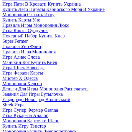
Игра Пати В Кровати Купить Украина
Купить Лего Пираты Карибского Моря В Украине
Монополия Скачать Игру
Купить Карты Уно
Правила Игры Монополия Люкс
Игра Карты Сундучок
Покерный Набор Купить Киев
Super Fermer
Правила Уно Флип
Правила Игра Монополия
Игра Алиас Слова
Манчкин Кот Купить Киев
Игра Шрек Навсегда
Игра Фараон Карты
Мистер Х Одесса
Монополия Херсон
Деньги Для Игры Монополия Распечатать
Задания Для Игры Бутылочка
Ельдорадо Новоград Волинський
Shrek Игра
Игра Супер Фермер Granna
Игра Кукарача Аналог
Монополия Карточки Шанс
Купить Игру Твистер
Монополия Купить Днепропетровск