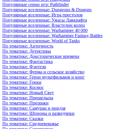
Популярные серии игр: Pathfinder
Популярные вселенные: Dungeons & Dragons
Популярные вселенные: Игра престолов
Популярные вселенные: Ужасы Лавкрафта
Популярные вселенные: Властелин колец
Популярные вселенные: Warhammer 40 000
Популярные вселенные: Warhammer Fantasy Battles
Популярные вселенные: World of Tanks
По тематике: Античность
По тематике: Детективы
По тематике: Доисторические времена
По тематике: Фантастика
По тематике: Фэнтези
По тематике: Ферма и сельское хозяйство
По тематике: Герои мультфильмов и книг
По тематике: Гонки
По тематике: Космос
По тематике: Новый Свет
По тематике: Пришельцы
По тематике: Призраки
По тематике: Самураи и ниндзя
По тематике: Шпионы и разведчики
По тематике: Сказки
По тематике: Средневековье
По тематике: Супергерои