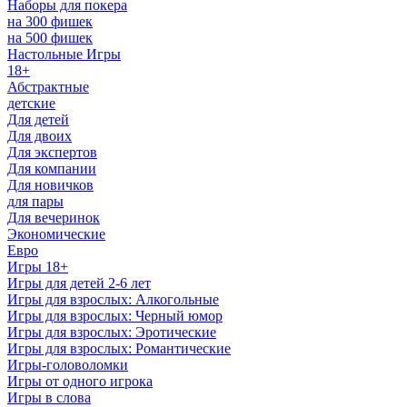
Наборы для покера
на 300 фишек
на 500 фишек
Настольные Игры
18+
Абстрактные
детские
Для детей
Для двоих
Для экспертов
Для компании
Для новичков
для пары
Для вечеринок
Экономические
Евро
Игры 18+
Игры для детей 2-6 лет
Игры для взрослых: Алкогольные
Игры для взрослых: Черный юмор
Игры для взрослых: Эротические
Игры для взрослых: Романтические
Игры-головоломки
Игры от одного игрока
Игры в слова