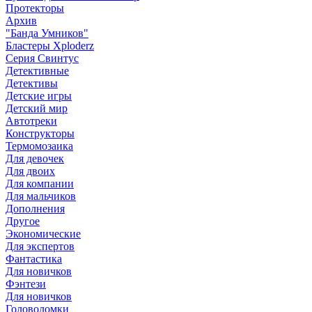
Протекторы
Архив
"Банда Умников"
Бластеры Xploderz
Cерия Свинтус
Детективные
Детективы
Детские игры
Детский мир
Автотреки
Конструкторы
Термомозаика
Для девочек
Для двоих
Для компании
Для мальчиков
Дополнения
Другое
Экономические
Для экспертов
Фантастика
Для новичков
Фэнтези
Для новичков
Головоломки