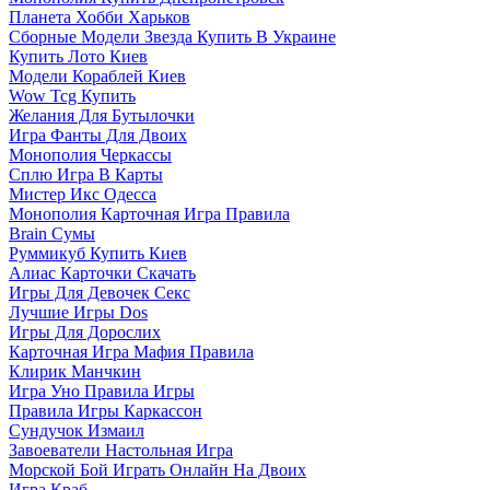
Планета Хобби Харьков
Сборные Модели Звезда Купить В Украине
Купить Лото Киев
Модели Кораблей Киев
Wow Tcg Купить
Желания Для Бутылочки
Игра Фанты Для Двоих
Монополия Черкассы
Сплю Игра В Карты
Мистер Икс Одесса
Монополия Карточная Игра Правила
Brain Сумы
Руммикуб Купить Киев
Алиас Карточки Скачать
Игры Для Девочек Секс
Лучшие Игры Dos
Игры Для Дорослих
Карточная Игра Мафия Правила
Клирик Манчкин
Игра Уно Правила Игры
Правила Игры Каркассон
Сундучок Измаил
Завоеватели Настольная Игра
Морской Бой Играть Онлайн На Двоих
Игра Краб