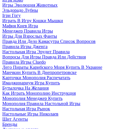
Игры Эволюция Животных
Эльдорадо Лубны
Ігри Гогу
Играть В Игру Кошки Мышки
Мафия Киев Игра
Менеджер Правила Игры
Игры Для Взрослых Фанты
Правда Или Дело Камасутра Список Вопросов
Правила Игры Дженга
Настольная Игра Эрудит Правила
Вопросы Для Игры Правда Или Действия
Правила Игры Cluedo
Лего Пираты Карибского Моря Купить В Украине
Манчкин Купить В Днепропетровске
Карточки Монополия Распечатать
Имаджинариум Игра Купить
Бутылочка На Желания
Как Играть Монополию Инструкция
Монополия Менеджер Купить
Монополия Правила Настольной Игры
Настольная Игра Рынок
Настольные Игры Николаев
Щит Агенты
Бренды