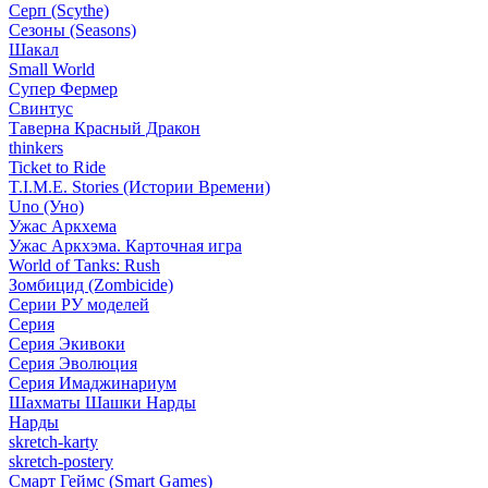
Серп (Scythe)
Сезоны (Seasons)
Шакал
Small World
Супер Фермер
Свинтус
Таверна Красный Дракон
thinkers
Ticket to Ride
T.I.M.E. Stories (Истории Времени)
Uno (Уно)
Ужас Аркхема
Ужас Аркхэма. Карточная игра
World of Tanks: Rush
Зомбицид (Zombicide)
Серии РУ моделей
Серия
Серия Экивоки
Серия Эволюция
Серия Имаджинариум
Шахматы Шашки Нарды
Нарды
skretch-karty
skretch-postery
Смарт Геймс (Smart Games)