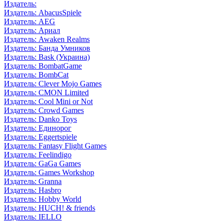
Издатель:
Издатель: AbacusSpiele
Издатель: AEG
Издатель: Ариал
Издатель: Awaken Realms
Издатель: Банда Умников
Издатель: Bask (Украина)
Издатель: BombatGame
Издатель: BombCat
Издатель: Clever Mojo Games
Издатель: CMON Limited
Издатель: Cool Mini or Not
Издатель: Crowd Games
Издатель: Danko Toys
Издатель: Единорог
Издатель: Eggertspiele
Издатель: Fantasy Flight Games
Издатель: Feelindigo
Издатель: GaGa Games
Издатель: Games Workshop
Издатель: Granna
Издатель: Hasbro
Издатель: Hobby World
Издатель: HUCH! & friends
Издатель: IELLO