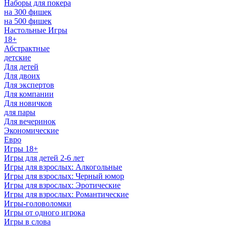
Наборы для покера
на 300 фишек
на 500 фишек
Настольные Игры
18+
Абстрактные
детские
Для детей
Для двоих
Для экспертов
Для компании
Для новичков
для пары
Для вечеринок
Экономические
Евро
Игры 18+
Игры для детей 2-6 лет
Игры для взрослых: Алкогольные
Игры для взрослых: Черный юмор
Игры для взрослых: Эротические
Игры для взрослых: Романтические
Игры-головоломки
Игры от одного игрока
Игры в слова