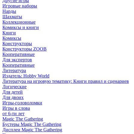
Другие игры
Игровые наборы
Нарды
Шахматы
Коллекционные
Комиксы и книги
Книги
Комиксы
Конструкторы
Конструкторы ZOOB
Кооперативные
Для экспертов
Кооперативные
Литература
Издатель: Hobby World
Литература на игровую тематику: Книги правил и сценариев
Логические
Для детей
Для двоих
Игры-головоломки
Игры в слова
от 6-ти лет
Magic The Gathering
Бустеры Magic The Gathering
Дисплеи Magic The Gathering