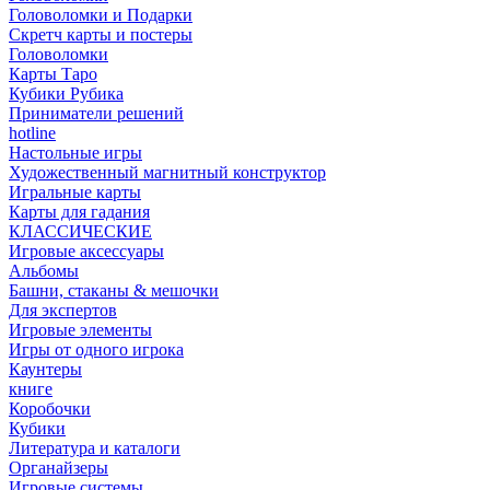
Головоломки и Подарки
Cкретч карты и постеры
Головоломки
Карты Таро
Кубики Рубика
Приниматели решений
hotline
Настольные игры
Художественный магнитный конструктор
Игральные карты
Карты для гадания
КЛАССИЧЕСКИЕ
Игровые аксессуары
Альбомы
Башни, стаканы & мешочки
Для экспертов
Игровые элементы
Игры от одного игрока
Каунтеры
книге
Коробочки
Кубики
Литература и каталоги
Органайзеры
Игровые системы