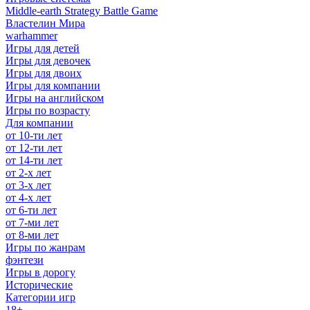
Middle-earth Strategy Battle Game
Властелин Мира
warhammer
Игры для детей
Игры для девочек
Игры для двоих
Игры для компании
Игры на английском
Игры по возрасту
Для компании
от 10-ти лет
от 12-ти лет
от 14-ти лет
от 2-х лет
от 3-х лет
от 4-х лет
от 6-ти лет
от 7-ми лет
от 8-ми лет
Игры по жанрам
фэнтези
Игры в дорогу
Исторические
Категории игр
18+