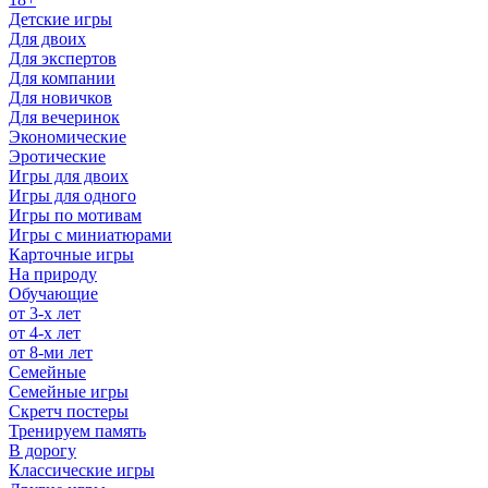
Детские игры
Для двоих
Для экспертов
Для компании
Для новичков
Для вечеринок
Экономические
Эротические
Игры для двоих
Игры для одного
Игры по мотивам
Игры с миниатюрами
Карточные игры
На природу
Обучающие
от 3-х лет
от 4-х лет
от 8-ми лет
Семейные
Семейные игры
Скретч постеры
Тренируем память
В дорогу
Классические игры