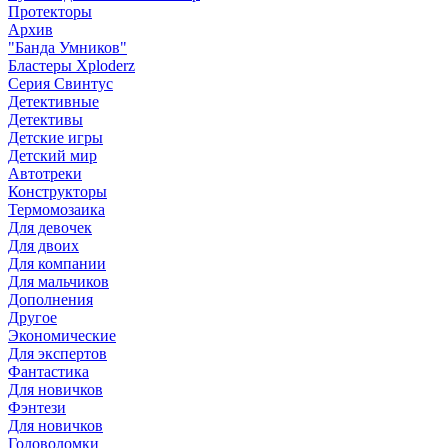
Протекторы
Архив
"Банда Умников"
Бластеры Xploderz
Cерия Свинтус
Детективные
Детективы
Детские игры
Детский мир
Автотреки
Конструкторы
Термомозаика
Для девочек
Для двоих
Для компании
Для мальчиков
Дополнения
Другое
Экономические
Для экспертов
Фантастика
Для новичков
Фэнтези
Для новичков
Головоломки