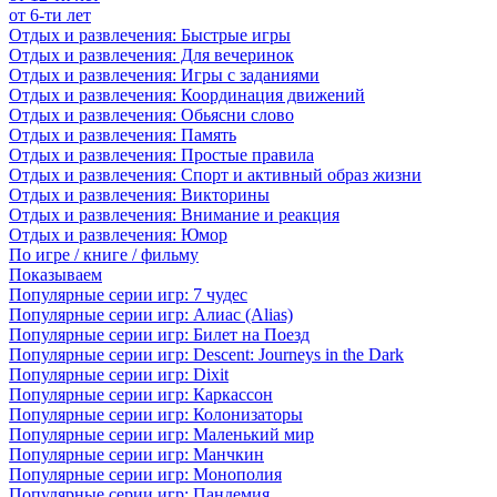
от 6-ти лет
Отдых и развлечения: Быстрые игры
Отдых и развлечения: Для вечеринок
Отдых и развлечения: Игры с заданиями
Отдых и развлечения: Координация движений
Отдых и развлечения: Обьясни слово
Отдых и развлечения: Память
Отдых и развлечения: Простые правила
Отдых и развлечения: Спорт и активный образ жизни
Отдых и развлечения: Викторины
Отдых и развлечения: Внимание и реакция
Отдых и развлечения: Юмор
По игре / книге / фильму
Показываем
Популярные серии игр: 7 чудес
Популярные серии игр: Алиас (Alias)
Популярные серии игр: Билет на Поезд
Популярные серии игр: Descent: Journeys in the Dark
Популярные серии игр: Dixit
Популярные серии игр: Каркассон
Популярные серии игр: Колонизаторы
Популярные серии игр: Маленький мир
Популярные серии игр: Манчкин
Популярные серии игр: Монополия
Популярные серии игр: Пандемия