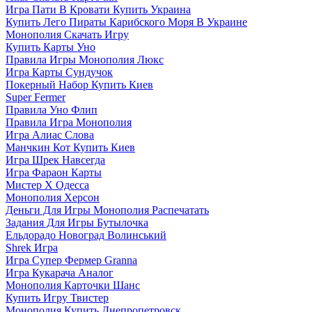
Игра Пати В Кровати Купить Украина
Купить Лего Пираты Карибского Моря В Украине
Монополия Скачать Игру
Купить Карты Уно
Правила Игры Монополия Люкс
Игра Карты Сундучок
Покерный Набор Купить Киев
Super Fermer
Правила Уно Флип
Правила Игра Монополия
Игра Алиас Слова
Манчкин Кот Купить Киев
Игра Шрек Навсегда
Игра Фараон Карты
Мистер Х Одесса
Монополия Херсон
Деньги Для Игры Монополия Распечатать
Задания Для Игры Бутылочка
Ельдорадо Новоград Волинський
Shrek Игра
Игра Супер Фермер Granna
Игра Кукарача Аналог
Монополия Карточки Шанс
Купить Игру Твистер
Монополия Купить Днепропетровск