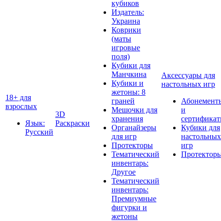
кубиков
Издатель:
Украина
Коврики
(маты
игровые
поля)
Кубики для
Манчкина
Аксессуары для
Кубики и
настольных игр
жетоны: 8
18+ для
граней
Абонемент
взрослых
Мешочки для
и
3D
хранения
сертифика
Язык:
Раскраски
Органайзеры
Кубики для
Русский
для игр
настольных
Протекторы
игр
Тематический
Протектор
инвентарь:
Другое
Тематический
инвентарь:
Премиумные
фигурки и
жетоны