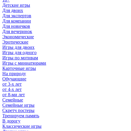
Детские игры
Для двоих
Для экспертов
Для компании
Для новичков
Для вечеринок
Экономические
Эротические
Игры для двоих
Игры для одного
Игры по мотивам
Игры с миниатюрами
Карточные игры
На природу
Обучающие
от 3-х лет
от 4-х лет
от 8-ми лет
Семейные
Семейные игры
Скретч постеры
Тренируем память
В дорогу
Классические игры