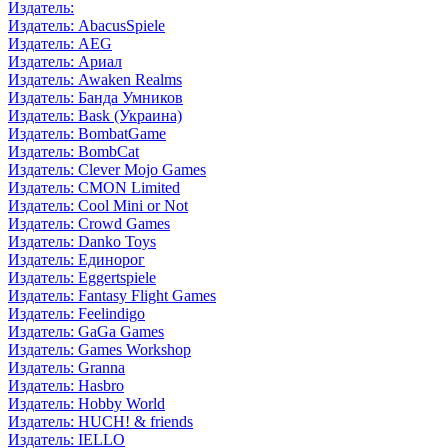
Издатель:
Издатель: AbacusSpiele
Издатель: AEG
Издатель: Ариал
Издатель: Awaken Realms
Издатель: Банда Умников
Издатель: Bask (Украина)
Издатель: BombatGame
Издатель: BombCat
Издатель: Clever Mojo Games
Издатель: CMON Limited
Издатель: Cool Mini or Not
Издатель: Crowd Games
Издатель: Danko Toys
Издатель: Единорог
Издатель: Eggertspiele
Издатель: Fantasy Flight Games
Издатель: Feelindigo
Издатель: GaGa Games
Издатель: Games Workshop
Издатель: Granna
Издатель: Hasbro
Издатель: Hobby World
Издатель: HUCH! & friends
Издатель: IELLO