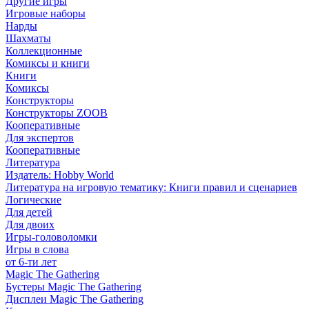
Другие игры
Игровые наборы
Нарды
Шахматы
Коллекционные
Комиксы и книги
Книги
Комиксы
Конструкторы
Конструкторы ZOOB
Кооперативные
Для экспертов
Кооперативные
Литература
Издатель: Hobby World
Литература на игровую тематику: Книги правил и сценариев
Логические
Для детей
Для двоих
Игры-головоломки
Игры в слова
от 6-ти лет
Magic The Gathering
Бустеры Magic The Gathering
Дисплеи Magic The Gathering