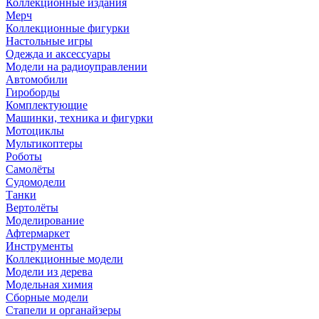
Коллекционные издания
Мерч
Коллекционные фигурки
Настольные игры
Одежда и аксессуары
Модели на радиоуправлении
Автомобили
Гироборды
Комплектующие
Машинки, техника и фигурки
Мотоциклы
Мультикоптеры
Роботы
Самолёты
Судомодели
Танки
Вертолёты
Моделирование
Афтермаркет
Инструменты
Коллекционные модели
Модели из дерева
Модельная химия
Сборные модели
Стапели и органайзеры