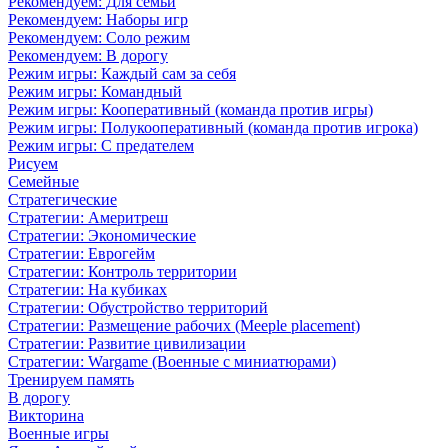
Рекомендуем: Для семьи
Рекомендуем: Наборы игр
Рекомендуем: Соло режим
Рекомендуем: В дорогу
Режим игры: Каждый сам за себя
Режим игры: Командный
Режим игры: Кооперативный (команда против игры)
Режим игры: Полукооперативный (команда против игрока)
Режим игры: С предателем
Рисуем
Семейные
Стратегические
Стратегии: Америтреш
Стратегии: Экономические
Стратегии: Еврогейм
Стратегии: Контроль территории
Стратегии: На кубиках
Стратегии: Обустройство территорий
Стратегии: Размещение рабочих (Meeple placement)
Стратегии: Развитие цивилизации
Стратегии: Wargame (Военные с миниатюрами)
Тренируем память
В дорогу
Викторина
Военные игры