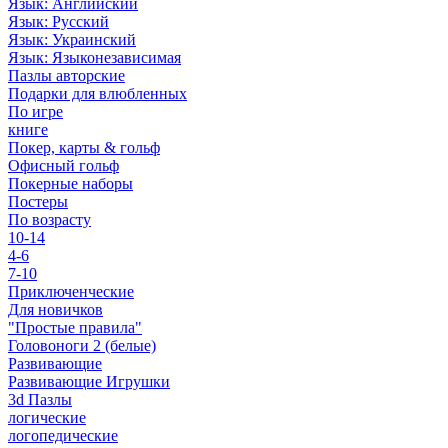
Язык: Английский
Язык: Русский
Язык: Украинский
Язык: Языконезависимая
Пазлы авторские
Подарки для влюбленных
По игре
книге
Покер, карты & гольф
Офисный гольф
Покерные наборы
Постеры
По возрасту
10-14
4-6
7-10
Приключенческие
Для новичков
"Простые правила"
Головоноги 2 (белые)
Развивающие
Развивающие Игрушки
3d Пазлы
логические
логопедические