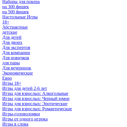
Наборы для покера
на 300 фишек
на 500 фишек
Настольные Игры
18+
Абстрактные
детские
Для детей
Для двоих
Для экспертов
Для компании
Для новичков
для пары
Для вечеринок
Экономические
Евро
Игры 18+
Игры для детей 2-6 лет
Игры для взрослых: Алкогольные
Игры для взрослых: Черный юмор
Игры для взрослых: Эротические
Игры для взрослых: Романтические
Игры-головоломки
Игры от одного игрока
Игры в слова