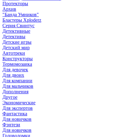
Протекторы
Архив
"Банда Умников"
Бластеры Xploderz
Cерия Свинтус
Детективные
Детективы
Детские игры
Детский мир
Автотреки
Конструкторы
Термомозаика
Для девочек
Для двоих
Для компании
Для мальчиков
Дополнения
Другое
Экономические
Для экспертов
Фантастика
Для новичков
Фэнтези
Для новичков
Головоломки