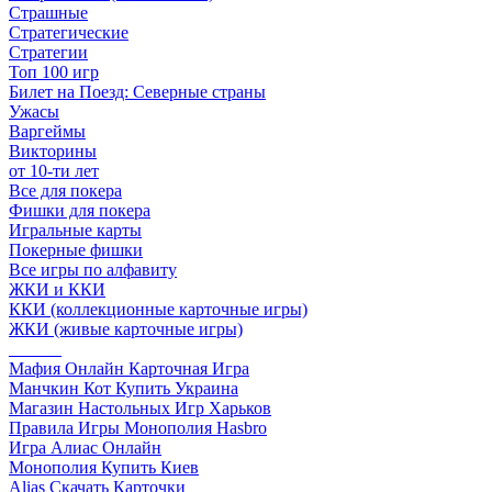
Страшные
Стратегические
Стратегии
Топ 100 игр
Билет на Поезд: Северные страны
Ужасы
Варгеймы
Викторины
от 10-ти лет
Все для покера
Фишки для покера
Игральные карты
Покерные фишки
Все игры по алфавиту
ЖКИ и ККИ
ККИ (коллекционные карточные игры)
ЖКИ (живые карточные игры)
______
Мафия Онлайн Карточная Игра
Манчкин Кот Купить Украина
Магазин Настольных Игр Харьков
Правила Игры Монополия Hasbro
Игра Алиас Онлайн
Монополия Купить Киев
Alias Скачать Карточки