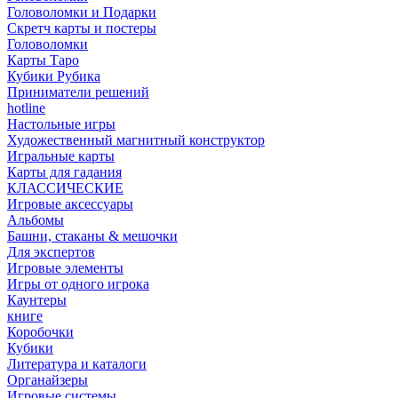
Головоломки и Подарки
Cкретч карты и постеры
Головоломки
Карты Таро
Кубики Рубика
Приниматели решений
hotline
Настольные игры
Художественный магнитный конструктор
Игральные карты
Карты для гадания
КЛАССИЧЕСКИЕ
Игровые аксессуары
Альбомы
Башни, стаканы & мешочки
Для экспертов
Игровые элементы
Игры от одного игрока
Каунтеры
книге
Коробочки
Кубики
Литература и каталоги
Органайзеры
Игровые системы