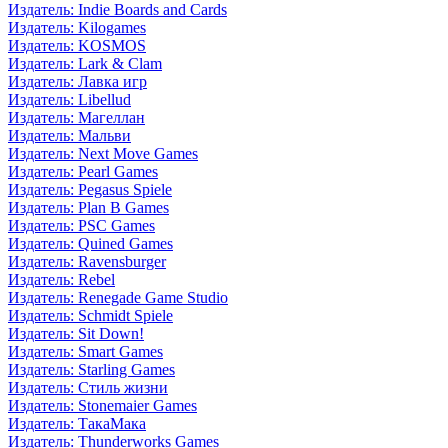
Издатель: Indie Boards and Cards
Издатель: Kilogames
Издатель: KOSMOS
Издатель: Lark & Clam
Издатель: Лавка игр
Издатель: Libellud
Издатель: Магеллан
Издатель: Мальви
Издатель: Next Move Games
Издатель: Pearl Games
Издатель: Pegasus Spiele
Издатель: Plan B Games
Издатель: PSC Games
Издатель: Quined Games
Издатель: Ravensburger
Издатель: Rebel
Издатель: Renegade Game Studio
Издатель: Schmidt Spiele
Издатель: Sit Down!
Издатель: Smart Games
Издатель: Starling Games
Издатель: Стиль жизни
Издатель: Stonemaier Games
Издатель: ТакаМака
Издатель: Thunderworks Games