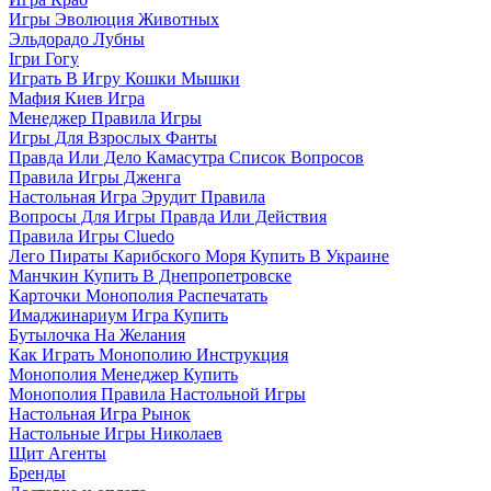
Игры Эволюция Животных
Эльдорадо Лубны
Ігри Гогу
Играть В Игру Кошки Мышки
Мафия Киев Игра
Менеджер Правила Игры
Игры Для Взрослых Фанты
Правда Или Дело Камасутра Список Вопросов
Правила Игры Дженга
Настольная Игра Эрудит Правила
Вопросы Для Игры Правда Или Действия
Правила Игры Cluedo
Лего Пираты Карибского Моря Купить В Украине
Манчкин Купить В Днепропетровске
Карточки Монополия Распечатать
Имаджинариум Игра Купить
Бутылочка На Желания
Как Играть Монополию Инструкция
Монополия Менеджер Купить
Монополия Правила Настольной Игры
Настольная Игра Рынок
Настольные Игры Николаев
Щит Агенты
Бренды