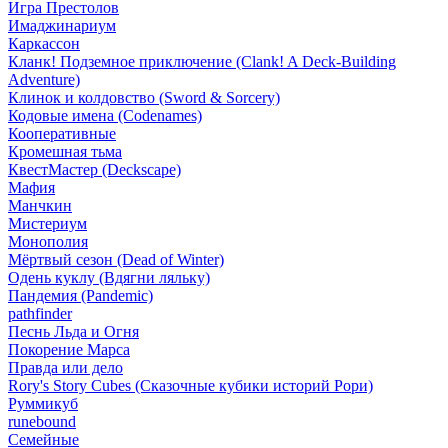
Игра Престолов
Имаджинариум
Каркассон
Кланк! Подземное приключение (Clank! A Deck-Building
Adventure)
Клинок и колдовство (Sword & Sorcery)
Кодовые имена (Codenames)
Кооперативные
Кромешная тьма
КвестМастер (Deckscape)
Мафия
Манчкин
Мистериум
Монополия
Мёртвый сезон (Dead of Winter)
Одень куклу (Вдягни ляльку)
Пандемия (Pandemic)
pathfinder
Песнь Льда и Огня
Покорение Марса
Правда или дело
Rory's Story Cubes (Сказочные кубики историй Рори)
Руммикуб
runebound
Семейные