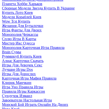
Планета Хобби Харьков
Сборные Модели Звезда Купить В Украине
Купить Лото Киев
Модели Кораблей Киев
Wow Tcg Купить
Желания Для Бутылочки
Игра Фанты Для Двоих
Монополия Черкассы
Сплю Игра В Карты
Мистер Икс Одесса
Монополия Карточная Игра Правила
Brain Сумы
Руммикуб Купить Киев
Алиас Карточки Скачать
Игры Для Девочек Секс
Лучшие Игры Dos
Игры Для Дорослих
Карточная Игра Мафия Правила
Клирик Манчкин
Игра Уно Правила Игры
Правила Игры Каркассон
Сундучок Измаил
Завоеватели Настольная Игра
Морской Бой Играть Онлайн На Двоих
Игра Краб