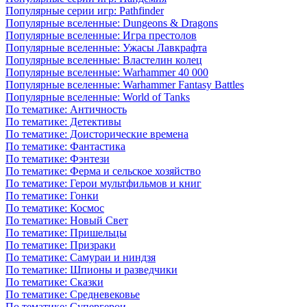
Популярные серии игр: Pathfinder
Популярные вселенные: Dungeons & Dragons
Популярные вселенные: Игра престолов
Популярные вселенные: Ужасы Лавкрафта
Популярные вселенные: Властелин колец
Популярные вселенные: Warhammer 40 000
Популярные вселенные: Warhammer Fantasy Battles
Популярные вселенные: World of Tanks
По тематике: Античность
По тематике: Детективы
По тематике: Доисторические времена
По тематике: Фантастика
По тематике: Фэнтези
По тематике: Ферма и сельское хозяйство
По тематике: Герои мультфильмов и книг
По тематике: Гонки
По тематике: Космос
По тематике: Новый Свет
По тематике: Пришельцы
По тематике: Призраки
По тематике: Самураи и ниндзя
По тематике: Шпионы и разведчики
По тематике: Сказки
По тематике: Средневековье
По тематике: Супергерои