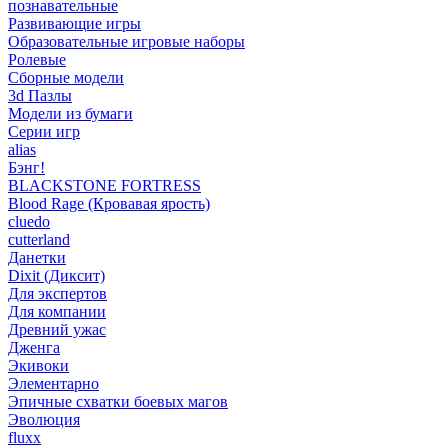
познавательные
Развивающие игры
Образовательные игровые наборы
Ролевые
Сборные модели
3d Пазлы
Модели из бумаги
Серии игр
alias
Бэнг!
BLACKSTONE FORTRESS
Blood Rage (Кровавая ярость)
cluedo
cutterland
Данетки
Dixit (Диксит)
Для экспертов
Для компании
Древний ужас
Дженга
Экивоки
Элементарно
Эпичные схватки боевых магов
Эволюция
fluxx