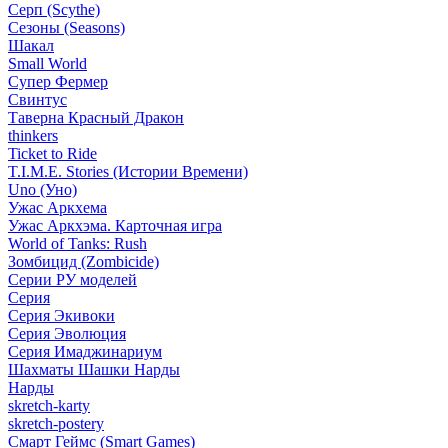
Серп (Scythe)
Сезоны (Seasons)
Шакал
Small World
Супер Фермер
Свинтус
Таверна Красный Дракон
thinkers
Ticket to Ride
T.I.M.E. Stories (Истории Времени)
Uno (Уно)
Ужас Аркхема
Ужас Аркхэма. Карточная игра
World of Tanks: Rush
Зомбицид (Zombicide)
Серии РУ моделей
Серия
Серия Экивоки
Серия Эволюция
Серия Имаджинариум
Шахматы Шашки Нарды
Нарды
skretch-karty
skretch-postery
Смарт Геймс (Smart Games)