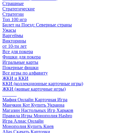
Страшные
Стратегические
Стратегии
Топ 100 игр
Билет на Поезд: Северные страны
Ужасы
Варгеймы
Викторины
от 10-ти лет
Все для покера
Фишки для покера
Игральные карты
Покерные фишки
Все игры по алфавиту
ЖКИ и ККИ
ККИ (коллекционные карточные игры)
ЖКИ (живые карточные игры)
______
Мафия Онлайн Карточная Игра
Манчкин Кот Купить Украина
Магазин Настольных Игр Харьков
Правила Игры Монополия Hasbro
Игра Алиас Онлайн
Монополия Купить Киев
Alias Скачать Карточки