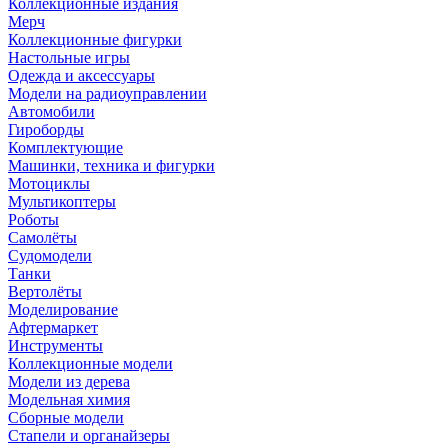
Коллекционные издания
Мерч
Коллекционные фигурки
Настольные игры
Одежда и аксессуары
Модели на радиоуправлении
Автомобили
Гироборды
Комплектующие
Машинки, техника и фигурки
Мотоциклы
Мультикоптеры
Роботы
Самолёты
Судомодели
Танки
Вертолёты
Моделирование
Афтермаркет
Инструменты
Коллекционные модели
Модели из дерева
Модельная химия
Сборные модели
Стапели и органайзеры