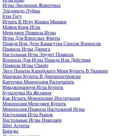
Игры Эволюция Животных
Эльдорадо Лубны
Ігри Гогу
Играть В Игру Кошки Мышки
Мафия Киев Игра
Менеджер Правила Игры
Игры Для Взрослых Фанты
Правда Или Дело Камасутра Список Вопросов
Правила Игры Дженга
Настольная Игра Эрудит Правила
Вопросы Для Игры Правда Или Действия
Правила Игры Cluedo
Лего Пираты Карибского Моря Купить В Украине
Манчкин Купить В Днепропетровске
Карточки Монополия Распечатать
Имаджинариум Игра Купить
Бутылочка На Желания
Как Играть Монополию Инструкция
Монополия Менеджер Купить
Монополия Правила Настольной Игры
Настольная Игра Рынок
Настольные Игры Николаев
Щит Агенты
Бренды