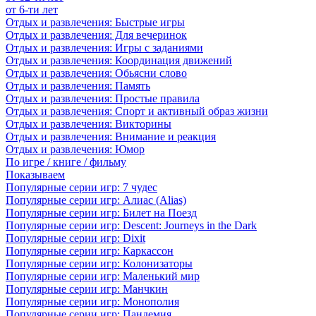
от 6-ти лет
Отдых и развлечения: Быстрые игры
Отдых и развлечения: Для вечеринок
Отдых и развлечения: Игры с заданиями
Отдых и развлечения: Координация движений
Отдых и развлечения: Обьясни слово
Отдых и развлечения: Память
Отдых и развлечения: Простые правила
Отдых и развлечения: Спорт и активный образ жизни
Отдых и развлечения: Викторины
Отдых и развлечения: Внимание и реакция
Отдых и развлечения: Юмор
По игре / книге / фильму
Показываем
Популярные серии игр: 7 чудес
Популярные серии игр: Алиас (Alias)
Популярные серии игр: Билет на Поезд
Популярные серии игр: Descent: Journeys in the Dark
Популярные серии игр: Dixit
Популярные серии игр: Каркассон
Популярные серии игр: Колонизаторы
Популярные серии игр: Маленький мир
Популярные серии игр: Манчкин
Популярные серии игр: Монополия
Популярные серии игр: Пандемия