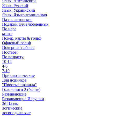
Язык: Английский
Язык: Русский
Язык: Украинский
Язык: Языконезависимая
Пазлы авторские
Подарки для влюбленных
По игре
книге
Покер, карты & гольф
Офисный гольф
Покерные наборы
Постеры
По возрасту
10-14
4-6
7-10
Приключенческие
Для новичков
"Простые правила"
Головоноги 2 (белые)
Развивающие
Развивающие Игрушки
3d Пазлы
логические
логопедические