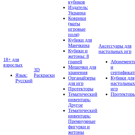
кубиков
Издатель:
Украина
Коврики
(маты
игровые
поля)
Кубики для
Манчкина
Аксессуары для
Кубики и
настольных игр
жетоны: 8
18+ для
граней
Абонемент
взрослых
Мешочки для
и
3D
хранения
сертифика
Язык:
Раскраски
Органайзеры
Кубики для
Русский
для игр
настольных
Протекторы
игр
Тематический
Протектор
инвентарь:
Другое
Тематический
инвентарь:
Премиумные
фигурки и
жетоны