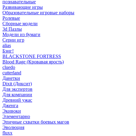
познавательные
Развивающие игры
Образовательные игровые наборы
Ролевые
Сборные модели
3d Пазлы
Модели из бумаги
Серии игр
alias
Бэнг!
BLACKSTONE FORTRESS
Blood Rage (Кровавая ярость)
cluedo
cutterland
Данетки
Dixit (Диксит)
Для экспертов
Для компании
Древний ужас
Дженга
Экивоки
Элементарно
Эпичные схватки боевых магов
Эволюция
fluxx