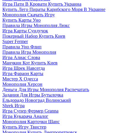
Игра Пати В Кровати Купить Украина
Купить Лего Пираты Карибского Моря В Украине
Монополия Скачать Игру
Купить Карты Уно
Правила Игры Монополия Люкс
Игра Карты Сундучок
Покерный Набор Купить Киев
Super Fermer
Правила Уно Флип
Правила Игра Монополия
Игра Алиас Слова
Манчкин Кот Купить Киев
Игра Шрек Навсегда
Игра Фараон Карты
Мистер Х Одесса
Монополия Херсон
Деньги Для Игры Монополия Распечатать
Задания Для Игры Бутылочка
Ельдорадо Новоград Волинський
Shrek Игра
Игра Супер Фермер Granna
Игра Кукарача Аналог
Монополия Карточки Шанс
Купить Игру Твистер
Монополия Купить Днепропетровск