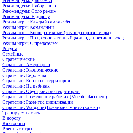
Рекомендуем: Для семьи
Рекомендуем: Наборы игр
Рекомендуем: Соло режим
Рекомендуем: В дорогу
Режим игры: Каждый сам за себя
Режим игры: Командный
Режим игры: Кооперативный (команда против игры)
Режим игры: Полукооперативный (команда против игрока)
Режим игры: С предателем
Рисуем
Семейные
Стратегические
Стратегии: Америтреш
Стратегии: Экономические
Стратегии: Еврогейм
Стратегии: Контроль территории
Стратегии: На кубиках
Стратегии: Обустройство территорий
Стратегии: Размещение рабочих (Meeple placement)
Стратегии: Развитие цивилизации
Стратегии: Wargame (Военные с миниатюрами)
Тренируем память
В дорогу
Викторина
Военные игры