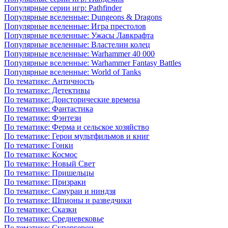
Популярные серии игр: Pathfinder
Популярные вселенные: Dungeons & Dragons
Популярные вселенные: Игра престолов
Популярные вселенные: Ужасы Лавкрафта
Популярные вселенные: Властелин колец
Популярные вселенные: Warhammer 40 000
Популярные вселенные: Warhammer Fantasy Battles
Популярные вселенные: World of Tanks
По тематике: Античность
По тематике: Детективы
По тематике: Доисторические времена
По тематике: Фантастика
По тематике: Фэнтези
По тематике: Ферма и сельское хозяйство
По тематике: Герои мультфильмов и книг
По тематике: Гонки
По тематике: Космос
По тематике: Новый Свет
По тематике: Пришельцы
По тематике: Призраки
По тематике: Самураи и ниндзя
По тематике: Шпионы и разведчики
По тематике: Сказки
По тематике: Средневековье
По тематике: Супергерои