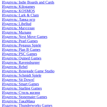
Издатель: Indie Boards and Cards
Издатель: Kilogames
Издатель: KOSMOS
Издатель: Lark & Clam
Издатель: Лавка игр
Издатель: Libellud
Издатель: Магеллан
Издатель: Мальви
Издатель: Next Move Games
Издатель: Pearl Games
Издатель: Pegasus Spiele
Издатель: Plan B Games
Издатель: PSC Games
Издатель: Quined Games
Издатель: Ravensburger
Издатель: Rebel
Издатель: Renegade Game Studio
Издатель: Schmidt Spiele
Издатель: Sit Down!
Издатель: Smart Games
Издатель: Starling Games
Издатель: Стиль жизни
Издатель: Stonemaier Games
Издатель: ТакаМака
Издатель: Thunderworks Games