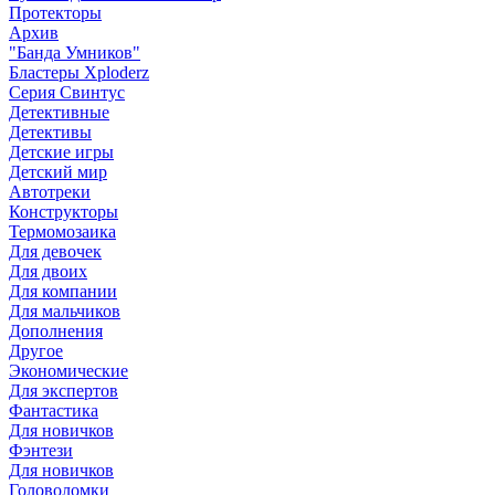
Протекторы
Архив
"Банда Умников"
Бластеры Xploderz
Cерия Свинтус
Детективные
Детективы
Детские игры
Детский мир
Автотреки
Конструкторы
Термомозаика
Для девочек
Для двоих
Для компании
Для мальчиков
Дополнения
Другое
Экономические
Для экспертов
Фантастика
Для новичков
Фэнтези
Для новичков
Головоломки