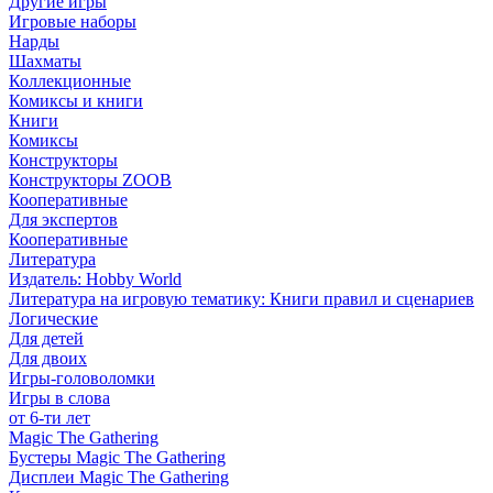
Другие игры
Игровые наборы
Нарды
Шахматы
Коллекционные
Комиксы и книги
Книги
Комиксы
Конструкторы
Конструкторы ZOOB
Кооперативные
Для экспертов
Кооперативные
Литература
Издатель: Hobby World
Литература на игровую тематику: Книги правил и сценариев
Логические
Для детей
Для двоих
Игры-головоломки
Игры в слова
от 6-ти лет
Magic The Gathering
Бустеры Magic The Gathering
Дисплеи Magic The Gathering