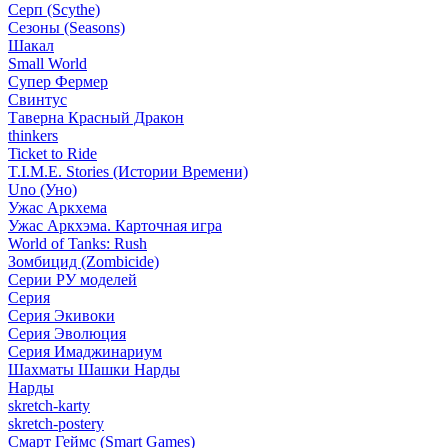
Серп (Scythe)
Сезоны (Seasons)
Шакал
Small World
Супер Фермер
Свинтус
Таверна Красный Дракон
thinkers
Ticket to Ride
T.I.M.E. Stories (Истории Времени)
Uno (Уно)
Ужас Аркхема
Ужас Аркхэма. Карточная игра
World of Tanks: Rush
Зомбицид (Zombicide)
Серии РУ моделей
Серия
Серия Экивоки
Серия Эволюция
Серия Имаджинариум
Шахматы Шашки Нарды
Нарды
skretch-karty
skretch-postery
Смарт Геймс (Smart Games)