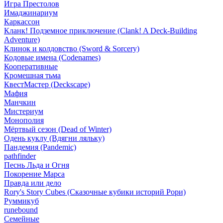
Игра Престолов
Имаджинариум
Каркассон
Кланк! Подземное приключение (Clank! A Deck-Building
Adventure)
Клинок и колдовство (Sword & Sorcery)
Кодовые имена (Codenames)
Кооперативные
Кромешная тьма
КвестМастер (Deckscape)
Мафия
Манчкин
Мистериум
Монополия
Мёртвый сезон (Dead of Winter)
Одень куклу (Вдягни ляльку)
Пандемия (Pandemic)
pathfinder
Песнь Льда и Огня
Покорение Марса
Правда или дело
Rory's Story Cubes (Сказочные кубики историй Рори)
Руммикуб
runebound
Семейные