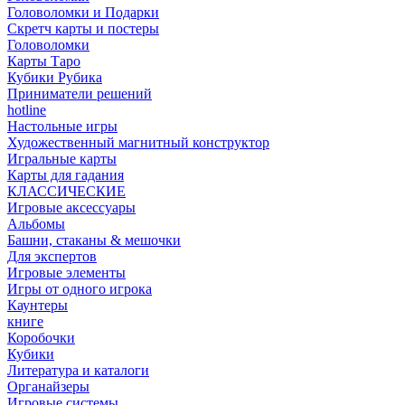
Головоломки и Подарки
Cкретч карты и постеры
Головоломки
Карты Таро
Кубики Рубика
Приниматели решений
hotline
Настольные игры
Художественный магнитный конструктор
Игральные карты
Карты для гадания
КЛАССИЧЕСКИЕ
Игровые аксессуары
Альбомы
Башни, стаканы & мешочки
Для экспертов
Игровые элементы
Игры от одного игрока
Каунтеры
книге
Коробочки
Кубики
Литература и каталоги
Органайзеры
Игровые системы