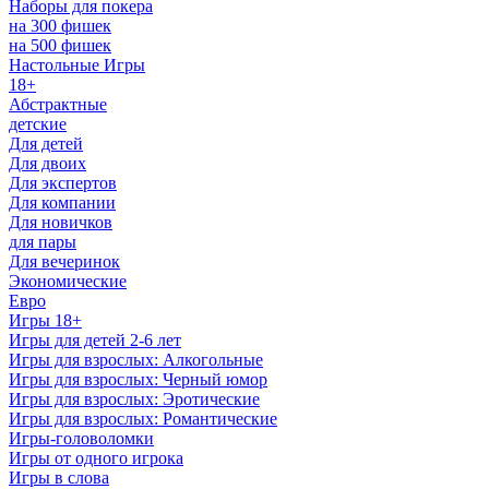
Наборы для покера
на 300 фишек
на 500 фишек
Настольные Игры
18+
Абстрактные
детские
Для детей
Для двоих
Для экспертов
Для компании
Для новичков
для пары
Для вечеринок
Экономические
Евро
Игры 18+
Игры для детей 2-6 лет
Игры для взрослых: Алкогольные
Игры для взрослых: Черный юмор
Игры для взрослых: Эротические
Игры для взрослых: Романтические
Игры-головоломки
Игры от одного игрока
Игры в слова