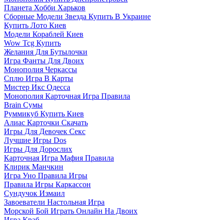
Планета Хобби Харьков
Сборные Модели Звезда Купить В Украине
Купить Лото Киев
Модели Кораблей Киев
Wow Tcg Купить
Желания Для Бутылочки
Игра Фанты Для Двоих
Монополия Черкассы
Сплю Игра В Карты
Мистер Икс Одесса
Монополия Карточная Игра Правила
Brain Сумы
Руммикуб Купить Киев
Алиас Карточки Скачать
Игры Для Девочек Секс
Лучшие Игры Dos
Игры Для Дорослих
Карточная Игра Мафия Правила
Клирик Манчкин
Игра Уно Правила Игры
Правила Игры Каркассон
Сундучок Измаил
Завоеватели Настольная Игра
Морской Бой Играть Онлайн На Двоих
Игра Краб