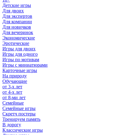
Детские игры
Для двоих
Для экспертов
Для компании
Для новичков
Для вечеринок
Экономические
Эротические
Игры для двоих
Игры для одного
Игры по мотивам
Игры с миниатюрами
Карточные игры
На природу
Обучающие
от 3-х лет
от 4-х лет
от 8-ми лет
Семейные
Семейные игры
Скретч постеры
Тренируем память
В дорогу
Классические игры