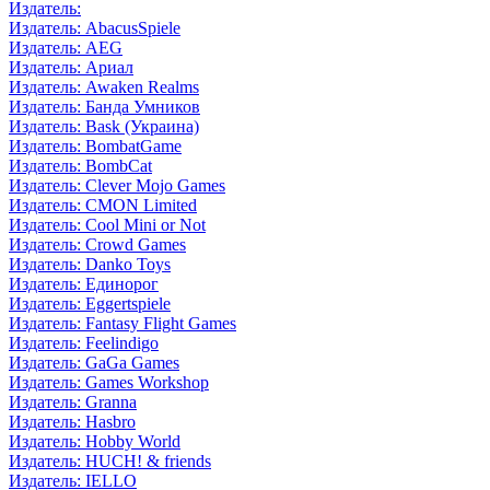
Издатель:
Издатель: AbacusSpiele
Издатель: AEG
Издатель: Ариал
Издатель: Awaken Realms
Издатель: Банда Умников
Издатель: Bask (Украина)
Издатель: BombatGame
Издатель: BombCat
Издатель: Clever Mojo Games
Издатель: CMON Limited
Издатель: Cool Mini or Not
Издатель: Crowd Games
Издатель: Danko Toys
Издатель: Единорог
Издатель: Eggertspiele
Издатель: Fantasy Flight Games
Издатель: Feelindigo
Издатель: GaGa Games
Издатель: Games Workshop
Издатель: Granna
Издатель: Hasbro
Издатель: Hobby World
Издатель: HUCH! & friends
Издатель: IELLO