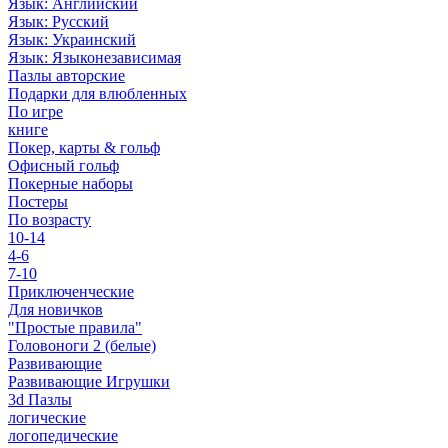
Язык: Английский
Язык: Русский
Язык: Украинский
Язык: Языконезависимая
Пазлы авторские
Подарки для влюбленных
По игре
книге
Покер, карты & гольф
Офисный гольф
Покерные наборы
Постеры
По возрасту
10-14
4-6
7-10
Приключенческие
Для новичков
"Простые правила"
Головоноги 2 (белые)
Развивающие
Развивающие Игрушки
3d Пазлы
логические
логопедические