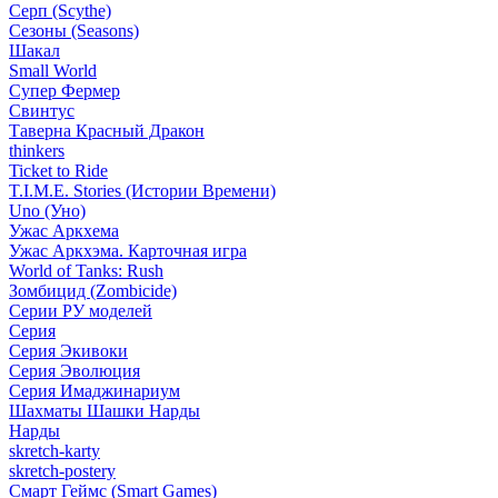
Серп (Scythe)
Сезоны (Seasons)
Шакал
Small World
Супер Фермер
Свинтус
Таверна Красный Дракон
thinkers
Ticket to Ride
T.I.M.E. Stories (Истории Времени)
Uno (Уно)
Ужас Аркхема
Ужас Аркхэма. Карточная игра
World of Tanks: Rush
Зомбицид (Zombicide)
Серии РУ моделей
Серия
Серия Экивоки
Серия Эволюция
Серия Имаджинариум
Шахматы Шашки Нарды
Нарды
skretch-karty
skretch-postery
Смарт Геймс (Smart Games)