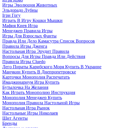
Игры Эволюция Животных
Эльдорадо Лубны
Ігри Гогу
Играть В Игру Кошки Мышки
Мафия Киев Игра
Менеджер Правила Игры
Игры Для Взрослых Фанты
Правда Или Дело Камасутра Список Вопросов
Правила Игры Дженга
Настольная Игра Эрудит Правила
Вопросы Для Игры Правда Или Действия
Правила Игры Cluedo
Лего Пираты Карибского Моря Купить В Украине
Манчкин Купить В Днепропетровске
Карточки Монополия Распечатать
Имаджинариум Игра Купить
Бутылочка На Желания
Как Играть Монополию Инструкция
Монополия Менеджер Купить
Монополия Правила Настольной Игры
Настольная Игра Рынок
Настольные Игры Николаев
Щит Агенты
Бренды