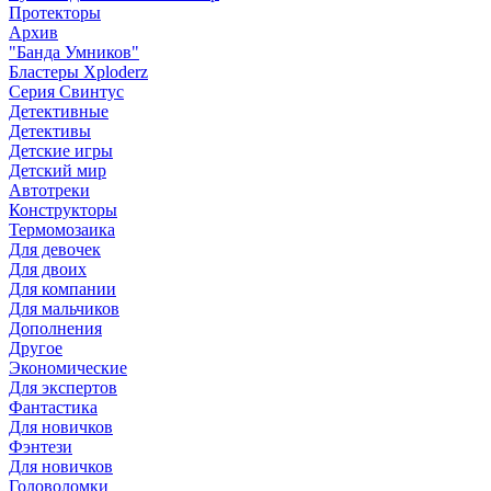
Протекторы
Архив
"Банда Умников"
Бластеры Xploderz
Cерия Свинтус
Детективные
Детективы
Детские игры
Детский мир
Автотреки
Конструкторы
Термомозаика
Для девочек
Для двоих
Для компании
Для мальчиков
Дополнения
Другое
Экономические
Для экспертов
Фантастика
Для новичков
Фэнтези
Для новичков
Головоломки