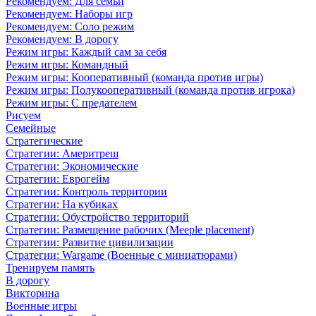
Рекомендуем: Для семьи
Рекомендуем: Наборы игр
Рекомендуем: Соло режим
Рекомендуем: В дорогу
Режим игры: Каждый сам за себя
Режим игры: Командный
Режим игры: Кооперативный (команда против игры)
Режим игры: Полукооперативный (команда против игрока)
Режим игры: С предателем
Рисуем
Семейные
Стратегические
Стратегии: Америтреш
Стратегии: Экономические
Стратегии: Еврогейм
Стратегии: Контроль территории
Стратегии: На кубиках
Стратегии: Обустройство территорий
Стратегии: Размещение рабочих (Meeple placement)
Стратегии: Развитие цивилизации
Стратегии: Wargame (Военные с миниатюрами)
Тренируем память
В дорогу
Викторина
Военные игры