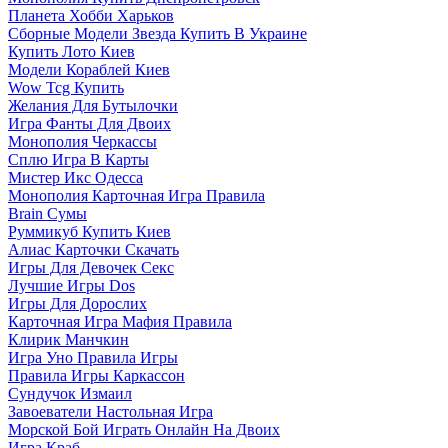
Планета Хобби Харьков
Сборные Модели Звезда Купить В Украине
Купить Лото Киев
Модели Кораблей Киев
Wow Tcg Купить
Желания Для Бутылочки
Игра Фанты Для Двоих
Монополия Черкассы
Сплю Игра В Карты
Мистер Икс Одесса
Монополия Карточная Игра Правила
Brain Сумы
Руммикуб Купить Киев
Алиас Карточки Скачать
Игры Для Девочек Секс
Лучшие Игры Dos
Игры Для Дорослих
Карточная Игра Мафия Правила
Клирик Манчкин
Игра Уно Правила Игры
Правила Игры Каркассон
Сундучок Измаил
Завоеватели Настольная Игра
Морской Бой Играть Онлайн На Двоих
Игра Краб