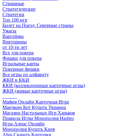
Страшные
Стратегические
Стратегии
Топ 100 игр
Билет на Поезд: Северные страны
Ужасы
Варгеймы
Викторины
от 10-ти лет
Все для покера
Фишки для покера
Игральные карты
Покерные фишки
Все игры по алфавиту
ЖКИ и ККИ
ККИ (коллекционные карточные игры)
ЖКИ (живые карточные игры)
______
Мафия Онлайн Карточная Игра
Манчкин Кот Купить Украина
Магазин Настольных Игр Харьков
Правила Игры Монополия Hasbro
Игра Алиас Онлайн
Монополия Купить Киев
Alias Скачать Карточки