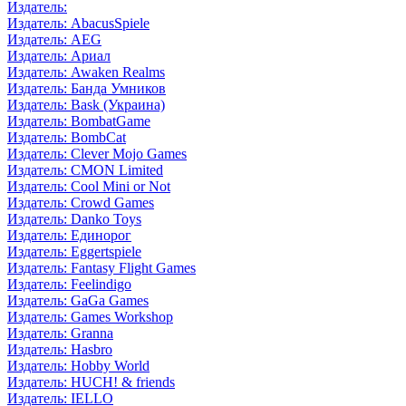
Издатель:
Издатель: AbacusSpiele
Издатель: AEG
Издатель: Ариал
Издатель: Awaken Realms
Издатель: Банда Умников
Издатель: Bask (Украина)
Издатель: BombatGame
Издатель: BombCat
Издатель: Clever Mojo Games
Издатель: CMON Limited
Издатель: Cool Mini or Not
Издатель: Crowd Games
Издатель: Danko Toys
Издатель: Единорог
Издатель: Eggertspiele
Издатель: Fantasy Flight Games
Издатель: Feelindigo
Издатель: GaGa Games
Издатель: Games Workshop
Издатель: Granna
Издатель: Hasbro
Издатель: Hobby World
Издатель: HUCH! & friends
Издатель: IELLO