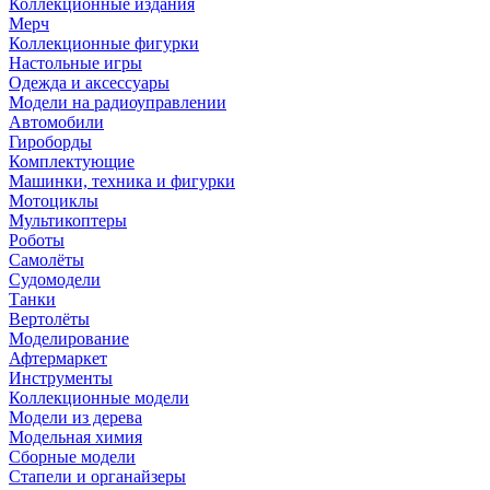
Коллекционные издания
Мерч
Коллекционные фигурки
Настольные игры
Одежда и аксессуары
Модели на радиоуправлении
Автомобили
Гироборды
Комплектующие
Машинки, техника и фигурки
Мотоциклы
Мультикоптеры
Роботы
Самолёты
Судомодели
Танки
Вертолёты
Моделирование
Афтермаркет
Инструменты
Коллекционные модели
Модели из дерева
Модельная химия
Сборные модели
Стапели и органайзеры