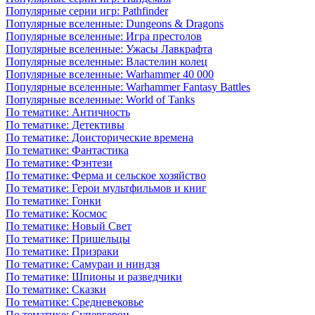
Популярные серии игр: Pathfinder
Популярные вселенные: Dungeons & Dragons
Популярные вселенные: Игра престолов
Популярные вселенные: Ужасы Лавкрафта
Популярные вселенные: Властелин колец
Популярные вселенные: Warhammer 40 000
Популярные вселенные: Warhammer Fantasy Battles
Популярные вселенные: World of Tanks
По тематике: Античность
По тематике: Детективы
По тематике: Доисторические времена
По тематике: Фантастика
По тематике: Фэнтези
По тематике: Ферма и сельское хозяйство
По тематике: Герои мультфильмов и книг
По тематике: Гонки
По тематике: Космос
По тематике: Новый Свет
По тематике: Пришельцы
По тематике: Призраки
По тематике: Самураи и ниндзя
По тематике: Шпионы и разведчики
По тематике: Сказки
По тематике: Средневековье
По тематике: Супергерои