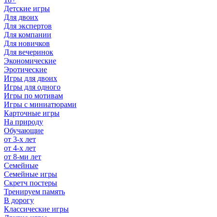
Детские игры
Для двоих
Для экспертов
Для компании
Для новичков
Для вечеринок
Экономические
Эротические
Игры для двоих
Игры для одного
Игры по мотивам
Игры с миниатюрами
Карточные игры
На природу
Обучающие
от 3-х лет
от 4-х лет
от 8-ми лет
Семейные
Семейные игры
Скретч постеры
Тренируем память
В дорогу
Классические игры