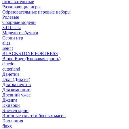
познавательные
Развивающие игры
Образовательные игровые наборы
Ролевые
Сборные модели
3d Пазлы
Модели из бумаги
Серии игр
alias
Бэнг!
BLACKSTONE FORTRESS
Blood Rage (Кровавая ярость)
cluedo
cutterland
Данетки
Dixit (Диксит)
Для экспертов
Для компании
Древний ужас
Дженга
Экивоки
Элементарно
Эпичные схватки боевых магов
Эволюция
fluxx