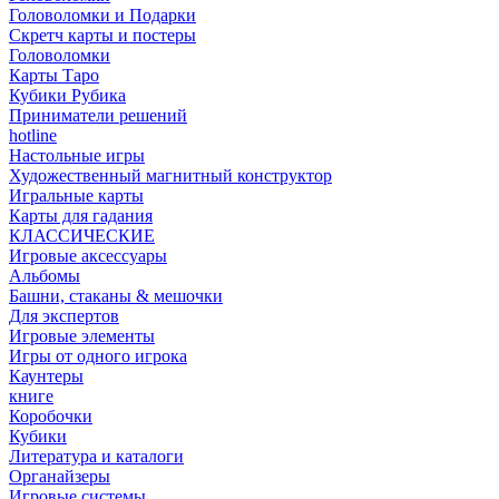
Головоломки и Подарки
Cкретч карты и постеры
Головоломки
Карты Таро
Кубики Рубика
Приниматели решений
hotline
Настольные игры
Художественный магнитный конструктор
Игральные карты
Карты для гадания
КЛАССИЧЕСКИЕ
Игровые аксессуары
Альбомы
Башни, стаканы & мешочки
Для экспертов
Игровые элементы
Игры от одного игрока
Каунтеры
книге
Коробочки
Кубики
Литература и каталоги
Органайзеры
Игровые системы