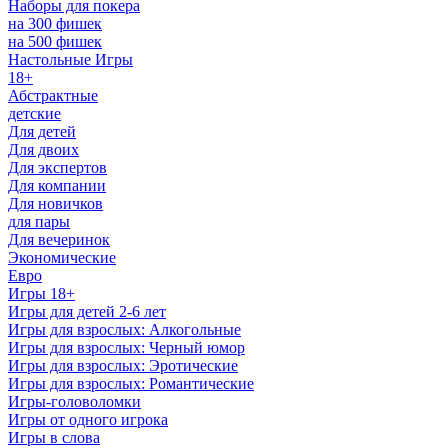
Наборы для покера
на 300 фишек
на 500 фишек
Настольные Игры
18+
Абстрактные
детские
Для детей
Для двоих
Для экспертов
Для компании
Для новичков
для пары
Для вечеринок
Экономические
Евро
Игры 18+
Игры для детей 2-6 лет
Игры для взрослых: Алкогольные
Игры для взрослых: Черный юмор
Игры для взрослых: Эротические
Игры для взрослых: Романтические
Игры-головоломки
Игры от одного игрока
Игры в слова