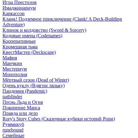
Игра Престолов
Имаджинариум
Каркассон
Кланк! Подземное приключение (Clank! A Deck-Building
Adventure)
Клинок и колдовство (Sword & Sorcery)
Кодовые имена (Codenames)
Кооперативные
Кромешная тьма
КвестМастер (Deckscape)
Мафия
Манчкин
Мистериум
Монополия
Мёртвый сезон (Dead of Winter)
Одень куклу (Вдягни ляльку)
Пандемия (Pandemic)
pathfinder
Песнь Льда и Огня
Покорение Марса
Правда или дело
Rory's Story Cubes (Сказочные кубики историй Рори)
Руммикуб
runebound
Семейные