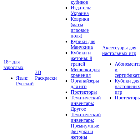
кубиков
Издатель:
Украина
Коврики
(маты
игровые
поля)
Кубики для
Манчкина
Аксессуары для
Кубики и
настольных игр
жетоны: 8
18+ для
граней
Абонемент
взрослых
Мешочки для
и
3D
хранения
сертифика
Язык:
Раскраски
Органайзеры
Кубики для
Русский
для игр
настольных
Протекторы
игр
Тематический
Протектор
инвентарь:
Другое
Тематический
инвентарь:
Премиумные
фигурки и
жетоны