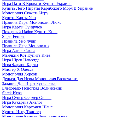
Игра Пати В Кровати Купить Украина
Купить Лего Пираты Карибского Моря В Украине
Монополия Скачать Игру
Купить Карты Уно
Правила Игры Монополия Люкс
Игра Карты Сундучок
Покерный Набор Купить Киев
Super Fermer
Правила Уно Флип
Правила Игра Монополия
Игра Алиас Слова
Манчкин Кот Купить Киев
Игра Шрек Навсегда
Игра Фараон Карты
Мистер Х Одесса
Монополия Херсон
Деньги Для Игры Монополия Распечатать
Задания Для Игры Бутылочка
Ельдорадо Новоград Волинський
Shrek Игра
Игра Супер Фермер Granna
Игра Кукарача Аналог
Монополия Карточки Шанс
Купить Игру Твистер
Монополия Купить Днепропетровск