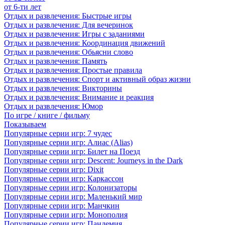
от 6-ти лет
Отдых и развлечения: Быстрые игры
Отдых и развлечения: Для вечеринок
Отдых и развлечения: Игры с заданиями
Отдых и развлечения: Координация движений
Отдых и развлечения: Обьясни слово
Отдых и развлечения: Память
Отдых и развлечения: Простые правила
Отдых и развлечения: Спорт и активный образ жизни
Отдых и развлечения: Викторины
Отдых и развлечения: Внимание и реакция
Отдых и развлечения: Юмор
По игре / книге / фильму
Показываем
Популярные серии игр: 7 чудес
Популярные серии игр: Алиас (Alias)
Популярные серии игр: Билет на Поезд
Популярные серии игр: Descent: Journeys in the Dark
Популярные серии игр: Dixit
Популярные серии игр: Каркассон
Популярные серии игр: Колонизаторы
Популярные серии игр: Маленький мир
Популярные серии игр: Манчкин
Популярные серии игр: Монополия
Популярные серии игр: Пандемия