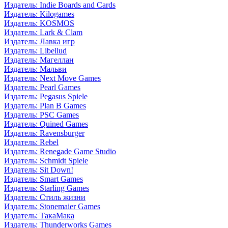
Издатель: Indie Boards and Cards
Издатель: Kilogames
Издатель: KOSMOS
Издатель: Lark & Clam
Издатель: Лавка игр
Издатель: Libellud
Издатель: Магеллан
Издатель: Мальви
Издатель: Next Move Games
Издатель: Pearl Games
Издатель: Pegasus Spiele
Издатель: Plan B Games
Издатель: PSC Games
Издатель: Quined Games
Издатель: Ravensburger
Издатель: Rebel
Издатель: Renegade Game Studio
Издатель: Schmidt Spiele
Издатель: Sit Down!
Издатель: Smart Games
Издатель: Starling Games
Издатель: Стиль жизни
Издатель: Stonemaier Games
Издатель: ТакаМака
Издатель: Thunderworks Games