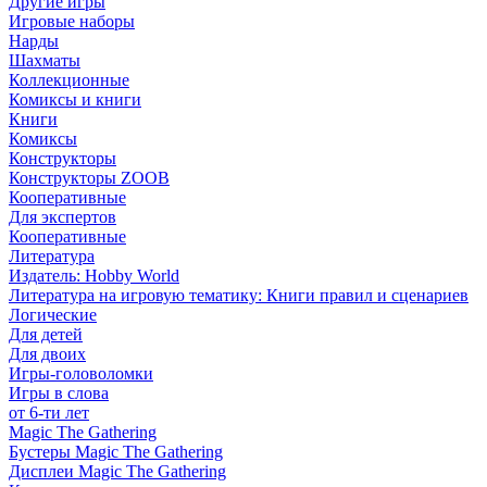
Другие игры
Игровые наборы
Нарды
Шахматы
Коллекционные
Комиксы и книги
Книги
Комиксы
Конструкторы
Конструкторы ZOOB
Кооперативные
Для экспертов
Кооперативные
Литература
Издатель: Hobby World
Литература на игровую тематику: Книги правил и сценариев
Логические
Для детей
Для двоих
Игры-головоломки
Игры в слова
от 6-ти лет
Magic The Gathering
Бустеры Magic The Gathering
Дисплеи Magic The Gathering