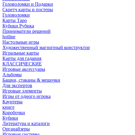
Головоломки и Подарки
Cкретч карты и постеры
Головоломки
Карты Таро
Кубики Рубика
Приниматели решений
hotline
Настольные игры
Художественный магнитный конструктор
Игральные карты
Карты для гадания
КЛАССИЧЕСКИЕ
Игровые аксессуары
Альбомы
Башни, стаканы & мешочки
Для экспертов
Игровые элементы
Игры от одного игрока
Каунтеры
книге
Коробочки
Кубики
Литература и каталоги
Органайзеры
Игровые системы