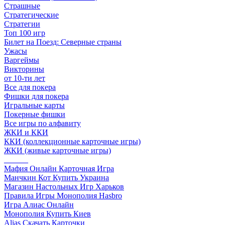
Страшные
Стратегические
Стратегии
Топ 100 игр
Билет на Поезд: Северные страны
Ужасы
Варгеймы
Викторины
от 10-ти лет
Все для покера
Фишки для покера
Игральные карты
Покерные фишки
Все игры по алфавиту
ЖКИ и ККИ
ККИ (коллекционные карточные игры)
ЖКИ (живые карточные игры)
______
Мафия Онлайн Карточная Игра
Манчкин Кот Купить Украина
Магазин Настольных Игр Харьков
Правила Игры Монополия Hasbro
Игра Алиас Онлайн
Монополия Купить Киев
Alias Скачать Карточки