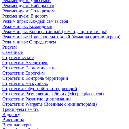
Рекомендуем: Для семьи
Рекомендуем: Наборы игр
Рекомендуем: Соло режим
Рекомендуем: В дорогу
Режим игры: Каждый сам за себя
Режим игры: Командный
Режим игры: Кооперативный (команда против игры)
Режим игры: Полукооперативный (команда против игрока)
Режим игры: С предателем
Рисуем
Семейные
Стратегические
Стратегии: Америтреш
Стратегии: Экономические
Стратегии: Еврогейм
Стратегии: Контроль территории
Стратегии: На кубиках
Стратегии: Обустройство территорий
Стратегии: Размещение рабочих (Meeple placement)
Стратегии: Развитие цивилизации
Стратегии: Wargame (Военные с миниатюрами)
Тренируем память
В дорогу
Викторина
Военные игры