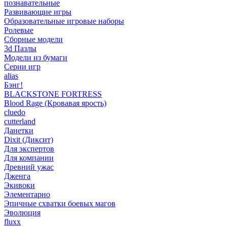
познавательные
Развивающие игры
Образовательные игровые наборы
Ролевые
Сборные модели
3d Пазлы
Модели из бумаги
Серии игр
alias
Бэнг!
BLACKSTONE FORTRESS
Blood Rage (Кровавая ярость)
cluedo
cutterland
Данетки
Dixit (Диксит)
Для экспертов
Для компании
Древний ужас
Дженга
Экивоки
Элементарно
Эпичные схватки боевых магов
Эволюция
fluxx