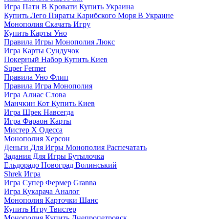
Игра Пати В Кровати Купить Украина
Купить Лего Пираты Карибского Моря В Украине
Монополия Скачать Игру
Купить Карты Уно
Правила Игры Монополия Люкс
Игра Карты Сундучок
Покерный Набор Купить Киев
Super Fermer
Правила Уно Флип
Правила Игра Монополия
Игра Алиас Слова
Манчкин Кот Купить Киев
Игра Шрек Навсегда
Игра Фараон Карты
Мистер Х Одесса
Монополия Херсон
Деньги Для Игры Монополия Распечатать
Задания Для Игры Бутылочка
Ельдорадо Новоград Волинський
Shrek Игра
Игра Супер Фермер Granna
Игра Кукарача Аналог
Монополия Карточки Шанс
Купить Игру Твистер
Монополия Купить Днепропетровск