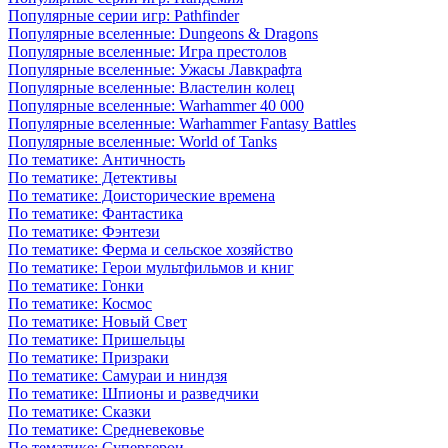
Популярные серии игр: Pathfinder
Популярные вселенные: Dungeons & Dragons
Популярные вселенные: Игра престолов
Популярные вселенные: Ужасы Лавкрафта
Популярные вселенные: Властелин колец
Популярные вселенные: Warhammer 40 000
Популярные вселенные: Warhammer Fantasy Battles
Популярные вселенные: World of Tanks
По тематике: Античность
По тематике: Детективы
По тематике: Доисторические времена
По тематике: Фантастика
По тематике: Фэнтези
По тематике: Ферма и сельское хозяйство
По тематике: Герои мультфильмов и книг
По тематике: Гонки
По тематике: Космос
По тематике: Новый Свет
По тематике: Пришельцы
По тематике: Призраки
По тематике: Самураи и ниндзя
По тематике: Шпионы и разведчики
По тематике: Сказки
По тематике: Средневековье
По тематике: Супергерои