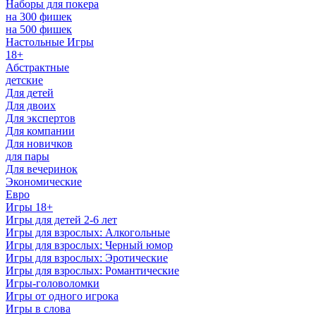
Наборы для покера
на 300 фишек
на 500 фишек
Настольные Игры
18+
Абстрактные
детские
Для детей
Для двоих
Для экспертов
Для компании
Для новичков
для пары
Для вечеринок
Экономические
Евро
Игры 18+
Игры для детей 2-6 лет
Игры для взрослых: Алкогольные
Игры для взрослых: Черный юмор
Игры для взрослых: Эротические
Игры для взрослых: Романтические
Игры-головоломки
Игры от одного игрока
Игры в слова