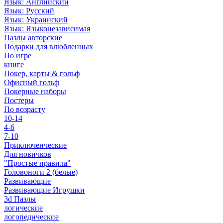
Язык: Английский
Язык: Русский
Язык: Украинский
Язык: Языконезависимая
Пазлы авторские
Подарки для влюбленных
По игре
книге
Покер, карты & гольф
Офисный гольф
Покерные наборы
Постеры
По возрасту
10-14
4-6
7-10
Приключенческие
Для новичков
"Простые правила"
Головоноги 2 (белые)
Развивающие
Развивающие Игрушки
3d Пазлы
логические
логопедические