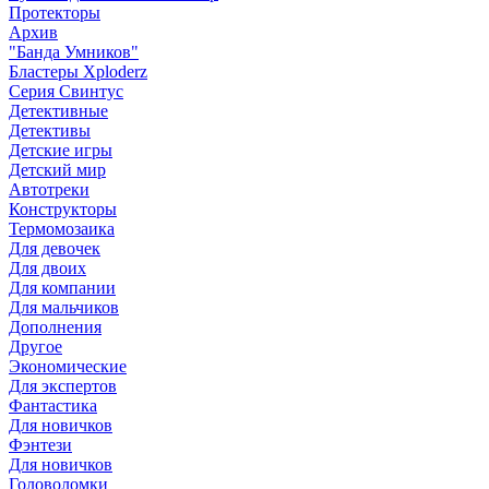
Протекторы
Архив
"Банда Умников"
Бластеры Xploderz
Cерия Свинтус
Детективные
Детективы
Детские игры
Детский мир
Автотреки
Конструкторы
Термомозаика
Для девочек
Для двоих
Для компании
Для мальчиков
Дополнения
Другое
Экономические
Для экспертов
Фантастика
Для новичков
Фэнтези
Для новичков
Головоломки