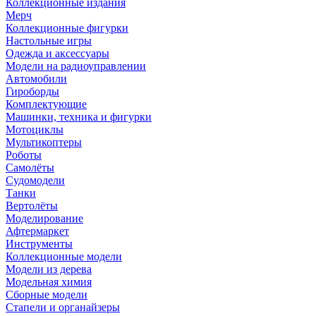
Коллекционные издания
Мерч
Коллекционные фигурки
Настольные игры
Одежда и аксессуары
Модели на радиоуправлении
Автомобили
Гироборды
Комплектующие
Машинки, техника и фигурки
Мотоциклы
Мультикоптеры
Роботы
Самолёты
Судомодели
Танки
Вертолёты
Моделирование
Афтермаркет
Инструменты
Коллекционные модели
Модели из дерева
Модельная химия
Сборные модели
Стапели и органайзеры