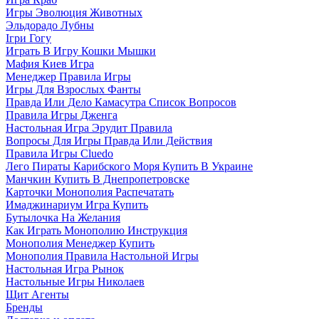
Игры Эволюция Животных
Эльдорадо Лубны
Ігри Гогу
Играть В Игру Кошки Мышки
Мафия Киев Игра
Менеджер Правила Игры
Игры Для Взрослых Фанты
Правда Или Дело Камасутра Список Вопросов
Правила Игры Дженга
Настольная Игра Эрудит Правила
Вопросы Для Игры Правда Или Действия
Правила Игры Cluedo
Лего Пираты Карибского Моря Купить В Украине
Манчкин Купить В Днепропетровске
Карточки Монополия Распечатать
Имаджинариум Игра Купить
Бутылочка На Желания
Как Играть Монополию Инструкция
Монополия Менеджер Купить
Монополия Правила Настольной Игры
Настольная Игра Рынок
Настольные Игры Николаев
Щит Агенты
Бренды