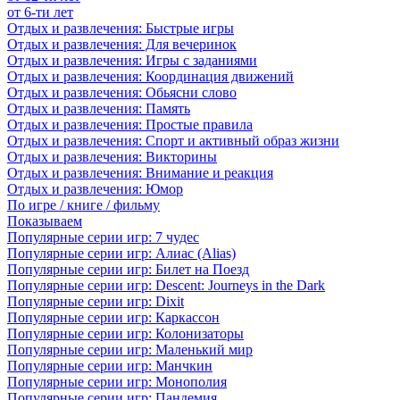
от 6-ти лет
Отдых и развлечения: Быстрые игры
Отдых и развлечения: Для вечеринок
Отдых и развлечения: Игры с заданиями
Отдых и развлечения: Координация движений
Отдых и развлечения: Обьясни слово
Отдых и развлечения: Память
Отдых и развлечения: Простые правила
Отдых и развлечения: Спорт и активный образ жизни
Отдых и развлечения: Викторины
Отдых и развлечения: Внимание и реакция
Отдых и развлечения: Юмор
По игре / книге / фильму
Показываем
Популярные серии игр: 7 чудес
Популярные серии игр: Алиас (Alias)
Популярные серии игр: Билет на Поезд
Популярные серии игр: Descent: Journeys in the Dark
Популярные серии игр: Dixit
Популярные серии игр: Каркассон
Популярные серии игр: Колонизаторы
Популярные серии игр: Маленький мир
Популярные серии игр: Манчкин
Популярные серии игр: Монополия
Популярные серии игр: Пандемия