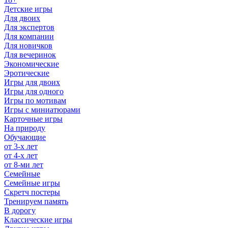
Детские игры
Для двоих
Для экспертов
Для компании
Для новичков
Для вечеринок
Экономические
Эротические
Игры для двоих
Игры для одного
Игры по мотивам
Игры с миниатюрами
Карточные игры
На природу
Обучающие
от 3-х лет
от 4-х лет
от 8-ми лет
Семейные
Семейные игры
Скретч постеры
Тренируем память
В дорогу
Классические игры