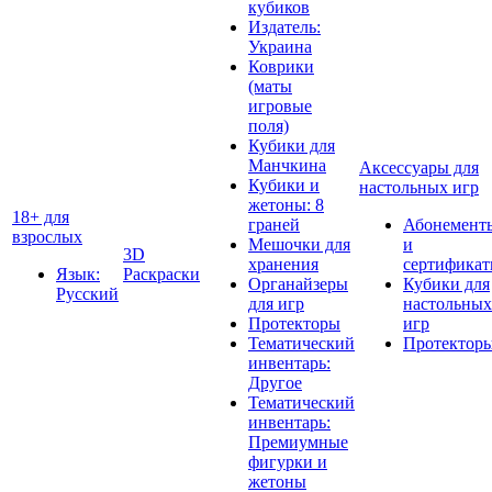
кубиков
Издатель:
Украина
Коврики
(маты
игровые
поля)
Кубики для
Манчкина
Аксессуары для
Кубики и
настольных игр
жетоны: 8
18+ для
граней
Абонемент
взрослых
Мешочки для
и
3D
хранения
сертифика
Язык:
Раскраски
Органайзеры
Кубики для
Русский
для игр
настольных
Протекторы
игр
Тематический
Протектор
инвентарь:
Другое
Тематический
инвентарь:
Премиумные
фигурки и
жетоны