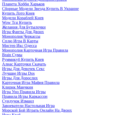
Планета Хобби Харьков
Сборные Модели Звезда Купить В Украине
Купить Лото Киев
Модели Кораблей Киев
Wow Tcg Купить
Желания Для Бутылочки
Игра Фанты Для Двоих
Монополия Черкассы
Сплю Игра В Карты
Мистер Икс Одесса
Монополия Карточная Игра Правила
Brain Сумы
Руммикуб Купить Киев
Алиас Карточки Скачать
Игры Для Девочек Секс
Лучшие Игры Dos
Игры Для Дорослих
Карточная Игра Мафия Правила
Клирик Манчкин
Игра Уно Правила Игры
Правила Игры Каркассон
Сундучок Измаил
Завоеватели Настольная Игра
Морской Бой Играть Онлайн На Двоих
Игра Краб