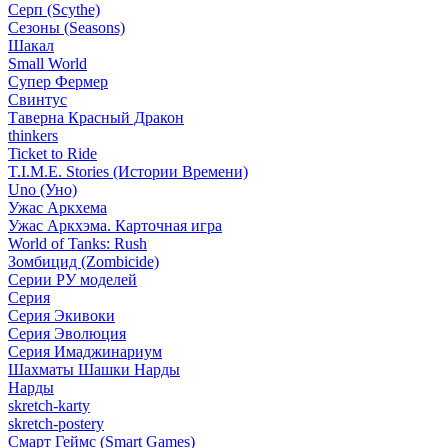
Серп (Scythe)
Сезоны (Seasons)
Шакал
Small World
Супер Фермер
Свинтус
Таверна Красный Дракон
thinkers
Ticket to Ride
T.I.M.E. Stories (Истории Времени)
Uno (Уно)
Ужас Аркхема
Ужас Аркхэма. Карточная игра
World of Tanks: Rush
Зомбицид (Zombicide)
Серии РУ моделей
Серия
Серия Экивоки
Серия Эволюция
Серия Имаджинариум
Шахматы Шашки Нарды
Нарды
skretch-karty
skretch-postery
Смарт Геймс (Smart Games)