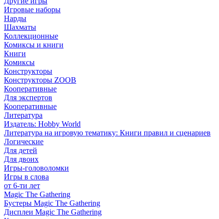
Другие игры
Игровые наборы
Нарды
Шахматы
Коллекционные
Комиксы и книги
Книги
Комиксы
Конструкторы
Конструкторы ZOOB
Кооперативные
Для экспертов
Кооперативные
Литература
Издатель: Hobby World
Литература на игровую тематику: Книги правил и сценариев
Логические
Для детей
Для двоих
Игры-головоломки
Игры в слова
от 6-ти лет
Magic The Gathering
Бустеры Magic The Gathering
Дисплеи Magic The Gathering