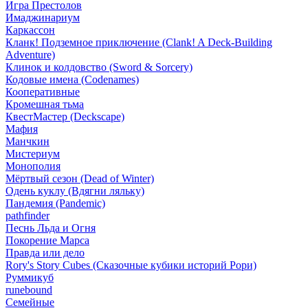
Игра Престолов
Имаджинариум
Каркассон
Кланк! Подземное приключение (Clank! A Deck-Building
Adventure)
Клинок и колдовство (Sword & Sorcery)
Кодовые имена (Codenames)
Кооперативные
Кромешная тьма
КвестМастер (Deckscape)
Мафия
Манчкин
Мистериум
Монополия
Мёртвый сезон (Dead of Winter)
Одень куклу (Вдягни ляльку)
Пандемия (Pandemic)
pathfinder
Песнь Льда и Огня
Покорение Марса
Правда или дело
Rory's Story Cubes (Сказочные кубики историй Рори)
Руммикуб
runebound
Семейные