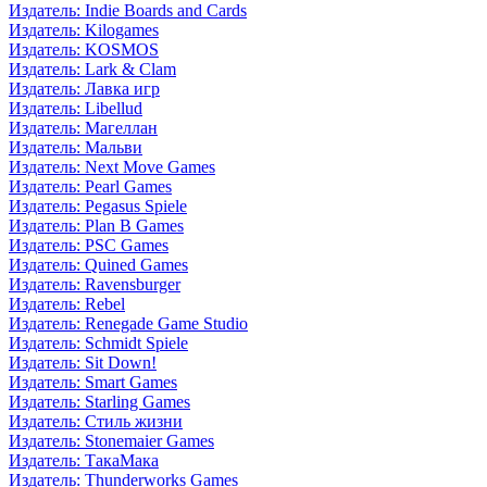
Издатель: Indie Boards and Cards
Издатель: Kilogames
Издатель: KOSMOS
Издатель: Lark & Clam
Издатель: Лавка игр
Издатель: Libellud
Издатель: Магеллан
Издатель: Мальви
Издатель: Next Move Games
Издатель: Pearl Games
Издатель: Pegasus Spiele
Издатель: Plan B Games
Издатель: PSC Games
Издатель: Quined Games
Издатель: Ravensburger
Издатель: Rebel
Издатель: Renegade Game Studio
Издатель: Schmidt Spiele
Издатель: Sit Down!
Издатель: Smart Games
Издатель: Starling Games
Издатель: Стиль жизни
Издатель: Stonemaier Games
Издатель: ТакаМака
Издатель: Thunderworks Games