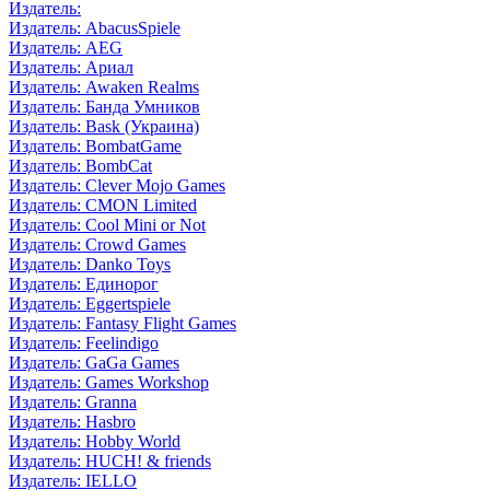
Издатель:
Издатель: AbacusSpiele
Издатель: AEG
Издатель: Ариал
Издатель: Awaken Realms
Издатель: Банда Умников
Издатель: Bask (Украина)
Издатель: BombatGame
Издатель: BombCat
Издатель: Clever Mojo Games
Издатель: CMON Limited
Издатель: Cool Mini or Not
Издатель: Crowd Games
Издатель: Danko Toys
Издатель: Единорог
Издатель: Eggertspiele
Издатель: Fantasy Flight Games
Издатель: Feelindigo
Издатель: GaGa Games
Издатель: Games Workshop
Издатель: Granna
Издатель: Hasbro
Издатель: Hobby World
Издатель: HUCH! & friends
Издатель: IELLO