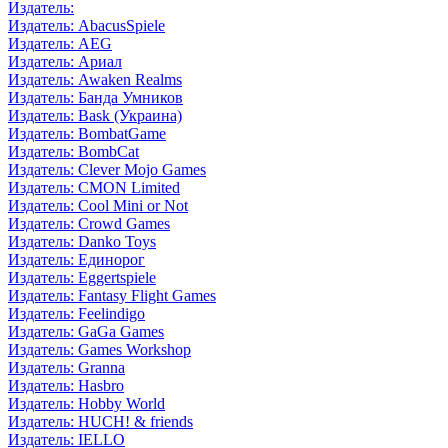
Издатель:
Издатель: AbacusSpiele
Издатель: AEG
Издатель: Ариал
Издатель: Awaken Realms
Издатель: Банда Умников
Издатель: Bask (Украина)
Издатель: BombatGame
Издатель: BombCat
Издатель: Clever Mojo Games
Издатель: CMON Limited
Издатель: Cool Mini or Not
Издатель: Crowd Games
Издатель: Danko Toys
Издатель: Единорог
Издатель: Eggertspiele
Издатель: Fantasy Flight Games
Издатель: Feelindigo
Издатель: GaGa Games
Издатель: Games Workshop
Издатель: Granna
Издатель: Hasbro
Издатель: Hobby World
Издатель: HUCH! & friends
Издатель: IELLO