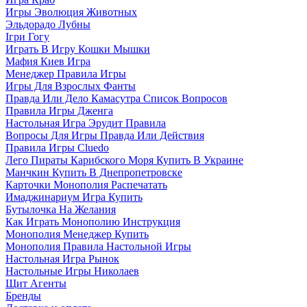
Игры Эволюция Животных
Эльдорадо Лубны
Ігри Гогу
Играть В Игру Кошки Мышки
Мафия Киев Игра
Менеджер Правила Игры
Игры Для Взрослых Фанты
Правда Или Дело Камасутра Список Вопросов
Правила Игры Дженга
Настольная Игра Эрудит Правила
Вопросы Для Игры Правда Или Действия
Правила Игры Cluedo
Лего Пираты Карибского Моря Купить В Украине
Манчкин Купить В Днепропетровске
Карточки Монополия Распечатать
Имаджинариум Игра Купить
Бутылочка На Желания
Как Играть Монополию Инструкция
Монополия Менеджер Купить
Монополия Правила Настольной Игры
Настольная Игра Рынок
Настольные Игры Николаев
Щит Агенты
Бренды