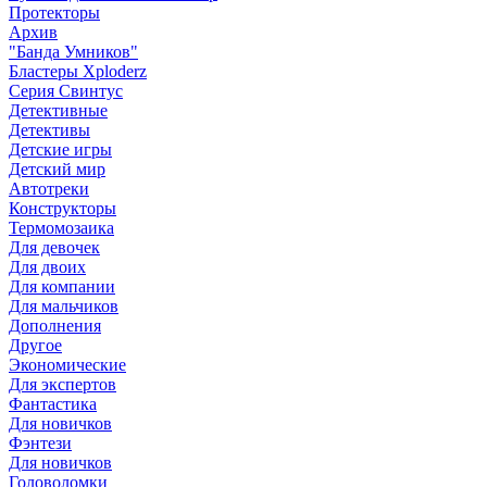
Протекторы
Архив
"Банда Умников"
Бластеры Xploderz
Cерия Свинтус
Детективные
Детективы
Детские игры
Детский мир
Автотреки
Конструкторы
Термомозаика
Для девочек
Для двоих
Для компании
Для мальчиков
Дополнения
Другое
Экономические
Для экспертов
Фантастика
Для новичков
Фэнтези
Для новичков
Головоломки