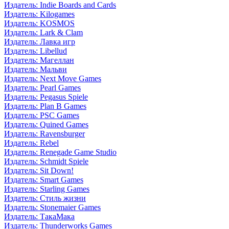
Издатель: Indie Boards and Cards
Издатель: Kilogames
Издатель: KOSMOS
Издатель: Lark & Clam
Издатель: Лавка игр
Издатель: Libellud
Издатель: Магеллан
Издатель: Мальви
Издатель: Next Move Games
Издатель: Pearl Games
Издатель: Pegasus Spiele
Издатель: Plan B Games
Издатель: PSC Games
Издатель: Quined Games
Издатель: Ravensburger
Издатель: Rebel
Издатель: Renegade Game Studio
Издатель: Schmidt Spiele
Издатель: Sit Down!
Издатель: Smart Games
Издатель: Starling Games
Издатель: Стиль жизни
Издатель: Stonemaier Games
Издатель: ТакаМака
Издатель: Thunderworks Games