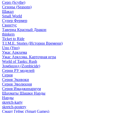
Серп (Scythe)
Сезоны (Seasons)
Шакал
Small World
Супер Фермер
Свинтус
Таверна Красный Дракон
thinkers
Ticket to Ride
T.I.M.E. Stories (Истории Времени)
Uno (Уно)
Ужас Аркхема
Ужас Аркхэма. Карточная игра
World of Tanks: Rush
Зомбицид (Zombicide)
Серии РУ моделей
Серия
Серия Экивоки
Серия Эволюция
Серия Имаджинариум
Шахматы Шашки Нарды
Нарды
skretch-karty
skretch-postery
Смарт Геймс (Smart Games)