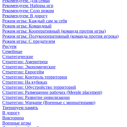
Рекомендуем: Для семьи
Рекомендуем: Наборы игр
Рекомендуем: Соло режим
Рекомендуем: В дорогу
Режим игры: Каждый сам за себя
Режим игры: Командный
Режим игры: Кооперативный (команда против игры)
Режим игры: Полукооперативный (команда против игрока)
Режим игры: С предателем
Рисуем
Семейные
Стратегические
Стратегии: Америтреш
Стратегии: Экономические
Стратегии: Еврогейм
Стратегии: Контроль территории
Стратегии: На кубиках
Стратегии: Обустройство территорий
Стратегии: Размещение рабочих (Meeple placement)
Стратегии: Развитие цивилизации
Стратегии: Wargame (Военные с миниатюрами)
Тренируем память
В дорогу
Викторина
Военные игры