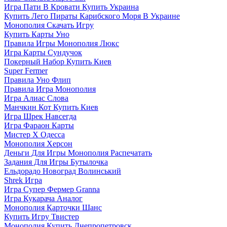
Игра Пати В Кровати Купить Украина
Купить Лего Пираты Карибского Моря В Украине
Монополия Скачать Игру
Купить Карты Уно
Правила Игры Монополия Люкс
Игра Карты Сундучок
Покерный Набор Купить Киев
Super Fermer
Правила Уно Флип
Правила Игра Монополия
Игра Алиас Слова
Манчкин Кот Купить Киев
Игра Шрек Навсегда
Игра Фараон Карты
Мистер Х Одесса
Монополия Херсон
Деньги Для Игры Монополия Распечатать
Задания Для Игры Бутылочка
Ельдорадо Новоград Волинський
Shrek Игра
Игра Супер Фермер Granna
Игра Кукарача Аналог
Монополия Карточки Шанс
Купить Игру Твистер
Монополия Купить Днепропетровск