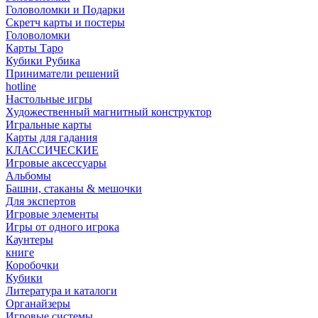
Головоломки и Подарки
Cкретч карты и постеры
Головоломки
Карты Таро
Кубики Рубика
Приниматели решений
hotline
Настольные игры
Художественный магнитный конструктор
Игральные карты
Карты для гадания
КЛАССИЧЕСКИЕ
Игровые аксессуары
Альбомы
Башни, стаканы & мешочки
Для экспертов
Игровые элементы
Игры от одного игрока
Каунтеры
книге
Коробочки
Кубики
Литература и каталоги
Органайзеры
Игровые системы