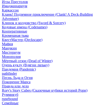
Игра Престолов
Имаджинариум
Каркассон
Кланк! Подземное приключение (Clank! A Deck-Building
Adventure)
Клинок и колдовство (Sword & Sorcery)
Кодовые имена (Codenames)
Кооперативные
Кромешная тьма
КвестМастер (Deckscape)
Мафия
Манчкин
Мистериум
Монополия
Мёртвый сезон (Dead of Winter)
Одень куклу (Вдягни ляльку)
Пандемия (Pandemic)
pathfinder
Песнь Льда и Огня
Покорение Марса
Правда или дело
Rory's Story Cubes (Сказочные кубики историй Рори)
Руммикуб
runebound
Семейные