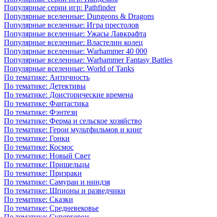
Популярные серии игр: Pathfinder
Популярные вселенные: Dungeons & Dragons
Популярные вселенные: Игра престолов
Популярные вселенные: Ужасы Лавкрафта
Популярные вселенные: Властелин колец
Популярные вселенные: Warhammer 40 000
Популярные вселенные: Warhammer Fantasy Battles
Популярные вселенные: World of Tanks
По тематике: Античность
По тематике: Детективы
По тематике: Доисторические времена
По тематике: Фантастика
По тематике: Фэнтези
По тематике: Ферма и сельское хозяйство
По тематике: Герои мультфильмов и книг
По тематике: Гонки
По тематике: Космос
По тематике: Новый Свет
По тематике: Пришельцы
По тематике: Призраки
По тематике: Самураи и ниндзя
По тематике: Шпионы и разведчики
По тематике: Сказки
По тематике: Средневековье
По тематике: Супергерои