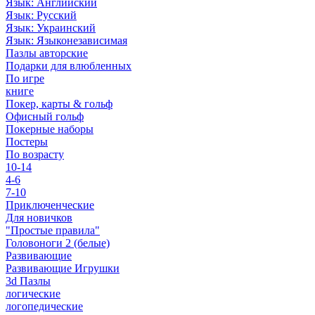
Язык: Английский
Язык: Русский
Язык: Украинский
Язык: Языконезависимая
Пазлы авторские
Подарки для влюбленных
По игре
книге
Покер, карты & гольф
Офисный гольф
Покерные наборы
Постеры
По возрасту
10-14
4-6
7-10
Приключенческие
Для новичков
"Простые правила"
Головоноги 2 (белые)
Развивающие
Развивающие Игрушки
3d Пазлы
логические
логопедические