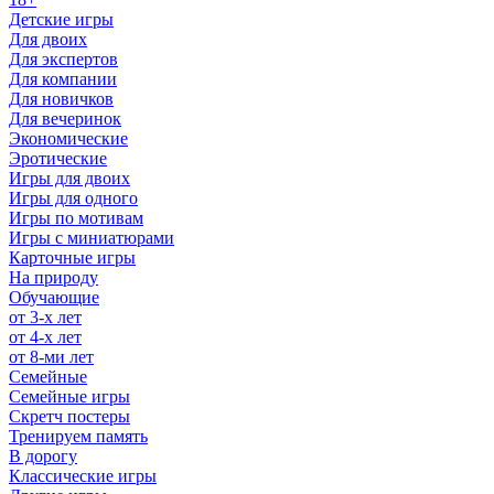
Детские игры
Для двоих
Для экспертов
Для компании
Для новичков
Для вечеринок
Экономические
Эротические
Игры для двоих
Игры для одного
Игры по мотивам
Игры с миниатюрами
Карточные игры
На природу
Обучающие
от 3-х лет
от 4-х лет
от 8-ми лет
Семейные
Семейные игры
Скретч постеры
Тренируем память
В дорогу
Классические игры