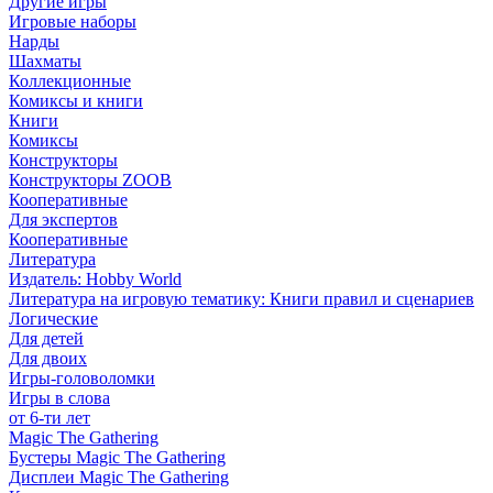
Другие игры
Игровые наборы
Нарды
Шахматы
Коллекционные
Комиксы и книги
Книги
Комиксы
Конструкторы
Конструкторы ZOOB
Кооперативные
Для экспертов
Кооперативные
Литература
Издатель: Hobby World
Литература на игровую тематику: Книги правил и сценариев
Логические
Для детей
Для двоих
Игры-головоломки
Игры в слова
от 6-ти лет
Magic The Gathering
Бустеры Magic The Gathering
Дисплеи Magic The Gathering