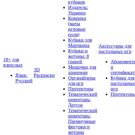
кубиков
Издатель:
Украина
Коврики
(маты
игровые
поля)
Кубики для
Манчкина
Аксессуары для
Кубики и
настольных игр
жетоны: 8
18+ для
граней
Абонемент
взрослых
Мешочки для
и
3D
хранения
сертифика
Язык:
Раскраски
Органайзеры
Кубики для
Русский
для игр
настольных
Протекторы
игр
Тематический
Протектор
инвентарь:
Другое
Тематический
инвентарь:
Премиумные
фигурки и
жетоны