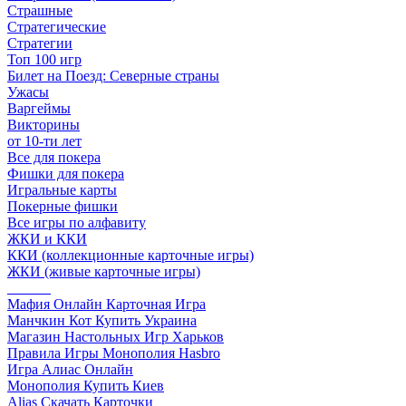
Страшные
Стратегические
Стратегии
Топ 100 игр
Билет на Поезд: Северные страны
Ужасы
Варгеймы
Викторины
от 10-ти лет
Все для покера
Фишки для покера
Игральные карты
Покерные фишки
Все игры по алфавиту
ЖКИ и ККИ
ККИ (коллекционные карточные игры)
ЖКИ (живые карточные игры)
______
Мафия Онлайн Карточная Игра
Манчкин Кот Купить Украина
Магазин Настольных Игр Харьков
Правила Игры Монополия Hasbro
Игра Алиас Онлайн
Монополия Купить Киев
Alias Скачать Карточки