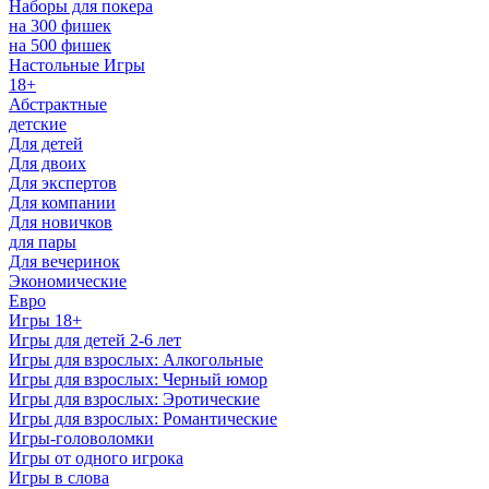
Наборы для покера
на 300 фишек
на 500 фишек
Настольные Игры
18+
Абстрактные
детские
Для детей
Для двоих
Для экспертов
Для компании
Для новичков
для пары
Для вечеринок
Экономические
Евро
Игры 18+
Игры для детей 2-6 лет
Игры для взрослых: Алкогольные
Игры для взрослых: Черный юмор
Игры для взрослых: Эротические
Игры для взрослых: Романтические
Игры-головоломки
Игры от одного игрока
Игры в слова