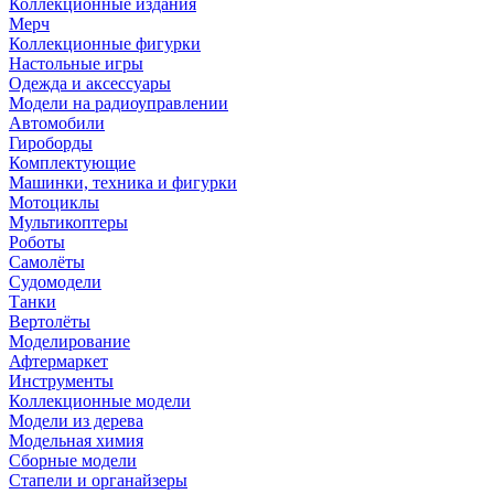
Коллекционные издания
Мерч
Коллекционные фигурки
Настольные игры
Одежда и аксессуары
Модели на радиоуправлении
Автомобили
Гироборды
Комплектующие
Машинки, техника и фигурки
Мотоциклы
Мультикоптеры
Роботы
Самолёты
Судомодели
Танки
Вертолёты
Моделирование
Афтермаркет
Инструменты
Коллекционные модели
Модели из дерева
Модельная химия
Сборные модели
Стапели и органайзеры