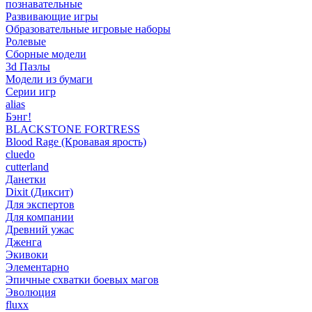
познавательные
Развивающие игры
Образовательные игровые наборы
Ролевые
Сборные модели
3d Пазлы
Модели из бумаги
Серии игр
alias
Бэнг!
BLACKSTONE FORTRESS
Blood Rage (Кровавая ярость)
cluedo
cutterland
Данетки
Dixit (Диксит)
Для экспертов
Для компании
Древний ужас
Дженга
Экивоки
Элементарно
Эпичные схватки боевых магов
Эволюция
fluxx