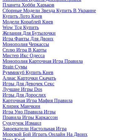
Планета Хобби Харьков
Сборные Модели Звезда Купить В Украине
Купить Лото Киев
Модели Кораблей Киев
Wow Tcg Купить
Желания Для Бутылочки
Игра Фанты Для Двоих
Монополия Черкассы
Сплю Игра В Карты
Мистер Икс Одесса
Монополия Карточная Игра Правила
Brain Сумы
Руммикуб Купить Киев
Алиас Карточки Скачать
Игры Для Девочек Секс
Лучшие Игры Dos
Игры Для Дорослих
Карточная Игра Мафия Правила
Клирик Манчкин
Игра Уно Правила Игры
Правила Игры Каркассон
Сундучок Измаил
Завоеватели Настольная Игра
Морской Бой Играть Онлайн На Двоих
Игра Краб