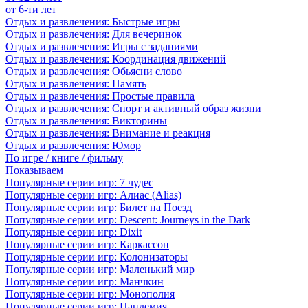
от 6-ти лет
Отдых и развлечения: Быстрые игры
Отдых и развлечения: Для вечеринок
Отдых и развлечения: Игры с заданиями
Отдых и развлечения: Координация движений
Отдых и развлечения: Обьясни слово
Отдых и развлечения: Память
Отдых и развлечения: Простые правила
Отдых и развлечения: Спорт и активный образ жизни
Отдых и развлечения: Викторины
Отдых и развлечения: Внимание и реакция
Отдых и развлечения: Юмор
По игре / книге / фильму
Показываем
Популярные серии игр: 7 чудес
Популярные серии игр: Алиас (Alias)
Популярные серии игр: Билет на Поезд
Популярные серии игр: Descent: Journeys in the Dark
Популярные серии игр: Dixit
Популярные серии игр: Каркассон
Популярные серии игр: Колонизаторы
Популярные серии игр: Маленький мир
Популярные серии игр: Манчкин
Популярные серии игр: Монополия
Популярные серии игр: Пандемия