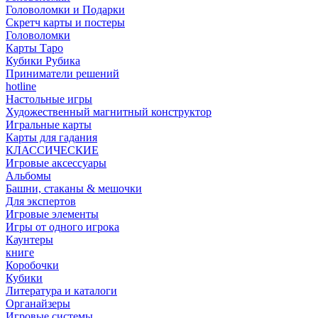
Головоломки и Подарки
Cкретч карты и постеры
Головоломки
Карты Таро
Кубики Рубика
Приниматели решений
hotline
Настольные игры
Художественный магнитный конструктор
Игральные карты
Карты для гадания
КЛАССИЧЕСКИЕ
Игровые аксессуары
Альбомы
Башни, стаканы & мешочки
Для экспертов
Игровые элементы
Игры от одного игрока
Каунтеры
книге
Коробочки
Кубики
Литература и каталоги
Органайзеры
Игровые системы