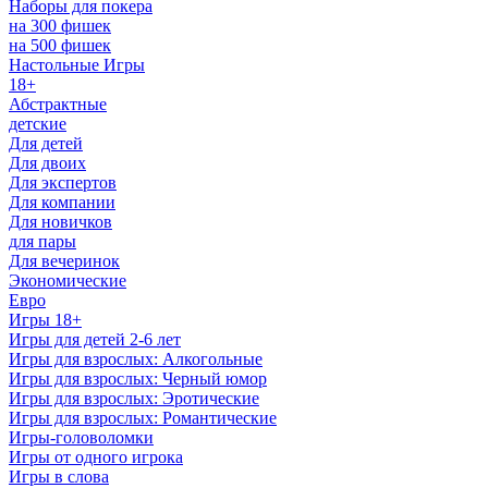
Наборы для покера
на 300 фишек
на 500 фишек
Настольные Игры
18+
Абстрактные
детские
Для детей
Для двоих
Для экспертов
Для компании
Для новичков
для пары
Для вечеринок
Экономические
Евро
Игры 18+
Игры для детей 2-6 лет
Игры для взрослых: Алкогольные
Игры для взрослых: Черный юмор
Игры для взрослых: Эротические
Игры для взрослых: Романтические
Игры-головоломки
Игры от одного игрока
Игры в слова