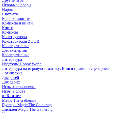
Другие игры
Игровые наборы
Нарды
Шахматы
Коллекционные
Комиксы и книги
Книги
Комиксы
Конструкторы
Конструкторы ZOOB
Кооперативные
Для экспертов
Кооперативные
Литература
Издатель: Hobby World
Литература на игровую тематику: Книги правил и сценариев
Логические
Для детей
Для двоих
Игры-головоломки
Игры в слова
от 6-ти лет
Magic The Gathering
Бустеры Magic The Gathering
Дисплеи Magic The Gathering