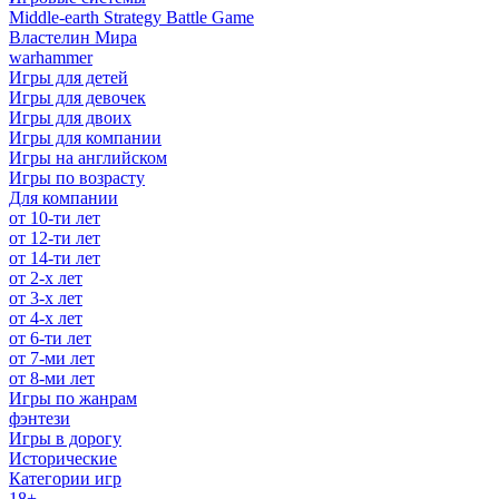
Middle-earth Strategy Battle Game
Властелин Мира
warhammer
Игры для детей
Игры для девочек
Игры для двоих
Игры для компании
Игры на английском
Игры по возрасту
Для компании
от 10-ти лет
от 12-ти лет
от 14-ти лет
от 2-х лет
от 3-х лет
от 4-х лет
от 6-ти лет
от 7-ми лет
от 8-ми лет
Игры по жанрам
фэнтези
Игры в дорогу
Исторические
Категории игр
18+