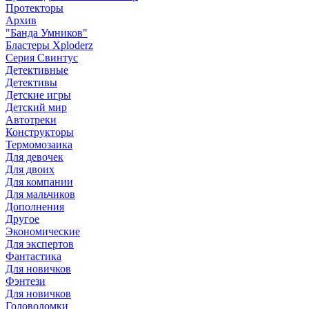
Протекторы
Архив
"Банда Умников"
Бластеры Xploderz
Cерия Свинтус
Детективные
Детективы
Детские игры
Детский мир
Автотреки
Конструкторы
Термомозаика
Для девочек
Для двоих
Для компании
Для мальчиков
Дополнения
Другое
Экономические
Для экспертов
Фантастика
Для новичков
Фэнтези
Для новичков
Головоломки