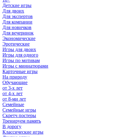
Детские игры
Для двоих
Для экспертов
Для компании
Для новичков
Для вечеринок
Экономические
Эротические
Игры для двоих
Игры для одного
Игры по мотивам
Игры с миниатюрами
Карточные игры
На природу
Обучающие
от 3-х лет
от 4-х лет
от 8-ми лет
Семейные
Семейные игры
Скретч постеры
Тренируем память
В дорогу
Классические игры