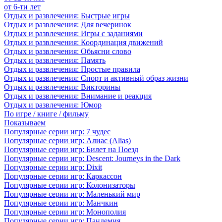
от 6-ти лет
Отдых и развлечения: Быстрые игры
Отдых и развлечения: Для вечеринок
Отдых и развлечения: Игры с заданиями
Отдых и развлечения: Координация движений
Отдых и развлечения: Обьясни слово
Отдых и развлечения: Память
Отдых и развлечения: Простые правила
Отдых и развлечения: Спорт и активный образ жизни
Отдых и развлечения: Викторины
Отдых и развлечения: Внимание и реакция
Отдых и развлечения: Юмор
По игре / книге / фильму
Показываем
Популярные серии игр: 7 чудес
Популярные серии игр: Алиас (Alias)
Популярные серии игр: Билет на Поезд
Популярные серии игр: Descent: Journeys in the Dark
Популярные серии игр: Dixit
Популярные серии игр: Каркассон
Популярные серии игр: Колонизаторы
Популярные серии игр: Маленький мир
Популярные серии игр: Манчкин
Популярные серии игр: Монополия
Популярные серии игр: Пандемия