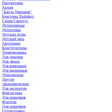
Протекторы
Архив
"Банда Умников"
Бластеры Xploderz
Cерия Свинтус
Детективные
Детективы
Детские игры
Детский мир
Автотреки
Конструкторы
Термомозаика
Для девочек
Для двоих
Для компании
Для мальчиков
Дополнения
Другое
Экономические
Для экспертов
Фантастика
Для новичков
Фэнтези
Для новичков
Головоломки