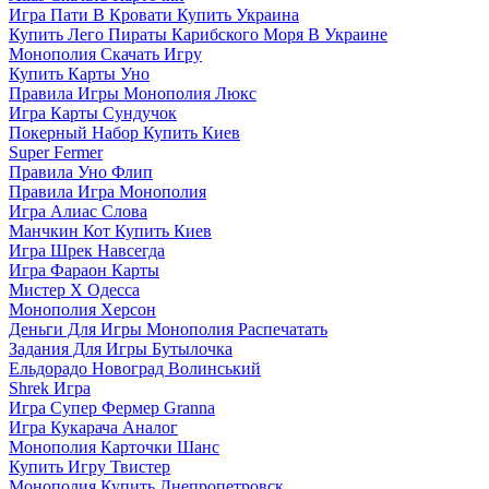
Игра Пати В Кровати Купить Украина
Купить Лего Пираты Карибского Моря В Украине
Монополия Скачать Игру
Купить Карты Уно
Правила Игры Монополия Люкс
Игра Карты Сундучок
Покерный Набор Купить Киев
Super Fermer
Правила Уно Флип
Правила Игра Монополия
Игра Алиас Слова
Манчкин Кот Купить Киев
Игра Шрек Навсегда
Игра Фараон Карты
Мистер Х Одесса
Монополия Херсон
Деньги Для Игры Монополия Распечатать
Задания Для Игры Бутылочка
Ельдорадо Новоград Волинський
Shrek Игра
Игра Супер Фермер Granna
Игра Кукарача Аналог
Монополия Карточки Шанс
Купить Игру Твистер
Монополия Купить Днепропетровск