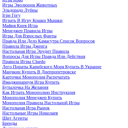
Игры Эволюция Животных
Эльдорадо Лубны
Ігри Гогу
Играть В Игру Кошки Мышки
Мафия Киев Игра
Менеджер Правила Игры
Игры Для Взрослых Фанты
Правда Или Дело Камасутра Список Вопросов
Правила Игры Дженга
Настольная Игра Эрудит Правила
Вопросы Для Игры Правда Или Действия
Правила Игры Cluedo
Лего Пираты Карибского Моря Купить В Украине
Манчкин Купить В Днепропетровске
Карточки Монополия Распечатать
Имаджинариум Игра Купить
Бутылочка На Желания
Как Играть Монополию Инструкция
Монополия Менеджер Купить
Монополия Правила Настольной Игры
Настольная Игра Рынок
Настольные Игры Николаев
Щит Агенты
Бренды