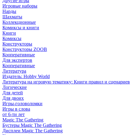
Другие игры
Игровые наборы
Нарды
Шахматы
Коллекционные
Комиксы и книги
Книги
Комиксы
Конструкторы
Конструкторы ZOOB
Кооперативные
Для экспертов
Кооперативные
Литература
Издатель: Hobby World
Литература на игровую тематику: Книги правил и сценариев
Логические
Для детей
Для двоих
Игры-головоломки
Игры в слова
от 6-ти лет
Magic The Gathering
Бустеры Magic The Gathering
Дисплеи Magic The Gathering