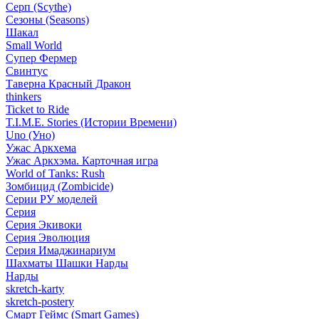
Серп (Scythe)
Сезоны (Seasons)
Шакал
Small World
Супер Фермер
Свинтус
Таверна Красный Дракон
thinkers
Ticket to Ride
T.I.M.E. Stories (Истории Времени)
Uno (Уно)
Ужас Аркхема
Ужас Аркхэма. Карточная игра
World of Tanks: Rush
Зомбицид (Zombicide)
Серии РУ моделей
Серия
Серия Экивоки
Серия Эволюция
Серия Имаджинариум
Шахматы Шашки Нарды
Нарды
skretch-karty
skretch-postery
Смарт Геймс (Smart Games)