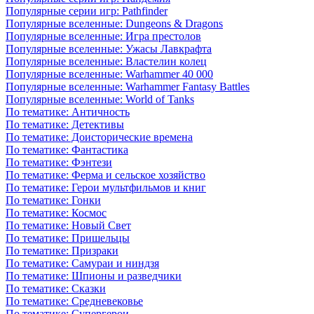
Популярные серии игр: Pathfinder
Популярные вселенные: Dungeons & Dragons
Популярные вселенные: Игра престолов
Популярные вселенные: Ужасы Лавкрафта
Популярные вселенные: Властелин колец
Популярные вселенные: Warhammer 40 000
Популярные вселенные: Warhammer Fantasy Battles
Популярные вселенные: World of Tanks
По тематике: Античность
По тематике: Детективы
По тематике: Доисторические времена
По тематике: Фантастика
По тематике: Фэнтези
По тематике: Ферма и сельское хозяйство
По тематике: Герои мультфильмов и книг
По тематике: Гонки
По тематике: Космос
По тематике: Новый Свет
По тематике: Пришельцы
По тематике: Призраки
По тематике: Самураи и ниндзя
По тематике: Шпионы и разведчики
По тематике: Сказки
По тематике: Средневековье
По тематике: Супергерои