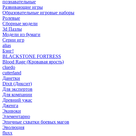
познавательные
Развивающие игры
Образовательные игровые наборы
Ролевые
Сборные модели
3d Пазлы
Модели из бумаги
Серии игр
alias
Бэнг!
BLACKSTONE FORTRESS
Blood Rage (Кровавая ярость)
cluedo
cutterland
Данетки
Dixit (Диксит)
Для экспертов
Для компании
Древний ужас
Дженга
Экивоки
Элементарно
Эпичные схватки боевых магов
Эволюция
fluxx