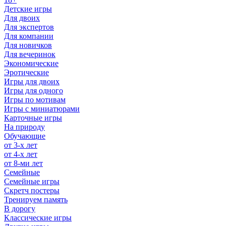
Детские игры
Для двоих
Для экспертов
Для компании
Для новичков
Для вечеринок
Экономические
Эротические
Игры для двоих
Игры для одного
Игры по мотивам
Игры с миниатюрами
Карточные игры
На природу
Обучающие
от 3-х лет
от 4-х лет
от 8-ми лет
Семейные
Семейные игры
Скретч постеры
Тренируем память
В дорогу
Классические игры