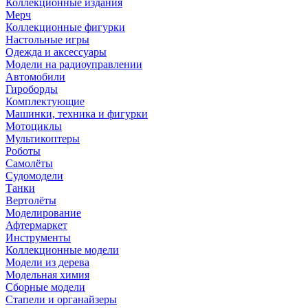
Коллекционные издания
Мерч
Коллекционные фигурки
Настольные игры
Одежда и аксессуары
Модели на радиоуправлении
Автомобили
Гироборды
Комплектующие
Машинки, техника и фигурки
Мотоциклы
Мультикоптеры
Роботы
Самолёты
Судомодели
Танки
Вертолёты
Моделирование
Афтермаркет
Инструменты
Коллекционные модели
Модели из дерева
Модельная химия
Сборные модели
Стапели и органайзеры