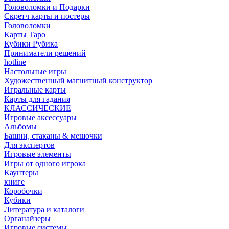
Головоломки и Подарки
Cкретч карты и постеры
Головоломки
Карты Таро
Кубики Рубика
Приниматели решений
hotline
Настольные игры
Художественный магнитный конструктор
Игральные карты
Карты для гадания
КЛАССИЧЕСКИЕ
Игровые аксессуары
Альбомы
Башни, стаканы & мешочки
Для экспертов
Игровые элементы
Игры от одного игрока
Каунтеры
книге
Коробочки
Кубики
Литература и каталоги
Органайзеры
Игровые системы