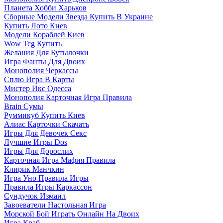
Планета Хобби Харьков
Сборные Модели Звезда Купить В Украине
Купить Лото Киев
Модели Кораблей Киев
Wow Tcg Купить
Желания Для Бутылочки
Игра Фанты Для Двоих
Монополия Черкассы
Сплю Игра В Карты
Мистер Икс Одесса
Монополия Карточная Игра Правила
Brain Сумы
Руммикуб Купить Киев
Алиас Карточки Скачать
Игры Для Девочек Секс
Лучшие Игры Dos
Игры Для Дорослих
Карточная Игра Мафия Правила
Клирик Манчкин
Игра Уно Правила Игры
Правила Игры Каркассон
Сундучок Измаил
Завоеватели Настольная Игра
Морской Бой Играть Онлайн На Двоих
Игра Краб