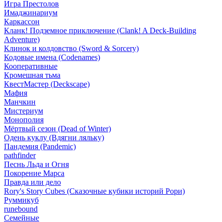
Игра Престолов
Имаджинариум
Каркассон
Кланк! Подземное приключение (Clank! A Deck-Building
Adventure)
Клинок и колдовство (Sword & Sorcery)
Кодовые имена (Codenames)
Кооперативные
Кромешная тьма
КвестМастер (Deckscape)
Мафия
Манчкин
Мистериум
Монополия
Мёртвый сезон (Dead of Winter)
Одень куклу (Вдягни ляльку)
Пандемия (Pandemic)
pathfinder
Песнь Льда и Огня
Покорение Марса
Правда или дело
Rory's Story Cubes (Сказочные кубики историй Рори)
Руммикуб
runebound
Семейные