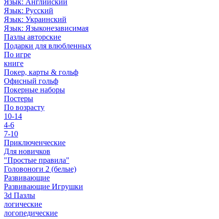
Язык: Английский
Язык: Русский
Язык: Украинский
Язык: Языконезависимая
Пазлы авторские
Подарки для влюбленных
По игре
книге
Покер, карты & гольф
Офисный гольф
Покерные наборы
Постеры
По возрасту
10-14
4-6
7-10
Приключенческие
Для новичков
"Простые правила"
Головоноги 2 (белые)
Развивающие
Развивающие Игрушки
3d Пазлы
логические
логопедические