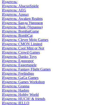
Издатель:
Издатель: AbacusSpiele
Издатель: AEG
Издатель: Ариал
Издатель: Awaken Realms
Издатель: Банда Умников
Издатель: Bask (Украина)
Издатель: BombatGame
Издатель: BombCat
Издатель: Clever Mojo Games
Издатель: CMON Limited
Издатель: Cool Mini or Not
Издатель: Crowd Games
Издатель: Danko Toys
Издатель: Единорог
Издатель: Eggertspiele
Издатель: Fantasy Flight Games
Издатель: Feelindigo
Издатель: GaGa Games
Издатель: Games Workshop
Издатель: Granna
Издатель: Hasbro
Издатель: Hobby World
Издатель: HUCH! & friends
Издатель: IELLO