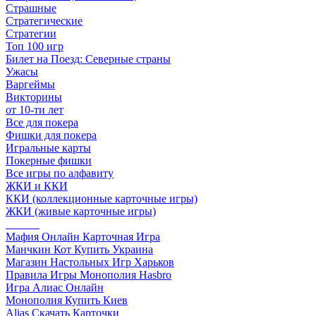
Страшные
Стратегические
Стратегии
Топ 100 игр
Билет на Поезд: Северные страны
Ужасы
Варгеймы
Викторины
от 10-ти лет
Все для покера
Фишки для покера
Игральные карты
Покерные фишки
Все игры по алфавиту
ЖКИ и ККИ
ККИ (коллекционные карточные игры)
ЖКИ (живые карточные игры)
______
Мафия Онлайн Карточная Игра
Манчкин Кот Купить Украина
Магазин Настольных Игр Харьков
Правила Игры Монополия Hasbro
Игра Алиас Онлайн
Монополия Купить Киев
Alias Скачать Карточки