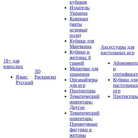
кубиков
Издатель:
Украина
Коврики
(маты
игровые
поля)
Кубики для
Манчкина
Аксессуары для
Кубики и
настольных игр
жетоны: 8
18+ для
граней
Абонемент
взрослых
Мешочки для
и
3D
хранения
сертифика
Язык:
Раскраски
Органайзеры
Кубики для
Русский
для игр
настольных
Протекторы
игр
Тематический
Протектор
инвентарь:
Другое
Тематический
инвентарь:
Премиумные
фигурки и
жетоны