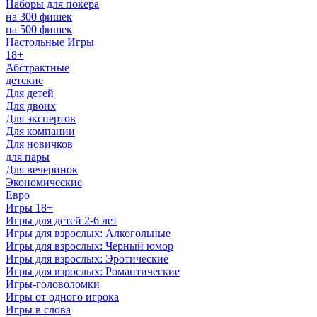
Наборы для покера
на 300 фишек
на 500 фишек
Настольные Игры
18+
Абстрактные
детские
Для детей
Для двоих
Для экспертов
Для компании
Для новичков
для пары
Для вечеринок
Экономические
Евро
Игры 18+
Игры для детей 2-6 лет
Игры для взрослых: Алкогольные
Игры для взрослых: Черный юмор
Игры для взрослых: Эротические
Игры для взрослых: Романтические
Игры-головоломки
Игры от одного игрока
Игры в слова