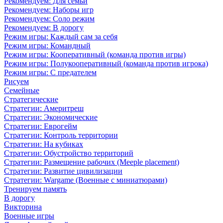
Рекомендуем: Для семьи
Рекомендуем: Наборы игр
Рекомендуем: Соло режим
Рекомендуем: В дорогу
Режим игры: Каждый сам за себя
Режим игры: Командный
Режим игры: Кооперативный (команда против игры)
Режим игры: Полукооперативный (команда против игрока)
Режим игры: С предателем
Рисуем
Семейные
Стратегические
Стратегии: Америтреш
Стратегии: Экономические
Стратегии: Еврогейм
Стратегии: Контроль территории
Стратегии: На кубиках
Стратегии: Обустройство территорий
Стратегии: Размещение рабочих (Meeple placement)
Стратегии: Развитие цивилизации
Стратегии: Wargame (Военные с миниатюрами)
Тренируем память
В дорогу
Викторина
Военные игры