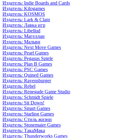
Издатель: Indie Boards and Cards
Издатель: Kilogames
Издатель: KOSMOS
Издатель: Lark & Clam
Издатель: Лавка игр
Издатель: Libellud
Издатель: Магеллан
Издатель: Мальви
Издатель: Next Move Games
Издатель: Pearl Games
Издатель: Pegasus Spiele
Издатель: Plan B Games
Издатель: PSC Games
Издатель: Quined Games
Издатель: Ravensburger
Издатель: Rebel
Издатель: Renegade Game Studio
Издатель: Schmidt Spiele
Издатель: Sit Down!
Издатель: Smart Games
Издатель: Starling Games
Издатель: Стиль жизни
Издатель: Stonemaier Games
Издатель: ТакаМака
Издатель: Thunderworks Games