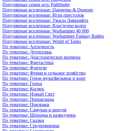
Популярные серии игр: Pathfinder
Популярные вселенные: Dungeons & Dragons
Популярные вселенные: Игра престолов
Популярные вселенные: Ужасы Лавкрафта
Популярные вселенные: Властелин колец
Популярные вселенные: Warhammer 40 000
Популярные вселенные: Warhammer Fantasy Battles
Популярные вселенные: World of Tanks
По тематике: Античность
По тематике: Детективы
По тематике: Доисторические времена
По тематике: Фантастика
По тематике: Фэнтези
По тематике: Ферма и сельское хозяйство
По тематике: Герои мультфильмов и книг
По тематике: Гонки
По тематике: Космос
По тематике: Новый Свет
По тематике: Пришельцы
По тематике: Призраки
По тематике: Самураи и ниндзя
По тематике: Шпионы и разведчики
По тематике: Сказки
По тематике: Средневековье
По тематике: Супергерои