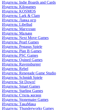
Издатель: Indie Boards and Cards
Издатель: Kilogames
Издатель: KOSMOS
Издатель: Lark & Clam
Издатель: Лавка игр
Издатель: Libellud
Издатель: Магеллан
Издатель: Мальви
Издатель: Next Move Games
Издатель: Pearl Games
Издатель: Pegasus Spiele
Издатель: Plan B Games
Издатель: PSC Games
Издатель: Quined Games
Издатель: Ravensburger
Издатель: Rebel
Издатель: Renegade Game Studio
Издатель: Schmidt Spiele
Издатель: Sit Down!
Издатель: Smart Games
Издатель: Starling Games
Издатель: Стиль жизни
Издатель: Stonemaier Games
Издатель: ТакаМака
Издатель: Thunderworks Games