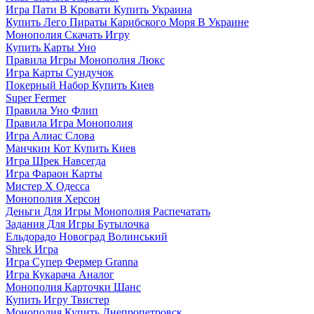
Игра Пати В Кровати Купить Украина
Купить Лего Пираты Карибского Моря В Украине
Монополия Скачать Игру
Купить Карты Уно
Правила Игры Монополия Люкс
Игра Карты Сундучок
Покерный Набор Купить Киев
Super Fermer
Правила Уно Флип
Правила Игра Монополия
Игра Алиас Слова
Манчкин Кот Купить Киев
Игра Шрек Навсегда
Игра Фараон Карты
Мистер Х Одесса
Монополия Херсон
Деньги Для Игры Монополия Распечатать
Задания Для Игры Бутылочка
Ельдорадо Новоград Волинський
Shrek Игра
Игра Супер Фермер Granna
Игра Кукарача Аналог
Монополия Карточки Шанс
Купить Игру Твистер
Монополия Купить Днепропетровск