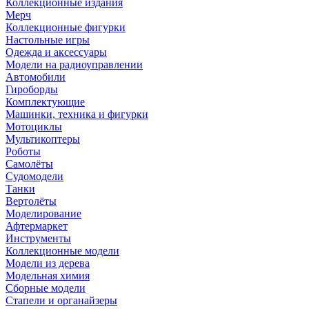
Коллекционные издания
Мерч
Коллекционные фигурки
Настольные игры
Одежда и аксессуары
Модели на радиоуправлении
Автомобили
Гироборды
Комплектующие
Машинки, техника и фигурки
Мотоциклы
Мультикоптеры
Роботы
Самолёты
Судомодели
Танки
Вертолёты
Моделирование
Афтермаркет
Инструменты
Коллекционные модели
Модели из дерева
Модельная химия
Сборные модели
Стапели и органайзеры