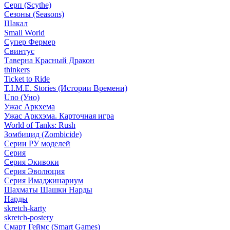
Серп (Scythe)
Сезоны (Seasons)
Шакал
Small World
Супер Фермер
Свинтус
Таверна Красный Дракон
thinkers
Ticket to Ride
T.I.M.E. Stories (Истории Времени)
Uno (Уно)
Ужас Аркхема
Ужас Аркхэма. Карточная игра
World of Tanks: Rush
Зомбицид (Zombicide)
Серии РУ моделей
Серия
Серия Экивоки
Серия Эволюция
Серия Имаджинариум
Шахматы Шашки Нарды
Нарды
skretch-karty
skretch-postery
Смарт Геймс (Smart Games)