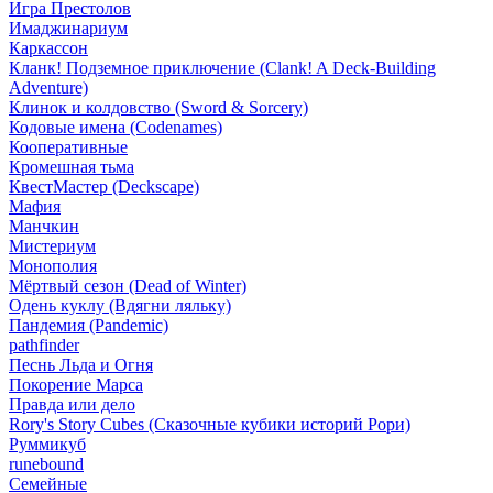
Игра Престолов
Имаджинариум
Каркассон
Кланк! Подземное приключение (Clank! A Deck-Building
Adventure)
Клинок и колдовство (Sword & Sorcery)
Кодовые имена (Codenames)
Кооперативные
Кромешная тьма
КвестМастер (Deckscape)
Мафия
Манчкин
Мистериум
Монополия
Мёртвый сезон (Dead of Winter)
Одень куклу (Вдягни ляльку)
Пандемия (Pandemic)
pathfinder
Песнь Льда и Огня
Покорение Марса
Правда или дело
Rory's Story Cubes (Сказочные кубики историй Рори)
Руммикуб
runebound
Семейные