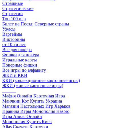
Страшные
Стратегические
Стратегии
Топ 100 игр
Билет на Поезд: Северные страны
Ужасы
Варгеймы
Викторины
от 10-ти лет
Все для покера
Фишки для покера
Игральные карты
Покерные фишки
Все игры по алфавиту
ЖКИ и ККИ
ККИ (коллекционные карточные игры)
ЖКИ (живые карточные игры)
______
Мафия Онлайн Карточная Игра
Манчкин Кот Купить Украина
Магазин Настольных Игр Харьков
Правила Игры Монополия Hasbro
Игра Алиас Онлайн
Монополия Купить Киев
Alias Скачать Карточки