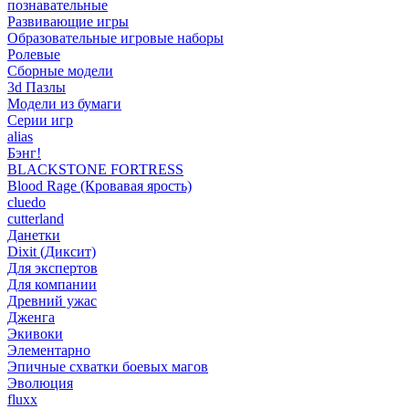
познавательные
Развивающие игры
Образовательные игровые наборы
Ролевые
Сборные модели
3d Пазлы
Модели из бумаги
Серии игр
alias
Бэнг!
BLACKSTONE FORTRESS
Blood Rage (Кровавая ярость)
cluedo
cutterland
Данетки
Dixit (Диксит)
Для экспертов
Для компании
Древний ужас
Дженга
Экивоки
Элементарно
Эпичные схватки боевых магов
Эволюция
fluxx