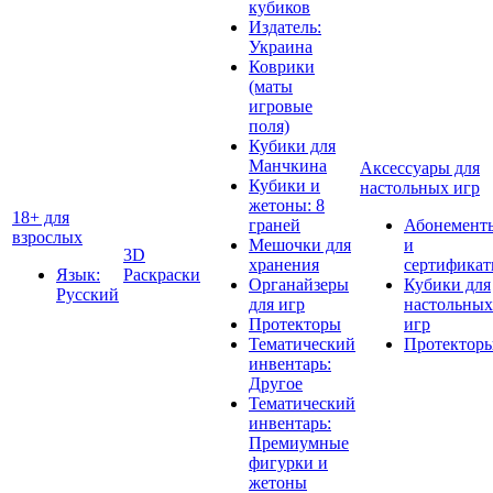
кубиков
Издатель:
Украина
Коврики
(маты
игровые
поля)
Кубики для
Манчкина
Аксессуары для
Кубики и
настольных игр
жетоны: 8
18+ для
граней
Абонемент
взрослых
Мешочки для
и
3D
хранения
сертифика
Язык:
Раскраски
Органайзеры
Кубики для
Русский
для игр
настольных
Протекторы
игр
Тематический
Протектор
инвентарь:
Другое
Тематический
инвентарь:
Премиумные
фигурки и
жетоны