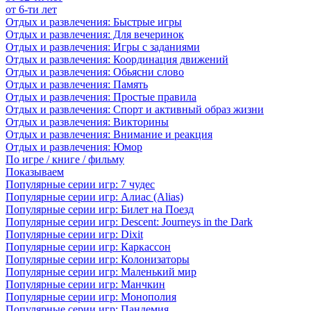
от 6-ти лет
Отдых и развлечения: Быстрые игры
Отдых и развлечения: Для вечеринок
Отдых и развлечения: Игры с заданиями
Отдых и развлечения: Координация движений
Отдых и развлечения: Обьясни слово
Отдых и развлечения: Память
Отдых и развлечения: Простые правила
Отдых и развлечения: Спорт и активный образ жизни
Отдых и развлечения: Викторины
Отдых и развлечения: Внимание и реакция
Отдых и развлечения: Юмор
По игре / книге / фильму
Показываем
Популярные серии игр: 7 чудес
Популярные серии игр: Алиас (Alias)
Популярные серии игр: Билет на Поезд
Популярные серии игр: Descent: Journeys in the Dark
Популярные серии игр: Dixit
Популярные серии игр: Каркассон
Популярные серии игр: Колонизаторы
Популярные серии игр: Маленький мир
Популярные серии игр: Манчкин
Популярные серии игр: Монополия
Популярные серии игр: Пандемия