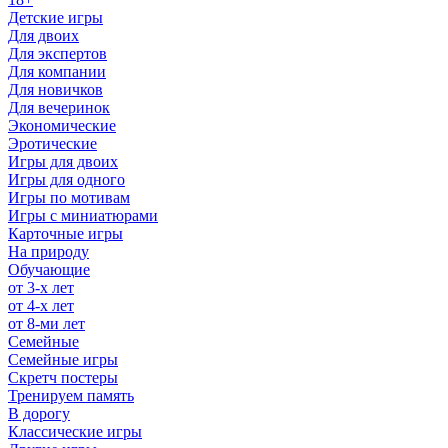
Детские игры
Для двоих
Для экспертов
Для компании
Для новичков
Для вечеринок
Экономические
Эротические
Игры для двоих
Игры для одного
Игры по мотивам
Игры с миниатюрами
Карточные игры
На природу
Обучающие
от 3-х лет
от 4-х лет
от 8-ми лет
Семейные
Семейные игры
Скретч постеры
Тренируем память
В дорогу
Классические игры