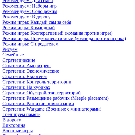
Рекомендуем: Для семьи
Рекомендуем: Наборы игр
Рекомендуем: Соло режим
Рекомендуем: В дорогу
Режим игры: Каждый сам за себя
Режим игры: Командный
Режим игры: Кооперативный (команда против игры)
Режим игры: Полукооперативный (команда против игрока)
Режим игры: С предателем
Рисуем
Семейные
Стратегические
Стратегии: Америтреш
Стратегии: Экономические
Стратегии: Еврогейм
Стратегии: Контроль территории
Стратегии: На кубиках
Стратегии: Обустройство территорий
Стратегии: Размещение рабочих (Meeple placement)
Стратегии: Развитие цивилизации
Стратегии: Wargame (Военные с миниатюрами)
Тренируем память
В дорогу
Викторина
Военные игры