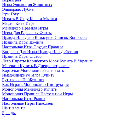
Игры Эволюция Животных
Эльдорадо Лубны
Ігри Гогу
Играть В Игру Кошки Мышки
Мафия Киев Игра
Менеджер Правила Игры
Игры Для Взрослых Фанты
Правда Или Дело Камасутра Список Вопросов
Правила Игры Дженга
Настольная Игра Эрудит Правила
Вопросы Для Игры Правда Или Действия
Правила Игры Cluedo
Лего Пираты Карибского Моря Купить В Украине
Манчкин Купить В Днепропетровске
Карточки Монополия Распечатать
Имаджинариум Игра Купить
Бутылочка На Желания
Как Играть Монополию Инструкция
Монополия Менеджер Купить
Монополия Правила Настольной Игры
Настольная Игра Рынок
Настольные Игры Николаев
Щит Агенты
Бренды