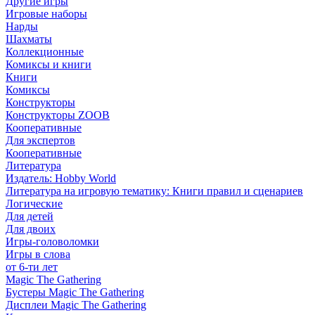
Другие игры
Игровые наборы
Нарды
Шахматы
Коллекционные
Комиксы и книги
Книги
Комиксы
Конструкторы
Конструкторы ZOOB
Кооперативные
Для экспертов
Кооперативные
Литература
Издатель: Hobby World
Литература на игровую тематику: Книги правил и сценариев
Логические
Для детей
Для двоих
Игры-головоломки
Игры в слова
от 6-ти лет
Magic The Gathering
Бустеры Magic The Gathering
Дисплеи Magic The Gathering