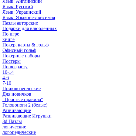
Язык: Английский
Язык: Русский
Язык: Украинский
Язык: Языконезависимая
Пазлы авторские
Подарки для влюбленных
По игре
книге
Покер, карты & гольф
Офисный гольф
Покерные наборы
Постеры
По возрасту
10-14
4-6
7-10
Приключенческие
Для новичков
"Простые правила"
Головоноги 2 (белые)
Развивающие
Развивающие Игрушки
3d Пазлы
логические
логопедические