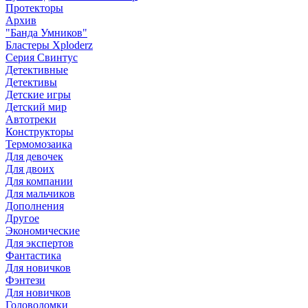
Протекторы
Архив
"Банда Умников"
Бластеры Xploderz
Cерия Свинтус
Детективные
Детективы
Детские игры
Детский мир
Автотреки
Конструкторы
Термомозаика
Для девочек
Для двоих
Для компании
Для мальчиков
Дополнения
Другое
Экономические
Для экспертов
Фантастика
Для новичков
Фэнтези
Для новичков
Головоломки