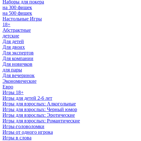
Наборы для покера
на 300 фишек
на 500 фишек
Настольные Игры
18+
Абстрактные
детские
Для детей
Для двоих
Для экспертов
Для компании
Для новичков
для пары
Для вечеринок
Экономические
Евро
Игры 18+
Игры для детей 2-6 лет
Игры для взрослых: Алкогольные
Игры для взрослых: Черный юмор
Игры для взрослых: Эротические
Игры для взрослых: Романтические
Игры-головоломки
Игры от одного игрока
Игры в слова