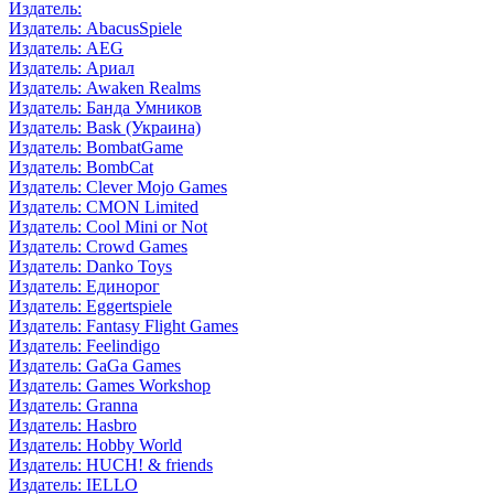
Издатель:
Издатель: AbacusSpiele
Издатель: AEG
Издатель: Ариал
Издатель: Awaken Realms
Издатель: Банда Умников
Издатель: Bask (Украина)
Издатель: BombatGame
Издатель: BombCat
Издатель: Clever Mojo Games
Издатель: CMON Limited
Издатель: Cool Mini or Not
Издатель: Crowd Games
Издатель: Danko Toys
Издатель: Единорог
Издатель: Eggertspiele
Издатель: Fantasy Flight Games
Издатель: Feelindigo
Издатель: GaGa Games
Издатель: Games Workshop
Издатель: Granna
Издатель: Hasbro
Издатель: Hobby World
Издатель: HUCH! & friends
Издатель: IELLO