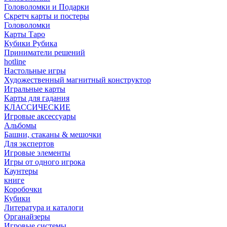
Головоломки и Подарки
Cкретч карты и постеры
Головоломки
Карты Таро
Кубики Рубика
Приниматели решений
hotline
Настольные игры
Художественный магнитный конструктор
Игральные карты
Карты для гадания
КЛАССИЧЕСКИЕ
Игровые аксессуары
Альбомы
Башни, стаканы & мешочки
Для экспертов
Игровые элементы
Игры от одного игрока
Каунтеры
книге
Коробочки
Кубики
Литература и каталоги
Органайзеры
Игровые системы