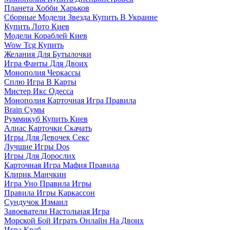
Планета Хобби Харьков
Сборные Модели Звезда Купить В Украине
Купить Лото Киев
Модели Кораблей Киев
Wow Tcg Купить
Желания Для Бутылочки
Игра Фанты Для Двоих
Монополия Черкассы
Сплю Игра В Карты
Мистер Икс Одесса
Монополия Карточная Игра Правила
Brain Сумы
Руммикуб Купить Киев
Алиас Карточки Скачать
Игры Для Девочек Секс
Лучшие Игры Dos
Игры Для Дорослих
Карточная Игра Мафия Правила
Клирик Манчкин
Игра Уно Правила Игры
Правила Игры Каркассон
Сундучок Измаил
Завоеватели Настольная Игра
Морской Бой Играть Онлайн На Двоих
Игра Краб