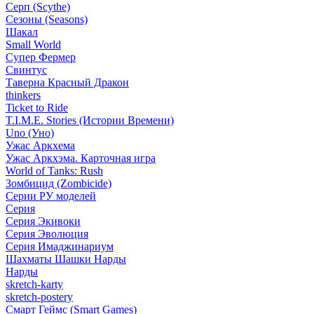
Серп (Scythe)
Сезоны (Seasons)
Шакал
Small World
Супер Фермер
Свинтус
Таверна Красный Дракон
thinkers
Ticket to Ride
T.I.M.E. Stories (Истории Времени)
Uno (Уно)
Ужас Аркхема
Ужас Аркхэма. Карточная игра
World of Tanks: Rush
Зомбицид (Zombicide)
Серии РУ моделей
Серия
Серия Экивоки
Серия Эволюция
Серия Имаджинариум
Шахматы Шашки Нарды
Нарды
skretch-karty
skretch-postery
Смарт Геймс (Smart Games)