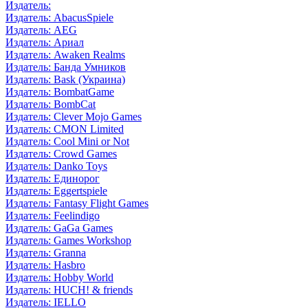
Издатель:
Издатель: AbacusSpiele
Издатель: AEG
Издатель: Ариал
Издатель: Awaken Realms
Издатель: Банда Умников
Издатель: Bask (Украина)
Издатель: BombatGame
Издатель: BombCat
Издатель: Clever Mojo Games
Издатель: CMON Limited
Издатель: Cool Mini or Not
Издатель: Crowd Games
Издатель: Danko Toys
Издатель: Единорог
Издатель: Eggertspiele
Издатель: Fantasy Flight Games
Издатель: Feelindigo
Издатель: GaGa Games
Издатель: Games Workshop
Издатель: Granna
Издатель: Hasbro
Издатель: Hobby World
Издатель: HUCH! & friends
Издатель: IELLO