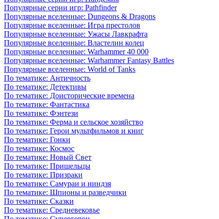
Популярные серии игр: Pathfinder
Популярные вселенные: Dungeons & Dragons
Популярные вселенные: Игра престолов
Популярные вселенные: Ужасы Лавкрафта
Популярные вселенные: Властелин колец
Популярные вселенные: Warhammer 40 000
Популярные вселенные: Warhammer Fantasy Battles
Популярные вселенные: World of Tanks
По тематике: Античность
По тематике: Детективы
По тематике: Доисторические времена
По тематике: Фантастика
По тематике: Фэнтези
По тематике: Ферма и сельское хозяйство
По тематике: Герои мультфильмов и книг
По тематике: Гонки
По тематике: Космос
По тематике: Новый Свет
По тематике: Пришельцы
По тематике: Призраки
По тематике: Самураи и ниндзя
По тематике: Шпионы и разведчики
По тематике: Сказки
По тематике: Средневековье
По тематике: Супергерои