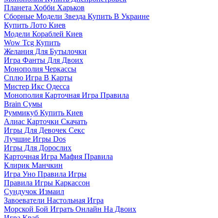
Планета Хобби Харьков
Сборные Модели Звезда Купить В Украине
Купить Лото Киев
Модели Кораблей Киев
Wow Tcg Купить
Желания Для Бутылочки
Игра Фанты Для Двоих
Монополия Черкассы
Сплю Игра В Карты
Мистер Икс Одесса
Монополия Карточная Игра Правила
Brain Сумы
Руммикуб Купить Киев
Алиас Карточки Скачать
Игры Для Девочек Секс
Лучшие Игры Dos
Игры Для Дорослих
Карточная Игра Мафия Правила
Клирик Манчкин
Игра Уно Правила Игры
Правила Игры Каркассон
Сундучок Измаил
Завоеватели Настольная Игра
Морской Бой Играть Онлайн На Двоих
Игра Краб