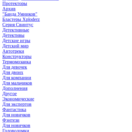
Протекторы
Архив
"Банда Умников"
Бластеры Xploderz
Cерия Свинтус
Детективные
Детективы
Детские игры
Детский мир
Автотреки
Конструкторы
Термомозаика
Для девочек
Для двоих
Для компании
Для мальчиков
Дополнения
Другое
Экономические
Для экспертов
Фантастика
Для новичков
Фэнтези
Для новичков
Головоломки