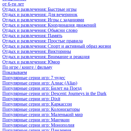
от 6-ти лет
Отдых и развлечения: Быстрые игры
Отдых и развлечения: Для вечеринок
Отдых и развлечения: Игры с заданиями
Отдых и развлечения: Координация движений
Отдых и развлечения: Обьясни слово
Отдых и развлечения: Память
Отдых и развлечения: Простые правила
Отдых и развлечения: Спорт и активный образ жизни
Отдых и развлечения: Викторины
Отдых и развлечения: Внимание и реакция
Отдых и развлечения: Юмор
По игре / книге / фильму
Показываем
Популярные серии игр: 7 чудес
Популярные серии игр: Алиас (Alias)
Популярные серии игр: Билет на Поезд
Популярные серии игр: Descent: Journeys in the Dark
Популярные серии игр: Dixit
Популярные серии игр: Каркассон
Популярные серии игр: Колонизаторы
Популярные серии игр: Маленький мир
Популярные серии игр: Манчкин
Популярные серии игр: Монополия
Популярные серии игр: Пандемия