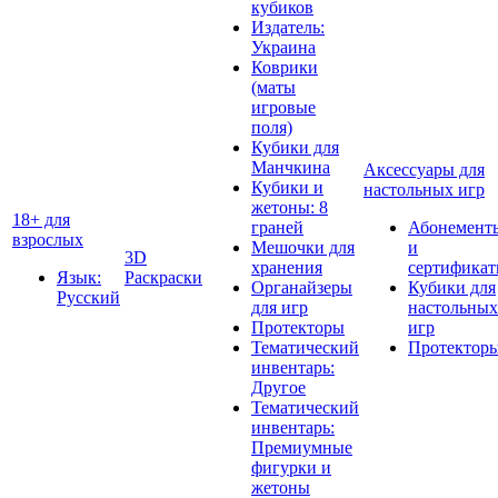
кубиков
Издатель:
Украина
Коврики
(маты
игровые
поля)
Кубики для
Манчкина
Аксессуары для
Кубики и
настольных игр
жетоны: 8
18+ для
граней
Абонемент
взрослых
Мешочки для
и
3D
хранения
сертифика
Язык:
Раскраски
Органайзеры
Кубики для
Русский
для игр
настольных
Протекторы
игр
Тематический
Протектор
инвентарь:
Другое
Тематический
инвентарь:
Премиумные
фигурки и
жетоны