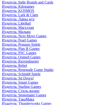
Издатель: Indie Boards and Cards
Издатель: Kilogames
Издатель: KOSMOS
Издатель: Lark & Clam
Издатель: Лавка игр
Издатель: Libellud
Издатель: Магеллан
Издатель: Мальви
Издатель: Next Move Games
Издатель: Pearl Games
Издатель: Pegasus Spiele
Издатель: Plan B Games
Издатель: PSC Games
Издатель: Quined Games
Издатель: Ravensburger
Издатель: Rebel
Издатель: Renegade Game Studio
Издатель: Schmidt Spiele
Издатель: Sit Down!
Издатель: Smart Games
Издатель: Starling Games
Издатель: Стиль жизни
Издатель: Stonemaier Games
Издатель: ТакаМака
Издатель: Thunderworks Games