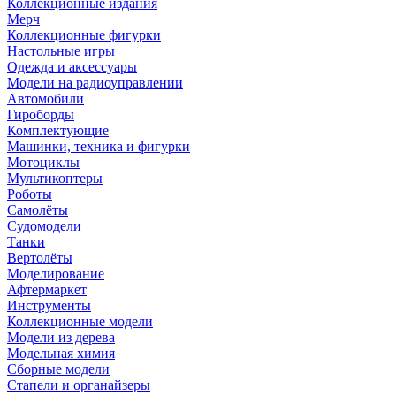
Коллекционные издания
Мерч
Коллекционные фигурки
Настольные игры
Одежда и аксессуары
Модели на радиоуправлении
Автомобили
Гироборды
Комплектующие
Машинки, техника и фигурки
Мотоциклы
Мультикоптеры
Роботы
Самолёты
Судомодели
Танки
Вертолёты
Моделирование
Афтермаркет
Инструменты
Коллекционные модели
Модели из дерева
Модельная химия
Сборные модели
Стапели и органайзеры