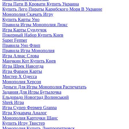
Игра Пати В Кровати Купить Украина
Купить Лего Пираты Карибского Моря В Украине
Монополия Скачать Игру
Купить Карты Уно
Правила Игры Монополия Люкс
Игра Карты Сундучок
Покерный Набор Купить Киев
Super Fermer
Правила Уно Флип
Правила Игра Монополия
Игра Алиас Слова
Манчкин Кот Купить Киев
Игра Шрек Навсегда
Игра Фараон Карты
Мистер Х Одесса
Монополия Херсон
Деньги Для Игры Монополия Распечатать
Задания Для Игры Бутылочка
Ельдорадо Новоград Волинський
Shrek Игра
Игра Супер Фермер Granna
Игра Кукарача Аналог
Монополия Карточки Шанс
Купить Игру Твистер
Монополия Купить Днепропетровск