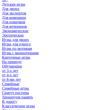
Детские игры
Для двоих
Для экспертов
Для компании
Для новичков
Для вечеринок
Экономические
Эротические
Игры для двоих
Игры для одного
Игры по мотивам
Игры с миниатюрами
Карточные игры
На природу
Обучающие
от 3-х лет
от 4-х лет
от 8-ми лет
Семейные
Семейные игры
Скретч постеры
Тренируем память
В дорогу
Классические игры