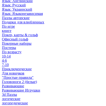
Язык: Английский
Язык: Русский
Язык: Украинский
Язык: Языконезависимая
Пазлы авторские
Подарки для влюбленных
По игре
книге
Покер, карты & гольф
Офисный гольф
Покерные наборы
Постеры
По возрасту
10-14
4-6
7-10
Приключенческие
Для новичков
"Простые правила"
Головоноги 2 (белые)
Развивающие
Развивающие Игрушки
3d Пазлы
логические
логопедические