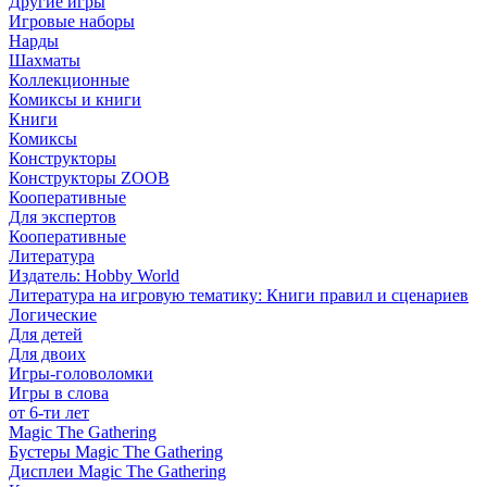
Другие игры
Игровые наборы
Нарды
Шахматы
Коллекционные
Комиксы и книги
Книги
Комиксы
Конструкторы
Конструкторы ZOOB
Кооперативные
Для экспертов
Кооперативные
Литература
Издатель: Hobby World
Литература на игровую тематику: Книги правил и сценариев
Логические
Для детей
Для двоих
Игры-головоломки
Игры в слова
от 6-ти лет
Magic The Gathering
Бустеры Magic The Gathering
Дисплеи Magic The Gathering