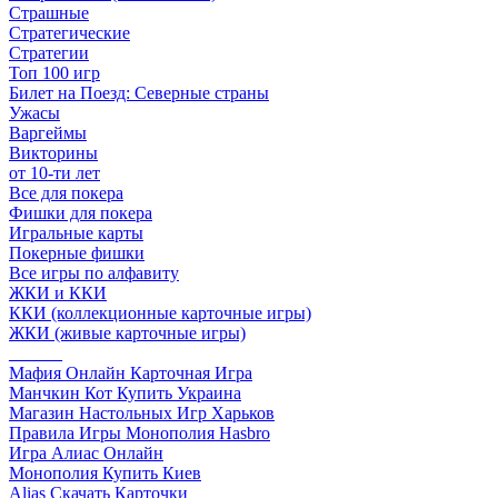
Страшные
Стратегические
Стратегии
Топ 100 игр
Билет на Поезд: Северные страны
Ужасы
Варгеймы
Викторины
от 10-ти лет
Все для покера
Фишки для покера
Игральные карты
Покерные фишки
Все игры по алфавиту
ЖКИ и ККИ
ККИ (коллекционные карточные игры)
ЖКИ (живые карточные игры)
______
Мафия Онлайн Карточная Игра
Манчкин Кот Купить Украина
Магазин Настольных Игр Харьков
Правила Игры Монополия Hasbro
Игра Алиас Онлайн
Монополия Купить Киев
Alias Скачать Карточки