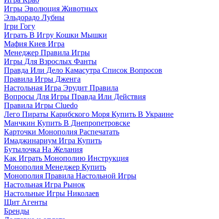
Игры Эволюция Животных
Эльдорадо Лубны
Ігри Гогу
Играть В Игру Кошки Мышки
Мафия Киев Игра
Менеджер Правила Игры
Игры Для Взрослых Фанты
Правда Или Дело Камасутра Список Вопросов
Правила Игры Дженга
Настольная Игра Эрудит Правила
Вопросы Для Игры Правда Или Действия
Правила Игры Cluedo
Лего Пираты Карибского Моря Купить В Украине
Манчкин Купить В Днепропетровске
Карточки Монополия Распечатать
Имаджинариум Игра Купить
Бутылочка На Желания
Как Играть Монополию Инструкция
Монополия Менеджер Купить
Монополия Правила Настольной Игры
Настольная Игра Рынок
Настольные Игры Николаев
Щит Агенты
Бренды