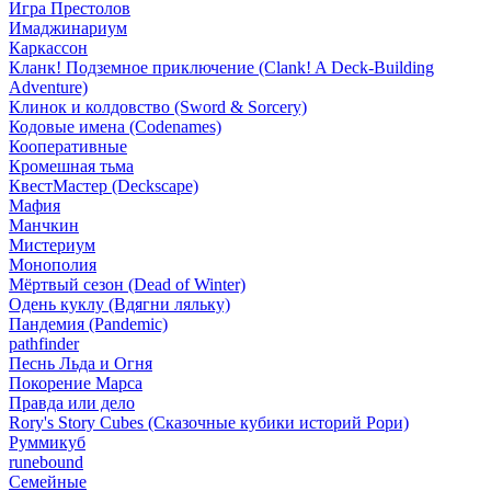
Игра Престолов
Имаджинариум
Каркассон
Кланк! Подземное приключение (Clank! A Deck-Building
Adventure)
Клинок и колдовство (Sword & Sorcery)
Кодовые имена (Codenames)
Кооперативные
Кромешная тьма
КвестМастер (Deckscape)
Мафия
Манчкин
Мистериум
Монополия
Мёртвый сезон (Dead of Winter)
Одень куклу (Вдягни ляльку)
Пандемия (Pandemic)
pathfinder
Песнь Льда и Огня
Покорение Марса
Правда или дело
Rory's Story Cubes (Сказочные кубики историй Рори)
Руммикуб
runebound
Семейные