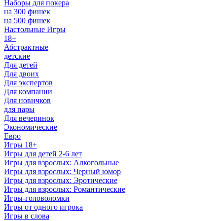
Наборы для покера
на 300 фишек
на 500 фишек
Настольные Игры
18+
Абстрактные
детские
Для детей
Для двоих
Для экспертов
Для компании
Для новичков
для пары
Для вечеринок
Экономические
Евро
Игры 18+
Игры для детей 2-6 лет
Игры для взрослых: Алкогольные
Игры для взрослых: Черный юмор
Игры для взрослых: Эротические
Игры для взрослых: Романтические
Игры-головоломки
Игры от одного игрока
Игры в слова