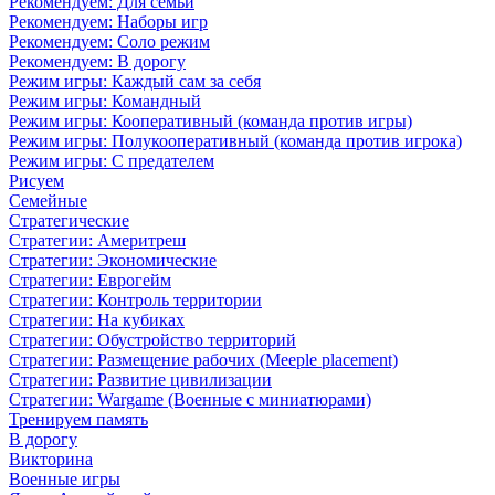
Рекомендуем: Для семьи
Рекомендуем: Наборы игр
Рекомендуем: Соло режим
Рекомендуем: В дорогу
Режим игры: Каждый сам за себя
Режим игры: Командный
Режим игры: Кооперативный (команда против игры)
Режим игры: Полукооперативный (команда против игрока)
Режим игры: С предателем
Рисуем
Семейные
Стратегические
Стратегии: Америтреш
Стратегии: Экономические
Стратегии: Еврогейм
Стратегии: Контроль территории
Стратегии: На кубиках
Стратегии: Обустройство территорий
Стратегии: Размещение рабочих (Meeple placement)
Стратегии: Развитие цивилизации
Стратегии: Wargame (Военные с миниатюрами)
Тренируем память
В дорогу
Викторина
Военные игры