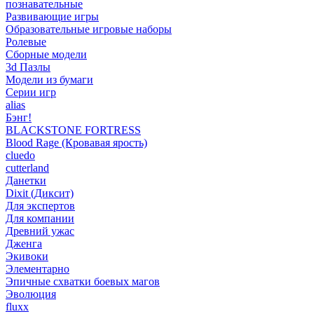
познавательные
Развивающие игры
Образовательные игровые наборы
Ролевые
Сборные модели
3d Пазлы
Модели из бумаги
Серии игр
alias
Бэнг!
BLACKSTONE FORTRESS
Blood Rage (Кровавая ярость)
cluedo
cutterland
Данетки
Dixit (Диксит)
Для экспертов
Для компании
Древний ужас
Дженга
Экивоки
Элементарно
Эпичные схватки боевых магов
Эволюция
fluxx