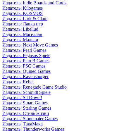
Издатель: Indie Boards and Cards
Издатель: Kilogames
Издатель: KOSMOS
Издатель: Lark & Clam
Издатель: Лавка игр
Издатель: Libellud
Издатель: Магеллан
Издатель: Мальви
Издатель: Next Move Games
Издатель: Pearl Games
Издатель: Pegasus Spiele
Издатель: Plan B Games
Издатель: PSC Games
Издатель: Quined Games
Издатель: Ravensburger
Издатель: Rebel
Издатель: Renegade Game Studio
Издатель: Schmidt Spiele
Издатель: Sit Down!
Издатель: Smart Games
Издатель: Starling Games
Издатель: Стиль жизни
Издатель: Stonemaier Games
Издатель: ТакаМака
Издатель: Thunderworks Games