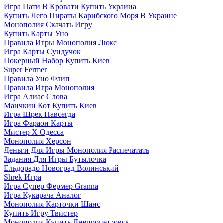
Игра Пати В Кровати Купить Украина
Купить Лего Пираты Карибского Моря В Украине
Монополия Скачать Игру
Купить Карты Уно
Правила Игры Монополия Люкс
Игра Карты Сундучок
Покерный Набор Купить Киев
Super Fermer
Правила Уно Флип
Правила Игра Монополия
Игра Алиас Слова
Манчкин Кот Купить Киев
Игра Шрек Навсегда
Игра Фараон Карты
Мистер Х Одесса
Монополия Херсон
Деньги Для Игры Монополия Распечатать
Задания Для Игры Бутылочка
Ельдорадо Новоград Волинський
Shrek Игра
Игра Супер Фермер Granna
Игра Кукарача Аналог
Монополия Карточки Шанс
Купить Игру Твистер
Монополия Купить Днепропетровск