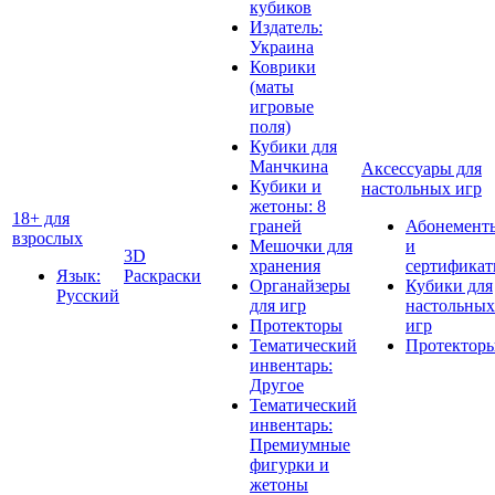
кубиков
Издатель:
Украина
Коврики
(маты
игровые
поля)
Кубики для
Манчкина
Аксессуары для
Кубики и
настольных игр
жетоны: 8
18+ для
граней
Абонемент
взрослых
Мешочки для
и
3D
хранения
сертифика
Язык:
Раскраски
Органайзеры
Кубики для
Русский
для игр
настольных
Протекторы
игр
Тематический
Протектор
инвентарь:
Другое
Тематический
инвентарь:
Премиумные
фигурки и
жетоны