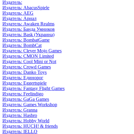
Издатель:
Издатель: AbacusSpiele
Издатель: AEG
Издатель: Ариал
Издатель: Awaken Realms
Издатель: Банда Умников
Издатель: Bask (Украина)
Издатель: BombatGame
Издатель: BombCat
Издатель: Clever Mojo Games
Издатель: CMON Limited
Издатель: Cool Mini or Not
Издатель: Crowd Games
Издатель: Danko Toys
Издатель: Единорог
Издатель: Eggertspiele
Издатель: Fantasy Flight Games
Издатель: Feelindigo
Издатель: GaGa Games
Издатель: Games Workshop
Издатель: Granna
Издатель: Hasbro
Издатель: Hobby World
Издатель: HUCH! & friends
Издатель: IELLO