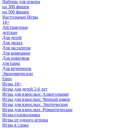
Наборы для покера
на 300 фишек
на 500 фишек
Настольные Игры
18+
Абстрактные
детские
Для детей
Для двоих
Для экспертов
Для компании
Для новичков
для пары
Для вечеринок
Экономические
Евро
Игры 18+
Игры для детей 2-6 лет
Игры для взрослых: Алкогольные
Игры для взрослых: Черный юмор
Игры для взрослых: Эротические
Игры для взрослых: Романтические
Игры-головоломки
Игры от одного игрока
Игры в слова