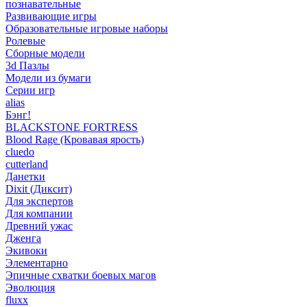
познавательные
Развивающие игры
Образовательные игровые наборы
Ролевые
Сборные модели
3d Пазлы
Модели из бумаги
Серии игр
alias
Бэнг!
BLACKSTONE FORTRESS
Blood Rage (Кровавая ярость)
cluedo
cutterland
Данетки
Dixit (Диксит)
Для экспертов
Для компании
Древний ужас
Дженга
Экивоки
Элементарно
Эпичные схватки боевых магов
Эволюция
fluxx