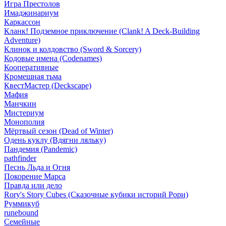
Игра Престолов
Имаджинариум
Каркассон
Кланк! Подземное приключение (Clank! A Deck-Building
Adventure)
Клинок и колдовство (Sword & Sorcery)
Кодовые имена (Codenames)
Кооперативные
Кромешная тьма
КвестМастер (Deckscape)
Мафия
Манчкин
Мистериум
Монополия
Мёртвый сезон (Dead of Winter)
Одень куклу (Вдягни ляльку)
Пандемия (Pandemic)
pathfinder
Песнь Льда и Огня
Покорение Марса
Правда или дело
Rory's Story Cubes (Сказочные кубики историй Рори)
Руммикуб
runebound
Семейные