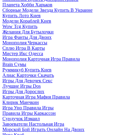
Планета Хобби Харьков
Сборные Модели Звезда Купить В Украине
Купить Лото Киев
Модели Кораблей Киев
Wow Tcg Купить
Желания Для Бутылочки
Игра Фанты Для Двоих
Монополия Черкассы
Сплю Игра В Карты
Мистер Икс Одесса
Монополия Карточная Игра Правила
Brain Сумы
Руммикуб Купить Киев
Алиас Карточки Скачать
Игры Для Девочек Секс
Лучшие Игры Dos
Игры Для Дорослих
Карточная Игра Мафия Правила
Клирик Манчкин
Игра Уно Правила Игры
Правила Игры Каркассон
Сундучок Измаил
Завоеватели Настольная Игра
Морской Бой Играть Онлайн На Двоих
Игра Краб