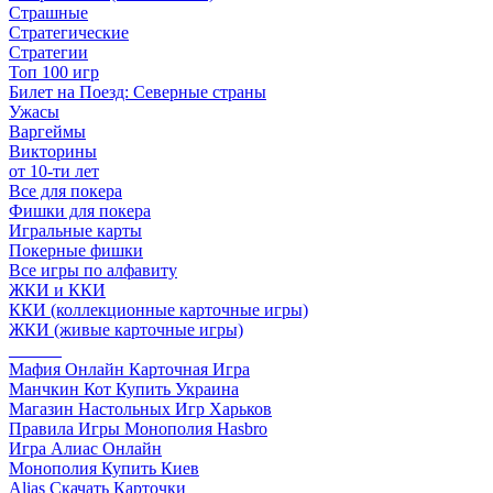
Страшные
Стратегические
Стратегии
Топ 100 игр
Билет на Поезд: Северные страны
Ужасы
Варгеймы
Викторины
от 10-ти лет
Все для покера
Фишки для покера
Игральные карты
Покерные фишки
Все игры по алфавиту
ЖКИ и ККИ
ККИ (коллекционные карточные игры)
ЖКИ (живые карточные игры)
______
Мафия Онлайн Карточная Игра
Манчкин Кот Купить Украина
Магазин Настольных Игр Харьков
Правила Игры Монополия Hasbro
Игра Алиас Онлайн
Монополия Купить Киев
Alias Скачать Карточки