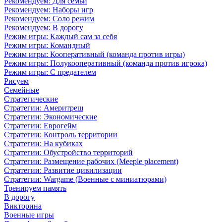
Рекомендуем: Для семьи
Рекомендуем: Наборы игр
Рекомендуем: Соло режим
Рекомендуем: В дорогу
Режим игры: Каждый сам за себя
Режим игры: Командный
Режим игры: Кооперативный (команда против игры)
Режим игры: Полукооперативный (команда против игрока)
Режим игры: С предателем
Рисуем
Семейные
Стратегические
Стратегии: Америтреш
Стратегии: Экономические
Стратегии: Еврогейм
Стратегии: Контроль территории
Стратегии: На кубиках
Стратегии: Обустройство территорий
Стратегии: Размещение рабочих (Meeple placement)
Стратегии: Развитие цивилизации
Стратегии: Wargame (Военные с миниатюрами)
Тренируем память
В дорогу
Викторина
Военные игры