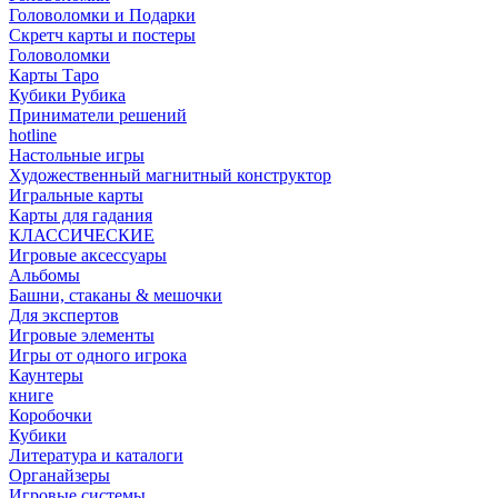
Головоломки и Подарки
Cкретч карты и постеры
Головоломки
Карты Таро
Кубики Рубика
Приниматели решений
hotline
Настольные игры
Художественный магнитный конструктор
Игральные карты
Карты для гадания
КЛАССИЧЕСКИЕ
Игровые аксессуары
Альбомы
Башни, стаканы & мешочки
Для экспертов
Игровые элементы
Игры от одного игрока
Каунтеры
книге
Коробочки
Кубики
Литература и каталоги
Органайзеры
Игровые системы