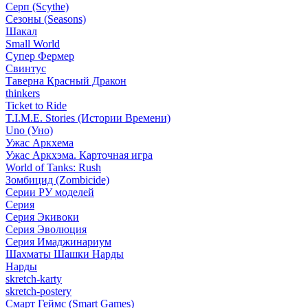
Серп (Scythe)
Сезоны (Seasons)
Шакал
Small World
Супер Фермер
Свинтус
Таверна Красный Дракон
thinkers
Ticket to Ride
T.I.M.E. Stories (Истории Времени)
Uno (Уно)
Ужас Аркхема
Ужас Аркхэма. Карточная игра
World of Tanks: Rush
Зомбицид (Zombicide)
Серии РУ моделей
Серия
Серия Экивоки
Серия Эволюция
Серия Имаджинариум
Шахматы Шашки Нарды
Нарды
skretch-karty
skretch-postery
Смарт Геймс (Smart Games)