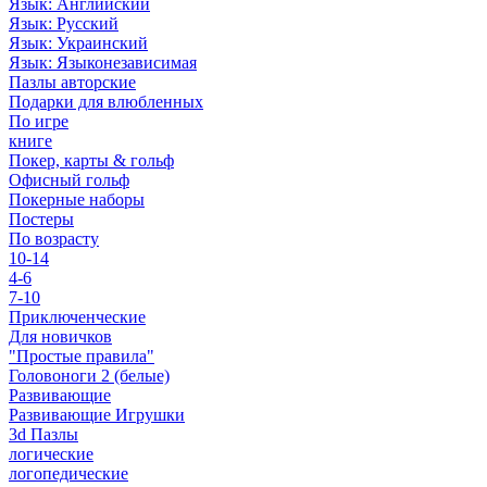
Язык: Английский
Язык: Русский
Язык: Украинский
Язык: Языконезависимая
Пазлы авторские
Подарки для влюбленных
По игре
книге
Покер, карты & гольф
Офисный гольф
Покерные наборы
Постеры
По возрасту
10-14
4-6
7-10
Приключенческие
Для новичков
"Простые правила"
Головоноги 2 (белые)
Развивающие
Развивающие Игрушки
3d Пазлы
логические
логопедические