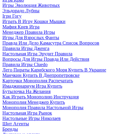
Игры Эволюция Животных
Эльдорадо Лубны
Ігри Гогу
Играть В Игру Кошки Мышки
Мафия Киев Игра
Менеджер Правила Игры
Игры Для Взрослых Фанты
Правда Или Дело Камасутра Список Вопросов
Правила Игры Дженга
Настольная Игра Эрудит Правила
Вопросы Для Игры Правда Или Действия
Правила Игры Cluedo
Лего Пираты Карибского Моря Купить В Украине
Манчкин Купить В Днепропетровске
Карточки Монополия Распечатать
Имаджинариум Игра Купить
Бутылочка На Желания
Как Играть Монополию Инструкция
Монополия Менеджер Купить
Монополия Правила Настольной Игры
Настольная Игра Рынок
Настольные Игры Николаев
Щит Агенты
Бренды