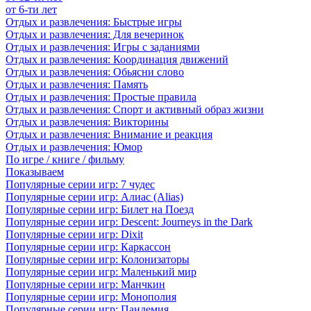
от 6-ти лет
Отдых и развлечения: Быстрые игры
Отдых и развлечения: Для вечеринок
Отдых и развлечения: Игры с заданиями
Отдых и развлечения: Координация движений
Отдых и развлечения: Обьясни слово
Отдых и развлечения: Память
Отдых и развлечения: Простые правила
Отдых и развлечения: Спорт и активный образ жизни
Отдых и развлечения: Викторины
Отдых и развлечения: Внимание и реакция
Отдых и развлечения: Юмор
По игре / книге / фильму
Показываем
Популярные серии игр: 7 чудес
Популярные серии игр: Алиас (Alias)
Популярные серии игр: Билет на Поезд
Популярные серии игр: Descent: Journeys in the Dark
Популярные серии игр: Dixit
Популярные серии игр: Каркассон
Популярные серии игр: Колонизаторы
Популярные серии игр: Маленький мир
Популярные серии игр: Манчкин
Популярные серии игр: Монополия
Популярные серии игр: Пандемия