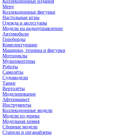
Коллекционные издания
Мерч
Коллекционные фигурки
Настольные игры
Одежда и аксессуары
Модели на радиоуправлении
Автомобили
Гироборды
Комплектующие
Машинки, техника и фигурки
Мотоциклы
Мультикоптеры
Роботы
Самолёты
Судомодели
Танки
Вертолёты
Моделирование
Афтермаркет
Инструменты
Коллекционные модели
Модели из дерева
Модельная химия
Сборные модели
Стапели и органайзеры