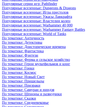
Популярные серии игр: Pathfinder
Популярные вселенные: Dungeons & Dragons
Популярные вселенные: Игра престолов
Популярные вселенные: Ужасы Лавкрафта
Популярные вселенные: Властелин колец
Популярные вселенные: Warhammer 40 000
Популярные вселенные: Warhammer Fantasy Battles
Популярные вселенные: World of Tanks
По тематике: Античность
По тематике: Детективы
По тематике: Доисторические времена
По тематике: Фантастика
По тематике: Фэнтези
По тематике: Ферма и сельское хозяйство
По тематике: Герои мультфильмов и книг
По тематике: Гонки
По тематике: Космос
По тематике: Новый Свет
По тематике: Пришельцы
По тематике: Призраки
По тематике: Самураи и ниндзя
По тематике: Шпионы и разведчики
По тематике: Сказки
По тематике: Средневековье
По тематике: Супергерои