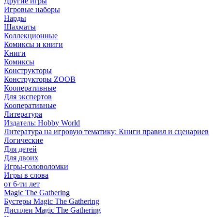
Другие игры
Игровые наборы
Нарды
Шахматы
Коллекционные
Комиксы и книги
Книги
Комиксы
Конструкторы
Конструкторы ZOOB
Кооперативные
Для экспертов
Кооперативные
Литература
Издатель: Hobby World
Литература на игровую тематику: Книги правил и сценариев
Логические
Для детей
Для двоих
Игры-головоломки
Игры в слова
от 6-ти лет
Magic The Gathering
Бустеры Magic The Gathering
Дисплеи Magic The Gathering