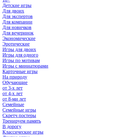
Детские игры
Для двоих
Для экспертов
Для компании
Для новичков
Для вечеринок
Экономические
Эротические
Игры для двоих
Игры для одного
Игры по мотивам
Игры с миниатюрами
Карточные игры
На природу
Обучающие
от 3-х лет
от 4-х лет
от 8-ми лет
Семейные
Семейные игры
Скретч постеры
Тренируем память
В дорогу
Классические игры