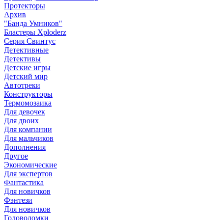
Протекторы
Архив
"Банда Умников"
Бластеры Xploderz
Cерия Свинтус
Детективные
Детективы
Детские игры
Детский мир
Автотреки
Конструкторы
Термомозаика
Для девочек
Для двоих
Для компании
Для мальчиков
Дополнения
Другое
Экономические
Для экспертов
Фантастика
Для новичков
Фэнтези
Для новичков
Головоломки