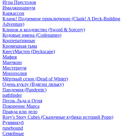
Игра Престолов
Имаджинариум
Каркассон
Кланк! Подземное приключение (Clank! A Deck-Building
Adventure)
Клинок и колдовство (Sword & Sorcery)
Кодовые имена (Codenames)
Кооперативные
Кромешная тьма
КвестМастер (Deckscape)
Мафия
Манчкин
Мистериум
Монополия
Мёртвый сезон (Dead of Winter)
Одень куклу (Вдягни ляльку)
Пандемия (Pandemic)
pathfinder
Песнь Льда и Огня
Покорение Марса
Правда или дело
Rory's Story Cubes (Сказочные кубики историй Рори)
Руммикуб
runebound
Семейные