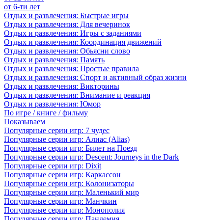
от 6-ти лет
Отдых и развлечения: Быстрые игры
Отдых и развлечения: Для вечеринок
Отдых и развлечения: Игры с заданиями
Отдых и развлечения: Координация движений
Отдых и развлечения: Обьясни слово
Отдых и развлечения: Память
Отдых и развлечения: Простые правила
Отдых и развлечения: Спорт и активный образ жизни
Отдых и развлечения: Викторины
Отдых и развлечения: Внимание и реакция
Отдых и развлечения: Юмор
По игре / книге / фильму
Показываем
Популярные серии игр: 7 чудес
Популярные серии игр: Алиас (Alias)
Популярные серии игр: Билет на Поезд
Популярные серии игр: Descent: Journeys in the Dark
Популярные серии игр: Dixit
Популярные серии игр: Каркассон
Популярные серии игр: Колонизаторы
Популярные серии игр: Маленький мир
Популярные серии игр: Манчкин
Популярные серии игр: Монополия
Популярные серии игр: Пандемия