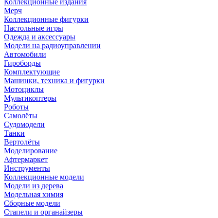
Коллекционные издания
Мерч
Коллекционные фигурки
Настольные игры
Одежда и аксессуары
Модели на радиоуправлении
Автомобили
Гироборды
Комплектующие
Машинки, техника и фигурки
Мотоциклы
Мультикоптеры
Роботы
Самолёты
Судомодели
Танки
Вертолёты
Моделирование
Афтермаркет
Инструменты
Коллекционные модели
Модели из дерева
Модельная химия
Сборные модели
Стапели и органайзеры