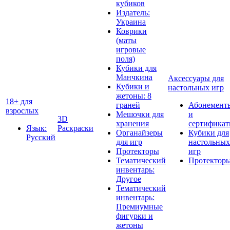
кубиков
Издатель:
Украина
Коврики
(маты
игровые
поля)
Кубики для
Манчкина
Аксессуары для
Кубики и
настольных игр
жетоны: 8
18+ для
граней
Абонемент
взрослых
Мешочки для
и
3D
хранения
сертифика
Язык:
Раскраски
Органайзеры
Кубики для
Русский
для игр
настольных
Протекторы
игр
Тематический
Протектор
инвентарь:
Другое
Тематический
инвентарь:
Премиумные
фигурки и
жетоны