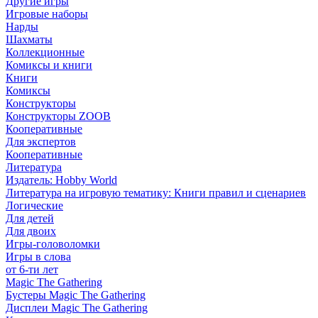
Другие игры
Игровые наборы
Нарды
Шахматы
Коллекционные
Комиксы и книги
Книги
Комиксы
Конструкторы
Конструкторы ZOOB
Кооперативные
Для экспертов
Кооперативные
Литература
Издатель: Hobby World
Литература на игровую тематику: Книги правил и сценариев
Логические
Для детей
Для двоих
Игры-головоломки
Игры в слова
от 6-ти лет
Magic The Gathering
Бустеры Magic The Gathering
Дисплеи Magic The Gathering