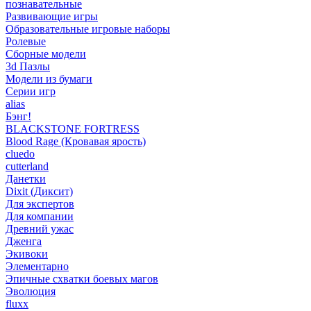
познавательные
Развивающие игры
Образовательные игровые наборы
Ролевые
Сборные модели
3d Пазлы
Модели из бумаги
Серии игр
alias
Бэнг!
BLACKSTONE FORTRESS
Blood Rage (Кровавая ярость)
cluedo
cutterland
Данетки
Dixit (Диксит)
Для экспертов
Для компании
Древний ужас
Дженга
Экивоки
Элементарно
Эпичные схватки боевых магов
Эволюция
fluxx