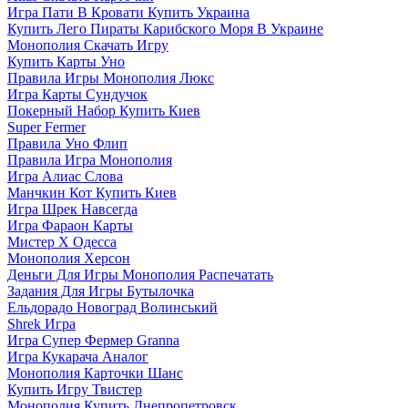
Игра Пати В Кровати Купить Украина
Купить Лего Пираты Карибского Моря В Украине
Монополия Скачать Игру
Купить Карты Уно
Правила Игры Монополия Люкс
Игра Карты Сундучок
Покерный Набор Купить Киев
Super Fermer
Правила Уно Флип
Правила Игра Монополия
Игра Алиас Слова
Манчкин Кот Купить Киев
Игра Шрек Навсегда
Игра Фараон Карты
Мистер Х Одесса
Монополия Херсон
Деньги Для Игры Монополия Распечатать
Задания Для Игры Бутылочка
Ельдорадо Новоград Волинський
Shrek Игра
Игра Супер Фермер Granna
Игра Кукарача Аналог
Монополия Карточки Шанс
Купить Игру Твистер
Монополия Купить Днепропетровск