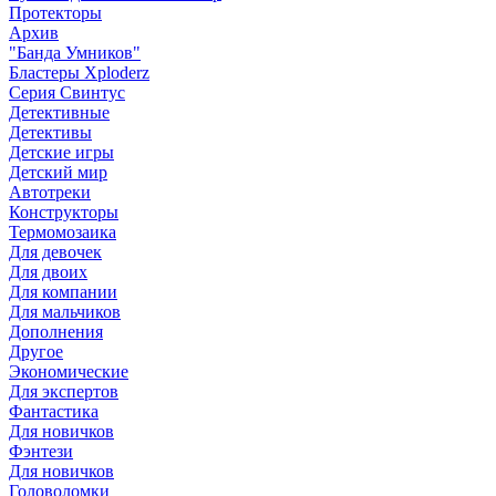
Протекторы
Архив
"Банда Умников"
Бластеры Xploderz
Cерия Свинтус
Детективные
Детективы
Детские игры
Детский мир
Автотреки
Конструкторы
Термомозаика
Для девочек
Для двоих
Для компании
Для мальчиков
Дополнения
Другое
Экономические
Для экспертов
Фантастика
Для новичков
Фэнтези
Для новичков
Головоломки