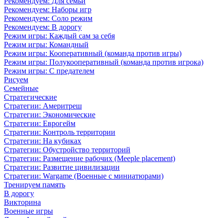
Рекомендуем: Для семьи
Рекомендуем: Наборы игр
Рекомендуем: Соло режим
Рекомендуем: В дорогу
Режим игры: Каждый сам за себя
Режим игры: Командный
Режим игры: Кооперативный (команда против игры)
Режим игры: Полукооперативный (команда против игрока)
Режим игры: С предателем
Рисуем
Семейные
Стратегические
Стратегии: Америтреш
Стратегии: Экономические
Стратегии: Еврогейм
Стратегии: Контроль территории
Стратегии: На кубиках
Стратегии: Обустройство территорий
Стратегии: Размещение рабочих (Meeple placement)
Стратегии: Развитие цивилизации
Стратегии: Wargame (Военные с миниатюрами)
Тренируем память
В дорогу
Викторина
Военные игры