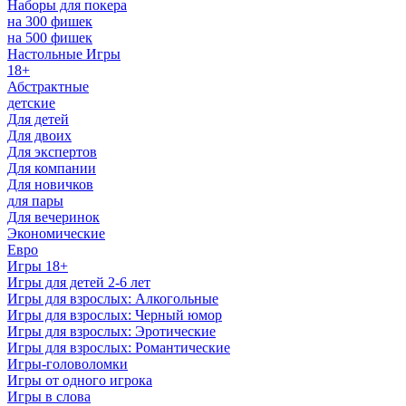
Наборы для покера
на 300 фишек
на 500 фишек
Настольные Игры
18+
Абстрактные
детские
Для детей
Для двоих
Для экспертов
Для компании
Для новичков
для пары
Для вечеринок
Экономические
Евро
Игры 18+
Игры для детей 2-6 лет
Игры для взрослых: Алкогольные
Игры для взрослых: Черный юмор
Игры для взрослых: Эротические
Игры для взрослых: Романтические
Игры-головоломки
Игры от одного игрока
Игры в слова