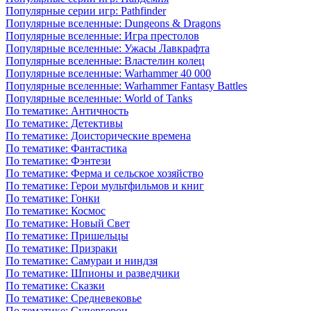
Популярные серии игр: Pathfinder
Популярные вселенные: Dungeons & Dragons
Популярные вселенные: Игра престолов
Популярные вселенные: Ужасы Лавкрафта
Популярные вселенные: Властелин колец
Популярные вселенные: Warhammer 40 000
Популярные вселенные: Warhammer Fantasy Battles
Популярные вселенные: World of Tanks
По тематике: Античность
По тематике: Детективы
По тематике: Доисторические времена
По тематике: Фантастика
По тематике: Фэнтези
По тематике: Ферма и сельское хозяйство
По тематике: Герои мультфильмов и книг
По тематике: Гонки
По тематике: Космос
По тематике: Новый Свет
По тематике: Пришельцы
По тематике: Призраки
По тематике: Самураи и ниндзя
По тематике: Шпионы и разведчики
По тематике: Сказки
По тематике: Средневековье
По тематике: Супергерои