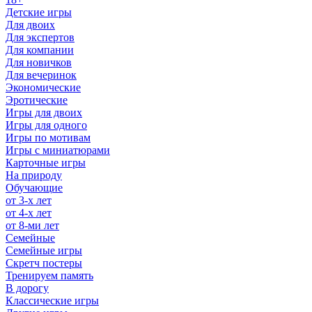
Детские игры
Для двоих
Для экспертов
Для компании
Для новичков
Для вечеринок
Экономические
Эротические
Игры для двоих
Игры для одного
Игры по мотивам
Игры с миниатюрами
Карточные игры
На природу
Обучающие
от 3-х лет
от 4-х лет
от 8-ми лет
Семейные
Семейные игры
Скретч постеры
Тренируем память
В дорогу
Классические игры