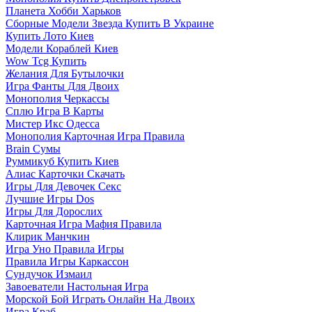
Планета Хобби Харьков
Сборные Модели Звезда Купить В Украине
Купить Лото Киев
Модели Кораблей Киев
Wow Tcg Купить
Желания Для Бутылочки
Игра Фанты Для Двоих
Монополия Черкассы
Сплю Игра В Карты
Мистер Икс Одесса
Монополия Карточная Игра Правила
Brain Сумы
Руммикуб Купить Киев
Алиас Карточки Скачать
Игры Для Девочек Секс
Лучшие Игры Dos
Игры Для Дорослих
Карточная Игра Мафия Правила
Клирик Манчкин
Игра Уно Правила Игры
Правила Игры Каркассон
Сундучок Измаил
Завоеватели Настольная Игра
Морской Бой Играть Онлайн На Двоих
Игра Краб