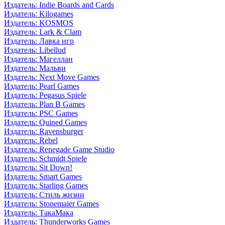
Издатель: Indie Boards and Cards
Издатель: Kilogames
Издатель: KOSMOS
Издатель: Lark & Clam
Издатель: Лавка игр
Издатель: Libellud
Издатель: Магеллан
Издатель: Мальви
Издатель: Next Move Games
Издатель: Pearl Games
Издатель: Pegasus Spiele
Издатель: Plan B Games
Издатель: PSC Games
Издатель: Quined Games
Издатель: Ravensburger
Издатель: Rebel
Издатель: Renegade Game Studio
Издатель: Schmidt Spiele
Издатель: Sit Down!
Издатель: Smart Games
Издатель: Starling Games
Издатель: Стиль жизни
Издатель: Stonemaier Games
Издатель: ТакаМака
Издатель: Thunderworks Games