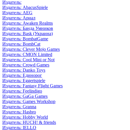
Издатель:
Издатель: AbacusSpiele
Издатель: AEG
Издатель: Ариал
Издатель: Awaken Realms
Издатель: Банда Умников
Издатель: Bask (Украина)
Издатель: BombatGame
Издатель: BombCat
Издатель: Clever Mojo Games
Издатель: CMON Limited
Издатель: Cool Mini or Not
Издатель: Crowd Games
Издатель: Danko Toys
Издатель: Единорог
Издатель: Eggertspiele
Издатель: Fantasy Flight Games
Издатель: Feelindigo
Издатель: GaGa Games
Издатель: Games Workshop
Издатель: Granna
Издатель: Hasbro
Издатель: Hobby World
Издатель: HUCH! & friends
Издатель: IELLO