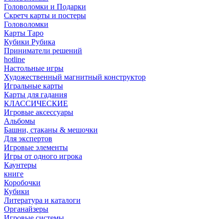
Головоломки и Подарки
Cкретч карты и постеры
Головоломки
Карты Таро
Кубики Рубика
Приниматели решений
hotline
Настольные игры
Художественный магнитный конструктор
Игральные карты
Карты для гадания
КЛАССИЧЕСКИЕ
Игровые аксессуары
Альбомы
Башни, стаканы & мешочки
Для экспертов
Игровые элементы
Игры от одного игрока
Каунтеры
книге
Коробочки
Кубики
Литература и каталоги
Органайзеры
Игровые системы