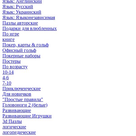
Язык: Английский
Язык: Русский
Язык: Украинский
Язык: Языконезависимая
Пазлы авторские
Подарки для влюбленных
По игре
книге
Покер, карты & гольф
Офисный гольф
Покерные наборы
Постеры
По возрасту
10-14
4-6
7-10
Приключенческие
Для новичков
"Простые правила"
Головоноги 2 (белые)
Развивающие
Развивающие Игрушки
3d Пазлы
логические
логопедические