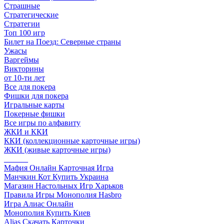
Страшные
Стратегические
Стратегии
Топ 100 игр
Билет на Поезд: Северные страны
Ужасы
Варгеймы
Викторины
от 10-ти лет
Все для покера
Фишки для покера
Игральные карты
Покерные фишки
Все игры по алфавиту
ЖКИ и ККИ
ККИ (коллекционные карточные игры)
ЖКИ (живые карточные игры)
______
Мафия Онлайн Карточная Игра
Манчкин Кот Купить Украина
Магазин Настольных Игр Харьков
Правила Игры Монополия Hasbro
Игра Алиас Онлайн
Монополия Купить Киев
Alias Скачать Карточки