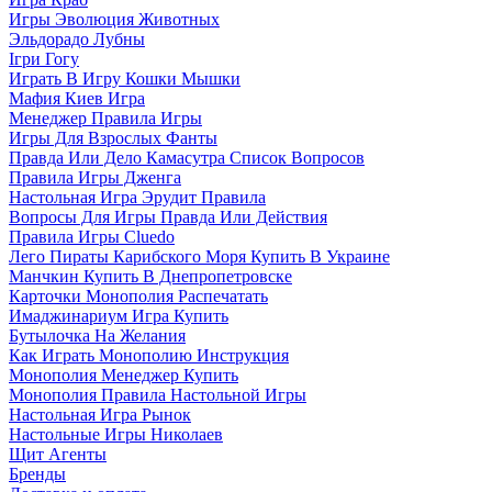
Игры Эволюция Животных
Эльдорадо Лубны
Ігри Гогу
Играть В Игру Кошки Мышки
Мафия Киев Игра
Менеджер Правила Игры
Игры Для Взрослых Фанты
Правда Или Дело Камасутра Список Вопросов
Правила Игры Дженга
Настольная Игра Эрудит Правила
Вопросы Для Игры Правда Или Действия
Правила Игры Cluedo
Лего Пираты Карибского Моря Купить В Украине
Манчкин Купить В Днепропетровске
Карточки Монополия Распечатать
Имаджинариум Игра Купить
Бутылочка На Желания
Как Играть Монополию Инструкция
Монополия Менеджер Купить
Монополия Правила Настольной Игры
Настольная Игра Рынок
Настольные Игры Николаев
Щит Агенты
Бренды