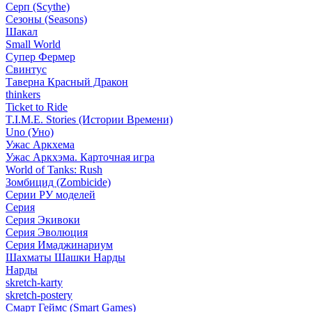
Серп (Scythe)
Сезоны (Seasons)
Шакал
Small World
Супер Фермер
Свинтус
Таверна Красный Дракон
thinkers
Ticket to Ride
T.I.M.E. Stories (Истории Времени)
Uno (Уно)
Ужас Аркхема
Ужас Аркхэма. Карточная игра
World of Tanks: Rush
Зомбицид (Zombicide)
Серии РУ моделей
Серия
Серия Экивоки
Серия Эволюция
Серия Имаджинариум
Шахматы Шашки Нарды
Нарды
skretch-karty
skretch-postery
Смарт Геймс (Smart Games)