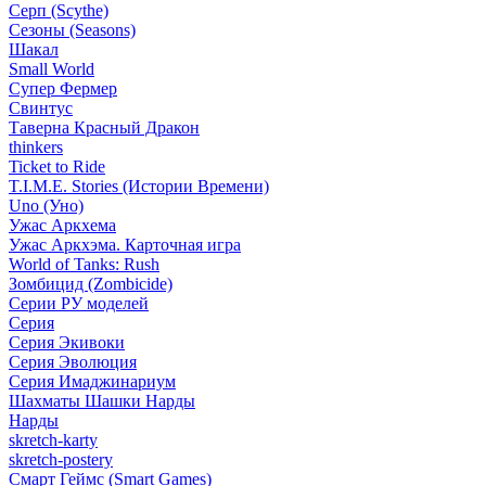
Серп (Scythe)
Сезоны (Seasons)
Шакал
Small World
Супер Фермер
Свинтус
Таверна Красный Дракон
thinkers
Ticket to Ride
T.I.M.E. Stories (Истории Времени)
Uno (Уно)
Ужас Аркхема
Ужас Аркхэма. Карточная игра
World of Tanks: Rush
Зомбицид (Zombicide)
Серии РУ моделей
Серия
Серия Экивоки
Серия Эволюция
Серия Имаджинариум
Шахматы Шашки Нарды
Нарды
skretch-karty
skretch-postery
Смарт Геймс (Smart Games)