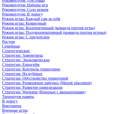
Рекомендуем: Для семьи
Рекомендуем: Наборы игр
Рекомендуем: Соло режим
Рекомендуем: В дорогу
Режим игры: Каждый сам за себя
Режим игры: Командный
Режим игры: Кооперативный (команда против игры)
Режим игры: Полукооперативный (команда против игрока)
Режим игры: С предателем
Рисуем
Семейные
Стратегические
Стратегии: Америтреш
Стратегии: Экономические
Стратегии: Еврогейм
Стратегии: Контроль территории
Стратегии: На кубиках
Стратегии: Обустройство территорий
Стратегии: Размещение рабочих (Meeple placement)
Стратегии: Развитие цивилизации
Стратегии: Wargame (Военные с миниатюрами)
Тренируем память
В дорогу
Викторина
Военные игры