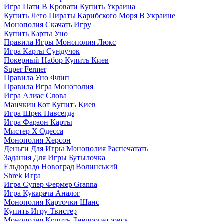
Игра Пати В Кровати Купить Украина
Купить Лего Пираты Карибского Моря В Украине
Монополия Скачать Игру
Купить Карты Уно
Правила Игры Монополия Люкс
Игра Карты Сундучок
Покерный Набор Купить Киев
Super Fermer
Правила Уно Флип
Правила Игра Монополия
Игра Алиас Слова
Манчкин Кот Купить Киев
Игра Шрек Навсегда
Игра Фараон Карты
Мистер Х Одесса
Монополия Херсон
Деньги Для Игры Монополия Распечатать
Задания Для Игры Бутылочка
Ельдорадо Новоград Волинський
Shrek Игра
Игра Супер Фермер Granna
Игра Кукарача Аналог
Монополия Карточки Шанс
Купить Игру Твистер
Монополия Купить Днепропетровск