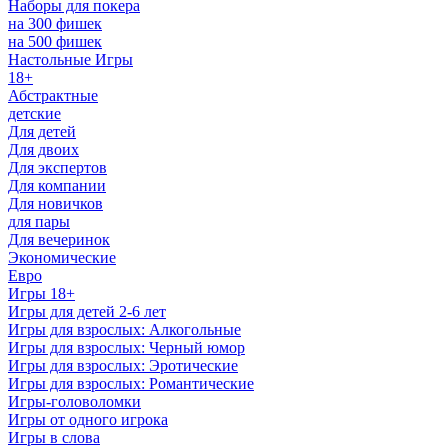
Наборы для покера
на 300 фишек
на 500 фишек
Настольные Игры
18+
Абстрактные
детские
Для детей
Для двоих
Для экспертов
Для компании
Для новичков
для пары
Для вечеринок
Экономические
Евро
Игры 18+
Игры для детей 2-6 лет
Игры для взрослых: Алкогольные
Игры для взрослых: Черный юмор
Игры для взрослых: Эротические
Игры для взрослых: Романтические
Игры-головоломки
Игры от одного игрока
Игры в слова