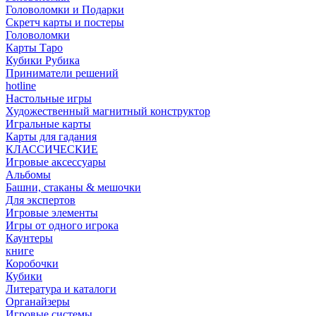
Головоломки и Подарки
Cкретч карты и постеры
Головоломки
Карты Таро
Кубики Рубика
Приниматели решений
hotline
Настольные игры
Художественный магнитный конструктор
Игральные карты
Карты для гадания
КЛАССИЧЕСКИЕ
Игровые аксессуары
Альбомы
Башни, стаканы & мешочки
Для экспертов
Игровые элементы
Игры от одного игрока
Каунтеры
книге
Коробочки
Кубики
Литература и каталоги
Органайзеры
Игровые системы