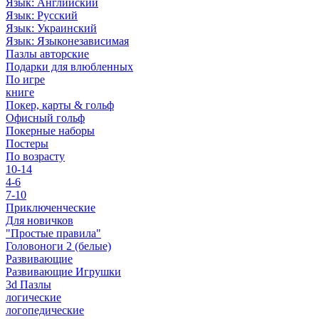
Язык: Английский
Язык: Русский
Язык: Украинский
Язык: Языконезависимая
Пазлы авторские
Подарки для влюбленных
По игре
книге
Покер, карты & гольф
Офисный гольф
Покерные наборы
Постеры
По возрасту
10-14
4-6
7-10
Приключенческие
Для новичков
"Простые правила"
Головоноги 2 (белые)
Развивающие
Развивающие Игрушки
3d Пазлы
логические
логопедические