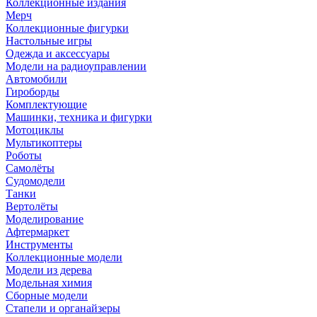
Коллекционные издания
Мерч
Коллекционные фигурки
Настольные игры
Одежда и аксессуары
Модели на радиоуправлении
Автомобили
Гироборды
Комплектующие
Машинки, техника и фигурки
Мотоциклы
Мультикоптеры
Роботы
Самолёты
Судомодели
Танки
Вертолёты
Моделирование
Афтермаркет
Инструменты
Коллекционные модели
Модели из дерева
Модельная химия
Сборные модели
Стапели и органайзеры