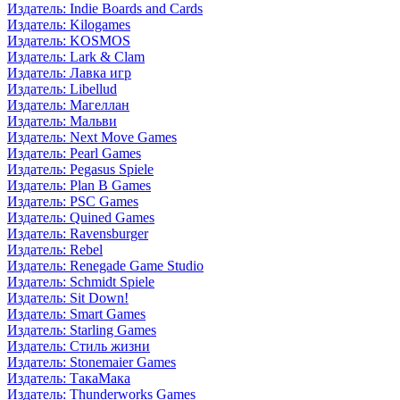
Издатель: Indie Boards and Cards
Издатель: Kilogames
Издатель: KOSMOS
Издатель: Lark & Clam
Издатель: Лавка игр
Издатель: Libellud
Издатель: Магеллан
Издатель: Мальви
Издатель: Next Move Games
Издатель: Pearl Games
Издатель: Pegasus Spiele
Издатель: Plan B Games
Издатель: PSC Games
Издатель: Quined Games
Издатель: Ravensburger
Издатель: Rebel
Издатель: Renegade Game Studio
Издатель: Schmidt Spiele
Издатель: Sit Down!
Издатель: Smart Games
Издатель: Starling Games
Издатель: Стиль жизни
Издатель: Stonemaier Games
Издатель: ТакаМака
Издатель: Thunderworks Games