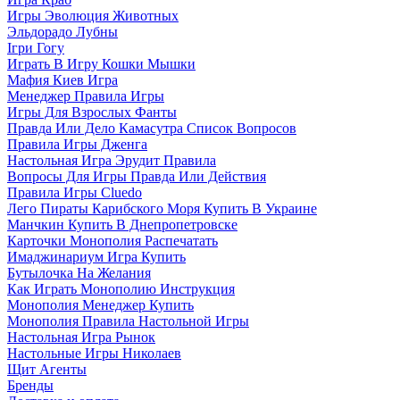
Игры Эволюция Животных
Эльдорадо Лубны
Ігри Гогу
Играть В Игру Кошки Мышки
Мафия Киев Игра
Менеджер Правила Игры
Игры Для Взрослых Фанты
Правда Или Дело Камасутра Список Вопросов
Правила Игры Дженга
Настольная Игра Эрудит Правила
Вопросы Для Игры Правда Или Действия
Правила Игры Cluedo
Лего Пираты Карибского Моря Купить В Украине
Манчкин Купить В Днепропетровске
Карточки Монополия Распечатать
Имаджинариум Игра Купить
Бутылочка На Желания
Как Играть Монополию Инструкция
Монополия Менеджер Купить
Монополия Правила Настольной Игры
Настольная Игра Рынок
Настольные Игры Николаев
Щит Агенты
Бренды