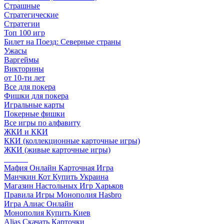
Страшные
Стратегические
Стратегии
Топ 100 игр
Билет на Поезд: Северные страны
Ужасы
Варгеймы
Викторины
от 10-ти лет
Все для покера
Фишки для покера
Игральные карты
Покерные фишки
Все игры по алфавиту
ЖКИ и ККИ
ККИ (коллекционные карточные игры)
ЖКИ (живые карточные игры)
______
Мафия Онлайн Карточная Игра
Манчкин Кот Купить Украина
Магазин Настольных Игр Харьков
Правила Игры Монополия Hasbro
Игра Алиас Онлайн
Монополия Купить Киев
Alias Скачать Карточки