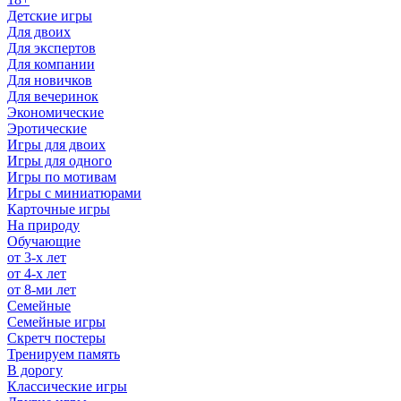
Детские игры
Для двоих
Для экспертов
Для компании
Для новичков
Для вечеринок
Экономические
Эротические
Игры для двоих
Игры для одного
Игры по мотивам
Игры с миниатюрами
Карточные игры
На природу
Обучающие
от 3-х лет
от 4-х лет
от 8-ми лет
Семейные
Семейные игры
Скретч постеры
Тренируем память
В дорогу
Классические игры