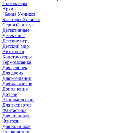
Протекторы
Архив
"Банда Умников"
Бластеры Xploderz
Cерия Свинтус
Детективные
Детективы
Детские игры
Детский мир
Автотреки
Конструкторы
Термомозаика
Для девочек
Для двоих
Для компании
Для мальчиков
Дополнения
Другое
Экономические
Для экспертов
Фантастика
Для новичков
Фэнтези
Для новичков
Головоломки