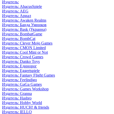
Издатель:
Издатель: AbacusSpiele
Издатель: AEG
Издатель: Ариал
Издатель: Awaken Realms
Издатель: Банда Умников
Издатель: Bask (Украина)
Издатель: BombatGame
Издатель: BombCat
Издатель: Clever Mojo Games
Издатель: CMON Limited
Издатель: Cool Mini or Not
Издатель: Crowd Games
Издатель: Danko Toys
Издатель: Единорог
Издатель: Eggertspiele
Издатель: Fantasy Flight Games
Издатель: Feelindigo
Издатель: GaGa Games
Издатель: Games Workshop
Издатель: Granna
Издатель: Hasbro
Издатель: Hobby World
Издатель: HUCH! & friends
Издатель: IELLO