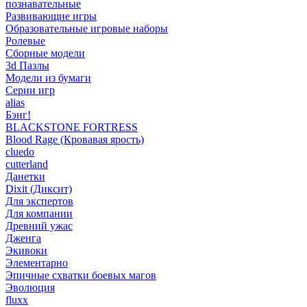
познавательные
Развивающие игры
Образовательные игровые наборы
Ролевые
Сборные модели
3d Пазлы
Модели из бумаги
Серии игр
alias
Бэнг!
BLACKSTONE FORTRESS
Blood Rage (Кровавая ярость)
cluedo
cutterland
Данетки
Dixit (Диксит)
Для экспертов
Для компании
Древний ужас
Дженга
Экивоки
Элементарно
Эпичные схватки боевых магов
Эволюция
fluxx