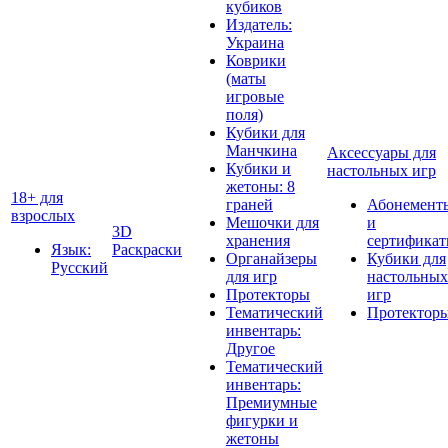
кубиков
Издатель:
Украина
Коврики
(маты
игровые
поля)
Кубики для
Манчкина
Аксессуары для
Кубики и
настольных игр
жетоны: 8
18+ для
граней
Абонемент
взрослых
Мешочки для
и
3D
хранения
сертифика
Язык:
Раскраски
Органайзеры
Кубики для
Русский
для игр
настольных
Протекторы
игр
Тематический
Протектор
инвентарь:
Другое
Тематический
инвентарь:
Премиумные
фигурки и
жетоны