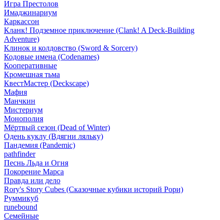
Игра Престолов
Имаджинариум
Каркассон
Кланк! Подземное приключение (Clank! A Deck-Building
Adventure)
Клинок и колдовство (Sword & Sorcery)
Кодовые имена (Codenames)
Кооперативные
Кромешная тьма
КвестМастер (Deckscape)
Мафия
Манчкин
Мистериум
Монополия
Мёртвый сезон (Dead of Winter)
Одень куклу (Вдягни ляльку)
Пандемия (Pandemic)
pathfinder
Песнь Льда и Огня
Покорение Марса
Правда или дело
Rory's Story Cubes (Сказочные кубики историй Рори)
Руммикуб
runebound
Семейные