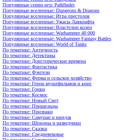
Популярные серии игр: Pathfinder
Популярные вселенные: Dungeons & Dragons
Популярные вселенные: Игра престолов
Популярные вселенные: Ужасы Лавкрафта
Популярные вселенные: Властелин колец
Популярные вселенные: Warhammer 40 000
Популярные вселенные: Warhammer Fantasy Battles
Популярные вселенные: World of Tanks
По тематике: Античность
По тематике: Детективы
По тематике: Доисторические времена
По тематике: Фантастика
По тематике: Фэнтези
По тематике: Ферма и сельское хозяйство
По тематике: Герои мультфильмов и книг
По тематике: Гонки
По тематике: Космос
По тематике: Новый Свет
По тематике: Пришельцы
По тематике: Призраки
По тематике: Самураи и ниндзя
По тематике: Шпионы и разведчики
По тематике: Сказки
По тематике: Средневековье
По тематике: Супергерои