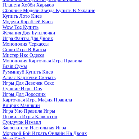
Планета Хобби Харьков
Сборные Модели Звезда Купить В Украине
Купить Лото Киев
Модели Кораблей Киев
Wow Tcg Купить
Желания Для Бутылочки
Игра Фанты Для Двоих
Монополия Черкассы
Сплю Игра В Карты
Мистер Икс Одесса
Монополия Карточная Игра Правила
Brain Сумы
Руммикуб Купить Киев
Алиас Карточки Скачать
Игры Для Девочек Секс
Лучшие Игры Dos
Игры Для Дорослих
Карточная Игра Мафия Правила
Клирик Манчкин
Игра Уно Правила Игры
Правила Игры Каркассон
Сундучок Измаил
Завоеватели Настольная Игра
Морской Бой Играть Онлайн На Двоих
Игра Краб