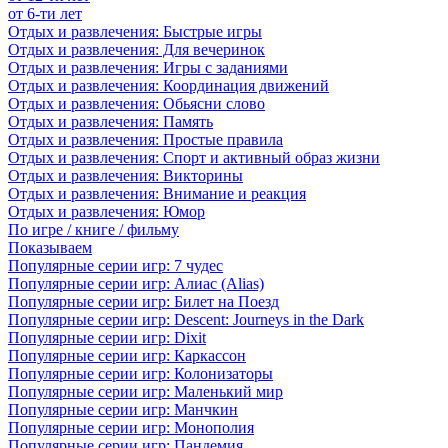
от 6-ти лет
Отдых и развлечения: Быстрые игры
Отдых и развлечения: Для вечеринок
Отдых и развлечения: Игры с заданиями
Отдых и развлечения: Координация движений
Отдых и развлечения: Обьясни слово
Отдых и развлечения: Память
Отдых и развлечения: Простые правила
Отдых и развлечения: Спорт и активный образ жизни
Отдых и развлечения: Викторины
Отдых и развлечения: Внимание и реакция
Отдых и развлечения: Юмор
По игре / книге / фильму
Показываем
Популярные серии игр: 7 чудес
Популярные серии игр: Алиас (Alias)
Популярные серии игр: Билет на Поезд
Популярные серии игр: Descent: Journeys in the Dark
Популярные серии игр: Dixit
Популярные серии игр: Каркассон
Популярные серии игр: Колонизаторы
Популярные серии игр: Маленький мир
Популярные серии игр: Манчкин
Популярные серии игр: Монополия
Популярные серии игр: Пандемия