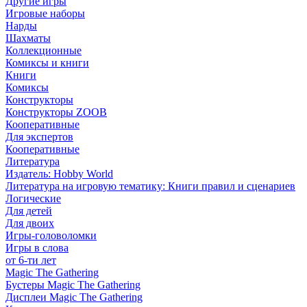
Другие игры
Игровые наборы
Нарды
Шахматы
Коллекционные
Комиксы и книги
Книги
Комиксы
Конструкторы
Конструкторы ZOOB
Кооперативные
Для экспертов
Кооперативные
Литература
Издатель: Hobby World
Литература на игровую тематику: Книги правил и сценариев
Логические
Для детей
Для двоих
Игры-головоломки
Игры в слова
от 6-ти лет
Magic The Gathering
Бустеры Magic The Gathering
Дисплеи Magic The Gathering