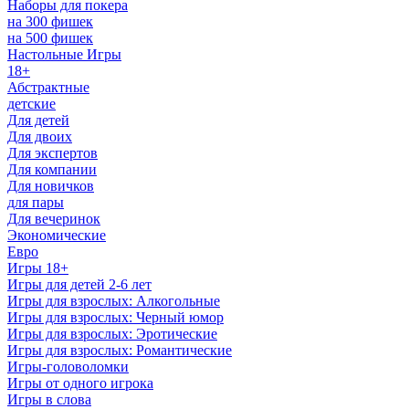
Наборы для покера
на 300 фишек
на 500 фишек
Настольные Игры
18+
Абстрактные
детские
Для детей
Для двоих
Для экспертов
Для компании
Для новичков
для пары
Для вечеринок
Экономические
Евро
Игры 18+
Игры для детей 2-6 лет
Игры для взрослых: Алкогольные
Игры для взрослых: Черный юмор
Игры для взрослых: Эротические
Игры для взрослых: Романтические
Игры-головоломки
Игры от одного игрока
Игры в слова