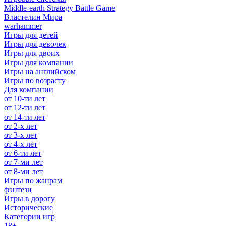
Middle-earth Strategy Battle Game
Властелин Мира
warhammer
Игры для детей
Игры для девочек
Игры для двоих
Игры для компании
Игры на английском
Игры по возрасту
Для компании
от 10-ти лет
от 12-ти лет
от 14-ти лет
от 2-х лет
от 3-х лет
от 4-х лет
от 6-ти лет
от 7-ми лет
от 8-ми лет
Игры по жанрам
фэнтези
Игры в дорогу
Исторические
Категории игр
18+