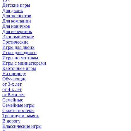
Детские игры
Для двоих
Для экспертов
Для компании
Для новичков
Для вечеринок
Экономические
Эротические
Игры для двоих
Игры для одного
Игры по мотивам
Игры с миниатюрами
Карточные игры
На природу
Обучающие
от 3-х лет
от 4-х лет
от 8-ми лет
Семейные
Семейные игры
Скретч постеры
Тренируем память
В дорогу
Классические игры