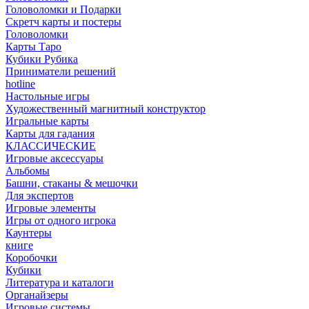
Головоломки и Подарки
Cкретч карты и постеры
Головоломки
Карты Таро
Кубики Рубика
Приниматели решений
hotline
Настольные игры
Художественный магнитный конструктор
Игральные карты
Карты для гадания
КЛАССИЧЕСКИЕ
Игровые аксессуары
Альбомы
Башни, стаканы & мешочки
Для экспертов
Игровые элементы
Игры от одного игрока
Каунтеры
книге
Коробочки
Кубики
Литература и каталоги
Органайзеры
Игровые системы