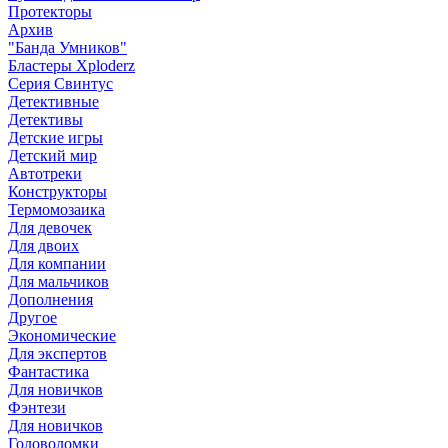
Протекторы
Архив
"Банда Умников"
Бластеры Xploderz
Cерия Свинтус
Детективные
Детективы
Детские игры
Детский мир
Автотреки
Конструкторы
Термомозаика
Для девочек
Для двоих
Для компании
Для мальчиков
Дополнения
Другое
Экономические
Для экспертов
Фантастика
Для новичков
Фэнтези
Для новичков
Головоломки