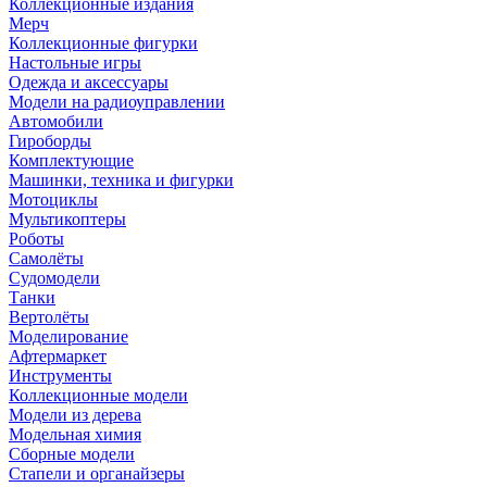
Коллекционные издания
Мерч
Коллекционные фигурки
Настольные игры
Одежда и аксессуары
Модели на радиоуправлении
Автомобили
Гироборды
Комплектующие
Машинки, техника и фигурки
Мотоциклы
Мультикоптеры
Роботы
Самолёты
Судомодели
Танки
Вертолёты
Моделирование
Афтермаркет
Инструменты
Коллекционные модели
Модели из дерева
Модельная химия
Сборные модели
Стапели и органайзеры