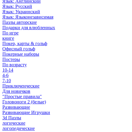
Язык: Английский
Язык: Русский
Язык: Украинский
Язык: Языконезависимая
Пазлы авторские
Подарки для влюбленных
По игре
книге
Покер, карты & гольф
Офисный гольф
Покерные наборы
Постеры
По возрасту
10-14
4-6
7-10
Приключенческие
Для новичков
"Простые правила"
Головоноги 2 (белые)
Развивающие
Развивающие Игрушки
3d Пазлы
логические
логопедические