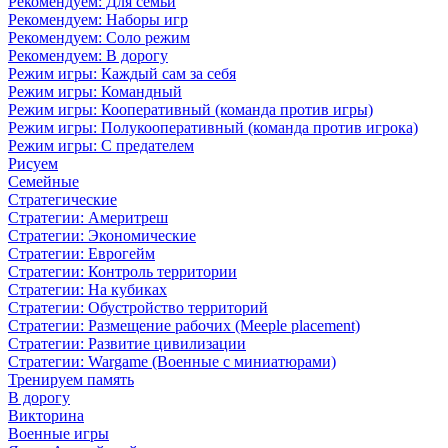
Рекомендуем: Для семьи
Рекомендуем: Наборы игр
Рекомендуем: Соло режим
Рекомендуем: В дорогу
Режим игры: Каждый сам за себя
Режим игры: Командный
Режим игры: Кооперативный (команда против игры)
Режим игры: Полукооперативный (команда против игрока)
Режим игры: С предателем
Рисуем
Семейные
Стратегические
Стратегии: Америтреш
Стратегии: Экономические
Стратегии: Еврогейм
Стратегии: Контроль территории
Стратегии: На кубиках
Стратегии: Обустройство территорий
Стратегии: Размещение рабочих (Meeple placement)
Стратегии: Развитие цивилизации
Стратегии: Wargame (Военные с миниатюрами)
Тренируем память
В дорогу
Викторина
Военные игры