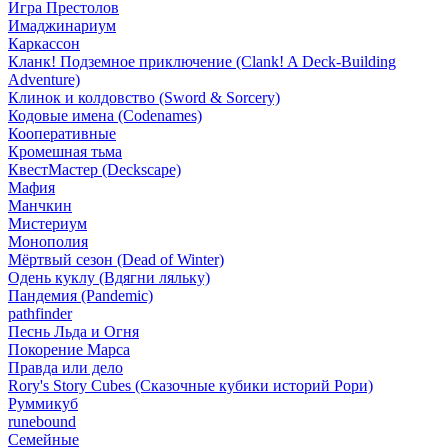
Игра Престолов
Имаджинариум
Каркассон
Кланк! Подземное приключение (Clank! A Deck-Building
Adventure)
Клинок и колдовство (Sword & Sorcery)
Кодовые имена (Codenames)
Кооперативные
Кромешная тьма
КвестМастер (Deckscape)
Мафия
Манчкин
Мистериум
Монополия
Мёртвый сезон (Dead of Winter)
Одень куклу (Вдягни ляльку)
Пандемия (Pandemic)
pathfinder
Песнь Льда и Огня
Покорение Марса
Правда или дело
Rory's Story Cubes (Сказочные кубики историй Рори)
Руммикуб
runebound
Семейные