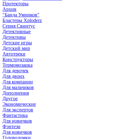
Протекторы
Архив
"Банда Умников"
Бластеры Xploderz
Cерия Свинтус
Детективные
Детективы
Детские игры
Детский мир
Автотреки
Конструкторы
Термомозаика
Для девочек
Для двоих
Для компании
Для мальчиков
Дополнения
Другое
Экономические
Для экспертов
Фантастика
Для новичков
Фэнтези
Для новичков
Головоломки