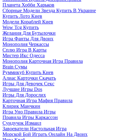
Планета Хобби Харьков
Сборные Модели Звезда Купить В Украине
Купить Лото Киев
Модели Кораблей Киев
Wow Tcg Купить
Желания Для Бутылочки
Игра Фанты Для Двоих
Монополия Черкассы
Сплю Игра В Карты
Мистер Икс Одесса
Монополия Карточная Игра Правила
Brain Сумы
Руммикуб Купить Киев
Алиас Карточки Скачать
Игры Для Девочек Секс
Лучшие Игры Dos
Игры Для Дорослих
Карточная Игра Мафия Правила
Клирик Манчкин
Игра Уно Правила Игры
Правила Игры Каркассон
Сундучок Измаил
Завоеватели Настольная Игра
Морской Бой Играть Онлайн На Двоих
Игра Краб