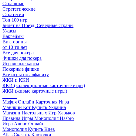
Страшные
Стратегические
Стратегии
Топ 100 игр
Билет на Поезд: Северные страны
Ужасы
Варгеймы
Викторины
от 10-ти лет
Все для покера
Фишки для покера
Игральные карты
Покерные фишки
Все игры по алфавиту
ЖКИ и ККИ
ККИ (коллекционные карточные игры)
ЖКИ (живые карточные игры)
______
Мафия Онлайн Карточная Игра
Манчкин Кот Купить Украина
Магазин Настольных Игр Харьков
Правила Игры Монополия Hasbro
Игра Алиас Онлайн
Монополия Купить Киев
Alias Скачать Карточки