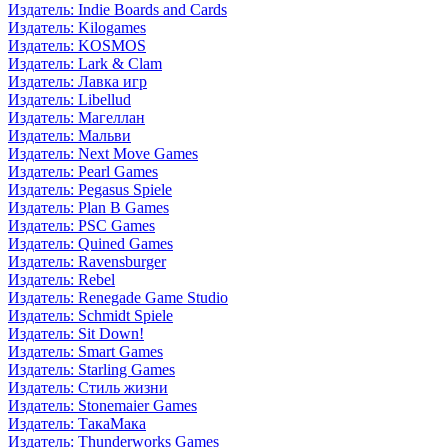
Издатель: Indie Boards and Cards
Издатель: Kilogames
Издатель: KOSMOS
Издатель: Lark & Clam
Издатель: Лавка игр
Издатель: Libellud
Издатель: Магеллан
Издатель: Мальви
Издатель: Next Move Games
Издатель: Pearl Games
Издатель: Pegasus Spiele
Издатель: Plan B Games
Издатель: PSC Games
Издатель: Quined Games
Издатель: Ravensburger
Издатель: Rebel
Издатель: Renegade Game Studio
Издатель: Schmidt Spiele
Издатель: Sit Down!
Издатель: Smart Games
Издатель: Starling Games
Издатель: Стиль жизни
Издатель: Stonemaier Games
Издатель: ТакаМака
Издатель: Thunderworks Games