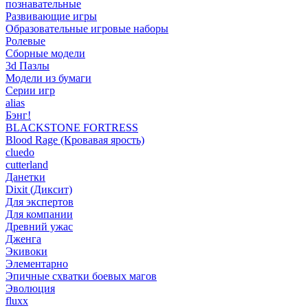
познавательные
Развивающие игры
Образовательные игровые наборы
Ролевые
Сборные модели
3d Пазлы
Модели из бумаги
Серии игр
alias
Бэнг!
BLACKSTONE FORTRESS
Blood Rage (Кровавая ярость)
cluedo
cutterland
Данетки
Dixit (Диксит)
Для экспертов
Для компании
Древний ужас
Дженга
Экивоки
Элементарно
Эпичные схватки боевых магов
Эволюция
fluxx