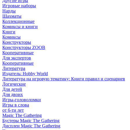
Другие игры
Игровые наборы
Нарды
Шахматы
Коллекционные
Комиксы и книги
Книги
Комиксы
Конструкторы
Конструкторы ZOOB
Кооперативные
Для экспертов
Кооперативные
Литература
Издатель: Hobby World
Литература на игровую тематику: Книги правил и сценариев
Логические
Для детей
Для двоих
Игры-головоломки
Игры в слова
от 6-ти лет
Magic The Gathering
Бустеры Magic The Gathering
Дисплеи Magic The Gathering