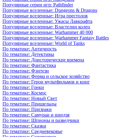
Популярные серии игр: Pathfinder
Популярные вселенные: Dungeons & Dragons
Популярные вселенные: Игра престолов
Популярные вселенные: Ужасы Лавкрафта
Популярные вселенные: Властелин колец
Популярные вселенные: Warhammer 40 000
Популярные вселенные: Warhammer Fantasy Battles
Популярные вселенные: World of Tanks
По тематике: Античность
По тематике: Детективы
По тематике: Доисторические времена
По тематике: Фантастика
По тематике: Фэнтези
По тематике: Ферма и сельское хозяйство
По тематике: Герои мультфильмов и книг
По тематике: Гонки
По тематике: Космос
По тематике: Новый Свет
По тематике: Пришельцы
По тематике: Призраки
По тематике: Самураи и ниндзя
По тематике: Шпионы и разведчики
По тематике: Сказки
По тематике: Средневековье
По тематике: Супергерои