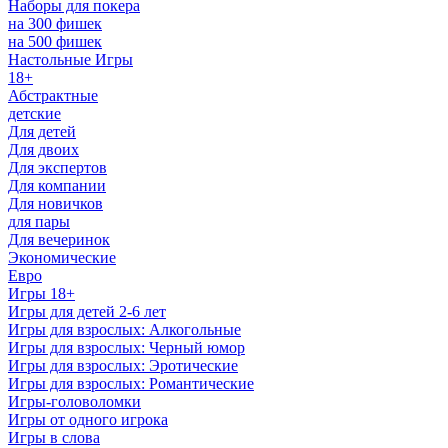
Наборы для покера
на 300 фишек
на 500 фишек
Настольные Игры
18+
Абстрактные
детские
Для детей
Для двоих
Для экспертов
Для компании
Для новичков
для пары
Для вечеринок
Экономические
Евро
Игры 18+
Игры для детей 2-6 лет
Игры для взрослых: Алкогольные
Игры для взрослых: Черный юмор
Игры для взрослых: Эротические
Игры для взрослых: Романтические
Игры-головоломки
Игры от одного игрока
Игры в слова