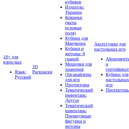
кубиков
Издатель:
Украина
Коврики
(маты
игровые
поля)
Кубики для
Манчкина
Аксессуары для
Кубики и
настольных игр
жетоны: 8
18+ для
граней
Абонемент
взрослых
Мешочки для
и
3D
хранения
сертифика
Язык:
Раскраски
Органайзеры
Кубики для
Русский
для игр
настольных
Протекторы
игр
Тематический
Протектор
инвентарь:
Другое
Тематический
инвентарь:
Премиумные
фигурки и
жетоны