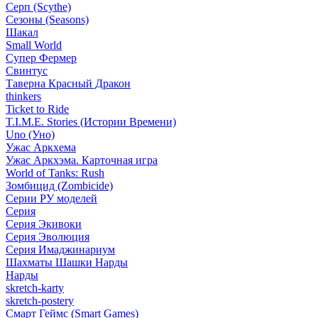
Серп (Scythe)
Сезоны (Seasons)
Шакал
Small World
Супер Фермер
Свинтус
Таверна Красный Дракон
thinkers
Ticket to Ride
T.I.M.E. Stories (Истории Времени)
Uno (Уно)
Ужас Аркхема
Ужас Аркхэма. Карточная игра
World of Tanks: Rush
Зомбицид (Zombicide)
Серии РУ моделей
Серия
Серия Экивоки
Серия Эволюция
Серия Имаджинариум
Шахматы Шашки Нарды
Нарды
skretch-karty
skretch-postery
Смарт Геймс (Smart Games)