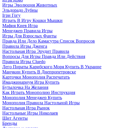
Игры Эволюция Животных
Эльдорадо Лубны
Ігри Гогу
Играть В Игру Кошки Мышки
Мафия Киев Игра
Менеджер Правила Игры
Игры Для Взрослых Фанты
Правда Или Дело Камасутра Список Вопросов
Правила Игры Дженга
Настольная Игра Эрудит Правила
Вопросы Для Игры Правда Или Действия
Правила Игры Cluedo
Лего Пираты Карибского Моря Купить В Украине
Манчкин Купить В Днепропетровске
Карточки Монополия Распечатать
Имаджинариум Игра Купить
Бутылочка На Желания
Как Играть Монополию Инструкция
Монополия Менеджер Купить
Монополия Правила Настольной Игры
Настольная Игра Рынок
Настольные Игры Николаев
Щит Агенты
Бренды