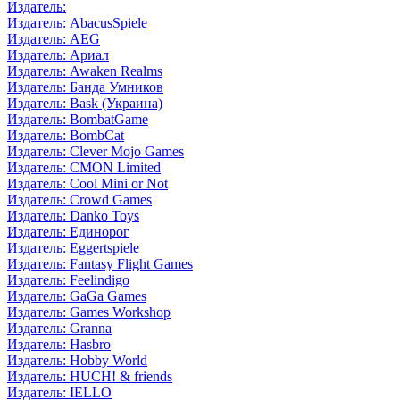
Издатель:
Издатель: AbacusSpiele
Издатель: AEG
Издатель: Ариал
Издатель: Awaken Realms
Издатель: Банда Умников
Издатель: Bask (Украина)
Издатель: BombatGame
Издатель: BombCat
Издатель: Clever Mojo Games
Издатель: CMON Limited
Издатель: Cool Mini or Not
Издатель: Crowd Games
Издатель: Danko Toys
Издатель: Единорог
Издатель: Eggertspiele
Издатель: Fantasy Flight Games
Издатель: Feelindigo
Издатель: GaGa Games
Издатель: Games Workshop
Издатель: Granna
Издатель: Hasbro
Издатель: Hobby World
Издатель: HUCH! & friends
Издатель: IELLO