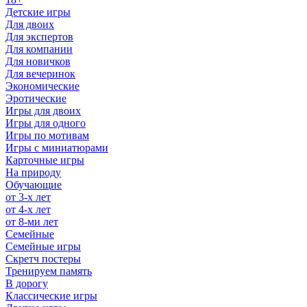
Детские игры
Для двоих
Для экспертов
Для компании
Для новичков
Для вечеринок
Экономические
Эротические
Игры для двоих
Игры для одного
Игры по мотивам
Игры с миниатюрами
Карточные игры
На природу
Обучающие
от 3-х лет
от 4-х лет
от 8-ми лет
Семейные
Семейные игры
Скретч постеры
Тренируем память
В дорогу
Классические игры