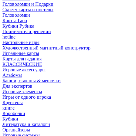
Головоломки и Подарки
Cкретч карты и постеры
Головоломки
Карты Таро
Кубики Рубика
Приниматели решений
hotline
Настольные игры
Художественный магнитный конструктор
Игральные карты
Карты для гадания
КЛАССИЧЕСКИЕ
Игровые аксессуары
Альбомы
Башни, стаканы & мешочки
Для экспертов
Игровые элементы
Игры от одного игрока
Каунтеры
книге
Коробочки
Кубики
Литература и каталоги
Органайзеры
Игровые системы