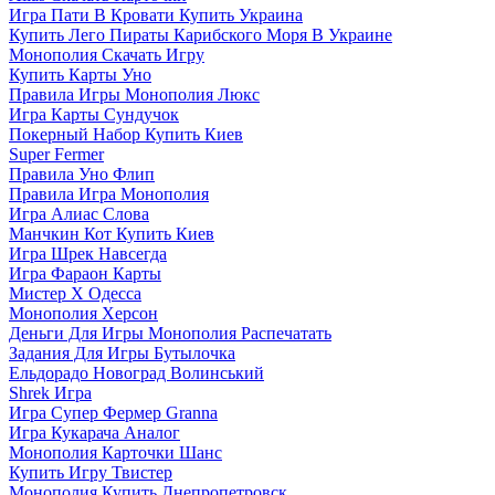
Игра Пати В Кровати Купить Украина
Купить Лего Пираты Карибского Моря В Украине
Монополия Скачать Игру
Купить Карты Уно
Правила Игры Монополия Люкс
Игра Карты Сундучок
Покерный Набор Купить Киев
Super Fermer
Правила Уно Флип
Правила Игра Монополия
Игра Алиас Слова
Манчкин Кот Купить Киев
Игра Шрек Навсегда
Игра Фараон Карты
Мистер Х Одесса
Монополия Херсон
Деньги Для Игры Монополия Распечатать
Задания Для Игры Бутылочка
Ельдорадо Новоград Волинський
Shrek Игра
Игра Супер Фермер Granna
Игра Кукарача Аналог
Монополия Карточки Шанс
Купить Игру Твистер
Монополия Купить Днепропетровск