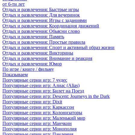
от 6-ти лет
Отдых и развлечения: Быстрые игры
Отдых и развлечения: Для вечеринок
Отдых и развлечения: Игры с заданиями
Отдых и развлечения: Координация движений
Отдых и развлечения: Обьясни слово
Отдых и развлечения: Память
Отдых и развлечения: Простые правила
Отдых и развлечения: Спорт и активный образ жизни
Отдых и развлечения: Викторины
Отдых и развлечения: Внимание и реакция
Отдых и развлечения: Юмор
По игре / книге / фильму
Показываем
Популярные серии игр: 7 чудес
Популярные серии игр: Алиас (Alias)
Популярные серии игр: Билет на Поезд
Популярные серии игр: Descent: Journeys in the Dark
Популярные серии игр: Dixit
Популярные серии игр: Каркассон
Популярные серии игр: Колонизаторы
Популярные серии игр: Маленький мир
Популярные серии игр: Манчкин
Популярные серии игр: Монополия
Популярные серии игр: Пандемия