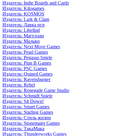
Издатель: Indie Boards and Cards
Издатель: Kilogames
Издатель: KOSMOS
Издатель: Lark & Clam
Издатель: Лавка игр
Издатель: Libellud
Издатель: Магеллан
Издатель: Мальви
Издатель: Next Move Games
Издатель: Pearl Games
Издатель: Pegasus Spiele
Издатель: Plan B Games
Издатель: PSC Games
Издатель: Quined Games
Издатель: Ravensburger
Издатель: Rebel
Издатель: Renegade Game Studio
Издатель: Schmidt Spiele
Издатель: Sit Down!
Издатель: Smart Games
Издатель: Starling Games
Издатель: Стиль жизни
Издатель: Stonemaier Games
Издатель: ТакаМака
Издатель: Thunderworks Games