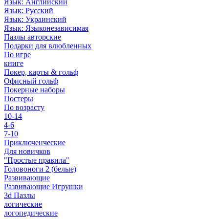
Язык: Английский
Язык: Русский
Язык: Украинский
Язык: Языконезависимая
Пазлы авторские
Подарки для влюбленных
По игре
книге
Покер, карты & гольф
Офисный гольф
Покерные наборы
Постеры
По возрасту
10-14
4-6
7-10
Приключенческие
Для новичков
"Простые правила"
Головоноги 2 (белые)
Развивающие
Развивающие Игрушки
3d Пазлы
логические
логопедические