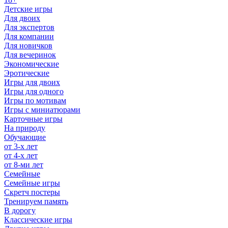
Детские игры
Для двоих
Для экспертов
Для компании
Для новичков
Для вечеринок
Экономические
Эротические
Игры для двоих
Игры для одного
Игры по мотивам
Игры с миниатюрами
Карточные игры
На природу
Обучающие
от 3-х лет
от 4-х лет
от 8-ми лет
Семейные
Семейные игры
Скретч постеры
Тренируем память
В дорогу
Классические игры