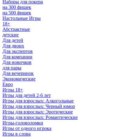
Наборы для покера
на 300 фишек
на 500 фишек
Настольные Игры
18+
Абстрактные
детские
Для детей
Для двоих
Для экспертов
Для компании
Для новичков
для пары
Для вечеринок
Экономические
Евро
Игры 18+
Игры для детей 2-6 лет
Игры для взрослых: Алкогольные
Игры для взрослых: Черный юмор
Игры для взрослых: Эротические
Игры для взрослых: Романтические
Игры-головоломки
Игры от одного игрока
Игры в слова