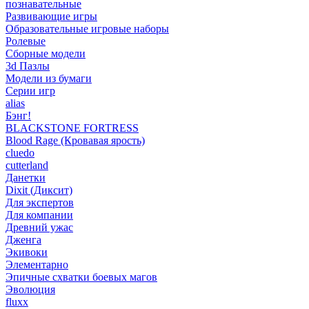
познавательные
Развивающие игры
Образовательные игровые наборы
Ролевые
Сборные модели
3d Пазлы
Модели из бумаги
Серии игр
alias
Бэнг!
BLACKSTONE FORTRESS
Blood Rage (Кровавая ярость)
cluedo
cutterland
Данетки
Dixit (Диксит)
Для экспертов
Для компании
Древний ужас
Дженга
Экивоки
Элементарно
Эпичные схватки боевых магов
Эволюция
fluxx