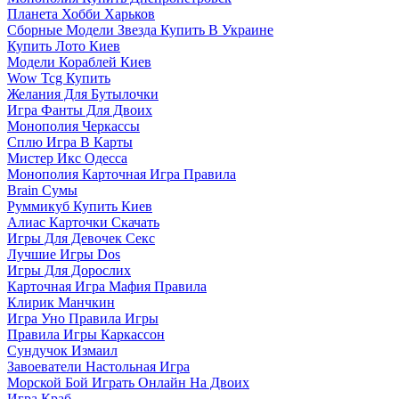
Планета Хобби Харьков
Сборные Модели Звезда Купить В Украине
Купить Лото Киев
Модели Кораблей Киев
Wow Tcg Купить
Желания Для Бутылочки
Игра Фанты Для Двоих
Монополия Черкассы
Сплю Игра В Карты
Мистер Икс Одесса
Монополия Карточная Игра Правила
Brain Сумы
Руммикуб Купить Киев
Алиас Карточки Скачать
Игры Для Девочек Секс
Лучшие Игры Dos
Игры Для Дорослих
Карточная Игра Мафия Правила
Клирик Манчкин
Игра Уно Правила Игры
Правила Игры Каркассон
Сундучок Измаил
Завоеватели Настольная Игра
Морской Бой Играть Онлайн На Двоих
Игра Краб