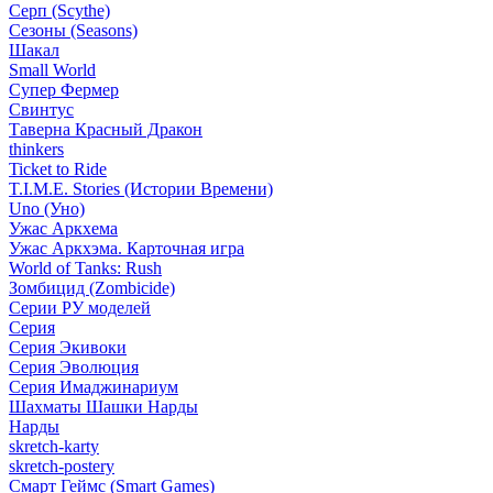
Серп (Scythe)
Сезоны (Seasons)
Шакал
Small World
Супер Фермер
Свинтус
Таверна Красный Дракон
thinkers
Ticket to Ride
T.I.M.E. Stories (Истории Времени)
Uno (Уно)
Ужас Аркхема
Ужас Аркхэма. Карточная игра
World of Tanks: Rush
Зомбицид (Zombicide)
Серии РУ моделей
Серия
Серия Экивоки
Серия Эволюция
Серия Имаджинариум
Шахматы Шашки Нарды
Нарды
skretch-karty
skretch-postery
Смарт Геймс (Smart Games)