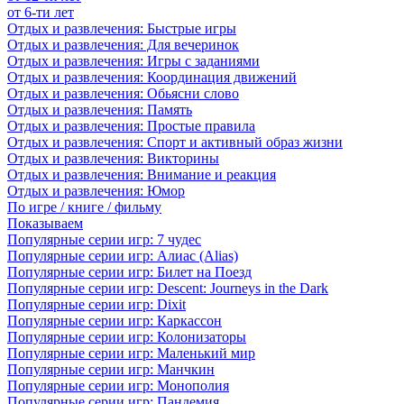
от 6-ти лет
Отдых и развлечения: Быстрые игры
Отдых и развлечения: Для вечеринок
Отдых и развлечения: Игры с заданиями
Отдых и развлечения: Координация движений
Отдых и развлечения: Обьясни слово
Отдых и развлечения: Память
Отдых и развлечения: Простые правила
Отдых и развлечения: Спорт и активный образ жизни
Отдых и развлечения: Викторины
Отдых и развлечения: Внимание и реакция
Отдых и развлечения: Юмор
По игре / книге / фильму
Показываем
Популярные серии игр: 7 чудес
Популярные серии игр: Алиас (Alias)
Популярные серии игр: Билет на Поезд
Популярные серии игр: Descent: Journeys in the Dark
Популярные серии игр: Dixit
Популярные серии игр: Каркассон
Популярные серии игр: Колонизаторы
Популярные серии игр: Маленький мир
Популярные серии игр: Манчкин
Популярные серии игр: Монополия
Популярные серии игр: Пандемия