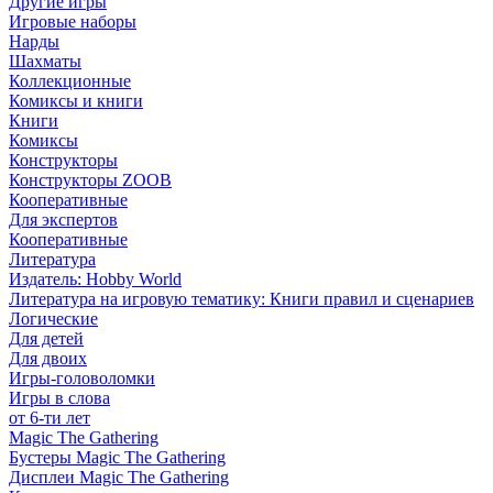
Другие игры
Игровые наборы
Нарды
Шахматы
Коллекционные
Комиксы и книги
Книги
Комиксы
Конструкторы
Конструкторы ZOOB
Кооперативные
Для экспертов
Кооперативные
Литература
Издатель: Hobby World
Литература на игровую тематику: Книги правил и сценариев
Логические
Для детей
Для двоих
Игры-головоломки
Игры в слова
от 6-ти лет
Magic The Gathering
Бустеры Magic The Gathering
Дисплеи Magic The Gathering