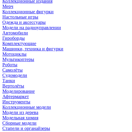
Коллекционные издания
Мерч
Коллекционные фигурки
Настольные игры
Одежда и аксессуары
Модели на радиоуправлении
Автомобили
Гироборды
Комплектующие
Машинки, техника и фигурки
Мотоциклы
Мультикоптеры
Роботы
Самолёты
Судомодели
Танки
Вертолёты
Моделирование
Афтермаркет
Инструменты
Коллекционные модели
Модели из дерева
Модельная химия
Сборные модели
Стапели и органайзеры