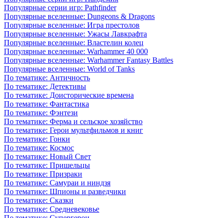
Популярные серии игр: Pathfinder
Популярные вселенные: Dungeons & Dragons
Популярные вселенные: Игра престолов
Популярные вселенные: Ужасы Лавкрафта
Популярные вселенные: Властелин колец
Популярные вселенные: Warhammer 40 000
Популярные вселенные: Warhammer Fantasy Battles
Популярные вселенные: World of Tanks
По тематике: Античность
По тематике: Детективы
По тематике: Доисторические времена
По тематике: Фантастика
По тематике: Фэнтези
По тематике: Ферма и сельское хозяйство
По тематике: Герои мультфильмов и книг
По тематике: Гонки
По тематике: Космос
По тематике: Новый Свет
По тематике: Пришельцы
По тематике: Призраки
По тематике: Самураи и ниндзя
По тематике: Шпионы и разведчики
По тематике: Сказки
По тематике: Средневековье
По тематике: Супергерои