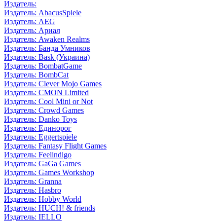
Издатель:
Издатель: AbacusSpiele
Издатель: AEG
Издатель: Ариал
Издатель: Awaken Realms
Издатель: Банда Умников
Издатель: Bask (Украина)
Издатель: BombatGame
Издатель: BombCat
Издатель: Clever Mojo Games
Издатель: CMON Limited
Издатель: Cool Mini or Not
Издатель: Crowd Games
Издатель: Danko Toys
Издатель: Единорог
Издатель: Eggertspiele
Издатель: Fantasy Flight Games
Издатель: Feelindigo
Издатель: GaGa Games
Издатель: Games Workshop
Издатель: Granna
Издатель: Hasbro
Издатель: Hobby World
Издатель: HUCH! & friends
Издатель: IELLO