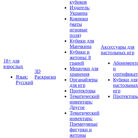
кубиков
Издатель:
Украина
Коврики
(маты
игровые
поля)
Кубики для
Манчкина
Аксессуары для
Кубики и
настольных игр
жетоны: 8
18+ для
граней
Абонемент
взрослых
Мешочки для
и
3D
хранения
сертифика
Язык:
Раскраски
Органайзеры
Кубики для
Русский
для игр
настольных
Протекторы
игр
Тематический
Протектор
инвентарь:
Другое
Тематический
инвентарь:
Премиумные
фигурки и
жетоны