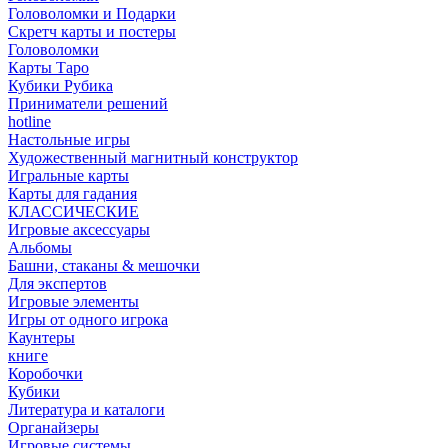
Головоломки и Подарки
Cкретч карты и постеры
Головоломки
Карты Таро
Кубики Рубика
Приниматели решений
hotline
Настольные игры
Художественный магнитный конструктор
Игральные карты
Карты для гадания
КЛАССИЧЕСКИЕ
Игровые аксессуары
Альбомы
Башни, стаканы & мешочки
Для экспертов
Игровые элементы
Игры от одного игрока
Каунтеры
книге
Коробочки
Кубики
Литература и каталоги
Органайзеры
Игровые системы