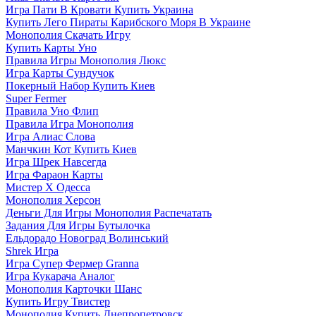
Игра Пати В Кровати Купить Украина
Купить Лего Пираты Карибского Моря В Украине
Монополия Скачать Игру
Купить Карты Уно
Правила Игры Монополия Люкс
Игра Карты Сундучок
Покерный Набор Купить Киев
Super Fermer
Правила Уно Флип
Правила Игра Монополия
Игра Алиас Слова
Манчкин Кот Купить Киев
Игра Шрек Навсегда
Игра Фараон Карты
Мистер Х Одесса
Монополия Херсон
Деньги Для Игры Монополия Распечатать
Задания Для Игры Бутылочка
Ельдорадо Новоград Волинський
Shrek Игра
Игра Супер Фермер Granna
Игра Кукарача Аналог
Монополия Карточки Шанс
Купить Игру Твистер
Монополия Купить Днепропетровск