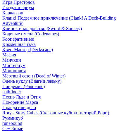
Игра Престолов
Имаджинариум
Каркассон
Кланк! Подземное приключение (Clank! A Deck-Building
Adventure)
Клинок и колдовство (Sword & Sorcery)
Кодовые имена (Codenames)
Кооперативные
Кромешная тьма
КвестМастер (Deckscape)
Мафия
Манчкин
Мистериум
Монополия
Мёртвый сезон (Dead of Winter)
Одень куклу (Вдягни ляльку)
Пандемия (Pandemic)
pathfinder
Песнь Льда и Огня
Покорение Марса
Правда или дело
Rory's Story Cubes (Сказочные кубики историй Рори)
Руммикуб
runebound
Семейные