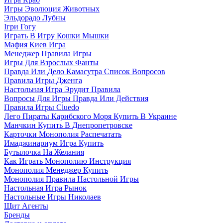
Игры Эволюция Животных
Эльдорадо Лубны
Ігри Гогу
Играть В Игру Кошки Мышки
Мафия Киев Игра
Менеджер Правила Игры
Игры Для Взрослых Фанты
Правда Или Дело Камасутра Список Вопросов
Правила Игры Дженга
Настольная Игра Эрудит Правила
Вопросы Для Игры Правда Или Действия
Правила Игры Cluedo
Лего Пираты Карибского Моря Купить В Украине
Манчкин Купить В Днепропетровске
Карточки Монополия Распечатать
Имаджинариум Игра Купить
Бутылочка На Желания
Как Играть Монополию Инструкция
Монополия Менеджер Купить
Монополия Правила Настольной Игры
Настольная Игра Рынок
Настольные Игры Николаев
Щит Агенты
Бренды