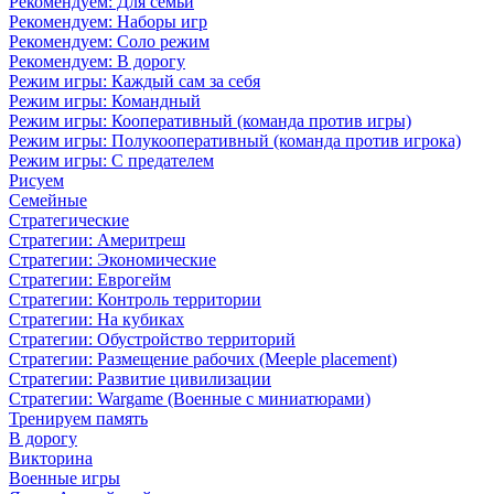
Рекомендуем: Для семьи
Рекомендуем: Наборы игр
Рекомендуем: Соло режим
Рекомендуем: В дорогу
Режим игры: Каждый сам за себя
Режим игры: Командный
Режим игры: Кооперативный (команда против игры)
Режим игры: Полукооперативный (команда против игрока)
Режим игры: С предателем
Рисуем
Семейные
Стратегические
Стратегии: Америтреш
Стратегии: Экономические
Стратегии: Еврогейм
Стратегии: Контроль территории
Стратегии: На кубиках
Стратегии: Обустройство территорий
Стратегии: Размещение рабочих (Meeple placement)
Стратегии: Развитие цивилизации
Стратегии: Wargame (Военные с миниатюрами)
Тренируем память
В дорогу
Викторина
Военные игры