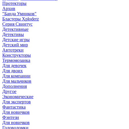
Протекторы
Архив
"Банда Умников"
Бластеры Xploderz
Cерия Свинтус
Детективные
Детективы
Детские игры
Детский мир
Автотреки
Конструкторы
Термомозаика
Для девочек
Для двоих
Для компании
Для мальчиков
Дополнения
Другое
Экономические
Для экспертов
Фантастика
Для новичков
Фэнтези
Для новичков
Головоломки