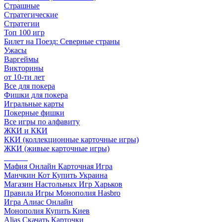
Страшные
Стратегические
Стратегии
Топ 100 игр
Билет на Поезд: Северные страны
Ужасы
Варгеймы
Викторины
от 10-ти лет
Все для покера
Фишки для покера
Игральные карты
Покерные фишки
Все игры по алфавиту
ЖКИ и ККИ
ККИ (коллекционные карточные игры)
ЖКИ (живые карточные игры)
______
Мафия Онлайн Карточная Игра
Манчкин Кот Купить Украина
Магазин Настольных Игр Харьков
Правила Игры Монополия Hasbro
Игра Алиас Онлайн
Монополия Купить Киев
Alias Скачать Карточки