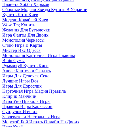
Планета Хобби Харьков
Сборные Модели Звезда Купить В Украине
Купить Лото Киев
Модели Кораблей Киев
Wow Tcg Купить
Желания Для Бутылочки
Игра Фанты Для Двоих
Монополия Черкассы
Сплю Игра В Карты
Мистер Икс Одесса
Монополия Карточная Игра Правила
Brain Сумы
Руммикуб Купить Киев
Алиас Карточки Скачать
Игры Для Девочек Секс
Лучшие Игры Dos
Игры Для Дорослих
Карточная Игра Мафия Правила
Клирик Манчкин
Игра Уно Правила Игры
Правила Игры Каркассон
Сундучок Измаил
Завоеватели Настольная Игра
Морской Бой Играть Онлайн На Двоих
Игра Краб