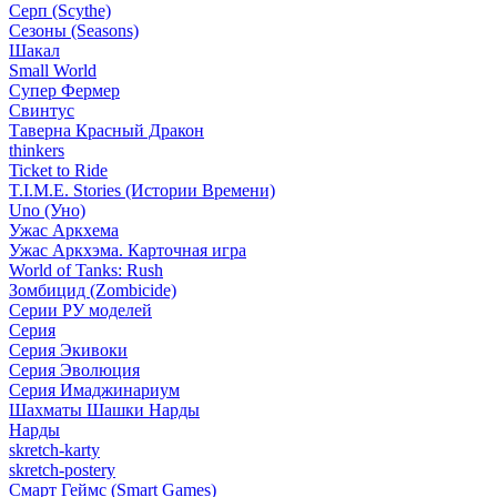
Серп (Scythe)
Сезоны (Seasons)
Шакал
Small World
Супер Фермер
Свинтус
Таверна Красный Дракон
thinkers
Ticket to Ride
T.I.M.E. Stories (Истории Времени)
Uno (Уно)
Ужас Аркхема
Ужас Аркхэма. Карточная игра
World of Tanks: Rush
Зомбицид (Zombicide)
Серии РУ моделей
Серия
Серия Экивоки
Серия Эволюция
Серия Имаджинариум
Шахматы Шашки Нарды
Нарды
skretch-karty
skretch-postery
Смарт Геймс (Smart Games)