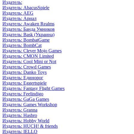
Издатель:
Издатель: AbacusSpiele
Издатель: AEG
Издатель: Ариал
Издатель: Awaken Realms
Издатель: Банда Умников
Издатель: Bask (Украина)
Издатель: BombatGame
Издатель: BombCat
Издатель: Clever Mojo Games
Издатель: CMON Limited
Издатель: Cool Mini or Not
Издатель: Crowd Games
Издатель: Danko Toys
Издатель: Единорог
Издатель: Eggertspiele
Издатель: Fantasy Flight Games
Издатель: Feelindigo
Издатель: GaGa Games
Издатель: Games Workshop
Издатель: Granna
Издатель: Hasbro
Издатель: Hobby World
Издатель: HUCH! & friends
Издатель: IELLO