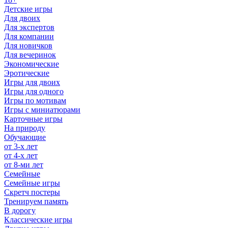
Детские игры
Для двоих
Для экспертов
Для компании
Для новичков
Для вечеринок
Экономические
Эротические
Игры для двоих
Игры для одного
Игры по мотивам
Игры с миниатюрами
Карточные игры
На природу
Обучающие
от 3-х лет
от 4-х лет
от 8-ми лет
Семейные
Семейные игры
Скретч постеры
Тренируем память
В дорогу
Классические игры