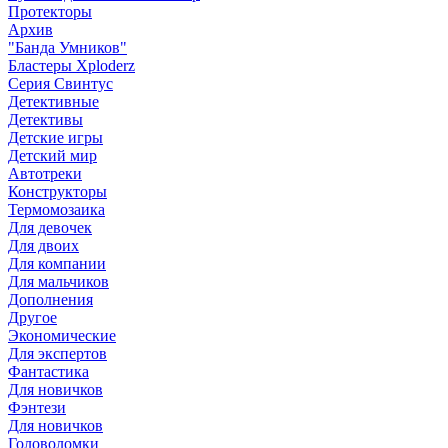
Протекторы
Архив
"Банда Умников"
Бластеры Xploderz
Cерия Свинтус
Детективные
Детективы
Детские игры
Детский мир
Автотреки
Конструкторы
Термомозаика
Для девочек
Для двоих
Для компании
Для мальчиков
Дополнения
Другое
Экономические
Для экспертов
Фантастика
Для новичков
Фэнтези
Для новичков
Головоломки