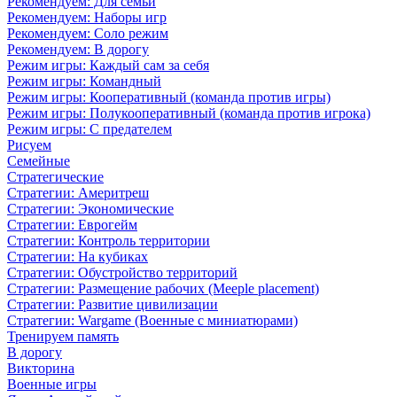
Рекомендуем: Для семьи
Рекомендуем: Наборы игр
Рекомендуем: Соло режим
Рекомендуем: В дорогу
Режим игры: Каждый сам за себя
Режим игры: Командный
Режим игры: Кооперативный (команда против игры)
Режим игры: Полукооперативный (команда против игрока)
Режим игры: С предателем
Рисуем
Семейные
Стратегические
Стратегии: Америтреш
Стратегии: Экономические
Стратегии: Еврогейм
Стратегии: Контроль территории
Стратегии: На кубиках
Стратегии: Обустройство территорий
Стратегии: Размещение рабочих (Meeple placement)
Стратегии: Развитие цивилизации
Стратегии: Wargame (Военные с миниатюрами)
Тренируем память
В дорогу
Викторина
Военные игры