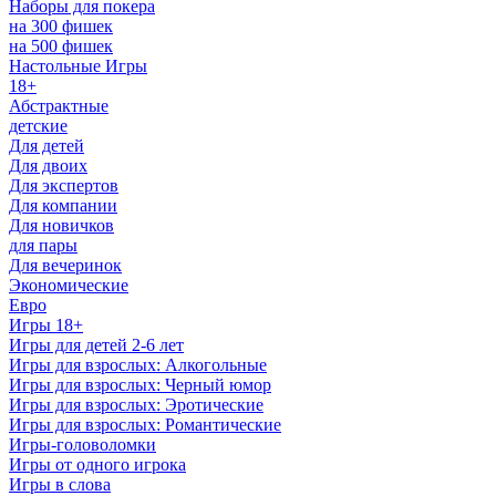
Наборы для покера
на 300 фишек
на 500 фишек
Настольные Игры
18+
Абстрактные
детские
Для детей
Для двоих
Для экспертов
Для компании
Для новичков
для пары
Для вечеринок
Экономические
Евро
Игры 18+
Игры для детей 2-6 лет
Игры для взрослых: Алкогольные
Игры для взрослых: Черный юмор
Игры для взрослых: Эротические
Игры для взрослых: Романтические
Игры-головоломки
Игры от одного игрока
Игры в слова