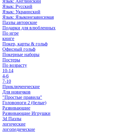
Язык: Английский
Язык: Русский
Язык: Украинский
Язык: Языконезависимая
Пазлы авторские
Подарки для влюбленных
По игре
книге
Покер, карты & гольф
Офисный гольф
Покерные наборы
Постеры
По возрасту
10-14
4-6
7-10
Приключенческие
Для новичков
"Простые правила"
Головоноги 2 (белые)
Развивающие
Развивающие Игрушки
3d Пазлы
логические
логопедические