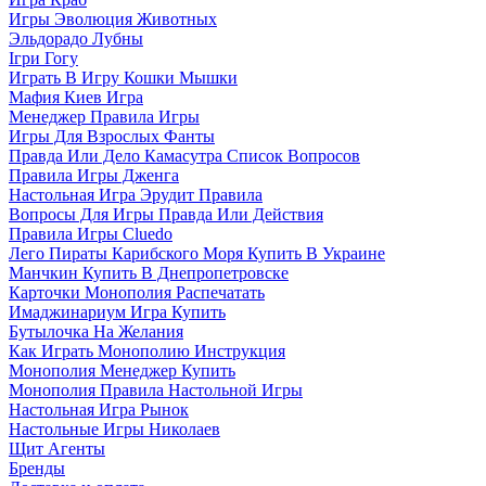
Игры Эволюция Животных
Эльдорадо Лубны
Ігри Гогу
Играть В Игру Кошки Мышки
Мафия Киев Игра
Менеджер Правила Игры
Игры Для Взрослых Фанты
Правда Или Дело Камасутра Список Вопросов
Правила Игры Дженга
Настольная Игра Эрудит Правила
Вопросы Для Игры Правда Или Действия
Правила Игры Cluedo
Лего Пираты Карибского Моря Купить В Украине
Манчкин Купить В Днепропетровске
Карточки Монополия Распечатать
Имаджинариум Игра Купить
Бутылочка На Желания
Как Играть Монополию Инструкция
Монополия Менеджер Купить
Монополия Правила Настольной Игры
Настольная Игра Рынок
Настольные Игры Николаев
Щит Агенты
Бренды