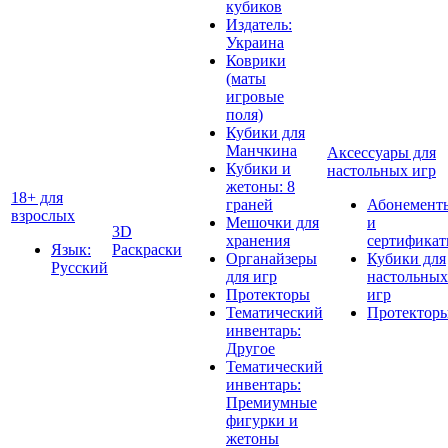
кубиков
Издатель:
Украина
Коврики
(маты
игровые
поля)
Кубики для
Манчкина
Аксессуары для
Кубики и
настольных игр
жетоны: 8
18+ для
граней
Абонемент
взрослых
Мешочки для
и
3D
хранения
сертифика
Язык:
Раскраски
Органайзеры
Кубики для
Русский
для игр
настольных
Протекторы
игр
Тематический
Протектор
инвентарь:
Другое
Тематический
инвентарь:
Премиумные
фигурки и
жетоны