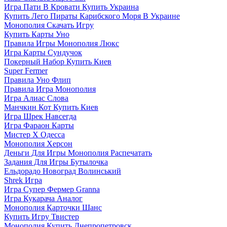
Игра Пати В Кровати Купить Украина
Купить Лего Пираты Карибского Моря В Украине
Монополия Скачать Игру
Купить Карты Уно
Правила Игры Монополия Люкс
Игра Карты Сундучок
Покерный Набор Купить Киев
Super Fermer
Правила Уно Флип
Правила Игра Монополия
Игра Алиас Слова
Манчкин Кот Купить Киев
Игра Шрек Навсегда
Игра Фараон Карты
Мистер Х Одесса
Монополия Херсон
Деньги Для Игры Монополия Распечатать
Задания Для Игры Бутылочка
Ельдорадо Новоград Волинський
Shrek Игра
Игра Супер Фермер Granna
Игра Кукарача Аналог
Монополия Карточки Шанс
Купить Игру Твистер
Монополия Купить Днепропетровск