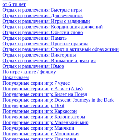
от 6-ти лет
Отдых и развлечения: Быстрые игры
Отдых и развлечения: Для вечеринок
Отдых и развлечения: Игры с заданиями
Отдых и развлечения: Координация движений
Отдых и развлечения: Обьясни слово
Отдых и развлечения: Память
Отдых и развлечения: Простые правила
Отдых и развлечения: Спорт и активный образ жизни
Отдых и развлечения: Викторины
Отдых и развлечения: Внимание и реакция
Отдых и развлечения: Юмор
По игре / книге / фильму
Показываем
Популярные серии игр: 7 чудес
Популярные серии игр: Алиас (Alias)
Популярные серии игр: Билет на Поезд
Популярные серии игр: Descent: Journeys in the Dark
Популярные серии игр: Dixit
Популярные серии игр: Каркассон
Популярные серии игр: Колонизаторы
Популярные серии игр: Маленький мир
Популярные серии игр: Манчкин
Популярные серии игр: Монополия
Популярные серии игр: Пандемия