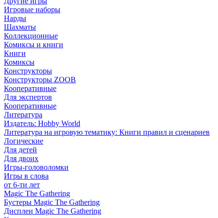
Другие игры
Игровые наборы
Нарды
Шахматы
Коллекционные
Комиксы и книги
Книги
Комиксы
Конструкторы
Конструкторы ZOOB
Кооперативные
Для экспертов
Кооперативные
Литература
Издатель: Hobby World
Литература на игровую тематику: Книги правил и сценариев
Логические
Для детей
Для двоих
Игры-головоломки
Игры в слова
от 6-ти лет
Magic The Gathering
Бустеры Magic The Gathering
Дисплеи Magic The Gathering