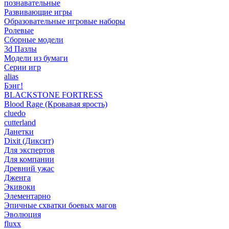
познавательные
Развивающие игры
Образовательные игровые наборы
Ролевые
Сборные модели
3d Пазлы
Модели из бумаги
Серии игр
alias
Бэнг!
BLACKSTONE FORTRESS
Blood Rage (Кровавая ярость)
cluedo
cutterland
Данетки
Dixit (Диксит)
Для экспертов
Для компании
Древний ужас
Дженга
Экивоки
Элементарно
Эпичные схватки боевых магов
Эволюция
fluxx