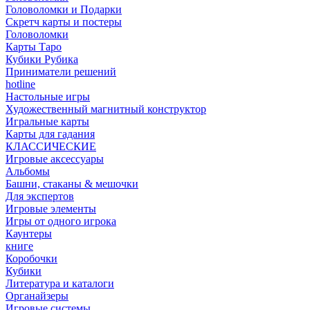
Головоломки и Подарки
Cкретч карты и постеры
Головоломки
Карты Таро
Кубики Рубика
Приниматели решений
hotline
Настольные игры
Художественный магнитный конструктор
Игральные карты
Карты для гадания
КЛАССИЧЕСКИЕ
Игровые аксессуары
Альбомы
Башни, стаканы & мешочки
Для экспертов
Игровые элементы
Игры от одного игрока
Каунтеры
книге
Коробочки
Кубики
Литература и каталоги
Органайзеры
Игровые системы