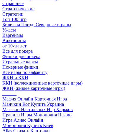
Страшные
Стратегические
Стратегии
Топ 100 игр
Билет на Поезд: Северные страны
Ужасы
Варгеймы
Викторины
от 10-ти лет
Все для покера
Фишки для покера
Игральные карты
Покерные фишки
Все игры по алфавиту
ЖКИ и ККИ
ККИ (коллекционные карточные игры)
ЖКИ (живые карточные игры)
______
Мафия Онлайн Карточная Игра
Манчкин Кот Купить Украина
Магазин Настольных Игр Харьков
Правила Игры Монополия Hasbro
Игра Алиас Онлайн
Монополия Купить Киев
Alias Скачать Карточки