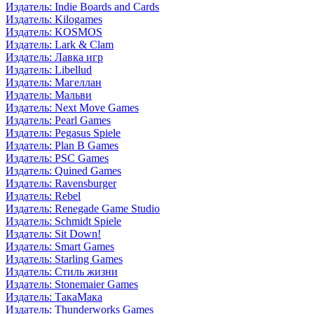
Издатель: Indie Boards and Cards
Издатель: Kilogames
Издатель: KOSMOS
Издатель: Lark & Clam
Издатель: Лавка игр
Издатель: Libellud
Издатель: Магеллан
Издатель: Мальви
Издатель: Next Move Games
Издатель: Pearl Games
Издатель: Pegasus Spiele
Издатель: Plan B Games
Издатель: PSC Games
Издатель: Quined Games
Издатель: Ravensburger
Издатель: Rebel
Издатель: Renegade Game Studio
Издатель: Schmidt Spiele
Издатель: Sit Down!
Издатель: Smart Games
Издатель: Starling Games
Издатель: Стиль жизни
Издатель: Stonemaier Games
Издатель: ТакаМака
Издатель: Thunderworks Games