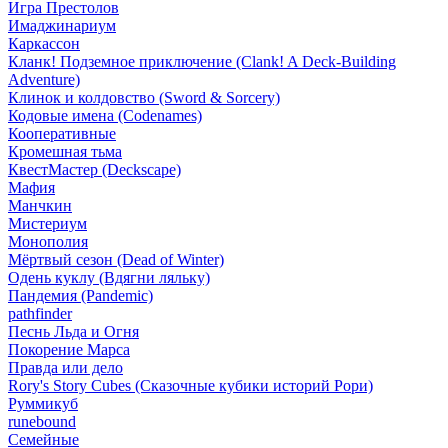
Игра Престолов
Имаджинариум
Каркассон
Кланк! Подземное приключение (Clank! A Deck-Building
Adventure)
Клинок и колдовство (Sword & Sorcery)
Кодовые имена (Codenames)
Кооперативные
Кромешная тьма
КвестМастер (Deckscape)
Мафия
Манчкин
Мистериум
Монополия
Мёртвый сезон (Dead of Winter)
Одень куклу (Вдягни ляльку)
Пандемия (Pandemic)
pathfinder
Песнь Льда и Огня
Покорение Марса
Правда или дело
Rory's Story Cubes (Сказочные кубики историй Рори)
Руммикуб
runebound
Семейные