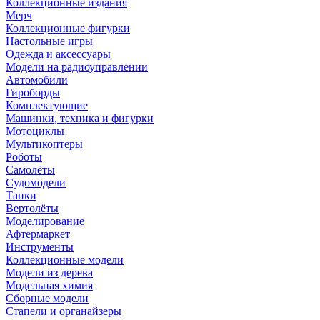
Коллекционные издания
Мерч
Коллекционные фигурки
Настольные игры
Одежда и аксессуары
Модели на радиоуправлении
Автомобили
Гироборды
Комплектующие
Машинки, техника и фигурки
Мотоциклы
Мультикоптеры
Роботы
Самолёты
Судомодели
Танки
Вертолёты
Моделирование
Афтермаркет
Инструменты
Коллекционные модели
Модели из дерева
Модельная химия
Сборные модели
Стапели и органайзеры