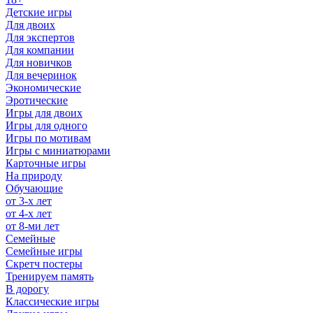
Детские игры
Для двоих
Для экспертов
Для компании
Для новичков
Для вечеринок
Экономические
Эротические
Игры для двоих
Игры для одного
Игры по мотивам
Игры с миниатюрами
Карточные игры
На природу
Обучающие
от 3-х лет
от 4-х лет
от 8-ми лет
Семейные
Семейные игры
Скретч постеры
Тренируем память
В дорогу
Классические игры