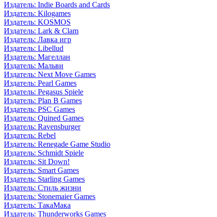
Издатель: Indie Boards and Cards
Издатель: Kilogames
Издатель: KOSMOS
Издатель: Lark & Clam
Издатель: Лавка игр
Издатель: Libellud
Издатель: Магеллан
Издатель: Мальви
Издатель: Next Move Games
Издатель: Pearl Games
Издатель: Pegasus Spiele
Издатель: Plan B Games
Издатель: PSC Games
Издатель: Quined Games
Издатель: Ravensburger
Издатель: Rebel
Издатель: Renegade Game Studio
Издатель: Schmidt Spiele
Издатель: Sit Down!
Издатель: Smart Games
Издатель: Starling Games
Издатель: Стиль жизни
Издатель: Stonemaier Games
Издатель: ТакаМака
Издатель: Thunderworks Games