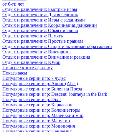
от 6-ти лет
Отдых и развлечения: Быстрые игры
Отдых и развлечения: Для вечеринок
Отдых и развлечения: Игры с заданиями
Отдых и развлечения: Координация движений
Отдых и развлечения: Обьясни слово
Отдых и развлечения: Память
Отдых и развлечения: Простые правила
Отдых и развлечения: Спорт и активный образ жизни
Отдых и развлечения: Викторины
Отдых и развлечения: Внимание и реакция
Отдых и развлечения: Юмор
По игре / книге / фильму
Показываем
Популярные серии игр: 7 чудес
Популярные серии игр: Алиас (Alias)
Популярные серии игр: Билет на Поезд
Популярные серии игр: Descent: Journeys in the Dark
Популярные серии игр: Dixit
Популярные серии игр: Каркассон
Популярные серии игр: Колонизаторы
Популярные серии игр: Маленький мир
Популярные серии игр: Манчкин
Популярные серии игр: Монополия
Популярные серии игр: Пандемия