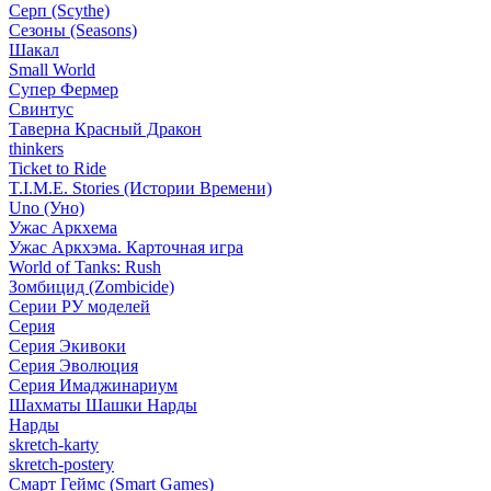
Серп (Scythe)
Сезоны (Seasons)
Шакал
Small World
Супер Фермер
Свинтус
Таверна Красный Дракон
thinkers
Ticket to Ride
T.I.M.E. Stories (Истории Времени)
Uno (Уно)
Ужас Аркхема
Ужас Аркхэма. Карточная игра
World of Tanks: Rush
Зомбицид (Zombicide)
Серии РУ моделей
Серия
Серия Экивоки
Серия Эволюция
Серия Имаджинариум
Шахматы Шашки Нарды
Нарды
skretch-karty
skretch-postery
Смарт Геймс (Smart Games)