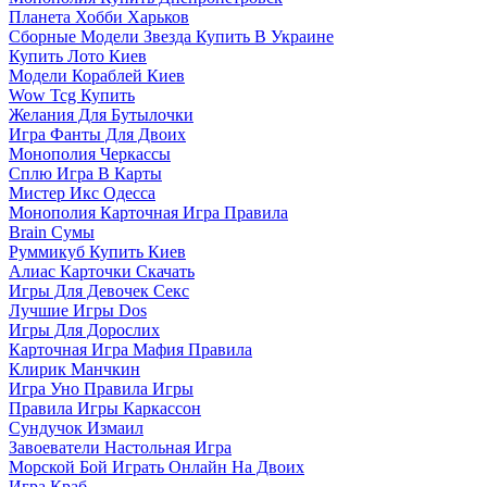
Планета Хобби Харьков
Сборные Модели Звезда Купить В Украине
Купить Лото Киев
Модели Кораблей Киев
Wow Tcg Купить
Желания Для Бутылочки
Игра Фанты Для Двоих
Монополия Черкассы
Сплю Игра В Карты
Мистер Икс Одесса
Монополия Карточная Игра Правила
Brain Сумы
Руммикуб Купить Киев
Алиас Карточки Скачать
Игры Для Девочек Секс
Лучшие Игры Dos
Игры Для Дорослих
Карточная Игра Мафия Правила
Клирик Манчкин
Игра Уно Правила Игры
Правила Игры Каркассон
Сундучок Измаил
Завоеватели Настольная Игра
Морской Бой Играть Онлайн На Двоих
Игра Краб