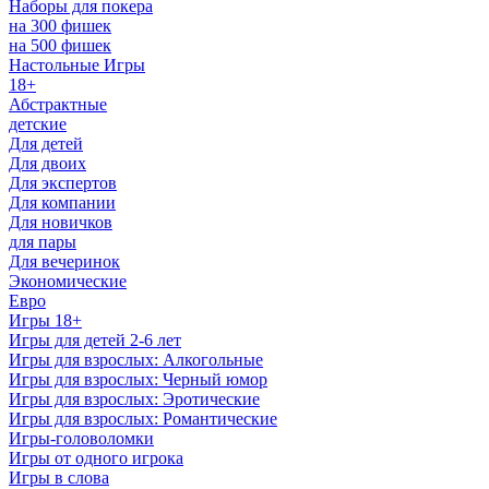
Наборы для покера
на 300 фишек
на 500 фишек
Настольные Игры
18+
Абстрактные
детские
Для детей
Для двоих
Для экспертов
Для компании
Для новичков
для пары
Для вечеринок
Экономические
Евро
Игры 18+
Игры для детей 2-6 лет
Игры для взрослых: Алкогольные
Игры для взрослых: Черный юмор
Игры для взрослых: Эротические
Игры для взрослых: Романтические
Игры-головоломки
Игры от одного игрока
Игры в слова