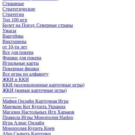
Страшные
Стратегические
Стратегии
Топ 100 игр
Билет на Поезд: Северные страны
Ужасы
Варгеймы
Викторины
от 10-ти лет
Все для покера
Фишки для покера
Игральные карты
Покерные фишки
Все игры по алфавиту
ЖКИ и ККИ
ККИ (коллекционные карточные игры)
ЖКИ (живые карточные игры)
______
Мафия Онлайн Карточная Игра
Манчкин Кот Купить Украина
Магазин Настольных Игр Харьков
Правила Игры Монополия Hasbro
Игра Алиас Онлайн
Монополия Купить Киев
Alias Скачать Карточки