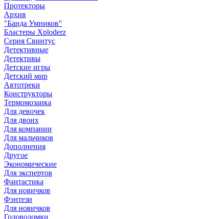
Протекторы
Архив
"Банда Умников"
Бластеры Xploderz
Cерия Свинтус
Детективные
Детективы
Детские игры
Детский мир
Автотреки
Конструкторы
Термомозаика
Для девочек
Для двоих
Для компании
Для мальчиков
Дополнения
Другое
Экономические
Для экспертов
Фантастика
Для новичков
Фэнтези
Для новичков
Головоломки