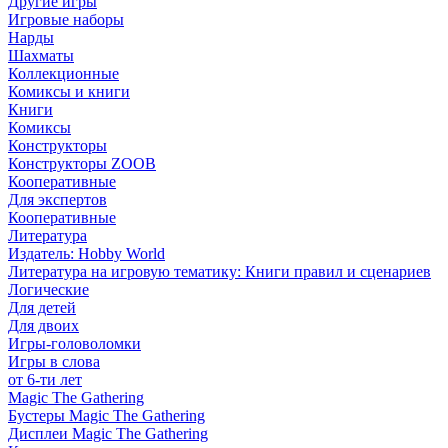
Другие игры
Игровые наборы
Нарды
Шахматы
Коллекционные
Комиксы и книги
Книги
Комиксы
Конструкторы
Конструкторы ZOOB
Кооперативные
Для экспертов
Кооперативные
Литература
Издатель: Hobby World
Литература на игровую тематику: Книги правил и сценариев
Логические
Для детей
Для двоих
Игры-головоломки
Игры в слова
от 6-ти лет
Magic The Gathering
Бустеры Magic The Gathering
Дисплеи Magic The Gathering