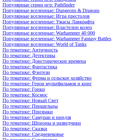
Популярные серии игр: Pathfinder
Популярные вселенные: Dungeons & Dragons
Популярные вселенные: Игра престолов
Популярные вселенные: Ужасы Лавкрафта
Популярные вселенные: Властелин колец
Популярные вселенные: Warhammer 40 000
Популярные вселенные: Warhammer Fantasy Battles
Популярные вселенные: World of Tanks
По тематике: Античность
По тематике: Детективы
По тематике: Доисторические времена
По тематике: Фантастика
По тематике: Фэнтези
По тематике: Ферма и сельское хозяйство
По тематике: Герои мультфильмов и книг
По тематике: Гонки
По тематике: Космос
По тематике: Новый Свет
По тематике: Пришельцы
По тематике: Призраки
По тематике: Самураи и ниндзя
По тематике: Шпионы и разведчики
По тематике: Сказки
По тематике: Средневековье
По тематике: Супергерои