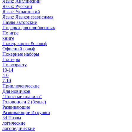
Язык: Английский
Язык: Русский
Язык: Украинский
Язык: Языконезависимая
Пазлы авторские
Подарки для влюбленных
По игре
книге
Покер, карты & гольф
Офисный гольф
Покерные наборы
Постеры
По возрасту
10-14
4-6
7-10
Приключенческие
Для новичков
"Простые правила"
Головоноги 2 (белые)
Развивающие
Развивающие Игрушки
3d Пазлы
логические
логопедические