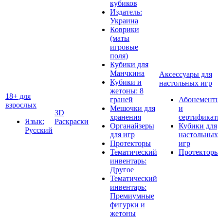
кубиков
Издатель:
Украина
Коврики
(маты
игровые
поля)
Кубики для
Манчкина
Аксессуары для
Кубики и
настольных игр
жетоны: 8
18+ для
граней
Абонемент
взрослых
Мешочки для
и
3D
хранения
сертифика
Язык:
Раскраски
Органайзеры
Кубики для
Русский
для игр
настольных
Протекторы
игр
Тематический
Протектор
инвентарь:
Другое
Тематический
инвентарь:
Премиумные
фигурки и
жетоны