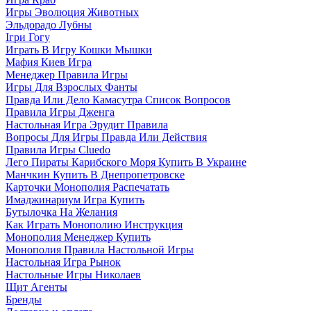
Игры Эволюция Животных
Эльдорадо Лубны
Ігри Гогу
Играть В Игру Кошки Мышки
Мафия Киев Игра
Менеджер Правила Игры
Игры Для Взрослых Фанты
Правда Или Дело Камасутра Список Вопросов
Правила Игры Дженга
Настольная Игра Эрудит Правила
Вопросы Для Игры Правда Или Действия
Правила Игры Cluedo
Лего Пираты Карибского Моря Купить В Украине
Манчкин Купить В Днепропетровске
Карточки Монополия Распечатать
Имаджинариум Игра Купить
Бутылочка На Желания
Как Играть Монополию Инструкция
Монополия Менеджер Купить
Монополия Правила Настольной Игры
Настольная Игра Рынок
Настольные Игры Николаев
Щит Агенты
Бренды