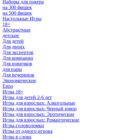
Наборы для покера
на 300 фишек
на 500 фишек
Настольные Игры
18+
Абстрактные
детские
Для детей
Для двоих
Для экспертов
Для компании
Для новичков
для пары
Для вечеринок
Экономические
Евро
Игры 18+
Игры для детей 2-6 лет
Игры для взрослых: Алкогольные
Игры для взрослых: Черный юмор
Игры для взрослых: Эротические
Игры для взрослых: Романтические
Игры-головоломки
Игры от одного игрока
Игры в слова