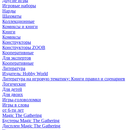
Другие игры
Игровые наборы
Нарды
Шахматы
Коллекционные
Комиксы и книги
Книги
Комиксы
Конструкторы
Конструкторы ZOOB
Кооперативные
Для экспертов
Кооперативные
Литература
Издатель: Hobby World
Литература на игровую тематику: Книги правил и сценариев
Логические
Для детей
Для двоих
Игры-головоломки
Игры в слова
от 6-ти лет
Magic The Gathering
Бустеры Magic The Gathering
Дисплеи Magic The Gathering