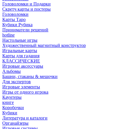
Головоломки и Подарки
Cкретч карты и постеры
Головоломки
Карты Таро
Кубики Рубика
Приниматели решений
hotline
Настольные игры
Художественный магнитный конструктор
Игральные карты
Карты для гадания
КЛАССИЧЕСКИЕ
Игровые аксессуары
Альбомы
Башни, стаканы & мешочки
Для экспертов
Игровые элементы
Игры от одного игрока
Каунтеры
книге
Коробочки
Кубики
Литература и каталоги
Органайзеры
Игровые системы