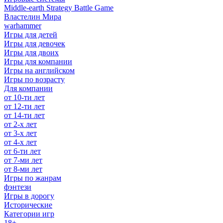
Middle-earth Strategy Battle Game
Властелин Мира
warhammer
Игры для детей
Игры для девочек
Игры для двоих
Игры для компании
Игры на английском
Игры по возрасту
Для компании
от 10-ти лет
от 12-ти лет
от 14-ти лет
от 2-х лет
от 3-х лет
от 4-х лет
от 6-ти лет
от 7-ми лет
от 8-ми лет
Игры по жанрам
фэнтези
Игры в дорогу
Исторические
Категории игр
18+