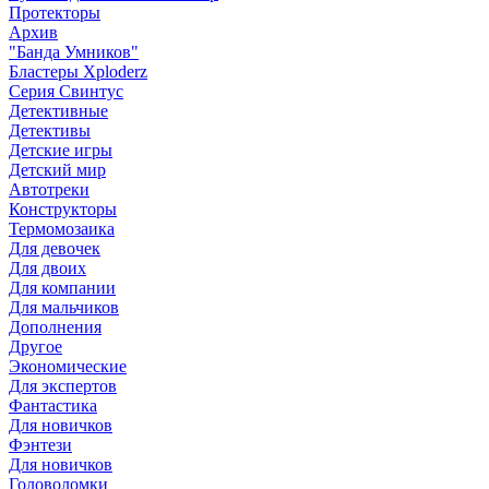
Протекторы
Архив
"Банда Умников"
Бластеры Xploderz
Cерия Свинтус
Детективные
Детективы
Детские игры
Детский мир
Автотреки
Конструкторы
Термомозаика
Для девочек
Для двоих
Для компании
Для мальчиков
Дополнения
Другое
Экономические
Для экспертов
Фантастика
Для новичков
Фэнтези
Для новичков
Головоломки