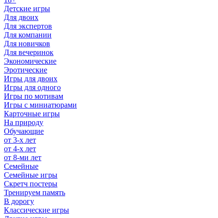
Детские игры
Для двоих
Для экспертов
Для компании
Для новичков
Для вечеринок
Экономические
Эротические
Игры для двоих
Игры для одного
Игры по мотивам
Игры с миниатюрами
Карточные игры
На природу
Обучающие
от 3-х лет
от 4-х лет
от 8-ми лет
Семейные
Семейные игры
Скретч постеры
Тренируем память
В дорогу
Классические игры