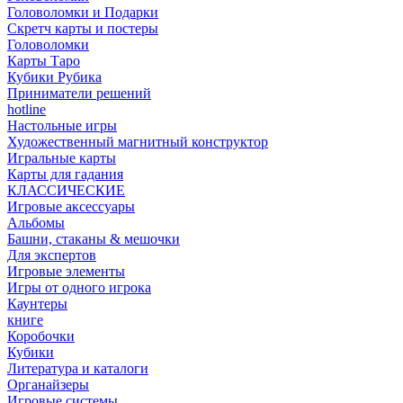
Головоломки и Подарки
Cкретч карты и постеры
Головоломки
Карты Таро
Кубики Рубика
Приниматели решений
hotline
Настольные игры
Художественный магнитный конструктор
Игральные карты
Карты для гадания
КЛАССИЧЕСКИЕ
Игровые аксессуары
Альбомы
Башни, стаканы & мешочки
Для экспертов
Игровые элементы
Игры от одного игрока
Каунтеры
книге
Коробочки
Кубики
Литература и каталоги
Органайзеры
Игровые системы