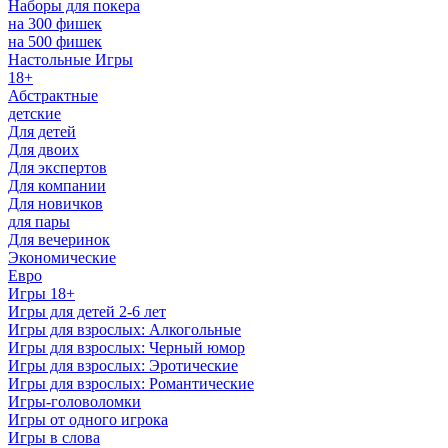
Наборы для покера
на 300 фишек
на 500 фишек
Настольные Игры
18+
Абстрактные
детские
Для детей
Для двоих
Для экспертов
Для компании
Для новичков
для пары
Для вечеринок
Экономические
Евро
Игры 18+
Игры для детей 2-6 лет
Игры для взрослых: Алкогольные
Игры для взрослых: Черный юмор
Игры для взрослых: Эротические
Игры для взрослых: Романтические
Игры-головоломки
Игры от одного игрока
Игры в слова