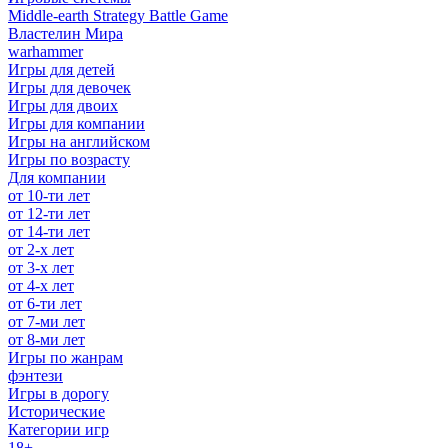
Middle-earth Strategy Battle Game
Властелин Мира
warhammer
Игры для детей
Игры для девочек
Игры для двоих
Игры для компании
Игры на английском
Игры по возрасту
Для компании
от 10-ти лет
от 12-ти лет
от 14-ти лет
от 2-х лет
от 3-х лет
от 4-х лет
от 6-ти лет
от 7-ми лет
от 8-ми лет
Игры по жанрам
фэнтези
Игры в дорогу
Исторические
Категории игр
18+