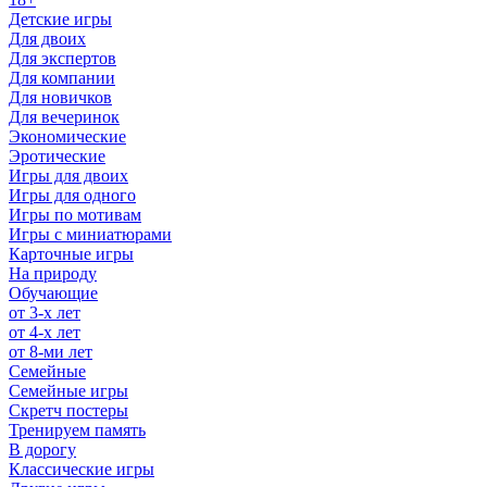
Детские игры
Для двоих
Для экспертов
Для компании
Для новичков
Для вечеринок
Экономические
Эротические
Игры для двоих
Игры для одного
Игры по мотивам
Игры с миниатюрами
Карточные игры
На природу
Обучающие
от 3-х лет
от 4-х лет
от 8-ми лет
Семейные
Семейные игры
Скретч постеры
Тренируем память
В дорогу
Классические игры