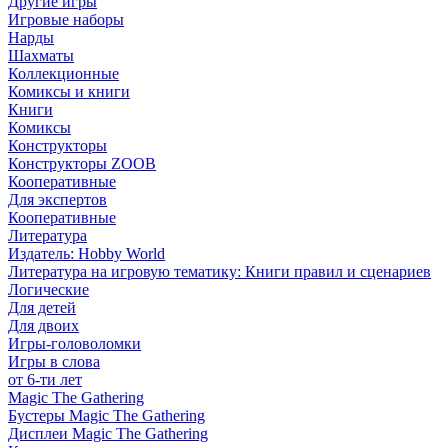
Другие игры
Игровые наборы
Нарды
Шахматы
Коллекционные
Комиксы и книги
Книги
Комиксы
Конструкторы
Конструкторы ZOOB
Кооперативные
Для экспертов
Кооперативные
Литература
Издатель: Hobby World
Литература на игровую тематику: Книги правил и сценариев
Логические
Для детей
Для двоих
Игры-головоломки
Игры в слова
от 6-ти лет
Magic The Gathering
Бустеры Magic The Gathering
Дисплеи Magic The Gathering