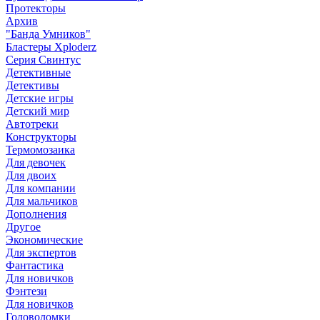
Протекторы
Архив
"Банда Умников"
Бластеры Xploderz
Cерия Свинтус
Детективные
Детективы
Детские игры
Детский мир
Автотреки
Конструкторы
Термомозаика
Для девочек
Для двоих
Для компании
Для мальчиков
Дополнения
Другое
Экономические
Для экспертов
Фантастика
Для новичков
Фэнтези
Для новичков
Головоломки