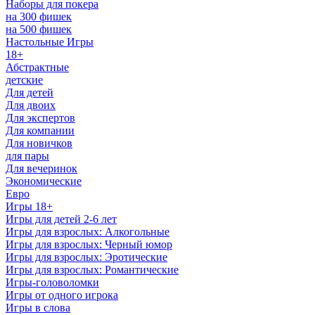
Наборы для покера
на 300 фишек
на 500 фишек
Настольные Игры
18+
Абстрактные
детские
Для детей
Для двоих
Для экспертов
Для компании
Для новичков
для пары
Для вечеринок
Экономические
Евро
Игры 18+
Игры для детей 2-6 лет
Игры для взрослых: Алкогольные
Игры для взрослых: Черный юмор
Игры для взрослых: Эротические
Игры для взрослых: Романтические
Игры-головоломки
Игры от одного игрока
Игры в слова