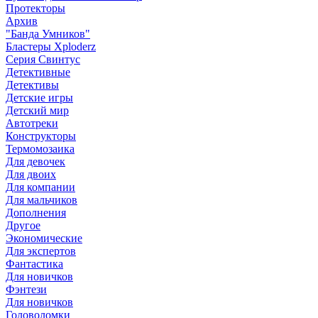
Протекторы
Архив
"Банда Умников"
Бластеры Xploderz
Cерия Свинтус
Детективные
Детективы
Детские игры
Детский мир
Автотреки
Конструкторы
Термомозаика
Для девочек
Для двоих
Для компании
Для мальчиков
Дополнения
Другое
Экономические
Для экспертов
Фантастика
Для новичков
Фэнтези
Для новичков
Головоломки