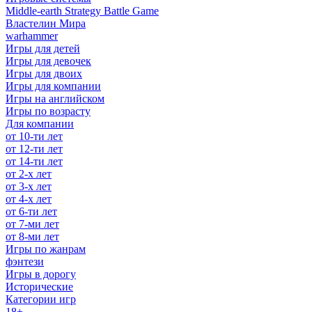
Middle-earth Strategy Battle Game
Властелин Мира
warhammer
Игры для детей
Игры для девочек
Игры для двоих
Игры для компании
Игры на английском
Игры по возрасту
Для компании
от 10-ти лет
от 12-ти лет
от 14-ти лет
от 2-х лет
от 3-х лет
от 4-х лет
от 6-ти лет
от 7-ми лет
от 8-ми лет
Игры по жанрам
фэнтези
Игры в дорогу
Исторические
Категории игр
18+