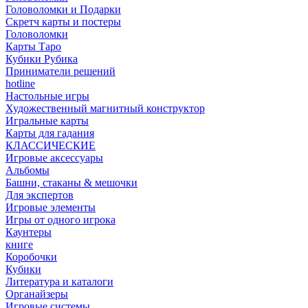
Головоломки и Подарки
Cкретч карты и постеры
Головоломки
Карты Таро
Кубики Рубика
Приниматели решений
hotline
Настольные игры
Художественный магнитный конструктор
Игральные карты
Карты для гадания
КЛАССИЧЕСКИЕ
Игровые аксессуары
Альбомы
Башни, стаканы & мешочки
Для экспертов
Игровые элементы
Игры от одного игрока
Каунтеры
книге
Коробочки
Кубики
Литература и каталоги
Органайзеры
Игровые системы