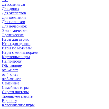
Детские игры
Для двоих
Для экспертов
Для компании
Для новичков
Для вечеринок
Экономические
Эротические
Игры для двоих
Игры для одного
Игры по мотивам
Игры с миниатюрами
Карточные игры
На природу
Обучающие
от 3-х лет
от 4-х лет
от 8-ми лет
Семейные
Семейные игры
Скретч постеры
Тренируем память
В дорогу
Классические игры