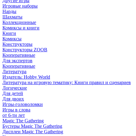
Другие игры
Игровые наборы
Нарды
Шахматы
Коллекционные
Комиксы и книги
Книги
Комиксы
Конструкторы
Конструкторы ZOOB
Кооперативные
Для экспертов
Кооперативные
Литература
Издатель: Hobby World
Литература на игровую тематику: Книги правил и сценариев
Логические
Для детей
Для двоих
Игры-головоломки
Игры в слова
от 6-ти лет
Magic The Gathering
Бустеры Magic The Gathering
Дисплеи Magic The Gathering