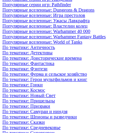
Популярные серии игр: Pathfinder
Популярные вселенные: Dungeons & Dragons
Популярные вселенные: Игра престолов
Популярные вселенные: Ужасы Лавкрафта
Популярные вселенные: Властелин колец
Популярные вселенные: Warhammer 40 000
Популярные вселенные: Warhammer Fantasy Battles
Популярные вселенные: World of Tanks
По тематике: Античность
По тематике: Детективы
По тематике: Доисторические времена
По тематике: Фантастика
По тематике: Фэнтези
По тематике: Ферма и сельское хозяйство
По тематике: Герои мультфильмов и книг
По тематике: Гонки
По тематике: Космос
По тематике: Новый Свет
По тематике: Пришельцы
По тематике: Призраки
По тематике: Самураи и ниндзя
По тематике: Шпионы и разведчики
По тематике: Сказки
По тематике: Средневековье
По тематике: Супергерои