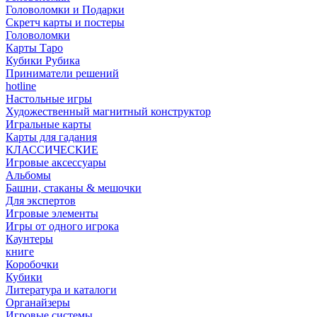
Головоломки и Подарки
Cкретч карты и постеры
Головоломки
Карты Таро
Кубики Рубика
Приниматели решений
hotline
Настольные игры
Художественный магнитный конструктор
Игральные карты
Карты для гадания
КЛАССИЧЕСКИЕ
Игровые аксессуары
Альбомы
Башни, стаканы & мешочки
Для экспертов
Игровые элементы
Игры от одного игрока
Каунтеры
книге
Коробочки
Кубики
Литература и каталоги
Органайзеры
Игровые системы