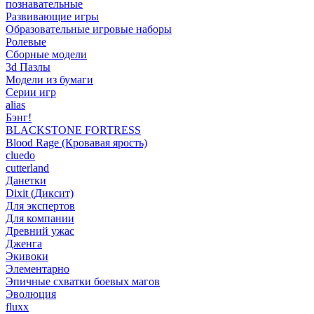
познавательные
Развивающие игры
Образовательные игровые наборы
Ролевые
Сборные модели
3d Пазлы
Модели из бумаги
Серии игр
alias
Бэнг!
BLACKSTONE FORTRESS
Blood Rage (Кровавая ярость)
cluedo
cutterland
Данетки
Dixit (Диксит)
Для экспертов
Для компании
Древний ужас
Дженга
Экивоки
Элементарно
Эпичные схватки боевых магов
Эволюция
fluxx