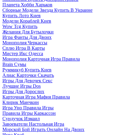
Планета Хобби Харьков
Сборные Модели Звезда Купить В Украине
Купить Лото Киев
Модели Кораблей Киев
Wow Tcg Купить
Желания Для Бутылочки
Игра Фанты Для Двоих
Монополия Черкассы
Сплю Игра В Карты
Мистер Икс Одесса
Монополия Карточная Игра Правила
Brain Сумы
Руммикуб Купить Киев
Алиас Карточки Скачать
Игры Для Девочек Секс
Лучшие Игры Dos
Игры Для Дорослих
Карточная Игра Мафия Правила
Клирик Манчкин
Игра Уно Правила Игры
Правила Игры Каркассон
Сундучок Измаил
Завоеватели Настольная Игра
Морской Бой Играть Онлайн На Двоих
Игра Краб