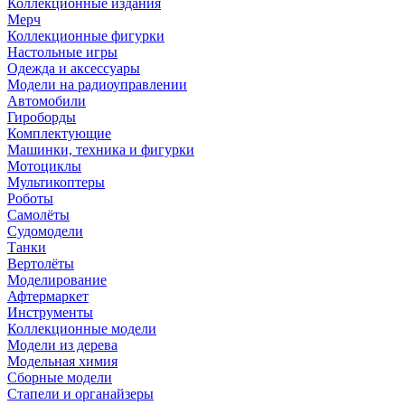
Коллекционные издания
Мерч
Коллекционные фигурки
Настольные игры
Одежда и аксессуары
Модели на радиоуправлении
Автомобили
Гироборды
Комплектующие
Машинки, техника и фигурки
Мотоциклы
Мультикоптеры
Роботы
Самолёты
Судомодели
Танки
Вертолёты
Моделирование
Афтермаркет
Инструменты
Коллекционные модели
Модели из дерева
Модельная химия
Сборные модели
Стапели и органайзеры