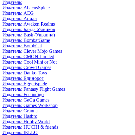
Издатель:
Издатель: AbacusSpiele
Издатель: AEG
Издатель: Ариал
Издатель: Awaken Realms
Издатель: Банда Умников
Издатель: Bask (Украина)
Издатель: BombatGame
Издатель: BombCat
Издатель: Clever Mojo Games
Издатель: CMON Limited
Издатель: Cool Mini or Not
Издатель: Crowd Games
Издатель: Danko Toys
Издатель: Единорог
Издатель: Eggertspiele
Издатель: Fantasy Flight Games
Издатель: Feelindigo
Издатель: GaGa Games
Издатель: Games Workshop
Издатель: Granna
Издатель: Hasbro
Издатель: Hobby World
Издатель: HUCH! & friends
Издатель: IELLO