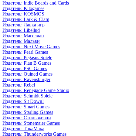
Издатель: Indie Boards and Cards
Издатель: Kilogames
Издатель: KOSMOS
Издатель: Lark & Clam
Издатель: Лавка игр
Издатель: Libellud
Издатель: Магеллан
Издатель: Мальви
Издатель: Next Move Games
Издатель: Pearl Games
Издатель: Pegasus Spiele
Издатель: Plan B Games
Издатель: PSC Games
Издатель: Quined Games
Издатель: Ravensburger
Издатель: Rebel
Издатель: Renegade Game Studio
Издатель: Schmidt Spiele
Издатель: Sit Down!
Издатель: Smart Games
Издатель: Starling Games
Издатель: Стиль жизни
Издатель: Stonemaier Games
Издатель: ТакаМака
Издатель: Thunderworks Games