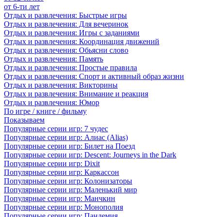
от 6-ти лет
Отдых и развлечения: Быстрые игры
Отдых и развлечения: Для вечеринок
Отдых и развлечения: Игры с заданиями
Отдых и развлечения: Координация движений
Отдых и развлечения: Обьясни слово
Отдых и развлечения: Память
Отдых и развлечения: Простые правила
Отдых и развлечения: Спорт и активный образ жизни
Отдых и развлечения: Викторины
Отдых и развлечения: Внимание и реакция
Отдых и развлечения: Юмор
По игре / книге / фильму
Показываем
Популярные серии игр: 7 чудес
Популярные серии игр: Алиас (Alias)
Популярные серии игр: Билет на Поезд
Популярные серии игр: Descent: Journeys in the Dark
Популярные серии игр: Dixit
Популярные серии игр: Каркассон
Популярные серии игр: Колонизаторы
Популярные серии игр: Маленький мир
Популярные серии игр: Манчкин
Популярные серии игр: Монополия
Популярные серии игр: Пандемия