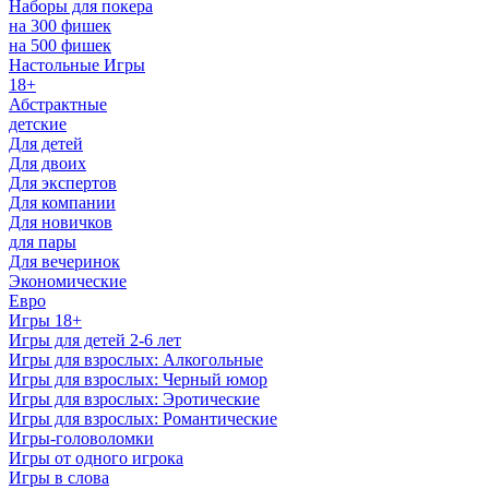
Наборы для покера
на 300 фишек
на 500 фишек
Настольные Игры
18+
Абстрактные
детские
Для детей
Для двоих
Для экспертов
Для компании
Для новичков
для пары
Для вечеринок
Экономические
Евро
Игры 18+
Игры для детей 2-6 лет
Игры для взрослых: Алкогольные
Игры для взрослых: Черный юмор
Игры для взрослых: Эротические
Игры для взрослых: Романтические
Игры-головоломки
Игры от одного игрока
Игры в слова