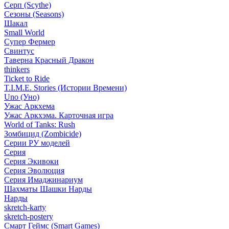
Серп (Scythe)
Сезоны (Seasons)
Шакал
Small World
Супер Фермер
Свинтус
Таверна Красный Дракон
thinkers
Ticket to Ride
T.I.M.E. Stories (Истории Времени)
Uno (Уно)
Ужас Аркхема
Ужас Аркхэма. Карточная игра
World of Tanks: Rush
Зомбицид (Zombicide)
Серии РУ моделей
Серия
Серия Экивоки
Серия Эволюция
Серия Имаджинариум
Шахматы Шашки Нарды
Нарды
skretch-karty
skretch-postery
Смарт Геймс (Smart Games)