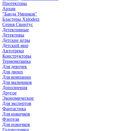
Протекторы
Архив
"Банда Умников"
Бластеры Xploderz
Cерия Свинтус
Детективные
Детективы
Детские игры
Детский мир
Автотреки
Конструкторы
Термомозаика
Для девочек
Для двоих
Для компании
Для мальчиков
Дополнения
Другое
Экономические
Для экспертов
Фантастика
Для новичков
Фэнтези
Для новичков
Головоломки