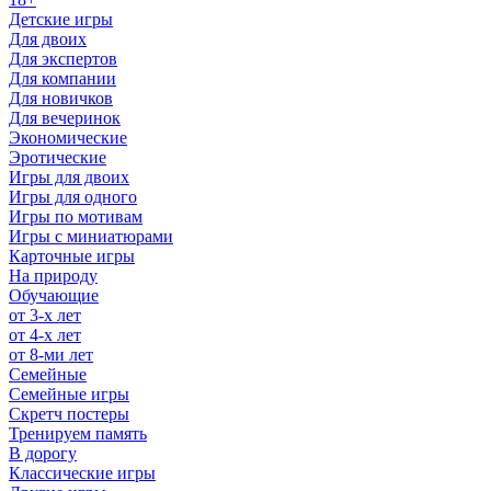
Детские игры
Для двоих
Для экспертов
Для компании
Для новичков
Для вечеринок
Экономические
Эротические
Игры для двоих
Игры для одного
Игры по мотивам
Игры с миниатюрами
Карточные игры
На природу
Обучающие
от 3-х лет
от 4-х лет
от 8-ми лет
Семейные
Семейные игры
Скретч постеры
Тренируем память
В дорогу
Классические игры