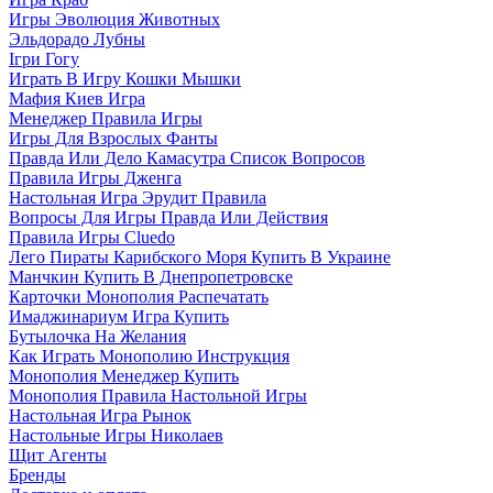
Игры Эволюция Животных
Эльдорадо Лубны
Ігри Гогу
Играть В Игру Кошки Мышки
Мафия Киев Игра
Менеджер Правила Игры
Игры Для Взрослых Фанты
Правда Или Дело Камасутра Список Вопросов
Правила Игры Дженга
Настольная Игра Эрудит Правила
Вопросы Для Игры Правда Или Действия
Правила Игры Cluedo
Лего Пираты Карибского Моря Купить В Украине
Манчкин Купить В Днепропетровске
Карточки Монополия Распечатать
Имаджинариум Игра Купить
Бутылочка На Желания
Как Играть Монополию Инструкция
Монополия Менеджер Купить
Монополия Правила Настольной Игры
Настольная Игра Рынок
Настольные Игры Николаев
Щит Агенты
Бренды