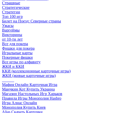
Страшные
Стратегические
Стратегии
Топ 100 игр
Билет на Поезд: Северные страны
Ужасы
Варгеймы
Викторины
от 10-ти лет
Все для покера
Фишки для покера
Игральные карты
Покерные фишки
Все игры по алфавиту
ЖКИ и ККИ
ККИ (коллекционные карточные игры)
ЖКИ (живые карточные игры)
______
Мафия Онлайн Карточная Игра
Манчкин Кот Купить Украина
Магазин Настольных Игр Харьков
Правила Игры Монополия Hasbro
Игра Алиас Онлайн
Монополия Купить Киев
Alias Скачать Карточки