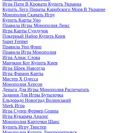
Игра Пати В Кровати Купить Украина
Купить Лего Пираты Карибского Моря В Украине
Монополия Скачать Игру
Купить Карты Уно
Правила Игры Монополия Люкс
Игра Карты Сундучок
Покерный Набор Купить Киев
Super Fermer
Правила Уно Флип
Правила Игра Монополия
Игра Алиас Слова
Манчкин Кот Купить Киев
Игра Шрек Навсегда
Игра Фараон Карты
Мистер Х Одесса
Монополия Херсон
Деньги Для Игры Монополия Распечатать
Задания Для Игры Бутылочка
Ельдорадо Новоград Волинський
Shrek Игра
Игра Супер Фермер Granna
Игра Кукарача Аналог
Монополия Карточки Шанс
Купить Игру Твистер
Монополия Купить Днепропетровск