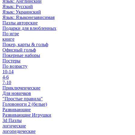
Язык: Английский
Язык: Русский
Язык: Украинский
Язык: Языконезависимая
Пазлы авторские
Подарки для влюбленных
По игре
книге
Покер, карты & гольф
Офисный гольф
Покерные наборы
Постеры
По возрасту
10-14
4-6
7-10
Приключенческие
Для новичков
"Простые правила"
Головоноги 2 (белые)
Развивающие
Развивающие Игрушки
3d Пазлы
логические
логопедические