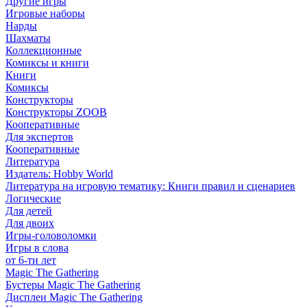
Другие игры
Игровые наборы
Нарды
Шахматы
Коллекционные
Комиксы и книги
Книги
Комиксы
Конструкторы
Конструкторы ZOOB
Кооперативные
Для экспертов
Кооперативные
Литература
Издатель: Hobby World
Литература на игровую тематику: Книги правил и сценариев
Логические
Для детей
Для двоих
Игры-головоломки
Игры в слова
от 6-ти лет
Magic The Gathering
Бустеры Magic The Gathering
Дисплеи Magic The Gathering