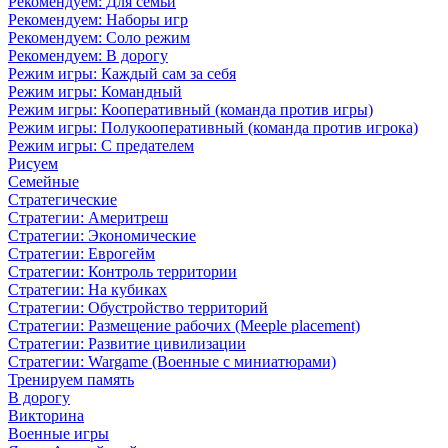
Рекомендуем: Для семьи
Рекомендуем: Наборы игр
Рекомендуем: Соло режим
Рекомендуем: В дорогу
Режим игры: Каждый сам за себя
Режим игры: Командный
Режим игры: Кооперативный (команда против игры)
Режим игры: Полукооперативный (команда против игрока)
Режим игры: С предателем
Рисуем
Семейные
Стратегические
Стратегии: Америтреш
Стратегии: Экономические
Стратегии: Еврогейм
Стратегии: Контроль территории
Стратегии: На кубиках
Стратегии: Обустройство территорий
Стратегии: Размещение рабочих (Meeple placement)
Стратегии: Развитие цивилизации
Стратегии: Wargame (Военные с миниатюрами)
Тренируем память
В дорогу
Викторина
Военные игры