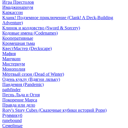
Игра Престолов
Имаджинариум
Каркассон
Кланк! Подземное приключение (Clank! A Deck-Building
Adventure)
Клинок и колдовство (Sword & Sorcery)
Кодовые имена (Codenames)
Кооперативные
Кромешная тьма
КвестМастер (Deckscape)
Мафия
Манчкин
Мистериум
Монополия
Мёртвый сезон (Dead of Winter)
Одень куклу (Вдягни ляльку)
Пандемия (Pandemic)
pathfinder
Песнь Льда и Огня
Покорение Марса
Правда или дело
Rory's Story Cubes (Сказочные кубики историй Рори)
Руммикуб
runebound
Семейные