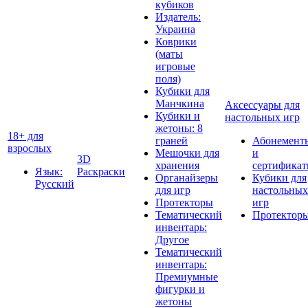
кубиков
Издатель:
Украина
Коврики
(маты
игровые
поля)
Кубики для
Манчкина
Аксессуары для
Кубики и
настольных игр
жетоны: 8
18+ для
граней
Абонемент
взрослых
Мешочки для
и
3D
хранения
сертифика
Язык:
Раскраски
Органайзеры
Кубики для
Русский
для игр
настольных
Протекторы
игр
Тематический
Протектор
инвентарь:
Другое
Тематический
инвентарь:
Премиумные
фигурки и
жетоны