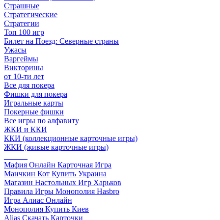
Страшные
Стратегические
Стратегии
Топ 100 игр
Билет на Поезд: Северные страны
Ужасы
Варгеймы
Викторины
от 10-ти лет
Все для покера
Фишки для покера
Игральные карты
Покерные фишки
Все игры по алфавиту
ЖКИ и ККИ
ККИ (коллекционные карточные игры)
ЖКИ (живые карточные игры)
______
Мафия Онлайн Карточная Игра
Манчкин Кот Купить Украина
Магазин Настольных Игр Харьков
Правила Игры Монополия Hasbro
Игра Алиас Онлайн
Монополия Купить Киев
Alias Скачать Карточки