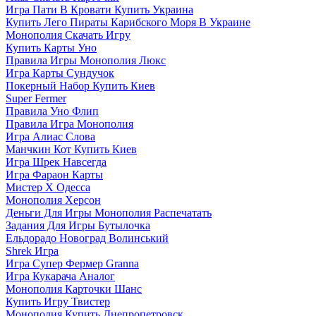
Игра Пати В Кровати Купить Украина
Купить Лего Пираты Карибского Моря В Украине
Монополия Скачать Игру
Купить Карты Уно
Правила Игры Монополия Люкс
Игра Карты Сундучок
Покерный Набор Купить Киев
Super Fermer
Правила Уно Флип
Правила Игра Монополия
Игра Алиас Слова
Манчкин Кот Купить Киев
Игра Шрек Навсегда
Игра Фараон Карты
Мистер Х Одесса
Монополия Херсон
Деньги Для Игры Монополия Распечатать
Задания Для Игры Бутылочка
Ельдорадо Новоград Волинський
Shrek Игра
Игра Супер Фермер Granna
Игра Кукарача Аналог
Монополия Карточки Шанс
Купить Игру Твистер
Монополия Купить Днепропетровск