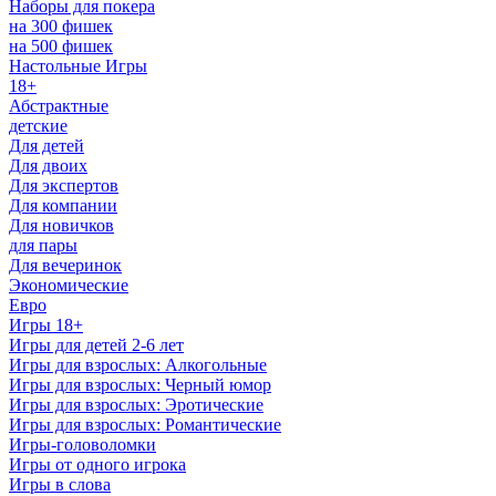
Наборы для покера
на 300 фишек
на 500 фишек
Настольные Игры
18+
Абстрактные
детские
Для детей
Для двоих
Для экспертов
Для компании
Для новичков
для пары
Для вечеринок
Экономические
Евро
Игры 18+
Игры для детей 2-6 лет
Игры для взрослых: Алкогольные
Игры для взрослых: Черный юмор
Игры для взрослых: Эротические
Игры для взрослых: Романтические
Игры-головоломки
Игры от одного игрока
Игры в слова