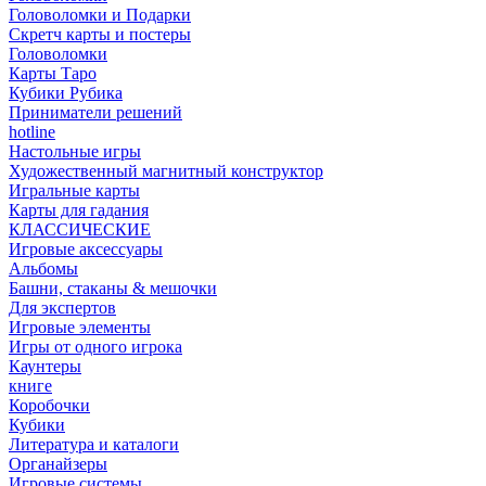
Головоломки и Подарки
Cкретч карты и постеры
Головоломки
Карты Таро
Кубики Рубика
Приниматели решений
hotline
Настольные игры
Художественный магнитный конструктор
Игральные карты
Карты для гадания
КЛАССИЧЕСКИЕ
Игровые аксессуары
Альбомы
Башни, стаканы & мешочки
Для экспертов
Игровые элементы
Игры от одного игрока
Каунтеры
книге
Коробочки
Кубики
Литература и каталоги
Органайзеры
Игровые системы