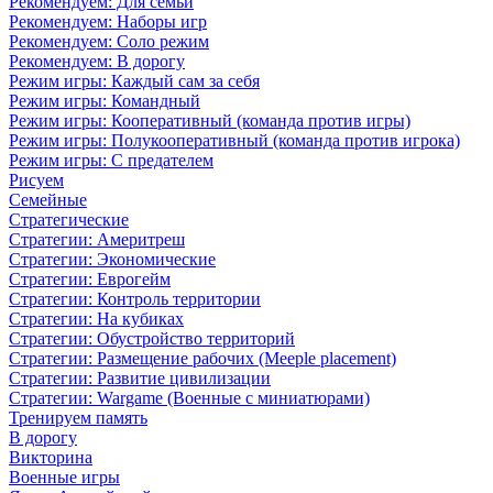
Рекомендуем: Для семьи
Рекомендуем: Наборы игр
Рекомендуем: Соло режим
Рекомендуем: В дорогу
Режим игры: Каждый сам за себя
Режим игры: Командный
Режим игры: Кооперативный (команда против игры)
Режим игры: Полукооперативный (команда против игрока)
Режим игры: С предателем
Рисуем
Семейные
Стратегические
Стратегии: Америтреш
Стратегии: Экономические
Стратегии: Еврогейм
Стратегии: Контроль территории
Стратегии: На кубиках
Стратегии: Обустройство территорий
Стратегии: Размещение рабочих (Meeple placement)
Стратегии: Развитие цивилизации
Стратегии: Wargame (Военные с миниатюрами)
Тренируем память
В дорогу
Викторина
Военные игры