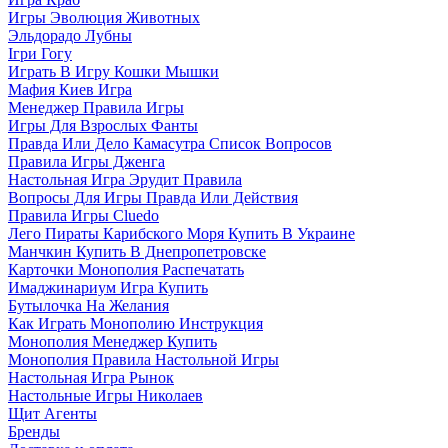
Игры Эволюция Животных
Эльдорадо Лубны
Ігри Гогу
Играть В Игру Кошки Мышки
Мафия Киев Игра
Менеджер Правила Игры
Игры Для Взрослых Фанты
Правда Или Дело Камасутра Список Вопросов
Правила Игры Дженга
Настольная Игра Эрудит Правила
Вопросы Для Игры Правда Или Действия
Правила Игры Cluedo
Лего Пираты Карибского Моря Купить В Украине
Манчкин Купить В Днепропетровске
Карточки Монополия Распечатать
Имаджинариум Игра Купить
Бутылочка На Желания
Как Играть Монополию Инструкция
Монополия Менеджер Купить
Монополия Правила Настольной Игры
Настольная Игра Рынок
Настольные Игры Николаев
Щит Агенты
Бренды