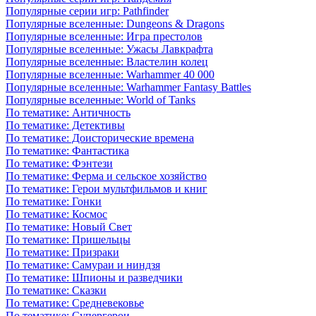
Популярные серии игр: Pathfinder
Популярные вселенные: Dungeons & Dragons
Популярные вселенные: Игра престолов
Популярные вселенные: Ужасы Лавкрафта
Популярные вселенные: Властелин колец
Популярные вселенные: Warhammer 40 000
Популярные вселенные: Warhammer Fantasy Battles
Популярные вселенные: World of Tanks
По тематике: Античность
По тематике: Детективы
По тематике: Доисторические времена
По тематике: Фантастика
По тематике: Фэнтези
По тематике: Ферма и сельское хозяйство
По тематике: Герои мультфильмов и книг
По тематике: Гонки
По тематике: Космос
По тематике: Новый Свет
По тематике: Пришельцы
По тематике: Призраки
По тематике: Самураи и ниндзя
По тематике: Шпионы и разведчики
По тематике: Сказки
По тематике: Средневековье
По тематике: Супергерои