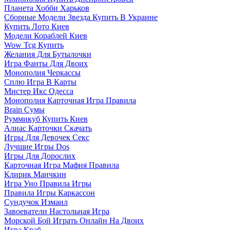
Планета Хобби Харьков
Сборные Модели Звезда Купить В Украине
Купить Лото Киев
Модели Кораблей Киев
Wow Tcg Купить
Желания Для Бутылочки
Игра Фанты Для Двоих
Монополия Черкассы
Сплю Игра В Карты
Мистер Икс Одесса
Монополия Карточная Игра Правила
Brain Сумы
Руммикуб Купить Киев
Алиас Карточки Скачать
Игры Для Девочек Секс
Лучшие Игры Dos
Игры Для Дорослих
Карточная Игра Мафия Правила
Клирик Манчкин
Игра Уно Правила Игры
Правила Игры Каркассон
Сундучок Измаил
Завоеватели Настольная Игра
Морской Бой Играть Онлайн На Двоих
Игра Краб