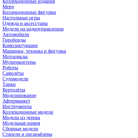
Коллекционные издания
Мерч
Коллекционные фигурки
Настольные игры
Одежда и аксессуары
Модели на радиоуправлении
Автомобили
Гироборды
Комплектующие
Машинки, техника и фигурки
Мотоциклы
Мультикоптеры
Роботы
Самолёты
Судомодели
Танки
Вертолёты
Моделирование
Афтермаркет
Инструменты
Коллекционные модели
Модели из дерева
Модельная химия
Сборные модели
Стапели и органайзеры