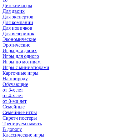
Детские игры
Для двоих
Для экспертов
Для компании
Для новичков
Для вечеринок
Экономические
Эротические
Игры для двоих
Игры для одного
Игры по мотивам
Игры с миниатюрами
Карточные игры
На природу
Обучающие
от 3-х лет
от 4-х лет
от 8-ми лет
Семейные
Семейные игры
Скретч постеры
Тренируем память
В дорогу
Классические игры