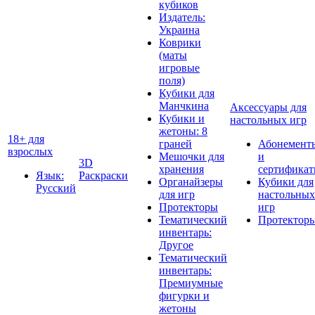
кубиков
Издатель:
Украина
Коврики
(маты
игровые
поля)
Кубики для
Манчкина
Аксессуары для
Кубики и
настольных игр
жетоны: 8
18+ для
граней
Абонемент
взрослых
Мешочки для
и
3D
хранения
сертифика
Язык:
Раскраски
Органайзеры
Кубики для
Русский
для игр
настольных
Протекторы
игр
Тематический
Протектор
инвентарь:
Другое
Тематический
инвентарь:
Премиумные
фигурки и
жетоны