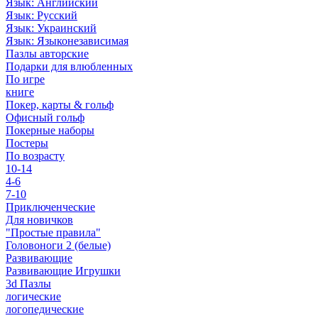
Язык: Английский
Язык: Русский
Язык: Украинский
Язык: Языконезависимая
Пазлы авторские
Подарки для влюбленных
По игре
книге
Покер, карты & гольф
Офисный гольф
Покерные наборы
Постеры
По возрасту
10-14
4-6
7-10
Приключенческие
Для новичков
"Простые правила"
Головоноги 2 (белые)
Развивающие
Развивающие Игрушки
3d Пазлы
логические
логопедические