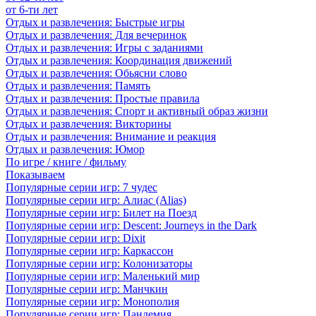
от 6-ти лет
Отдых и развлечения: Быстрые игры
Отдых и развлечения: Для вечеринок
Отдых и развлечения: Игры с заданиями
Отдых и развлечения: Координация движений
Отдых и развлечения: Обьясни слово
Отдых и развлечения: Память
Отдых и развлечения: Простые правила
Отдых и развлечения: Спорт и активный образ жизни
Отдых и развлечения: Викторины
Отдых и развлечения: Внимание и реакция
Отдых и развлечения: Юмор
По игре / книге / фильму
Показываем
Популярные серии игр: 7 чудес
Популярные серии игр: Алиас (Alias)
Популярные серии игр: Билет на Поезд
Популярные серии игр: Descent: Journeys in the Dark
Популярные серии игр: Dixit
Популярные серии игр: Каркассон
Популярные серии игр: Колонизаторы
Популярные серии игр: Маленький мир
Популярные серии игр: Манчкин
Популярные серии игр: Монополия
Популярные серии игр: Пандемия