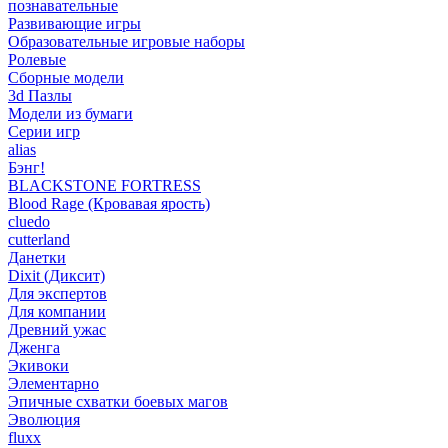
познавательные
Развивающие игры
Образовательные игровые наборы
Ролевые
Сборные модели
3d Пазлы
Модели из бумаги
Серии игр
alias
Бэнг!
BLACKSTONE FORTRESS
Blood Rage (Кровавая ярость)
cluedo
cutterland
Данетки
Dixit (Диксит)
Для экспертов
Для компании
Древний ужас
Дженга
Экивоки
Элементарно
Эпичные схватки боевых магов
Эволюция
fluxx