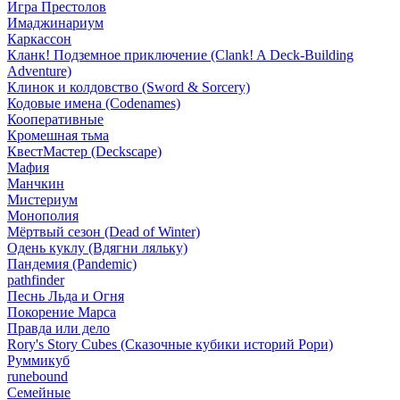
Игра Престолов
Имаджинариум
Каркассон
Кланк! Подземное приключение (Clank! A Deck-Building
Adventure)
Клинок и колдовство (Sword & Sorcery)
Кодовые имена (Codenames)
Кооперативные
Кромешная тьма
КвестМастер (Deckscape)
Мафия
Манчкин
Мистериум
Монополия
Мёртвый сезон (Dead of Winter)
Одень куклу (Вдягни ляльку)
Пандемия (Pandemic)
pathfinder
Песнь Льда и Огня
Покорение Марса
Правда или дело
Rory's Story Cubes (Сказочные кубики историй Рори)
Руммикуб
runebound
Семейные