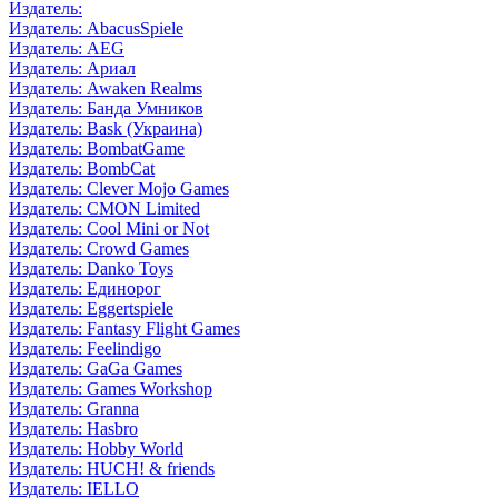
Издатель:
Издатель: AbacusSpiele
Издатель: AEG
Издатель: Ариал
Издатель: Awaken Realms
Издатель: Банда Умников
Издатель: Bask (Украина)
Издатель: BombatGame
Издатель: BombCat
Издатель: Clever Mojo Games
Издатель: CMON Limited
Издатель: Cool Mini or Not
Издатель: Crowd Games
Издатель: Danko Toys
Издатель: Единорог
Издатель: Eggertspiele
Издатель: Fantasy Flight Games
Издатель: Feelindigo
Издатель: GaGa Games
Издатель: Games Workshop
Издатель: Granna
Издатель: Hasbro
Издатель: Hobby World
Издатель: HUCH! & friends
Издатель: IELLO