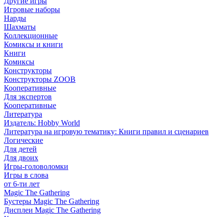
Другие игры
Игровые наборы
Нарды
Шахматы
Коллекционные
Комиксы и книги
Книги
Комиксы
Конструкторы
Конструкторы ZOOB
Кооперативные
Для экспертов
Кооперативные
Литература
Издатель: Hobby World
Литература на игровую тематику: Книги правил и сценариев
Логические
Для детей
Для двоих
Игры-головоломки
Игры в слова
от 6-ти лет
Magic The Gathering
Бустеры Magic The Gathering
Дисплеи Magic The Gathering