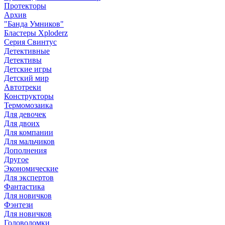
Протекторы
Архив
"Банда Умников"
Бластеры Xploderz
Cерия Свинтус
Детективные
Детективы
Детские игры
Детский мир
Автотреки
Конструкторы
Термомозаика
Для девочек
Для двоих
Для компании
Для мальчиков
Дополнения
Другое
Экономические
Для экспертов
Фантастика
Для новичков
Фэнтези
Для новичков
Головоломки