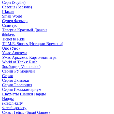
Серп (Scythe)
Сезоны (Seasons)
Шакал
Small World
Супер Фермер
Свинтус
Таверна Красный Дракон
thinkers
Ticket to Ride
T.I.M.E. Stories (Истории Времени)
Uno (Уно)
Ужас Аркхема
Ужас Аркхэма. Карточная игра
World of Tanks: Rush
Зомбицид (Zombicide)
Серии РУ моделей
Серия
Серия Экивоки
Серия Эволюция
Серия Имаджинариум
Шахматы Шашки Нарды
Нарды
skretch-karty
skretch-postery
Смарт Геймс (Smart Games)