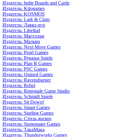
Издатель: Indie Boards and Cards
Издатель: Kilogames
Издатель: KOSMOS
Издатель: Lark & Clam
Издатель: Лавка игр
Издатель: Libellud
Издатель: Магеллан
Издатель: Мальви
Издатель: Next Move Games
Издатель: Pearl Games
Издатель: Pegasus Spiele
Издатель: Plan B Games
Издатель: PSC Games
Издатель: Quined Games
Издатель: Ravensburger
Издатель: Rebel
Издатель: Renegade Game Studio
Издатель: Schmidt Spiele
Издатель: Sit Down!
Издатель: Smart Games
Издатель: Starling Games
Издатель: Стиль жизни
Издатель: Stonemaier Games
Издатель: ТакаМака
Издатель: Thunderworks Games