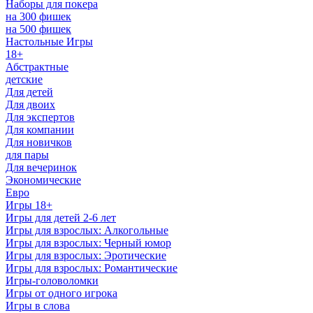
Наборы для покера
на 300 фишек
на 500 фишек
Настольные Игры
18+
Абстрактные
детские
Для детей
Для двоих
Для экспертов
Для компании
Для новичков
для пары
Для вечеринок
Экономические
Евро
Игры 18+
Игры для детей 2-6 лет
Игры для взрослых: Алкогольные
Игры для взрослых: Черный юмор
Игры для взрослых: Эротические
Игры для взрослых: Романтические
Игры-головоломки
Игры от одного игрока
Игры в слова