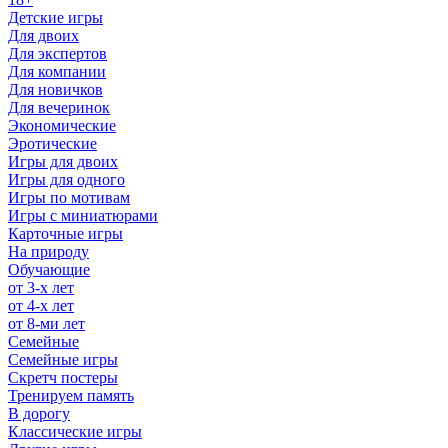
Детские игры
Для двоих
Для экспертов
Для компании
Для новичков
Для вечеринок
Экономические
Эротические
Игры для двоих
Игры для одного
Игры по мотивам
Игры с миниатюрами
Карточные игры
На природу
Обучающие
от 3-х лет
от 4-х лет
от 8-ми лет
Семейные
Семейные игры
Скретч постеры
Тренируем память
В дорогу
Классические игры