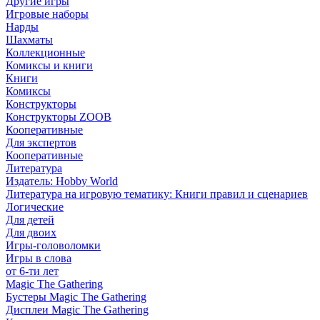
Другие игры
Игровые наборы
Нарды
Шахматы
Коллекционные
Комиксы и книги
Книги
Комиксы
Конструкторы
Конструкторы ZOOB
Кооперативные
Для экспертов
Кооперативные
Литература
Издатель: Hobby World
Литература на игровую тематику: Книги правил и сценариев
Логические
Для детей
Для двоих
Игры-головоломки
Игры в слова
от 6-ти лет
Magic The Gathering
Бустеры Magic The Gathering
Дисплеи Magic The Gathering