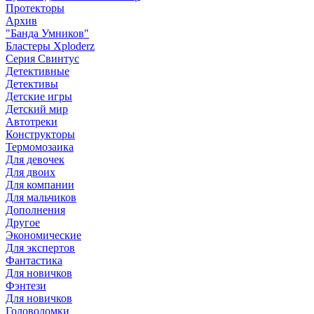
Протекторы
Архив
"Банда Умников"
Бластеры Xploderz
Cерия Свинтус
Детективные
Детективы
Детские игры
Детский мир
Автотреки
Конструкторы
Термомозаика
Для девочек
Для двоих
Для компании
Для мальчиков
Дополнения
Другое
Экономические
Для экспертов
Фантастика
Для новичков
Фэнтези
Для новичков
Головоломки