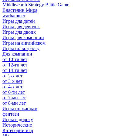
Middle-earth Strategy Battle Game
Властелин Мира
warhammer
Игры для детей
Игры для девочек
Игры для двоих
Игры для компании
Игры на английском
Игры по возрасту
Для компании
от 10-ти лет
от 12-ти лет
от 14-ти лет
от 2-х лет
от 3-х лет
от 4-х лет
от 6-ти лет
от 7-ми лет
от 8-ми лет
Игры по жанрам
фэнтези
Игры в дорогу
Исторические
Категории игр
18+