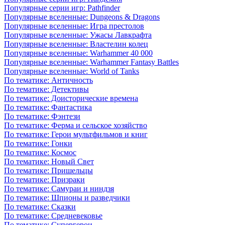
Популярные серии игр: Pathfinder
Популярные вселенные: Dungeons & Dragons
Популярные вселенные: Игра престолов
Популярные вселенные: Ужасы Лавкрафта
Популярные вселенные: Властелин колец
Популярные вселенные: Warhammer 40 000
Популярные вселенные: Warhammer Fantasy Battles
Популярные вселенные: World of Tanks
По тематике: Античность
По тематике: Детективы
По тематике: Доисторические времена
По тематике: Фантастика
По тематике: Фэнтези
По тематике: Ферма и сельское хозяйство
По тематике: Герои мультфильмов и книг
По тематике: Гонки
По тематике: Космос
По тематике: Новый Свет
По тематике: Пришельцы
По тематике: Призраки
По тематике: Самураи и ниндзя
По тематике: Шпионы и разведчики
По тематике: Сказки
По тематике: Средневековье
По тематике: Супергерои