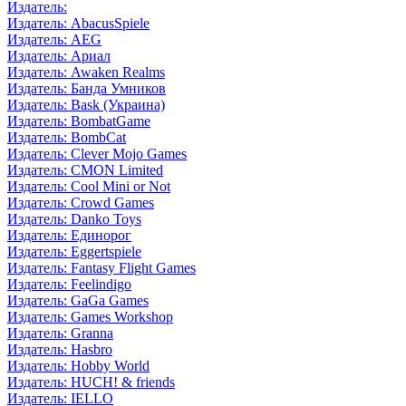
Издатель:
Издатель: AbacusSpiele
Издатель: AEG
Издатель: Ариал
Издатель: Awaken Realms
Издатель: Банда Умников
Издатель: Bask (Украина)
Издатель: BombatGame
Издатель: BombCat
Издатель: Clever Mojo Games
Издатель: CMON Limited
Издатель: Cool Mini or Not
Издатель: Crowd Games
Издатель: Danko Toys
Издатель: Единорог
Издатель: Eggertspiele
Издатель: Fantasy Flight Games
Издатель: Feelindigo
Издатель: GaGa Games
Издатель: Games Workshop
Издатель: Granna
Издатель: Hasbro
Издатель: Hobby World
Издатель: HUCH! & friends
Издатель: IELLO