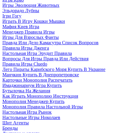
Игры Эволюция Животных
Эльдорадо Лубны
Ігри Гогу
Играть В Игру Кошки Мышки
Мафия Киев Игра
Менеджер Правила Игры
Игры Для Взрослых Фанты
Правда Или Дело Камасутра Список Вопросов
Правила Игры Дженга
Настольная Игра Эрудит Правила
Вопросы Для Игры Правда Или Действия
Правила Игры Cluedo
Лего Пираты Карибского Моря Купить В Украине
Манчкин Купить В Днепропетровске
Карточки Монополия Распечатать
Имаджинариум Игра Купить
Бутылочка На Желания
Как Играть Монополию Инструкция
Монополия Менеджер Купить
Монополия Правила Настольной Игры
Настольная Игра Рынок
Настольные Игры Николаев
Щит Агенты
Бренды