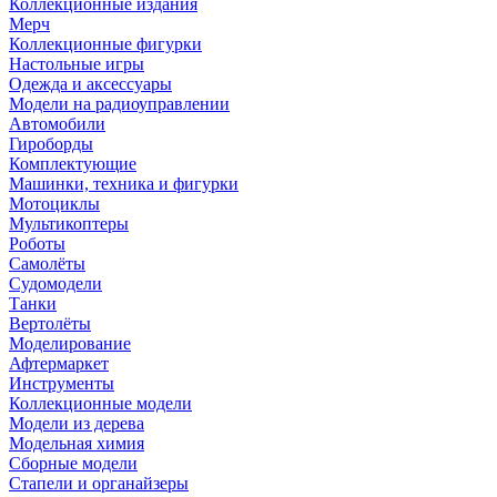
Коллекционные издания
Мерч
Коллекционные фигурки
Настольные игры
Одежда и аксессуары
Модели на радиоуправлении
Автомобили
Гироборды
Комплектующие
Машинки, техника и фигурки
Мотоциклы
Мультикоптеры
Роботы
Самолёты
Судомодели
Танки
Вертолёты
Моделирование
Афтермаркет
Инструменты
Коллекционные модели
Модели из дерева
Модельная химия
Сборные модели
Стапели и органайзеры