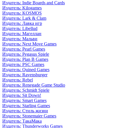
Издатель: Indie Boards and Cards
Издатель: Kilogames
Издатель: KOSMOS
Издатель: Lark & Clam
Издатель: Лавка игр
Издатель: Libellud
Издатель: Магеллан
Издатель: Мальви
Издатель: Next Move Games
Издатель: Pearl Games
Издатель: Pegasus Spiele
Издатель: Plan B Games
Издатель: PSC Games
Издатель: Quined Games
Издатель: Ravensburger
Издатель: Rebel
Издатель: Renegade Game Studio
Издатель: Schmidt Spiele
Издатель: Sit Down!
Издатель: Smart Games
Издатель: Starling Games
Издатель: Стиль жизни
Издатель: Stonemaier Games
Издатель: ТакаМака
Издатель: Thunderworks Games