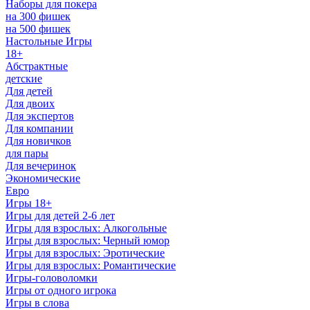
Наборы для покера
на 300 фишек
на 500 фишек
Настольные Игры
18+
Абстрактные
детские
Для детей
Для двоих
Для экспертов
Для компании
Для новичков
для пары
Для вечеринок
Экономические
Евро
Игры 18+
Игры для детей 2-6 лет
Игры для взрослых: Алкогольные
Игры для взрослых: Черный юмор
Игры для взрослых: Эротические
Игры для взрослых: Романтические
Игры-головоломки
Игры от одного игрока
Игры в слова