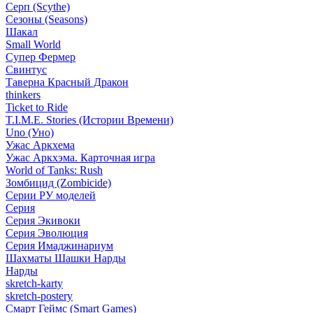
Серп (Scythe)
Сезоны (Seasons)
Шакал
Small World
Супер Фермер
Свинтус
Таверна Красный Дракон
thinkers
Ticket to Ride
T.I.M.E. Stories (Истории Времени)
Uno (Уно)
Ужас Аркхема
Ужас Аркхэма. Карточная игра
World of Tanks: Rush
Зомбицид (Zombicide)
Серии РУ моделей
Серия
Серия Экивоки
Серия Эволюция
Серия Имаджинариум
Шахматы Шашки Нарды
Нарды
skretch-karty
skretch-postery
Смарт Геймс (Smart Games)