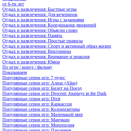
от 6-ти лет
Отдых и развлечения: Быстрые игры
Отдых и развлечения: Для вечеринок
Отдых и развлечения: Игры с заданиями
Отдых и развлечения: Координация движений
Отдых и развлечения: Обьясни слово
Отдых и развлечения: Память
Отдых и развлечения: Простые правила
Отдых и развлечения: Спорт и активный образ жизни
Отдых и развлечения: Викторины
Отдых и развлечения: Внимание и реакция
Отдых и развлечения: Юмор
По игре / книге / фильму
Показываем
Популярные серии игр: 7 чудес
Популярные серии игр: Алиас (Alias)
Популярные серии игр: Билет на Поезд
Популярные серии игр: Descent: Journeys in the Dark
Популярные серии игр: Dixit
Популярные серии игр: Каркассон
Популярные серии игр: Колонизаторы
Популярные серии игр: Маленький мир
Популярные серии игр: Манчкин
Популярные серии игр: Монополия
Популярные серии игр: Пандемия