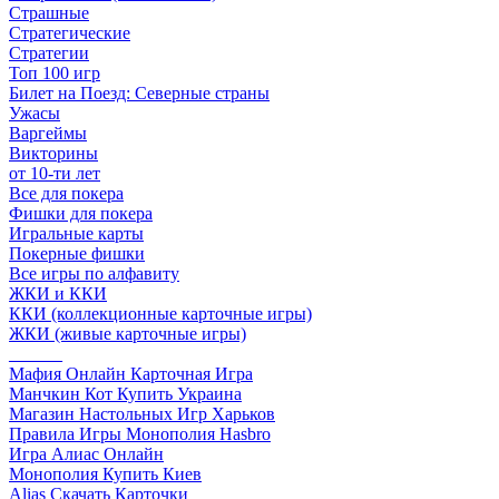
Страшные
Стратегические
Стратегии
Топ 100 игр
Билет на Поезд: Северные страны
Ужасы
Варгеймы
Викторины
от 10-ти лет
Все для покера
Фишки для покера
Игральные карты
Покерные фишки
Все игры по алфавиту
ЖКИ и ККИ
ККИ (коллекционные карточные игры)
ЖКИ (живые карточные игры)
______
Мафия Онлайн Карточная Игра
Манчкин Кот Купить Украина
Магазин Настольных Игр Харьков
Правила Игры Монополия Hasbro
Игра Алиас Онлайн
Монополия Купить Киев
Alias Скачать Карточки