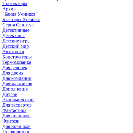
Протекторы
Архив
"Банда Умников"
Бластеры Xploderz
Cерия Свинтус
Детективные
Детективы
Детские игры
Детский мир
Автотреки
Конструкторы
Термомозаика
Для девочек
Для двоих
Для компании
Для мальчиков
Дополнения
Другое
Экономические
Для экспертов
Фантастика
Для новичков
Фэнтези
Для новичков
Головоломки