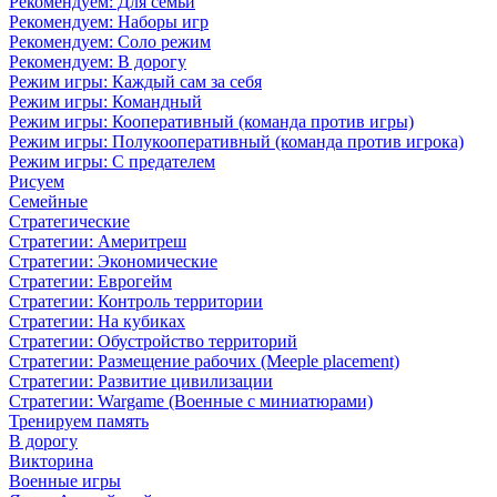
Рекомендуем: Для семьи
Рекомендуем: Наборы игр
Рекомендуем: Соло режим
Рекомендуем: В дорогу
Режим игры: Каждый сам за себя
Режим игры: Командный
Режим игры: Кооперативный (команда против игры)
Режим игры: Полукооперативный (команда против игрока)
Режим игры: С предателем
Рисуем
Семейные
Стратегические
Стратегии: Америтреш
Стратегии: Экономические
Стратегии: Еврогейм
Стратегии: Контроль территории
Стратегии: На кубиках
Стратегии: Обустройство территорий
Стратегии: Размещение рабочих (Meeple placement)
Стратегии: Развитие цивилизации
Стратегии: Wargame (Военные с миниатюрами)
Тренируем память
В дорогу
Викторина
Военные игры