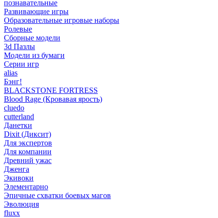
познавательные
Развивающие игры
Образовательные игровые наборы
Ролевые
Сборные модели
3d Пазлы
Модели из бумаги
Серии игр
alias
Бэнг!
BLACKSTONE FORTRESS
Blood Rage (Кровавая ярость)
cluedo
cutterland
Данетки
Dixit (Диксит)
Для экспертов
Для компании
Древний ужас
Дженга
Экивоки
Элементарно
Эпичные схватки боевых магов
Эволюция
fluxx