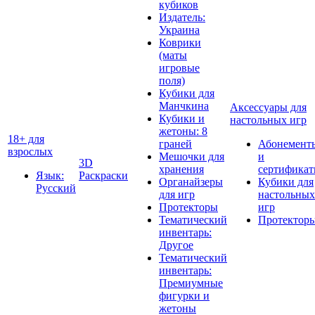
кубиков
Издатель:
Украина
Коврики
(маты
игровые
поля)
Кубики для
Манчкина
Аксессуары для
Кубики и
настольных игр
жетоны: 8
18+ для
граней
Абонемент
взрослых
Мешочки для
и
3D
хранения
сертифика
Язык:
Раскраски
Органайзеры
Кубики для
Русский
для игр
настольных
Протекторы
игр
Тематический
Протектор
инвентарь:
Другое
Тематический
инвентарь:
Премиумные
фигурки и
жетоны