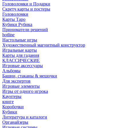
Головоломки и Подарки
Cкретч карты и постеры
Головоломки
Карты Таро
Кубики Рубика
Приниматели решений
hotline
Настольные игры
Художественный магнитный конструктор
Игральные карты
Карты для гадания
КЛАССИЧЕСКИЕ
Игровые аксессуары
Альбомы
Башни, стаканы & мешочки
Для экспертов
Игровые элементы
Игры от одного игрока
Каунтеры
книге
Коробочки
Кубики
Литература и каталоги
Органайзеры
Игровые системы