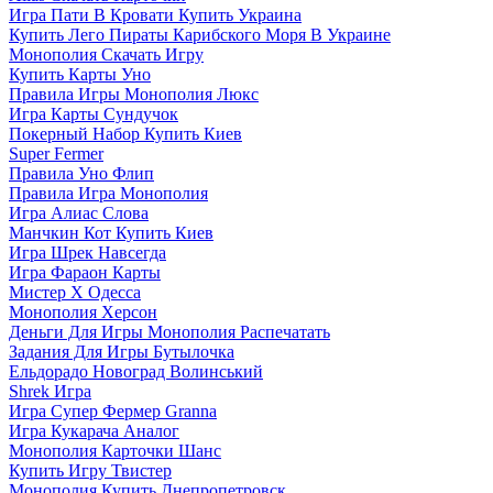
Игра Пати В Кровати Купить Украина
Купить Лего Пираты Карибского Моря В Украине
Монополия Скачать Игру
Купить Карты Уно
Правила Игры Монополия Люкс
Игра Карты Сундучок
Покерный Набор Купить Киев
Super Fermer
Правила Уно Флип
Правила Игра Монополия
Игра Алиас Слова
Манчкин Кот Купить Киев
Игра Шрек Навсегда
Игра Фараон Карты
Мистер Х Одесса
Монополия Херсон
Деньги Для Игры Монополия Распечатать
Задания Для Игры Бутылочка
Ельдорадо Новоград Волинський
Shrek Игра
Игра Супер Фермер Granna
Игра Кукарача Аналог
Монополия Карточки Шанс
Купить Игру Твистер
Монополия Купить Днепропетровск