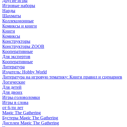
Другие игры
Игровые наборы
Нарды
Шахматы
Коллекционные
Комиксы и книги
Книги
Комиксы
Конструкторы
Конструкторы ZOOB
Кооперативные
Для экспертов
Кооперативные
Литература
Издатель: Hobby World
Литература на игровую тематику: Книги правил и сценариев
Логические
Для детей
Для двоих
Игры-головоломки
Игры в слова
от 6-ти лет
Magic The Gathering
Бустеры Magic The Gathering
Дисплеи Magic The Gathering