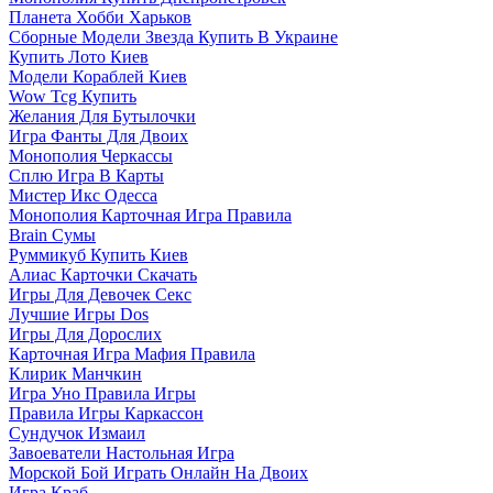
Планета Хобби Харьков
Сборные Модели Звезда Купить В Украине
Купить Лото Киев
Модели Кораблей Киев
Wow Tcg Купить
Желания Для Бутылочки
Игра Фанты Для Двоих
Монополия Черкассы
Сплю Игра В Карты
Мистер Икс Одесса
Монополия Карточная Игра Правила
Brain Сумы
Руммикуб Купить Киев
Алиас Карточки Скачать
Игры Для Девочек Секс
Лучшие Игры Dos
Игры Для Дорослих
Карточная Игра Мафия Правила
Клирик Манчкин
Игра Уно Правила Игры
Правила Игры Каркассон
Сундучок Измаил
Завоеватели Настольная Игра
Морской Бой Играть Онлайн На Двоих
Игра Краб