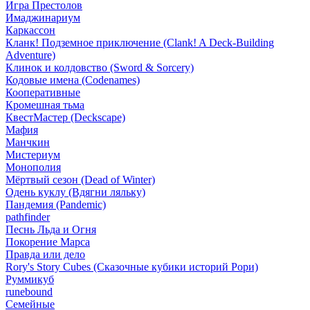
Игра Престолов
Имаджинариум
Каркассон
Кланк! Подземное приключение (Clank! A Deck-Building
Adventure)
Клинок и колдовство (Sword & Sorcery)
Кодовые имена (Codenames)
Кооперативные
Кромешная тьма
КвестМастер (Deckscape)
Мафия
Манчкин
Мистериум
Монополия
Мёртвый сезон (Dead of Winter)
Одень куклу (Вдягни ляльку)
Пандемия (Pandemic)
pathfinder
Песнь Льда и Огня
Покорение Марса
Правда или дело
Rory's Story Cubes (Сказочные кубики историй Рори)
Руммикуб
runebound
Семейные