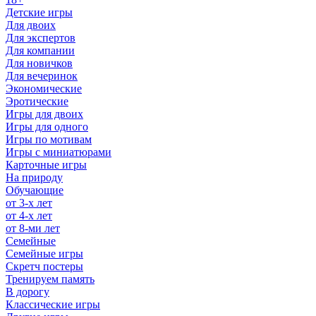
Детские игры
Для двоих
Для экспертов
Для компании
Для новичков
Для вечеринок
Экономические
Эротические
Игры для двоих
Игры для одного
Игры по мотивам
Игры с миниатюрами
Карточные игры
На природу
Обучающие
от 3-х лет
от 4-х лет
от 8-ми лет
Семейные
Семейные игры
Скретч постеры
Тренируем память
В дорогу
Классические игры