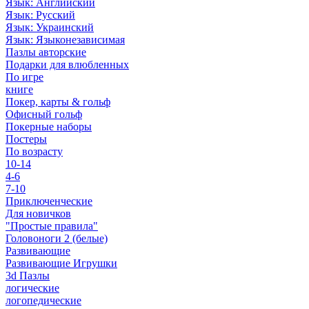
Язык: Английский
Язык: Русский
Язык: Украинский
Язык: Языконезависимая
Пазлы авторские
Подарки для влюбленных
По игре
книге
Покер, карты & гольф
Офисный гольф
Покерные наборы
Постеры
По возрасту
10-14
4-6
7-10
Приключенческие
Для новичков
"Простые правила"
Головоноги 2 (белые)
Развивающие
Развивающие Игрушки
3d Пазлы
логические
логопедические