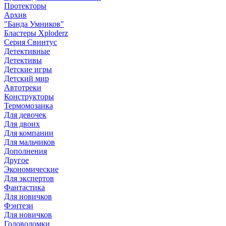
Протекторы
Архив
"Банда Умников"
Бластеры Xploderz
Cерия Свинтус
Детективные
Детективы
Детские игры
Детский мир
Автотреки
Конструкторы
Термомозаика
Для девочек
Для двоих
Для компании
Для мальчиков
Дополнения
Другое
Экономические
Для экспертов
Фантастика
Для новичков
Фэнтези
Для новичков
Головоломки