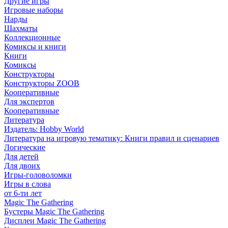
Другие игры
Игровые наборы
Нарды
Шахматы
Коллекционные
Комиксы и книги
Книги
Комиксы
Конструкторы
Конструкторы ZOOB
Кооперативные
Для экспертов
Кооперативные
Литература
Издатель: Hobby World
Литература на игровую тематику: Книги правил и сценариев
Логические
Для детей
Для двоих
Игры-головоломки
Игры в слова
от 6-ти лет
Magic The Gathering
Бустеры Magic The Gathering
Дисплеи Magic The Gathering