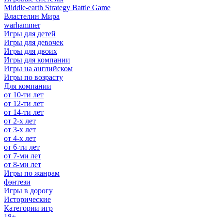
Middle-earth Strategy Battle Game
Властелин Мира
warhammer
Игры для детей
Игры для девочек
Игры для двоих
Игры для компании
Игры на английском
Игры по возрасту
Для компании
от 10-ти лет
от 12-ти лет
от 14-ти лет
от 2-х лет
от 3-х лет
от 4-х лет
от 6-ти лет
от 7-ми лет
от 8-ми лет
Игры по жанрам
фэнтези
Игры в дорогу
Исторические
Категории игр
18+