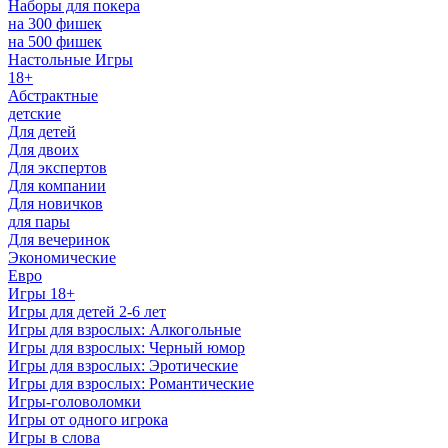
Наборы для покера
на 300 фишек
на 500 фишек
Настольные Игры
18+
Абстрактные
детские
Для детей
Для двоих
Для экспертов
Для компании
Для новичков
для пары
Для вечеринок
Экономические
Евро
Игры 18+
Игры для детей 2-6 лет
Игры для взрослых: Алкогольные
Игры для взрослых: Черный юмор
Игры для взрослых: Эротические
Игры для взрослых: Романтические
Игры-головоломки
Игры от одного игрока
Игры в слова