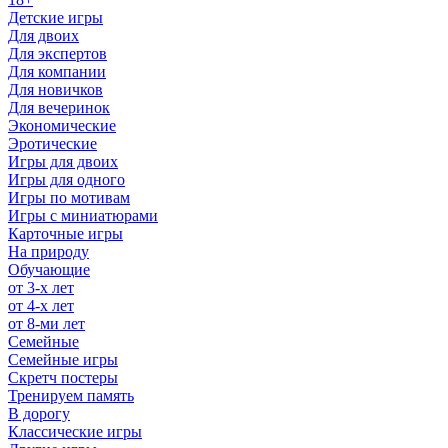
Детские игры
Для двоих
Для экспертов
Для компании
Для новичков
Для вечеринок
Экономические
Эротические
Игры для двоих
Игры для одного
Игры по мотивам
Игры с миниатюрами
Карточные игры
На природу
Обучающие
от 3-х лет
от 4-х лет
от 8-ми лет
Семейные
Семейные игры
Скретч постеры
Тренируем память
В дорогу
Классические игры