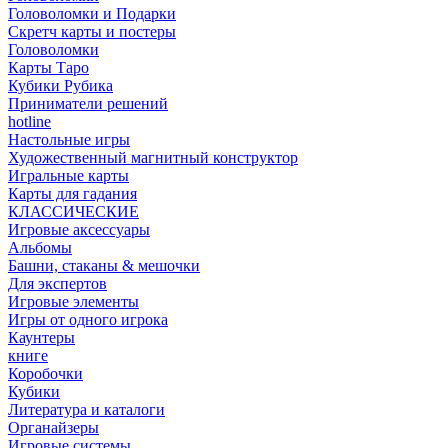
Головоломки и Подарки
Cкретч карты и постеры
Головоломки
Карты Таро
Кубики Рубика
Приниматели решений
hotline
Настольные игры
Художественный магнитный конструктор
Игральные карты
Карты для гадания
КЛАССИЧЕСКИЕ
Игровые аксессуары
Альбомы
Башни, стаканы & мешочки
Для экспертов
Игровые элементы
Игры от одного игрока
Каунтеры
книге
Коробочки
Кубики
Литература и каталоги
Органайзеры
Игровые системы