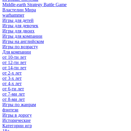
Middle-earth Strategy Battle Game
Властелин Мира
warhammer
Игры для детей
Игры для девочек
Игры для двоих
Игры для компании
Игры на английском
Игры по возрасту
Для компании
от 10-ти лет
от 12-ти лет
от 14-ти лет
от 2-х лет
от 3-х лет
от 4-х лет
от 6-ти лет
от 7-ми лет
от 8-ми лет
Игры по жанрам
фэнтези
Игры в дорогу
Исторические
Категории игр
18+