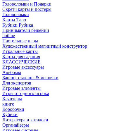
Головоломки и Подарки
Cкретч карты и постеры
Головоломки
Карты Таро
Кубики Рубика
Приниматели решений
hotline
Настольные игры
Художественный магнитный конструктор
Игральные карты
Карты для гадания
КЛАССИЧЕСКИЕ
Игровые аксессуары
Альбомы
Башни, стаканы & мешочки
Для экспертов
Игровые элементы
Игры от одного игрока
Каунтеры
книге
Коробочки
Кубики
Литература и каталоги
Органайзеры
Игровые системы