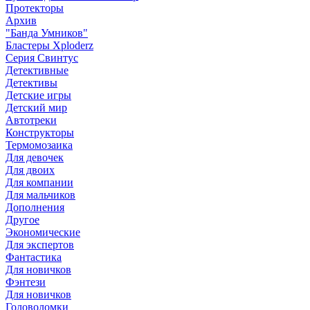
Протекторы
Архив
"Банда Умников"
Бластеры Xploderz
Cерия Свинтус
Детективные
Детективы
Детские игры
Детский мир
Автотреки
Конструкторы
Термомозаика
Для девочек
Для двоих
Для компании
Для мальчиков
Дополнения
Другое
Экономические
Для экспертов
Фантастика
Для новичков
Фэнтези
Для новичков
Головоломки