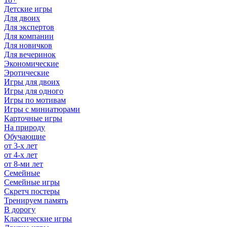
Детские игры
Для двоих
Для экспертов
Для компании
Для новичков
Для вечеринок
Экономические
Эротические
Игры для двоих
Игры для одного
Игры по мотивам
Игры с миниатюрами
Карточные игры
На природу
Обучающие
от 3-х лет
от 4-х лет
от 8-ми лет
Семейные
Семейные игры
Скретч постеры
Тренируем память
В дорогу
Классические игры