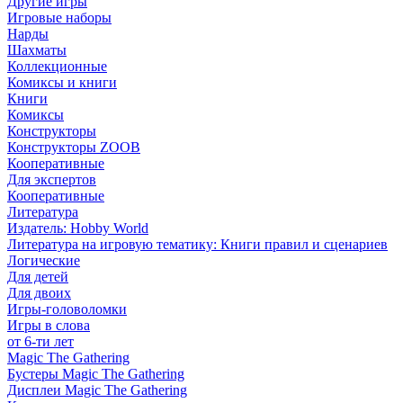
Другие игры
Игровые наборы
Нарды
Шахматы
Коллекционные
Комиксы и книги
Книги
Комиксы
Конструкторы
Конструкторы ZOOB
Кооперативные
Для экспертов
Кооперативные
Литература
Издатель: Hobby World
Литература на игровую тематику: Книги правил и сценариев
Логические
Для детей
Для двоих
Игры-головоломки
Игры в слова
от 6-ти лет
Magic The Gathering
Бустеры Magic The Gathering
Дисплеи Magic The Gathering