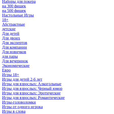
Наборы для покера
на 300 фишек
на 500 фишек
Настольные Игры
18+
Абстрактные
детские
Для детей
Для двоих
Для экспертов
Для компании
Для новичков
для пары
Для вечеринок
Экономические
Евро
Игры 18+
Игры для детей 2-6 лет
Игры для взрослых: Алкогольные
Игры для взрослых: Черный юмор
Игры для взрослых: Эротические
Игры для взрослых: Романтические
Игры-головоломки
Игры от одного игрока
Игры в слова