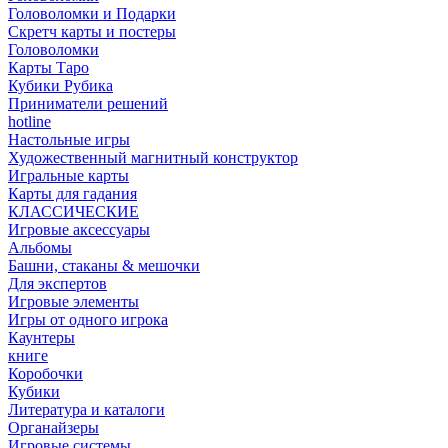
Головоломки и Подарки
Cкретч карты и постеры
Головоломки
Карты Таро
Кубики Рубика
Приниматели решений
hotline
Настольные игры
Художественный магнитный конструктор
Игральные карты
Карты для гадания
КЛАССИЧЕСКИЕ
Игровые аксессуары
Альбомы
Башни, стаканы & мешочки
Для экспертов
Игровые элементы
Игры от одного игрока
Каунтеры
книге
Коробочки
Кубики
Литература и каталоги
Органайзеры
Игровые системы