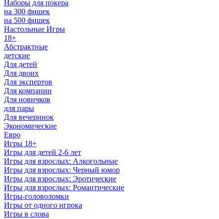
Наборы для покера
на 300 фишек
на 500 фишек
Настольные Игры
18+
Абстрактные
детские
Для детей
Для двоих
Для экспертов
Для компании
Для новичков
для пары
Для вечеринок
Экономические
Евро
Игры 18+
Игры для детей 2-6 лет
Игры для взрослых: Алкогольные
Игры для взрослых: Черный юмор
Игры для взрослых: Эротические
Игры для взрослых: Романтические
Игры-головоломки
Игры от одного игрока
Игры в слова