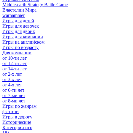
Middle-earth Strategy Battle Game
Властелин Мира
warhammer
Игры для детей
Игры для девочек
Игры для двоих
Игры для компании
Игры на английском
Игры по возрасту
Для компании
от 10-ти лет
от 12-ти лет
от 14-ти лет
от 2-х лет
от 3-х лет
от 4-х лет
от 6-ти лет
от 7-ми лет
от 8-ми лет
Игры по жанрам
фэнтези
Игры в дорогу
Исторические
Категории игр
18+