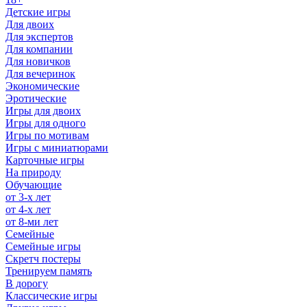
Детские игры
Для двоих
Для экспертов
Для компании
Для новичков
Для вечеринок
Экономические
Эротические
Игры для двоих
Игры для одного
Игры по мотивам
Игры с миниатюрами
Карточные игры
На природу
Обучающие
от 3-х лет
от 4-х лет
от 8-ми лет
Семейные
Семейные игры
Скретч постеры
Тренируем память
В дорогу
Классические игры