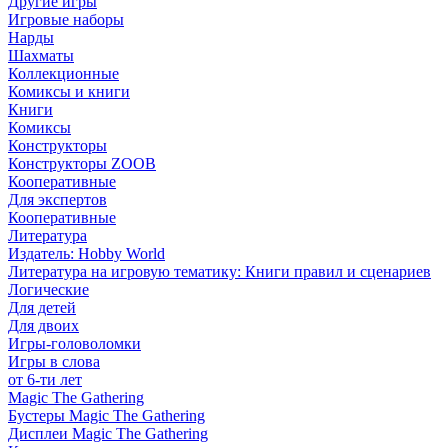
Другие игры
Игровые наборы
Нарды
Шахматы
Коллекционные
Комиксы и книги
Книги
Комиксы
Конструкторы
Конструкторы ZOOB
Кооперативные
Для экспертов
Кооперативные
Литература
Издатель: Hobby World
Литература на игровую тематику: Книги правил и сценариев
Логические
Для детей
Для двоих
Игры-головоломки
Игры в слова
от 6-ти лет
Magic The Gathering
Бустеры Magic The Gathering
Дисплеи Magic The Gathering