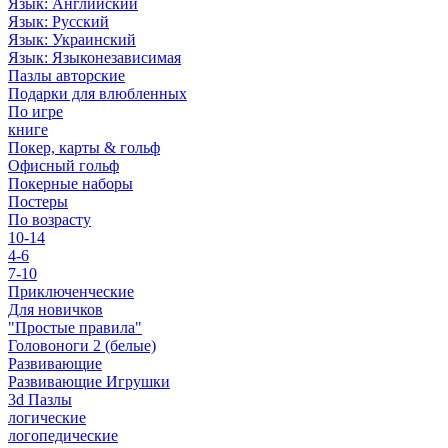
Язык: Английский
Язык: Русский
Язык: Украинский
Язык: Языконезависимая
Пазлы авторские
Подарки для влюбленных
По игре
книге
Покер, карты & гольф
Офисный гольф
Покерные наборы
Постеры
По возрасту
10-14
4-6
7-10
Приключенческие
Для новичков
"Простые правила"
Головоноги 2 (белые)
Развивающие
Развивающие Игрушки
3d Пазлы
логические
логопедические