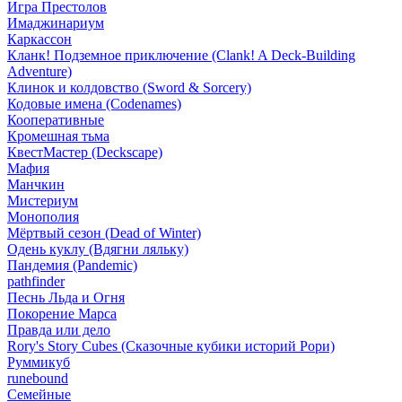
Игра Престолов
Имаджинариум
Каркассон
Кланк! Подземное приключение (Clank! A Deck-Building
Adventure)
Клинок и колдовство (Sword & Sorcery)
Кодовые имена (Codenames)
Кооперативные
Кромешная тьма
КвестМастер (Deckscape)
Мафия
Манчкин
Мистериум
Монополия
Мёртвый сезон (Dead of Winter)
Одень куклу (Вдягни ляльку)
Пандемия (Pandemic)
pathfinder
Песнь Льда и Огня
Покорение Марса
Правда или дело
Rory's Story Cubes (Сказочные кубики историй Рори)
Руммикуб
runebound
Семейные