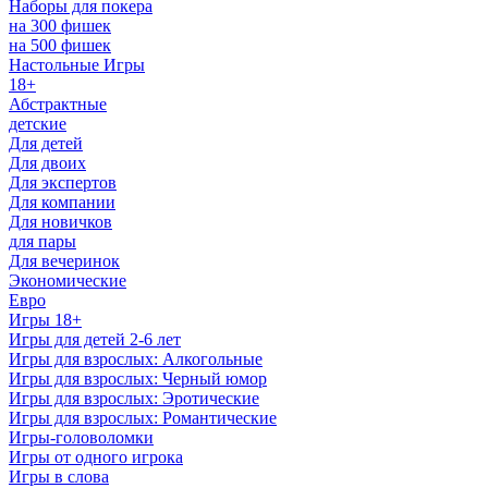
Наборы для покера
на 300 фишек
на 500 фишек
Настольные Игры
18+
Абстрактные
детские
Для детей
Для двоих
Для экспертов
Для компании
Для новичков
для пары
Для вечеринок
Экономические
Евро
Игры 18+
Игры для детей 2-6 лет
Игры для взрослых: Алкогольные
Игры для взрослых: Черный юмор
Игры для взрослых: Эротические
Игры для взрослых: Романтические
Игры-головоломки
Игры от одного игрока
Игры в слова