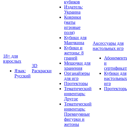
кубиков
Издатель:
Украина
Коврики
(маты
игровые
поля)
Кубики для
Манчкина
Аксессуары для
Кубики и
настольных игр
жетоны: 8
18+ для
граней
Абонемент
взрослых
Мешочки для
и
3D
хранения
сертифика
Язык:
Раскраски
Органайзеры
Кубики для
Русский
для игр
настольных
Протекторы
игр
Тематический
Протектор
инвентарь:
Другое
Тематический
инвентарь:
Премиумные
фигурки и
жетоны