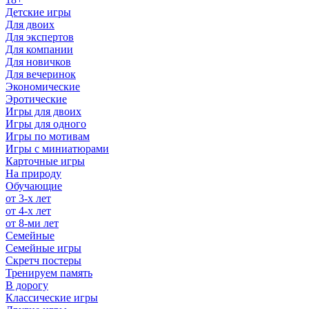
Детские игры
Для двоих
Для экспертов
Для компании
Для новичков
Для вечеринок
Экономические
Эротические
Игры для двоих
Игры для одного
Игры по мотивам
Игры с миниатюрами
Карточные игры
На природу
Обучающие
от 3-х лет
от 4-х лет
от 8-ми лет
Семейные
Семейные игры
Скретч постеры
Тренируем память
В дорогу
Классические игры