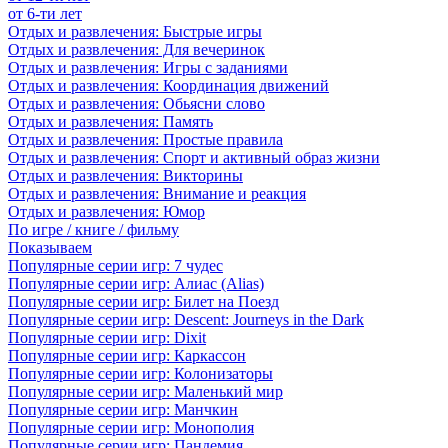
от 6-ти лет
Отдых и развлечения: Быстрые игры
Отдых и развлечения: Для вечеринок
Отдых и развлечения: Игры с заданиями
Отдых и развлечения: Координация движений
Отдых и развлечения: Обьясни слово
Отдых и развлечения: Память
Отдых и развлечения: Простые правила
Отдых и развлечения: Спорт и активный образ жизни
Отдых и развлечения: Викторины
Отдых и развлечения: Внимание и реакция
Отдых и развлечения: Юмор
По игре / книге / фильму
Показываем
Популярные серии игр: 7 чудес
Популярные серии игр: Алиас (Alias)
Популярные серии игр: Билет на Поезд
Популярные серии игр: Descent: Journeys in the Dark
Популярные серии игр: Dixit
Популярные серии игр: Каркассон
Популярные серии игр: Колонизаторы
Популярные серии игр: Маленький мир
Популярные серии игр: Манчкин
Популярные серии игр: Монополия
Популярные серии игр: Пандемия