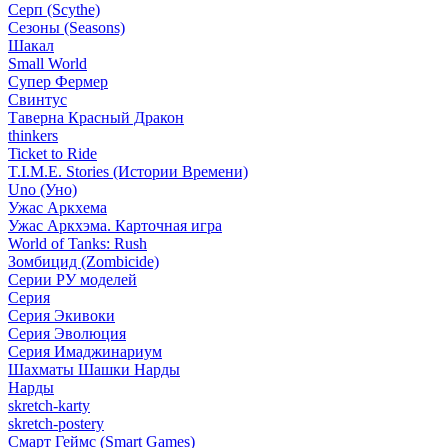
Серп (Scythe)
Сезоны (Seasons)
Шакал
Small World
Супер Фермер
Свинтус
Таверна Красный Дракон
thinkers
Ticket to Ride
T.I.M.E. Stories (Истории Времени)
Uno (Уно)
Ужас Аркхема
Ужас Аркхэма. Карточная игра
World of Tanks: Rush
Зомбицид (Zombicide)
Серии РУ моделей
Серия
Серия Экивоки
Серия Эволюция
Серия Имаджинариум
Шахматы Шашки Нарды
Нарды
skretch-karty
skretch-postery
Смарт Геймс (Smart Games)