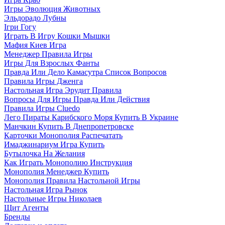
Игры Эволюция Животных
Эльдорадо Лубны
Ігри Гогу
Играть В Игру Кошки Мышки
Мафия Киев Игра
Менеджер Правила Игры
Игры Для Взрослых Фанты
Правда Или Дело Камасутра Список Вопросов
Правила Игры Дженга
Настольная Игра Эрудит Правила
Вопросы Для Игры Правда Или Действия
Правила Игры Cluedo
Лего Пираты Карибского Моря Купить В Украине
Манчкин Купить В Днепропетровске
Карточки Монополия Распечатать
Имаджинариум Игра Купить
Бутылочка На Желания
Как Играть Монополию Инструкция
Монополия Менеджер Купить
Монополия Правила Настольной Игры
Настольная Игра Рынок
Настольные Игры Николаев
Щит Агенты
Бренды