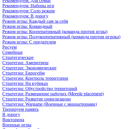
Рекомендуем: Для семьи
Рекомендуем: Наборы игр
Рекомендуем: Соло режим
Рекомендуем: В дорогу
Режим игры: Каждый сам за себя
Режим игры: Командный
Режим игры: Кооперативный (команда против игры)
Режим игры: Полукооперативный (команда против игрока)
Режим игры: С предателем
Рисуем
Семейные
Стратегические
Стратегии: Америтреш
Стратегии: Экономические
Стратегии: Еврогейм
Стратегии: Контроль территории
Стратегии: На кубиках
Стратегии: Обустройство территорий
Стратегии: Размещение рабочих (Meeple placement)
Стратегии: Развитие цивилизации
Стратегии: Wargame (Военные с миниатюрами)
Тренируем память
В дорогу
Викторина
Военные игры