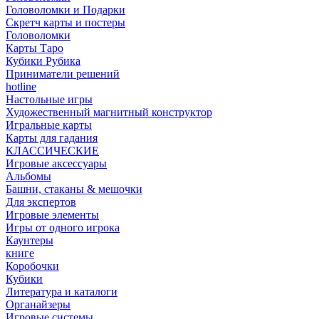
Головоломки и Подарки
Cкретч карты и постеры
Головоломки
Карты Таро
Кубики Рубика
Приниматели решений
hotline
Настольные игры
Художественный магнитный конструктор
Игральные карты
Карты для гадания
КЛАССИЧЕСКИЕ
Игровые аксессуары
Альбомы
Башни, стаканы & мешочки
Для экспертов
Игровые элементы
Игры от одного игрока
Каунтеры
книге
Коробочки
Кубики
Литература и каталоги
Органайзеры
Игровые системы