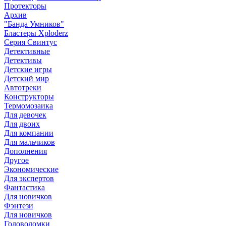
Протекторы
Архив
"Банда Умников"
Бластеры Xploderz
Cерия Свинтус
Детективные
Детективы
Детские игры
Детский мир
Автотреки
Конструкторы
Термомозаика
Для девочек
Для двоих
Для компании
Для мальчиков
Дополнения
Другое
Экономические
Для экспертов
Фантастика
Для новичков
Фэнтези
Для новичков
Головоломки