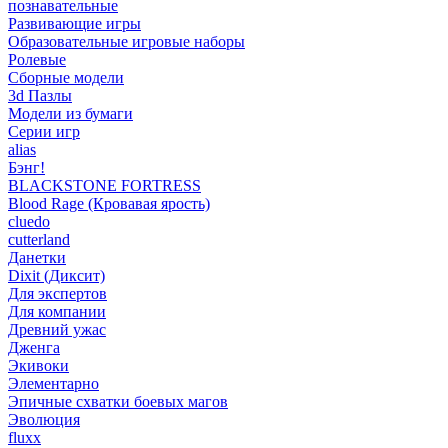
познавательные
Развивающие игры
Образовательные игровые наборы
Ролевые
Сборные модели
3d Пазлы
Модели из бумаги
Серии игр
alias
Бэнг!
BLACKSTONE FORTRESS
Blood Rage (Кровавая ярость)
cluedo
cutterland
Данетки
Dixit (Диксит)
Для экспертов
Для компании
Древний ужас
Дженга
Экивоки
Элементарно
Эпичные схватки боевых магов
Эволюция
fluxx