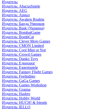
Издатель:
Издатель: AbacusSpiele
Издатель: AEG
Издатель: Ариал
Издатель: Awaken Realms
Издатель: Банда Умников
Издатель: Bask (Украина)
Издатель: BombatGame
Издатель: BombCat
Издатель: Clever Mojo Games
Издатель: CMON Limited
Издатель: Cool Mini or Not
Издатель: Crowd Games
Издатель: Danko Toys
Издатель: Единорог
Издатель: Eggertspiele
Издатель: Fantasy Flight Games
Издатель: Feelindigo
Издатель: GaGa Games
Издатель: Games Workshop
Издатель: Granna
Издатель: Hasbro
Издатель: Hobby World
Издатель: HUCH! & friends
Издатель: IELLO