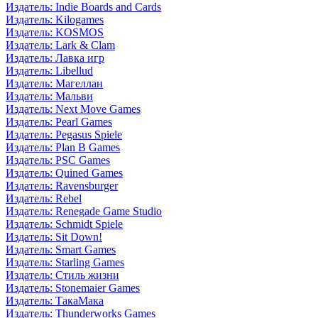
Издатель: Indie Boards and Cards
Издатель: Kilogames
Издатель: KOSMOS
Издатель: Lark & Clam
Издатель: Лавка игр
Издатель: Libellud
Издатель: Магеллан
Издатель: Мальви
Издатель: Next Move Games
Издатель: Pearl Games
Издатель: Pegasus Spiele
Издатель: Plan B Games
Издатель: PSC Games
Издатель: Quined Games
Издатель: Ravensburger
Издатель: Rebel
Издатель: Renegade Game Studio
Издатель: Schmidt Spiele
Издатель: Sit Down!
Издатель: Smart Games
Издатель: Starling Games
Издатель: Стиль жизни
Издатель: Stonemaier Games
Издатель: ТакаМака
Издатель: Thunderworks Games