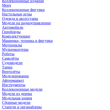
Коллекционные издания
Мерч
Коллекционные фигурки
Настольные игры
Одежда и аксессуары
Модели на радиоуправлении
Автомобили
Гироборды
Комплектующие
Машинки, техника и фигурки
Мотоциклы
Мультикоптеры
Роботы
Самолёты
Судомодели
Танки
Вертолёты
Моделирование
Афтермаркет
Инструменты
Коллекционные модели
Модели из дерева
Модельная химия
Сборные модели
Стапели и органайзеры