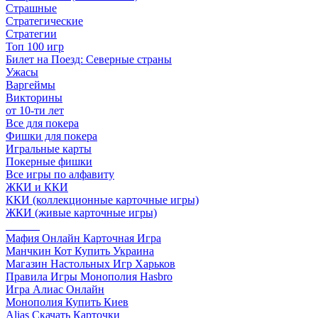
Страшные
Стратегические
Стратегии
Топ 100 игр
Билет на Поезд: Северные страны
Ужасы
Варгеймы
Викторины
от 10-ти лет
Все для покера
Фишки для покера
Игральные карты
Покерные фишки
Все игры по алфавиту
ЖКИ и ККИ
ККИ (коллекционные карточные игры)
ЖКИ (живые карточные игры)
______
Мафия Онлайн Карточная Игра
Манчкин Кот Купить Украина
Магазин Настольных Игр Харьков
Правила Игры Монополия Hasbro
Игра Алиас Онлайн
Монополия Купить Киев
Alias Скачать Карточки