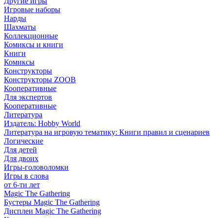
Другие игры
Игровые наборы
Нарды
Шахматы
Коллекционные
Комиксы и книги
Книги
Комиксы
Конструкторы
Конструкторы ZOOB
Кооперативные
Для экспертов
Кооперативные
Литература
Издатель: Hobby World
Литература на игровую тематику: Книги правил и сценариев
Логические
Для детей
Для двоих
Игры-головоломки
Игры в слова
от 6-ти лет
Magic The Gathering
Бустеры Magic The Gathering
Дисплеи Magic The Gathering