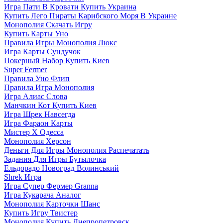
Игра Пати В Кровати Купить Украина
Купить Лего Пираты Карибского Моря В Украине
Монополия Скачать Игру
Купить Карты Уно
Правила Игры Монополия Люкс
Игра Карты Сундучок
Покерный Набор Купить Киев
Super Fermer
Правила Уно Флип
Правила Игра Монополия
Игра Алиас Слова
Манчкин Кот Купить Киев
Игра Шрек Навсегда
Игра Фараон Карты
Мистер Х Одесса
Монополия Херсон
Деньги Для Игры Монополия Распечатать
Задания Для Игры Бутылочка
Ельдорадо Новоград Волинський
Shrek Игра
Игра Супер Фермер Granna
Игра Кукарача Аналог
Монополия Карточки Шанс
Купить Игру Твистер
Монополия Купить Днепропетровск