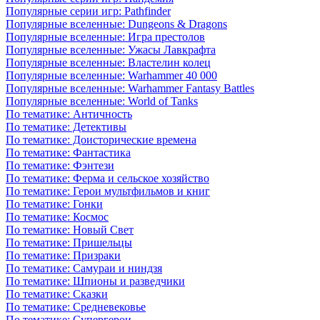
Популярные серии игр: Pathfinder
Популярные вселенные: Dungeons & Dragons
Популярные вселенные: Игра престолов
Популярные вселенные: Ужасы Лавкрафта
Популярные вселенные: Властелин колец
Популярные вселенные: Warhammer 40 000
Популярные вселенные: Warhammer Fantasy Battles
Популярные вселенные: World of Tanks
По тематике: Античность
По тематике: Детективы
По тематике: Доисторические времена
По тематике: Фантастика
По тематике: Фэнтези
По тематике: Ферма и сельское хозяйство
По тематике: Герои мультфильмов и книг
По тематике: Гонки
По тематике: Космос
По тематике: Новый Свет
По тематике: Пришельцы
По тематике: Призраки
По тематике: Самураи и ниндзя
По тематике: Шпионы и разведчики
По тематике: Сказки
По тематике: Средневековье
По тематике: Супергерои