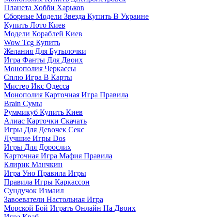
Планета Хобби Харьков
Сборные Модели Звезда Купить В Украине
Купить Лото Киев
Модели Кораблей Киев
Wow Tcg Купить
Желания Для Бутылочки
Игра Фанты Для Двоих
Монополия Черкассы
Сплю Игра В Карты
Мистер Икс Одесса
Монополия Карточная Игра Правила
Brain Сумы
Руммикуб Купить Киев
Алиас Карточки Скачать
Игры Для Девочек Секс
Лучшие Игры Dos
Игры Для Дорослих
Карточная Игра Мафия Правила
Клирик Манчкин
Игра Уно Правила Игры
Правила Игры Каркассон
Сундучок Измаил
Завоеватели Настольная Игра
Морской Бой Играть Онлайн На Двоих
Игра Краб