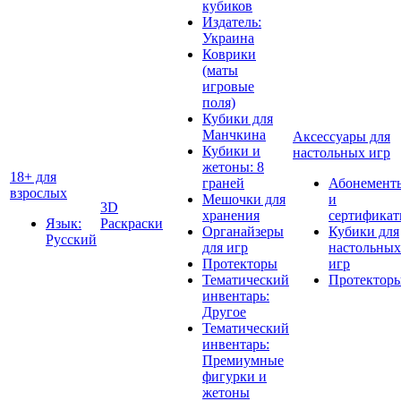
кубиков
Издатель:
Украина
Коврики
(маты
игровые
поля)
Кубики для
Манчкина
Аксессуары для
Кубики и
настольных игр
жетоны: 8
18+ для
граней
Абонемент
взрослых
Мешочки для
и
3D
хранения
сертифика
Язык:
Раскраски
Органайзеры
Кубики для
Русский
для игр
настольных
Протекторы
игр
Тематический
Протектор
инвентарь:
Другое
Тематический
инвентарь:
Премиумные
фигурки и
жетоны