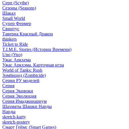
Серп (Scythe)
Сезоны (Seasons)
Шакал
Small World
Супер Фермер
Свинтус
Таверна Красный Дракон
thinkers
Ticket to Ride
T.I.M.E. Stories (Истории Времени)
Uno (Уно)
Ужас Аркхема
Ужас Аркхэма. Карточная игра
World of Tanks: Rush
Зомбицид (Zombicide)
Серии РУ моделей
Серия
Серия Экивоки
Серия Эволюция
Серия Имаджинариум
Шахматы Шашки Нарды
Нарды
skretch-karty
skretch-postery
Смарт Геймс (Smart Games)