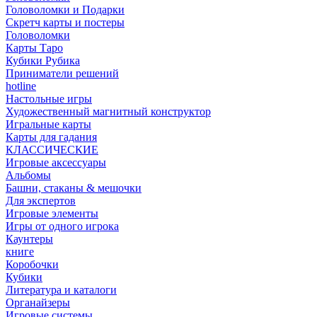
Головоломки и Подарки
Cкретч карты и постеры
Головоломки
Карты Таро
Кубики Рубика
Приниматели решений
hotline
Настольные игры
Художественный магнитный конструктор
Игральные карты
Карты для гадания
КЛАССИЧЕСКИЕ
Игровые аксессуары
Альбомы
Башни, стаканы & мешочки
Для экспертов
Игровые элементы
Игры от одного игрока
Каунтеры
книге
Коробочки
Кубики
Литература и каталоги
Органайзеры
Игровые системы