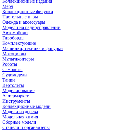
Коллекционные издания
Мерч
Коллекционные фигурки
Настольные игры
Одежда и аксессуары
Модели на радиоуправлении
Автомобили
Гироборды
Комплектующие
Машинки, техника и фигурки
Мотоциклы
Мультикоптеры
Роботы
Самолёты
Судомодели
Танки
Вертолёты
Моделирование
Афтермаркет
Инструменты
Коллекционные модели
Модели из дерева
Модельная химия
Сборные модели
Стапели и органайзеры