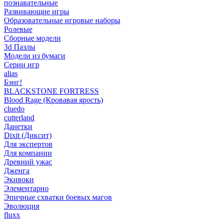
познавательные
Развивающие игры
Образовательные игровые наборы
Ролевые
Сборные модели
3d Пазлы
Модели из бумаги
Серии игр
alias
Бэнг!
BLACKSTONE FORTRESS
Blood Rage (Кровавая ярость)
cluedo
cutterland
Данетки
Dixit (Диксит)
Для экспертов
Для компании
Древний ужас
Дженга
Экивоки
Элементарно
Эпичные схватки боевых магов
Эволюция
fluxx