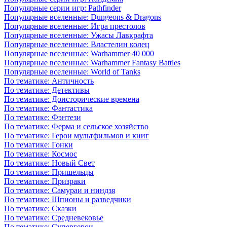
Популярные серии игр: Pathfinder
Популярные вселенные: Dungeons & Dragons
Популярные вселенные: Игра престолов
Популярные вселенные: Ужасы Лавкрафта
Популярные вселенные: Властелин колец
Популярные вселенные: Warhammer 40 000
Популярные вселенные: Warhammer Fantasy Battles
Популярные вселенные: World of Tanks
По тематике: Античность
По тематике: Детективы
По тематике: Доисторические времена
По тематике: Фантастика
По тематике: Фэнтези
По тематике: Ферма и сельское хозяйство
По тематике: Герои мультфильмов и книг
По тематике: Гонки
По тематике: Космос
По тематике: Новый Свет
По тематике: Пришельцы
По тематике: Призраки
По тематике: Самураи и ниндзя
По тематике: Шпионы и разведчики
По тематике: Сказки
По тематике: Средневековье
По тематике: Супергерои