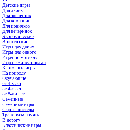
Детские игры
Для двоих
Для экспертов
Для компании
Для новичков
Для вечеринок
Экономические
Эротические
Игры для двоих
Игры для одного
Игры по мотивам
Игры с миниатюрами
Карточные игры
На природу
Обучающие
от 3-х лет
от 4-х лет
от 8-ми лет
Семейные
Семейные игры
Скретч постеры
Тренируем память
В дорогу
Классические игры