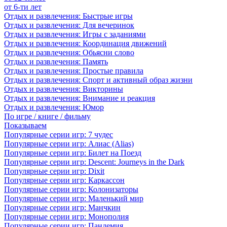
от 6-ти лет
Отдых и развлечения: Быстрые игры
Отдых и развлечения: Для вечеринок
Отдых и развлечения: Игры с заданиями
Отдых и развлечения: Координация движений
Отдых и развлечения: Обьясни слово
Отдых и развлечения: Память
Отдых и развлечения: Простые правила
Отдых и развлечения: Спорт и активный образ жизни
Отдых и развлечения: Викторины
Отдых и развлечения: Внимание и реакция
Отдых и развлечения: Юмор
По игре / книге / фильму
Показываем
Популярные серии игр: 7 чудес
Популярные серии игр: Алиас (Alias)
Популярные серии игр: Билет на Поезд
Популярные серии игр: Descent: Journeys in the Dark
Популярные серии игр: Dixit
Популярные серии игр: Каркассон
Популярные серии игр: Колонизаторы
Популярные серии игр: Маленький мир
Популярные серии игр: Манчкин
Популярные серии игр: Монополия
Популярные серии игр: Пандемия