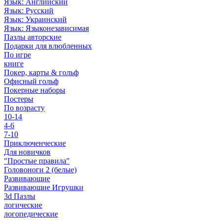
Язык: Английский
Язык: Русский
Язык: Украинский
Язык: Языконезависимая
Пазлы авторские
Подарки для влюбленных
По игре
книге
Покер, карты & гольф
Офисный гольф
Покерные наборы
Постеры
По возрасту
10-14
4-6
7-10
Приключенческие
Для новичков
"Простые правила"
Головоноги 2 (белые)
Развивающие
Развивающие Игрушки
3d Пазлы
логические
логопедические