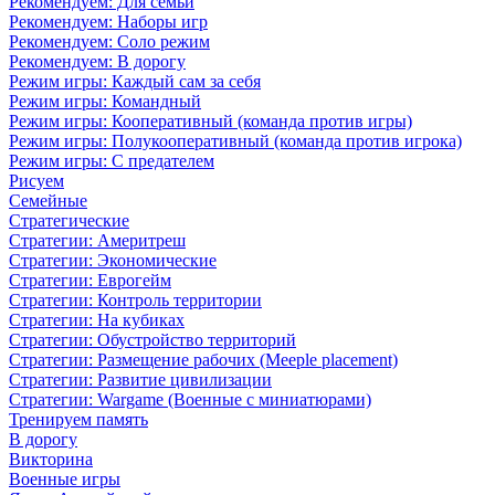
Рекомендуем: Для семьи
Рекомендуем: Наборы игр
Рекомендуем: Соло режим
Рекомендуем: В дорогу
Режим игры: Каждый сам за себя
Режим игры: Командный
Режим игры: Кооперативный (команда против игры)
Режим игры: Полукооперативный (команда против игрока)
Режим игры: С предателем
Рисуем
Семейные
Стратегические
Стратегии: Америтреш
Стратегии: Экономические
Стратегии: Еврогейм
Стратегии: Контроль территории
Стратегии: На кубиках
Стратегии: Обустройство территорий
Стратегии: Размещение рабочих (Meeple placement)
Стратегии: Развитие цивилизации
Стратегии: Wargame (Военные с миниатюрами)
Тренируем память
В дорогу
Викторина
Военные игры