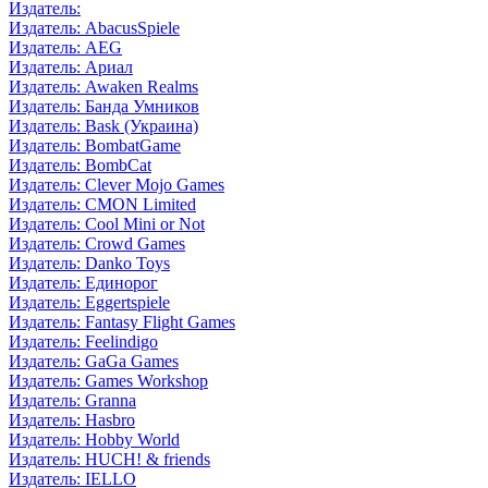
Издатель:
Издатель: AbacusSpiele
Издатель: AEG
Издатель: Ариал
Издатель: Awaken Realms
Издатель: Банда Умников
Издатель: Bask (Украина)
Издатель: BombatGame
Издатель: BombCat
Издатель: Clever Mojo Games
Издатель: CMON Limited
Издатель: Cool Mini or Not
Издатель: Crowd Games
Издатель: Danko Toys
Издатель: Единорог
Издатель: Eggertspiele
Издатель: Fantasy Flight Games
Издатель: Feelindigo
Издатель: GaGa Games
Издатель: Games Workshop
Издатель: Granna
Издатель: Hasbro
Издатель: Hobby World
Издатель: HUCH! & friends
Издатель: IELLO