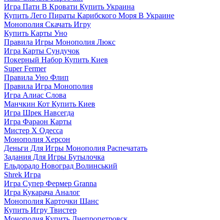
Игра Пати В Кровати Купить Украина
Купить Лего Пираты Карибского Моря В Украине
Монополия Скачать Игру
Купить Карты Уно
Правила Игры Монополия Люкс
Игра Карты Сундучок
Покерный Набор Купить Киев
Super Fermer
Правила Уно Флип
Правила Игра Монополия
Игра Алиас Слова
Манчкин Кот Купить Киев
Игра Шрек Навсегда
Игра Фараон Карты
Мистер Х Одесса
Монополия Херсон
Деньги Для Игры Монополия Распечатать
Задания Для Игры Бутылочка
Ельдорадо Новоград Волинський
Shrek Игра
Игра Супер Фермер Granna
Игра Кукарача Аналог
Монополия Карточки Шанс
Купить Игру Твистер
Монополия Купить Днепропетровск