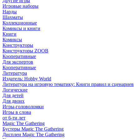
Другие игры
Игровые наборы
Нарды
Шахматы
Коллекционные
Комиксы и книги
Книги
Комиксы
Конструкторы
Конструкторы ZOOB
Кооперативные
Для экспертов
Кооперативные
Литература
Издатель: Hobby World
Литература на игровую тематику: Книги правил и сценариев
Логические
Для детей
Для двоих
Игры-головоломки
Игры в слова
от 6-ти лет
Magic The Gathering
Бустеры Magic The Gathering
Дисплеи Magic The Gathering