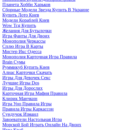
Планета Хобби Харьков
Сборные Модели Звезда Купить В Украине
Купить Лото Киев
Модели Кораблей Киев
Wow Tcg Купить
Желания Для Бутылочки
Игра Фанты Для Двоих
Монополия Черкассы
Сплю Игра В Карты
Мистер Икс Одесса
Монополия Карточная Игра Правила
Brain Сумы
Руммикуб Купить Киев
Алиас Карточки Скачать
Игры Для Девочек Секс
Лучшие Игры Dos
Игры Для Дорослих
Карточная Игра Мафия Правила
Клирик Манчкин
Игра Уно Правила Игры
Правила Игры Каркассон
Сундучок Измаил
Завоеватели Настольная Игра
Морской Бой Играть Онлайн На Двоих
Игра Краб