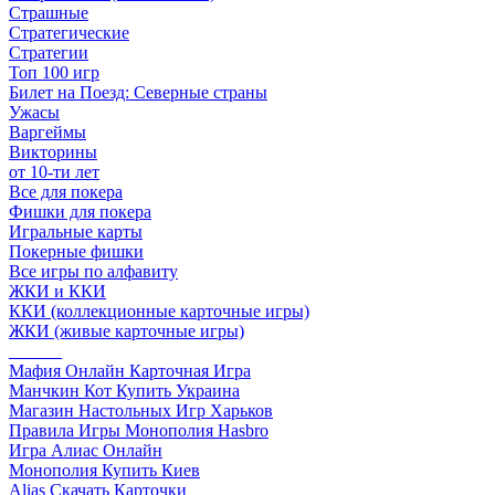
Страшные
Стратегические
Стратегии
Топ 100 игр
Билет на Поезд: Северные страны
Ужасы
Варгеймы
Викторины
от 10-ти лет
Все для покера
Фишки для покера
Игральные карты
Покерные фишки
Все игры по алфавиту
ЖКИ и ККИ
ККИ (коллекционные карточные игры)
ЖКИ (живые карточные игры)
______
Мафия Онлайн Карточная Игра
Манчкин Кот Купить Украина
Магазин Настольных Игр Харьков
Правила Игры Монополия Hasbro
Игра Алиас Онлайн
Монополия Купить Киев
Alias Скачать Карточки