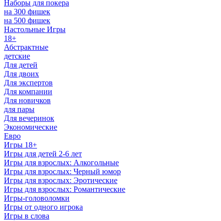
Наборы для покера
на 300 фишек
на 500 фишек
Настольные Игры
18+
Абстрактные
детские
Для детей
Для двоих
Для экспертов
Для компании
Для новичков
для пары
Для вечеринок
Экономические
Евро
Игры 18+
Игры для детей 2-6 лет
Игры для взрослых: Алкогольные
Игры для взрослых: Черный юмор
Игры для взрослых: Эротические
Игры для взрослых: Романтические
Игры-головоломки
Игры от одного игрока
Игры в слова