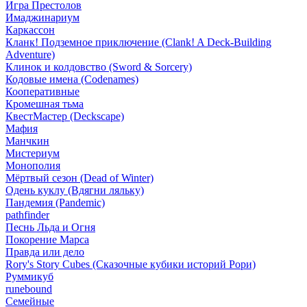
Игра Престолов
Имаджинариум
Каркассон
Кланк! Подземное приключение (Clank! A Deck-Building
Adventure)
Клинок и колдовство (Sword & Sorcery)
Кодовые имена (Codenames)
Кооперативные
Кромешная тьма
КвестМастер (Deckscape)
Мафия
Манчкин
Мистериум
Монополия
Мёртвый сезон (Dead of Winter)
Одень куклу (Вдягни ляльку)
Пандемия (Pandemic)
pathfinder
Песнь Льда и Огня
Покорение Марса
Правда или дело
Rory's Story Cubes (Сказочные кубики историй Рори)
Руммикуб
runebound
Семейные