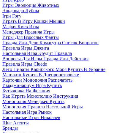
Игры Эволюция Животных
Эльдорадо Лубны
Ігри Гогу
Играть В Игру Кошки Мышки
Мафия Киев Игра
Менеджер Правила Игры
Игры Для Взрослых Фанты
Правда Или Дело Камасутра Список Вопросов
Правила Игры Дженга
Настольная Игра Эрудит Правила
Вопросы Для Игры Правда Или Действия
Правила Игры Cluedo
Лего Пираты Карибского Моря Купить В Украине
Манчкин Купить В Днепропетровске
Карточки Монополия Распечатать
Имаджинариум Игра Купить
Бутылочка На Желания
Как Играть Монополию Инструкция
Монополия Менеджер Купить
Монополия Правила Настольной Игры
Настольная Игра Рынок
Настольные Игры Николаев
Щит Агенты
Бренды