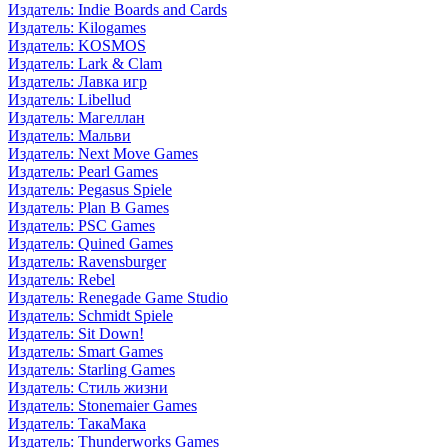
Издатель: Indie Boards and Cards
Издатель: Kilogames
Издатель: KOSMOS
Издатель: Lark & Clam
Издатель: Лавка игр
Издатель: Libellud
Издатель: Магеллан
Издатель: Мальви
Издатель: Next Move Games
Издатель: Pearl Games
Издатель: Pegasus Spiele
Издатель: Plan B Games
Издатель: PSC Games
Издатель: Quined Games
Издатель: Ravensburger
Издатель: Rebel
Издатель: Renegade Game Studio
Издатель: Schmidt Spiele
Издатель: Sit Down!
Издатель: Smart Games
Издатель: Starling Games
Издатель: Стиль жизни
Издатель: Stonemaier Games
Издатель: ТакаМака
Издатель: Thunderworks Games