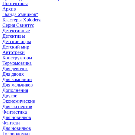
Протекторы
Архив
"Банда Умников"
Бластеры Xploderz
Cерия Свинтус
Детективные
Детективы
Детские игры
Детский мир
Автотреки
Конструкторы
Термомозаика
Для девочек
Для двоих
Для компании
Для мальчиков
Дополнения
Другое
Экономические
Для экспертов
Фантастика
Для новичков
Фэнтези
Для новичков
Головоломки