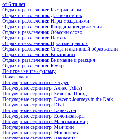
от 6-ти лет
Отдых и развлечения: Быстрые игры
Отдых и развлечения: Для вечеринок
Отдых и развлечения: Игры с заданиями
Отдых и развлечения: Координация движений
Отдых и развлечения: Обьясни слово
Отдых и развлечения: Память
Отдых и развлечения: Простые правила
Отдых и развлечения: Спорт и активный образ жизни
Отдых и развлечения: Викторины
Отдых и развлечения: Внимание и реакция
Отдых и развлечения: Юмор
По игре / книге / фильму
Показываем
Популярные серии игр: 7 чудес
Популярные серии игр: Алиас (Alias)
Популярные серии игр: Билет на Поезд
Популярные серии игр: Descent: Journeys in the Dark
Популярные серии игр: Dixit
Популярные серии игр: Каркассон
Популярные серии игр: Колонизаторы
Популярные серии игр: Маленький мир
Популярные серии игр: Манчкин
Популярные серии игр: Монополия
Популярные серии игр: Пандемия