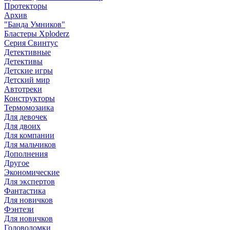
Протекторы
Архив
"Банда Умников"
Бластеры Xploderz
Cерия Свинтус
Детективные
Детективы
Детские игры
Детский мир
Автотреки
Конструкторы
Термомозаика
Для девочек
Для двоих
Для компании
Для мальчиков
Дополнения
Другое
Экономические
Для экспертов
Фантастика
Для новичков
Фэнтези
Для новичков
Головоломки