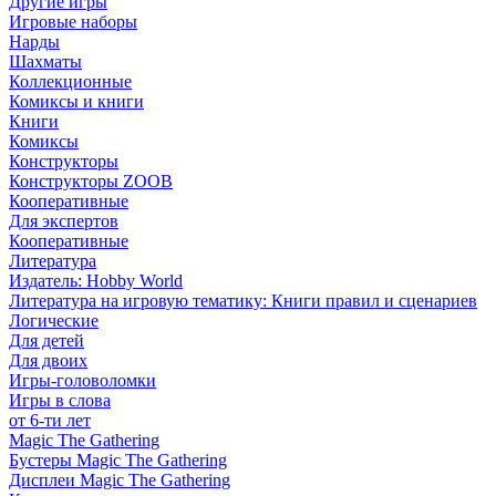
Другие игры
Игровые наборы
Нарды
Шахматы
Коллекционные
Комиксы и книги
Книги
Комиксы
Конструкторы
Конструкторы ZOOB
Кооперативные
Для экспертов
Кооперативные
Литература
Издатель: Hobby World
Литература на игровую тематику: Книги правил и сценариев
Логические
Для детей
Для двоих
Игры-головоломки
Игры в слова
от 6-ти лет
Magic The Gathering
Бустеры Magic The Gathering
Дисплеи Magic The Gathering