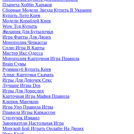
Планета Хобби Харьков
Сборные Модели Звезда Купить В Украине
Купить Лото Киев
Модели Кораблей Киев
Wow Tcg Купить
Желания Для Бутылочки
Игра Фанты Для Двоих
Монополия Черкассы
Сплю Игра В Карты
Мистер Икс Одесса
Монополия Карточная Игра Правила
Brain Сумы
Руммикуб Купить Киев
Алиас Карточки Скачать
Игры Для Девочек Секс
Лучшие Игры Dos
Игры Для Дорослих
Карточная Игра Мафия Правила
Клирик Манчкин
Игра Уно Правила Игры
Правила Игры Каркассон
Сундучок Измаил
Завоеватели Настольная Игра
Морской Бой Играть Онлайн На Двоих
Игра Краб