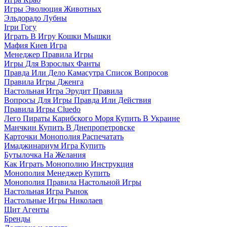
Игры Эволюция Животных
Эльдорадо Лубны
Ігри Гогу
Играть В Игру Кошки Мышки
Мафия Киев Игра
Менеджер Правила Игры
Игры Для Взрослых Фанты
Правда Или Дело Камасутра Список Вопросов
Правила Игры Дженга
Настольная Игра Эрудит Правила
Вопросы Для Игры Правда Или Действия
Правила Игры Cluedo
Лего Пираты Карибского Моря Купить В Украине
Манчкин Купить В Днепропетровске
Карточки Монополия Распечатать
Имаджинариум Игра Купить
Бутылочка На Желания
Как Играть Монополию Инструкция
Монополия Менеджер Купить
Монополия Правила Настольной Игры
Настольная Игра Рынок
Настольные Игры Николаев
Щит Агенты
Бренды