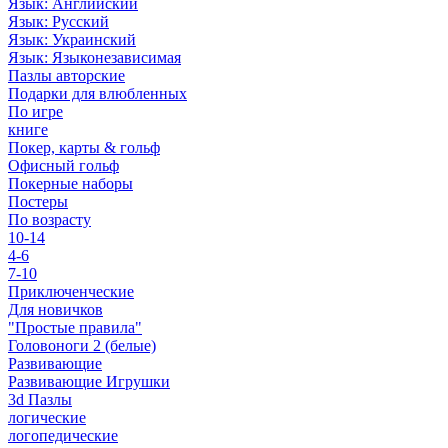
Язык: Английский
Язык: Русский
Язык: Украинский
Язык: Языконезависимая
Пазлы авторские
Подарки для влюбленных
По игре
книге
Покер, карты & гольф
Офисный гольф
Покерные наборы
Постеры
По возрасту
10-14
4-6
7-10
Приключенческие
Для новичков
"Простые правила"
Головоноги 2 (белые)
Развивающие
Развивающие Игрушки
3d Пазлы
логические
логопедические