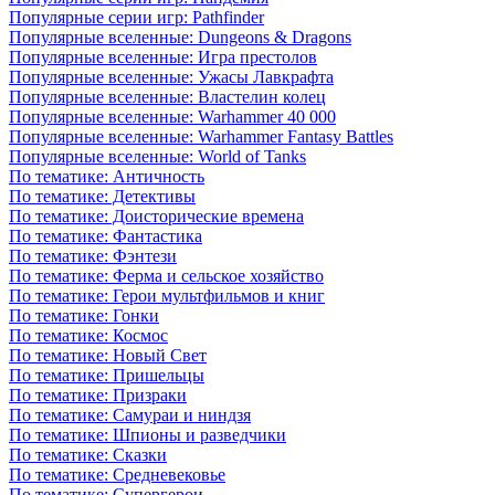
Популярные серии игр: Pathfinder
Популярные вселенные: Dungeons & Dragons
Популярные вселенные: Игра престолов
Популярные вселенные: Ужасы Лавкрафта
Популярные вселенные: Властелин колец
Популярные вселенные: Warhammer 40 000
Популярные вселенные: Warhammer Fantasy Battles
Популярные вселенные: World of Tanks
По тематике: Античность
По тематике: Детективы
По тематике: Доисторические времена
По тематике: Фантастика
По тематике: Фэнтези
По тематике: Ферма и сельское хозяйство
По тематике: Герои мультфильмов и книг
По тематике: Гонки
По тематике: Космос
По тематике: Новый Свет
По тематике: Пришельцы
По тематике: Призраки
По тематике: Самураи и ниндзя
По тематике: Шпионы и разведчики
По тематике: Сказки
По тематике: Средневековье
По тематике: Супергерои