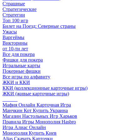
Страшные
Стратегические
Стратегии
Топ 100 игр
Билет на Поезд: Северные страны
Ужасы
Варгеймы
Викторины
от 10-ти лет
Все для покера
Фишки для покера
Игральные карты
Покерные фишки
Все игры по алфавиту
ЖКИ и ККИ
ККИ (коллекционные карточные игры)
ЖКИ (живые карточные игры)
______
Мафия Онлайн Карточная Игра
Манчкин Кот Купить Украина
Магазин Настольных Игр Харьков
Правила Игры Монополия Hasbro
Игра Алиас Онлайн
Монополия Купить Киев
Alias Скачать Карточки