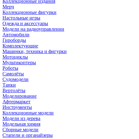
Коллекционные издания
Мерч
Коллекционные фигурки
Настольные игры
Одежда и аксессуары
Модели на радиоуправлении
Автомобили
Гироборды
Комплектующие
Машинки, техника и фигурки
Мотоциклы
Мультикоптеры
Роботы
Самолёты
Судомодели
Танки
Вертолёты
Моделирование
Афтермаркет
Инструменты
Коллекционные модели
Модели из дерева
Модельная химия
Сборные модели
Стапели и органайзеры