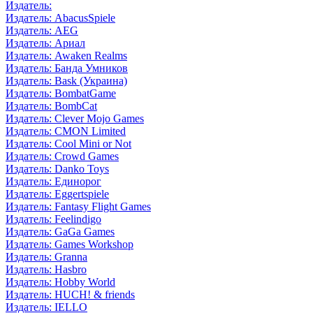
Издатель:
Издатель: AbacusSpiele
Издатель: AEG
Издатель: Ариал
Издатель: Awaken Realms
Издатель: Банда Умников
Издатель: Bask (Украина)
Издатель: BombatGame
Издатель: BombCat
Издатель: Clever Mojo Games
Издатель: CMON Limited
Издатель: Cool Mini or Not
Издатель: Crowd Games
Издатель: Danko Toys
Издатель: Единорог
Издатель: Eggertspiele
Издатель: Fantasy Flight Games
Издатель: Feelindigo
Издатель: GaGa Games
Издатель: Games Workshop
Издатель: Granna
Издатель: Hasbro
Издатель: Hobby World
Издатель: HUCH! & friends
Издатель: IELLO