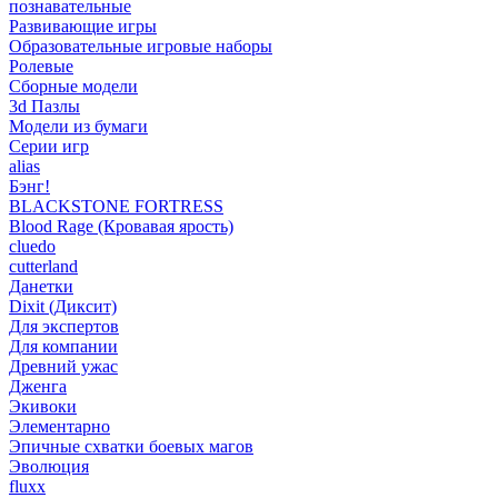
познавательные
Развивающие игры
Образовательные игровые наборы
Ролевые
Сборные модели
3d Пазлы
Модели из бумаги
Серии игр
alias
Бэнг!
BLACKSTONE FORTRESS
Blood Rage (Кровавая ярость)
cluedo
cutterland
Данетки
Dixit (Диксит)
Для экспертов
Для компании
Древний ужас
Дженга
Экивоки
Элементарно
Эпичные схватки боевых магов
Эволюция
fluxx