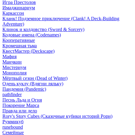
Игра Престолов
Имаджинариум
Каркассон
Кланк! Подземное приключение (Clank! A Deck-Building
Adventure)
Клинок и колдовство (Sword & Sorcery)
Кодовые имена (Codenames)
Кооперативные
Кромешная тьма
КвестМастер (Deckscape)
Мафия
Манчкин
Мистериум
Монополия
Мёртвый сезон (Dead of Winter)
Одень куклу (Вдягни ляльку)
Пандемия (Pandemic)
pathfinder
Песнь Льда и Огня
Покорение Марса
Правда или дело
Rory's Story Cubes (Сказочные кубики историй Рори)
Руммикуб
runebound
Семейные