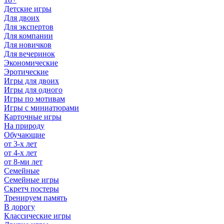
Детские игры
Для двоих
Для экспертов
Для компании
Для новичков
Для вечеринок
Экономические
Эротические
Игры для двоих
Игры для одного
Игры по мотивам
Игры с миниатюрами
Карточные игры
На природу
Обучающие
от 3-х лет
от 4-х лет
от 8-ми лет
Семейные
Семейные игры
Скретч постеры
Тренируем память
В дорогу
Классические игры