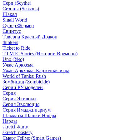
Серп (Scythe)
Сезоны (Seasons)
Шакал
Small World
Супер Фермер
Свинтус
Таверна Красный Дракон
thinkers
Ticket to Ride
T.I.M.E. Stories (Истории Времени)
Uno (Уно)
Ужас Аркхема
Ужас Аркхэма. Карточная игра
World of Tanks: Rush
Зомбицид (Zombicide)
Серии РУ моделей
Серия
Серия Экивоки
Серия Эволюция
Серия Имаджинариум
Шахматы Шашки Нарды
Нарды
skretch-karty
skretch-postery
Смарт Геймс (Smart Games)