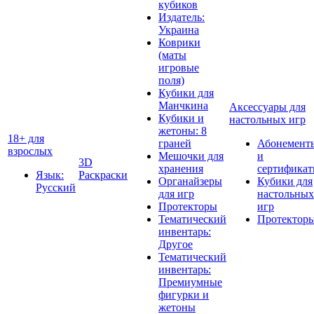
кубиков
Издатель:
Украина
Коврики
(маты
игровые
поля)
Кубики для
Манчкина
Аксессуары для
Кубики и
настольных игр
жетоны: 8
18+ для
граней
Абонемент
взрослых
Мешочки для
и
3D
хранения
сертифика
Язык:
Раскраски
Органайзеры
Кубики для
Русский
для игр
настольных
Протекторы
игр
Тематический
Протектор
инвентарь:
Другое
Тематический
инвентарь:
Премиумные
фигурки и
жетоны