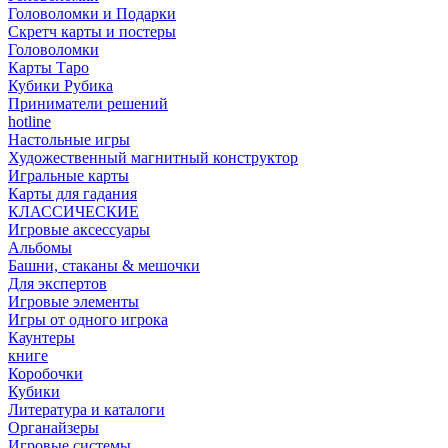
Головоломки и Подарки
Cкретч карты и постеры
Головоломки
Карты Таро
Кубики Рубика
Приниматели решений
hotline
Настольные игры
Художественный магнитный конструктор
Игральные карты
Карты для гадания
КЛАССИЧЕСКИЕ
Игровые аксессуары
Альбомы
Башни, стаканы & мешочки
Для экспертов
Игровые элементы
Игры от одного игрока
Каунтеры
книге
Коробочки
Кубики
Литература и каталоги
Органайзеры
Игровые системы