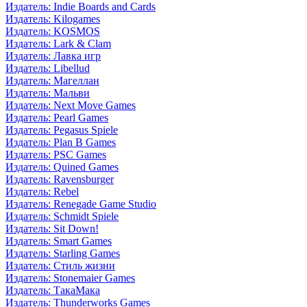
Издатель: Indie Boards and Cards
Издатель: Kilogames
Издатель: KOSMOS
Издатель: Lark & Clam
Издатель: Лавка игр
Издатель: Libellud
Издатель: Магеллан
Издатель: Мальви
Издатель: Next Move Games
Издатель: Pearl Games
Издатель: Pegasus Spiele
Издатель: Plan B Games
Издатель: PSC Games
Издатель: Quined Games
Издатель: Ravensburger
Издатель: Rebel
Издатель: Renegade Game Studio
Издатель: Schmidt Spiele
Издатель: Sit Down!
Издатель: Smart Games
Издатель: Starling Games
Издатель: Стиль жизни
Издатель: Stonemaier Games
Издатель: ТакаМака
Издатель: Thunderworks Games