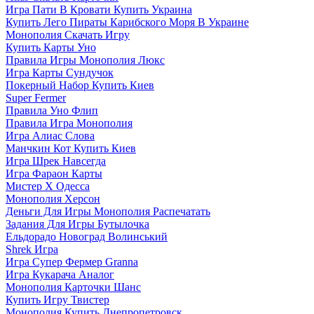
Игра Пати В Кровати Купить Украина
Купить Лего Пираты Карибского Моря В Украине
Монополия Скачать Игру
Купить Карты Уно
Правила Игры Монополия Люкс
Игра Карты Сундучок
Покерный Набор Купить Киев
Super Fermer
Правила Уно Флип
Правила Игра Монополия
Игра Алиас Слова
Манчкин Кот Купить Киев
Игра Шрек Навсегда
Игра Фараон Карты
Мистер Х Одесса
Монополия Херсон
Деньги Для Игры Монополия Распечатать
Задания Для Игры Бутылочка
Ельдорадо Новоград Волинський
Shrek Игра
Игра Супер Фермер Granna
Игра Кукарача Аналог
Монополия Карточки Шанс
Купить Игру Твистер
Монополия Купить Днепропетровск