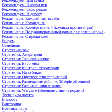
Рекомендуем: Для семьи
Рекомендуем: Наборы игр
Рекомендуем: Соло режим
Рекомендуем: В дорогу
Режим игры: Каждый сам за себя
Режим игры: Командный
Режим игры: Кооперативный (команда против игры)
Режим игры: Полукооперативный (команда против игрока)
Режим игры: С предателем
Рисуем
Семейные
Стратегические
Стратегии: Америтреш
Стратегии: Экономические
Стратегии: Еврогейм
Стратегии: Контроль территории
Стратегии: На кубиках
Стратегии: Обустройство территорий
Стратегии: Размещение рабочих (Meeple placement)
Стратегии: Развитие цивилизации
Стратегии: Wargame (Военные с миниатюрами)
Тренируем память
В дорогу
Викторина
Военные игры