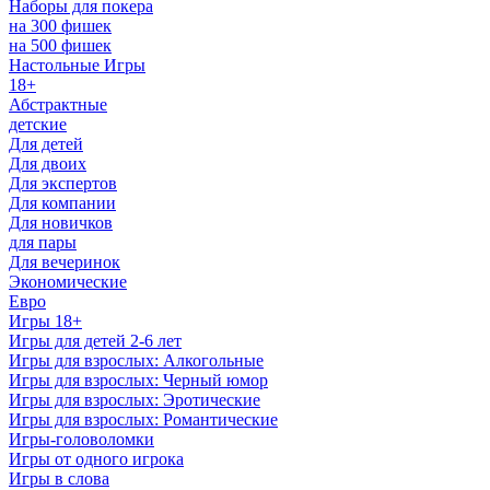
Наборы для покера
на 300 фишек
на 500 фишек
Настольные Игры
18+
Абстрактные
детские
Для детей
Для двоих
Для экспертов
Для компании
Для новичков
для пары
Для вечеринок
Экономические
Евро
Игры 18+
Игры для детей 2-6 лет
Игры для взрослых: Алкогольные
Игры для взрослых: Черный юмор
Игры для взрослых: Эротические
Игры для взрослых: Романтические
Игры-головоломки
Игры от одного игрока
Игры в слова