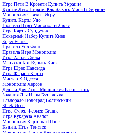
Игра Пати В Кровати Купить Украина
Купить Лего Пираты Карибского Моря В Украине
Монополия Скачать Игру
Купить Карты Уно
Правила Игры Монополия Люкс
Игра Карты Сундучок
Покерный Набор Купить Киев
Super Fermer
Правила Уно Флип
Правила Игра Монополия
Игра Алиас Слова
Манчкин Кот Купить Киев
Игра Шрек Навсегда
Игра Фараон Карты
Мистер Х Одесса
Монополия Херсон
Деньги Для Игры Монополия Распечатать
Задания Для Игры Бутылочка
Ельдорадо Новоград Волинський
Shrek Игра
Игра Супер Фермер Granna
Игра Кукарача Аналог
Монополия Карточки Шанс
Купить Игру Твистер
Монополия Купить Днепропетровск