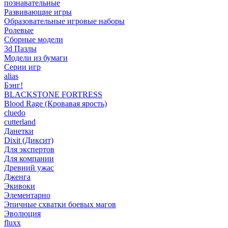
познавательные
Развивающие игры
Образовательные игровые наборы
Ролевые
Сборные модели
3d Пазлы
Модели из бумаги
Серии игр
alias
Бэнг!
BLACKSTONE FORTRESS
Blood Rage (Кровавая ярость)
cluedo
cutterland
Данетки
Dixit (Диксит)
Для экспертов
Для компании
Древний ужас
Дженга
Экивоки
Элементарно
Эпичные схватки боевых магов
Эволюция
fluxx