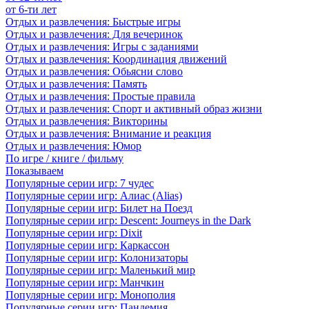
от 6-ти лет
Отдых и развлечения: Быстрые игры
Отдых и развлечения: Для вечеринок
Отдых и развлечения: Игры с заданиями
Отдых и развлечения: Координация движений
Отдых и развлечения: Обьясни слово
Отдых и развлечения: Память
Отдых и развлечения: Простые правила
Отдых и развлечения: Спорт и активный образ жизни
Отдых и развлечения: Викторины
Отдых и развлечения: Внимание и реакция
Отдых и развлечения: Юмор
По игре / книге / фильму
Показываем
Популярные серии игр: 7 чудес
Популярные серии игр: Алиас (Alias)
Популярные серии игр: Билет на Поезд
Популярные серии игр: Descent: Journeys in the Dark
Популярные серии игр: Dixit
Популярные серии игр: Каркассон
Популярные серии игр: Колонизаторы
Популярные серии игр: Маленький мир
Популярные серии игр: Манчкин
Популярные серии игр: Монополия
Популярные серии игр: Пандемия