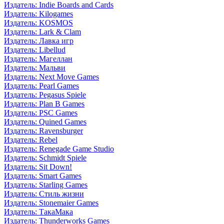
Издатель: Indie Boards and Cards
Издатель: Kilogames
Издатель: KOSMOS
Издатель: Lark & Clam
Издатель: Лавка игр
Издатель: Libellud
Издатель: Магеллан
Издатель: Мальви
Издатель: Next Move Games
Издатель: Pearl Games
Издатель: Pegasus Spiele
Издатель: Plan B Games
Издатель: PSC Games
Издатель: Quined Games
Издатель: Ravensburger
Издатель: Rebel
Издатель: Renegade Game Studio
Издатель: Schmidt Spiele
Издатель: Sit Down!
Издатель: Smart Games
Издатель: Starling Games
Издатель: Стиль жизни
Издатель: Stonemaier Games
Издатель: ТакаМака
Издатель: Thunderworks Games