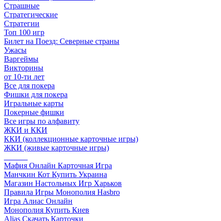
Страшные
Стратегические
Стратегии
Топ 100 игр
Билет на Поезд: Северные страны
Ужасы
Варгеймы
Викторины
от 10-ти лет
Все для покера
Фишки для покера
Игральные карты
Покерные фишки
Все игры по алфавиту
ЖКИ и ККИ
ККИ (коллекционные карточные игры)
ЖКИ (живые карточные игры)
______
Мафия Онлайн Карточная Игра
Манчкин Кот Купить Украина
Магазин Настольных Игр Харьков
Правила Игры Монополия Hasbro
Игра Алиас Онлайн
Монополия Купить Киев
Alias Скачать Карточки