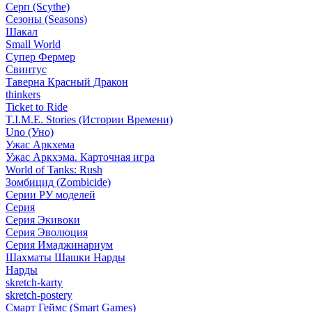
Серп (Scythe)
Сезоны (Seasons)
Шакал
Small World
Супер Фермер
Свинтус
Таверна Красный Дракон
thinkers
Ticket to Ride
T.I.M.E. Stories (Истории Времени)
Uno (Уно)
Ужас Аркхема
Ужас Аркхэма. Карточная игра
World of Tanks: Rush
Зомбицид (Zombicide)
Серии РУ моделей
Серия
Серия Экивоки
Серия Эволюция
Серия Имаджинариум
Шахматы Шашки Нарды
Нарды
skretch-karty
skretch-postery
Смарт Геймс (Smart Games)