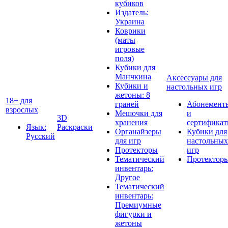
кубиков
Издатель:
Украина
Коврики
(маты
игровые
поля)
Кубики для
Манчкина
Аксессуары для
Кубики и
настольных игр
жетоны: 8
18+ для
граней
Абонемент
взрослых
Мешочки для
и
3D
хранения
сертифика
Язык:
Раскраски
Органайзеры
Кубики для
Русский
для игр
настольных
Протекторы
игр
Тематический
Протектор
инвентарь:
Другое
Тематический
инвентарь:
Премиумные
фигурки и
жетоны