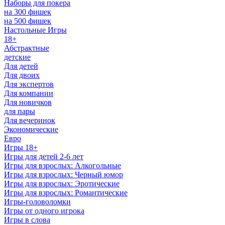
Наборы для покера
на 300 фишек
на 500 фишек
Настольные Игры
18+
Абстрактные
детские
Для детей
Для двоих
Для экспертов
Для компании
Для новичков
для пары
Для вечеринок
Экономические
Евро
Игры 18+
Игры для детей 2-6 лет
Игры для взрослых: Алкогольные
Игры для взрослых: Черный юмор
Игры для взрослых: Эротические
Игры для взрослых: Романтические
Игры-головоломки
Игры от одного игрока
Игры в слова