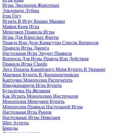
Игры Эволюция Животных
Эльдорадо Лубны
Ігри Гогу
Играть В Игру Кошки Мышки
Мафия Киев Игра
Менеджер Правила Игры
Игры Для Взрослых Фанты
Правда Или Дело Камасутра Список Вопросов
Правила Игры Дженга
Настольная Игра Эрудит Правила
Вопросы Для Игры Правда Или Действия
Правила Игры Cluedo
Лего Пираты Карибского Моря Купить В Украине
Манчкин Купить В Днепропетровске
Карточки Монополия Распечатать
Имаджинариум Игра Купить
Бутылочка На Желания
Как Играть Монополию Инструкция
Монополия Менеджер Купить
Монополия Правила Настольной Игры
Настольная Игра Рынок
Настольные Игры Николаев
Щит Агенты
Бренды