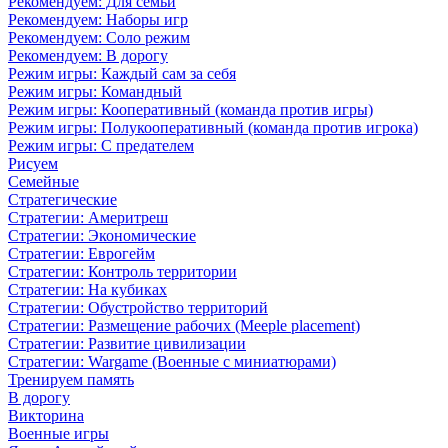
Рекомендуем: Для семьи
Рекомендуем: Наборы игр
Рекомендуем: Соло режим
Рекомендуем: В дорогу
Режим игры: Каждый сам за себя
Режим игры: Командный
Режим игры: Кооперативный (команда против игры)
Режим игры: Полукооперативный (команда против игрока)
Режим игры: С предателем
Рисуем
Семейные
Стратегические
Стратегии: Америтреш
Стратегии: Экономические
Стратегии: Еврогейм
Стратегии: Контроль территории
Стратегии: На кубиках
Стратегии: Обустройство территорий
Стратегии: Размещение рабочих (Meeple placement)
Стратегии: Развитие цивилизации
Стратегии: Wargame (Военные с миниатюрами)
Тренируем память
В дорогу
Викторина
Военные игры