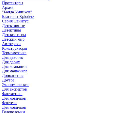
Протекторы
Архив
"Банда Умников"
Бластеры Xploderz
Cерия Свинтус
Детективные
Детективы
Детские игры
Детский мир
Автотреки
Конструкторы
Термомозаика
Для девочек
Для двоих
Для компании
Для мальчиков
Дополнения
Другое
Экономические
Для экспертов
Фантастика
Для новичков
Фэнтези
Для новичков
Головоломки