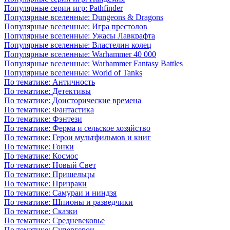
Популярные серии игр: Pathfinder
Популярные вселенные: Dungeons & Dragons
Популярные вселенные: Игра престолов
Популярные вселенные: Ужасы Лавкрафта
Популярные вселенные: Властелин колец
Популярные вселенные: Warhammer 40 000
Популярные вселенные: Warhammer Fantasy Battles
Популярные вселенные: World of Tanks
По тематике: Античность
По тематике: Детективы
По тематике: Доисторические времена
По тематике: Фантастика
По тематике: Фэнтези
По тематике: Ферма и сельское хозяйство
По тематике: Герои мультфильмов и книг
По тематике: Гонки
По тематике: Космос
По тематике: Новый Свет
По тематике: Пришельцы
По тематике: Призраки
По тематике: Самураи и ниндзя
По тематике: Шпионы и разведчики
По тематике: Сказки
По тематике: Средневековье
По тематике: Супергерои