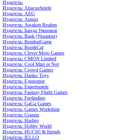
Издатель:
Издатель: AbacusSpiele
Издатель: AEG
Издатель: Ариал
Издатель: Awaken Realms
Издатель: Банда Умников
Издатель: Bask (Украина)
Издатель: BombatGame
Издатель: BombCat
Издатель: Clever Mojo Games
Издатель: CMON Limited
Издатель: Cool Mini or Not
Издатель: Crowd Games
Издатель: Danko Toys
Издатель: Единорог
Издатель: Eggertspiele
Издатель: Fantasy Flight Games
Издатель: Feelindigo
Издатель: GaGa Games
Издатель: Games Workshop
Издатель: Granna
Издатель: Hasbro
Издатель: Hobby World
Издатель: HUCH! & friends
Издатель: IELLO