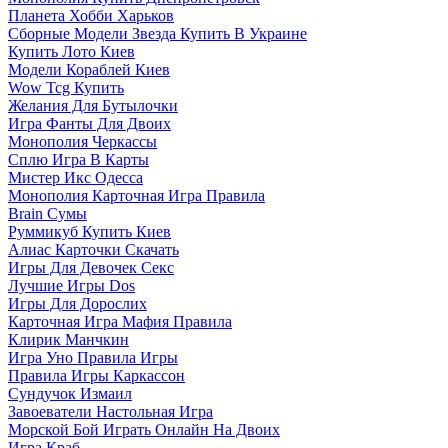
Планета Хобби Харьков
Сборные Модели Звезда Купить В Украине
Купить Лото Киев
Модели Кораблей Киев
Wow Tcg Купить
Желания Для Бутылочки
Игра Фанты Для Двоих
Монополия Черкассы
Сплю Игра В Карты
Мистер Икс Одесса
Монополия Карточная Игра Правила
Brain Сумы
Руммикуб Купить Киев
Алиас Карточки Скачать
Игры Для Девочек Секс
Лучшие Игры Dos
Игры Для Дорослих
Карточная Игра Мафия Правила
Клирик Манчкин
Игра Уно Правила Игры
Правила Игры Каркассон
Сундучок Измаил
Завоеватели Настольная Игра
Морской Бой Играть Онлайн На Двоих
Игра Краб