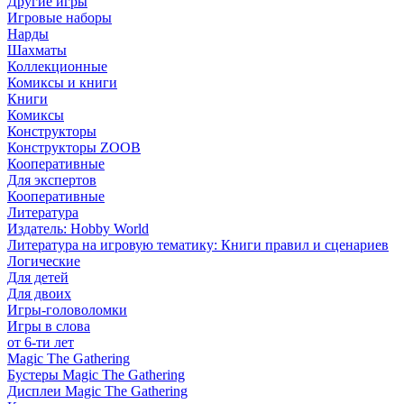
Другие игры
Игровые наборы
Нарды
Шахматы
Коллекционные
Комиксы и книги
Книги
Комиксы
Конструкторы
Конструкторы ZOOB
Кооперативные
Для экспертов
Кооперативные
Литература
Издатель: Hobby World
Литература на игровую тематику: Книги правил и сценариев
Логические
Для детей
Для двоих
Игры-головоломки
Игры в слова
от 6-ти лет
Magic The Gathering
Бустеры Magic The Gathering
Дисплеи Magic The Gathering