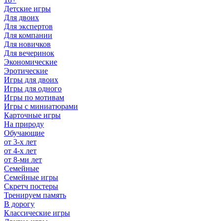
Детские игры
Для двоих
Для экспертов
Для компании
Для новичков
Для вечеринок
Экономические
Эротические
Игры для двоих
Игры для одного
Игры по мотивам
Игры с миниатюрами
Карточные игры
На природу
Обучающие
от 3-х лет
от 4-х лет
от 8-ми лет
Семейные
Семейные игры
Скретч постеры
Тренируем память
В дорогу
Классические игры