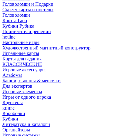
Головоломки и Подарки
Cкретч карты и постеры
Головоломки
Карты Таро
Кубики Рубика
Приниматели решений
hotline
Настольные игры
Художественный магнитный конструктор
Игральные карты
Карты для гадания
КЛАССИЧЕСКИЕ
Игровые аксессуары
Альбомы
Башни, стаканы & мешочки
Для экспертов
Игровые элементы
Игры от одного игрока
Каунтеры
книге
Коробочки
Кубики
Литература и каталоги
Органайзеры
Игровые системы