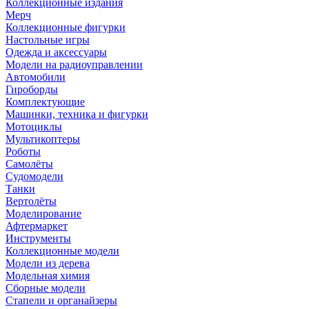
Коллекционные издания
Мерч
Коллекционные фигурки
Настольные игры
Одежда и аксессуары
Модели на радиоуправлении
Автомобили
Гироборды
Комплектующие
Машинки, техника и фигурки
Мотоциклы
Мультикоптеры
Роботы
Самолёты
Судомодели
Танки
Вертолёты
Моделирование
Афтермаркет
Инструменты
Коллекционные модели
Модели из дерева
Модельная химия
Сборные модели
Стапели и органайзеры