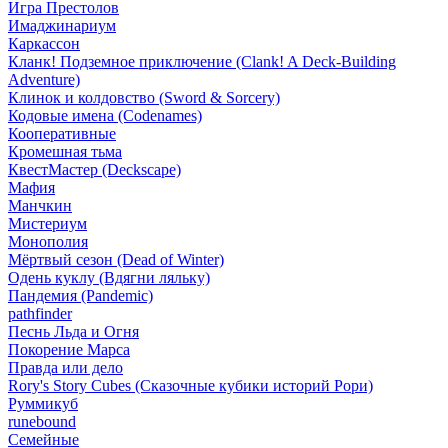
Игра Престолов
Имаджинариум
Каркассон
Кланк! Подземное приключение (Clank! A Deck-Building
Adventure)
Клинок и колдовство (Sword & Sorcery)
Кодовые имена (Codenames)
Кооперативные
Кромешная тьма
КвестМастер (Deckscape)
Мафия
Манчкин
Мистериум
Монополия
Мёртвый сезон (Dead of Winter)
Одень куклу (Вдягни ляльку)
Пандемия (Pandemic)
pathfinder
Песнь Льда и Огня
Покорение Марса
Правда или дело
Rory's Story Cubes (Сказочные кубики историй Рори)
Руммикуб
runebound
Семейные