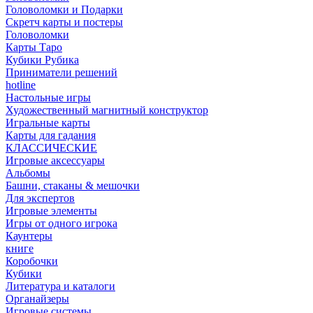
Головоломки и Подарки
Cкретч карты и постеры
Головоломки
Карты Таро
Кубики Рубика
Приниматели решений
hotline
Настольные игры
Художественный магнитный конструктор
Игральные карты
Карты для гадания
КЛАССИЧЕСКИЕ
Игровые аксессуары
Альбомы
Башни, стаканы & мешочки
Для экспертов
Игровые элементы
Игры от одного игрока
Каунтеры
книге
Коробочки
Кубики
Литература и каталоги
Органайзеры
Игровые системы