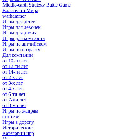
Middle-earth Strategy Battle Game
Властелин Мира
warhammer
Игры для детей
Игры для девочек
Игры для двоих
Игры для компании
Игры на английском
Игры по возрасту
Для компании
от 10-ти лет
от 12-ти лет
от 14-ти лет
от 2-х лет
от 3-х лет
от 4-х лет
от 6-ти лет
от 7-ми лет
от 8-ми лет
Игры по жанрам
фэнтези
Игры в дорогу
Исторические
Категории игр
18+