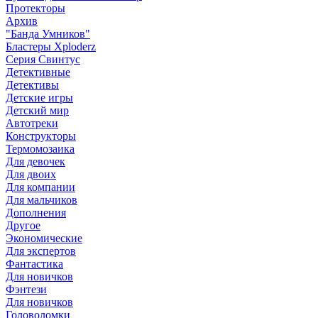
Протекторы
Архив
"Банда Умников"
Бластеры Xploderz
Cерия Свинтус
Детективные
Детективы
Детские игры
Детский мир
Автотреки
Конструкторы
Термомозаика
Для девочек
Для двоих
Для компании
Для мальчиков
Дополнения
Другое
Экономические
Для экспертов
Фантастика
Для новичков
Фэнтези
Для новичков
Головоломки