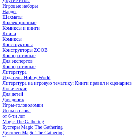
Другие игры
Игровые наборы
Нарды
Шахматы
Коллекционные
Комиксы и книги
Книги
Комиксы
Конструкторы
Конструкторы ZOOB
Кооперативные
Для экспертов
Кооперативные
Литература
Издатель: Hobby World
Литература на игровую тематику: Книги правил и сценариев
Логические
Для детей
Для двоих
Игры-головоломки
Игры в слова
от 6-ти лет
Magic The Gathering
Бустеры Magic The Gathering
Дисплеи Magic The Gathering