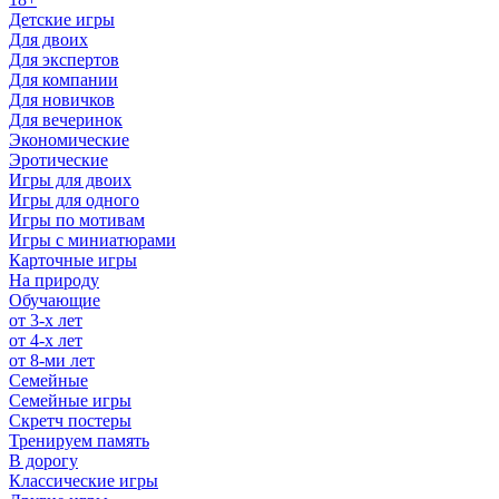
Детские игры
Для двоих
Для экспертов
Для компании
Для новичков
Для вечеринок
Экономические
Эротические
Игры для двоих
Игры для одного
Игры по мотивам
Игры с миниатюрами
Карточные игры
На природу
Обучающие
от 3-х лет
от 4-х лет
от 8-ми лет
Семейные
Семейные игры
Скретч постеры
Тренируем память
В дорогу
Классические игры