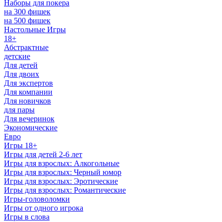
Наборы для покера
на 300 фишек
на 500 фишек
Настольные Игры
18+
Абстрактные
детские
Для детей
Для двоих
Для экспертов
Для компании
Для новичков
для пары
Для вечеринок
Экономические
Евро
Игры 18+
Игры для детей 2-6 лет
Игры для взрослых: Алкогольные
Игры для взрослых: Черный юмор
Игры для взрослых: Эротические
Игры для взрослых: Романтические
Игры-головоломки
Игры от одного игрока
Игры в слова