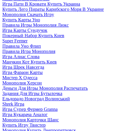
Игра Пати В Кровати Купить Украина
Купить Лего Пираты Карибского Моря В Украине
Монополия Скачать Игру
Купить Карты Уно
Правила Игры Монополия Люкс
Игра Карты Сундучок
Покерный Набор Купить Киев
Super Fermer
Правила Уно Флип
Правила Игра Монополия
Игра Алиас Слова
Манчкин Кот Купить Киев
Игра Шрек Навсегда
Игра Фараон Карты
Мистер Х Одесса
Монополия Херсон
Деньги Для Игры Монополия Распечатать
Задания Для Игры Бутылочка
Ельдорадо Новоград Волинський
Shrek Игра
Игра Супер Фермер Granna
Игра Кукарача Аналог
Монополия Карточки Шанс
Купить Игру Твистер
Монополия Купить Днепропетровск