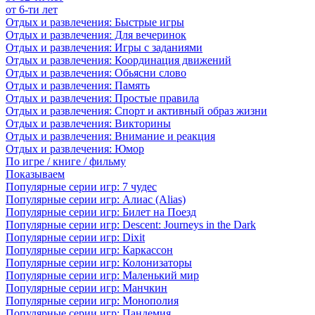
от 6-ти лет
Отдых и развлечения: Быстрые игры
Отдых и развлечения: Для вечеринок
Отдых и развлечения: Игры с заданиями
Отдых и развлечения: Координация движений
Отдых и развлечения: Обьясни слово
Отдых и развлечения: Память
Отдых и развлечения: Простые правила
Отдых и развлечения: Спорт и активный образ жизни
Отдых и развлечения: Викторины
Отдых и развлечения: Внимание и реакция
Отдых и развлечения: Юмор
По игре / книге / фильму
Показываем
Популярные серии игр: 7 чудес
Популярные серии игр: Алиас (Alias)
Популярные серии игр: Билет на Поезд
Популярные серии игр: Descent: Journeys in the Dark
Популярные серии игр: Dixit
Популярные серии игр: Каркассон
Популярные серии игр: Колонизаторы
Популярные серии игр: Маленький мир
Популярные серии игр: Манчкин
Популярные серии игр: Монополия
Популярные серии игр: Пандемия