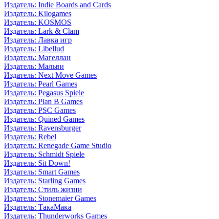
Издатель: Indie Boards and Cards
Издатель: Kilogames
Издатель: KOSMOS
Издатель: Lark & Clam
Издатель: Лавка игр
Издатель: Libellud
Издатель: Магеллан
Издатель: Мальви
Издатель: Next Move Games
Издатель: Pearl Games
Издатель: Pegasus Spiele
Издатель: Plan B Games
Издатель: PSC Games
Издатель: Quined Games
Издатель: Ravensburger
Издатель: Rebel
Издатель: Renegade Game Studio
Издатель: Schmidt Spiele
Издатель: Sit Down!
Издатель: Smart Games
Издатель: Starling Games
Издатель: Стиль жизни
Издатель: Stonemaier Games
Издатель: ТакаМака
Издатель: Thunderworks Games