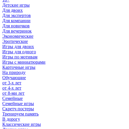
Детские игры
Для двоих
Для экспертов
Для компании
Для новичков
Для вечеринок
Экономические
Эротические
Игры для двоих
Игры для одного
Игры по мотивам
Игры с миниатюрами
Карточные игры
На природу
Обучающие
от 3-х лет
от 4-х лет
от 8-ми лет
Семейные
Семейные игры
Скретч постеры
Тренируем память
В дорогу
Классические игры