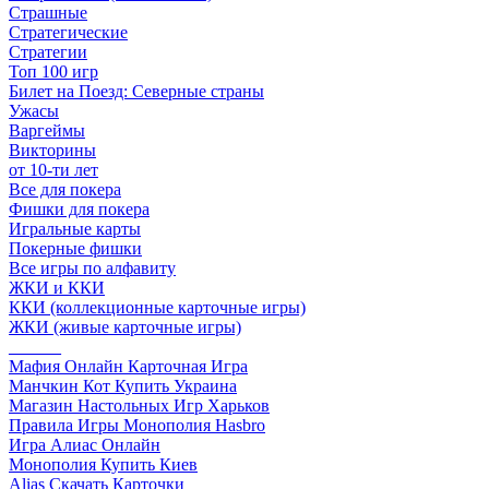
Страшные
Стратегические
Стратегии
Топ 100 игр
Билет на Поезд: Северные страны
Ужасы
Варгеймы
Викторины
от 10-ти лет
Все для покера
Фишки для покера
Игральные карты
Покерные фишки
Все игры по алфавиту
ЖКИ и ККИ
ККИ (коллекционные карточные игры)
ЖКИ (живые карточные игры)
______
Мафия Онлайн Карточная Игра
Манчкин Кот Купить Украина
Магазин Настольных Игр Харьков
Правила Игры Монополия Hasbro
Игра Алиас Онлайн
Монополия Купить Киев
Alias Скачать Карточки