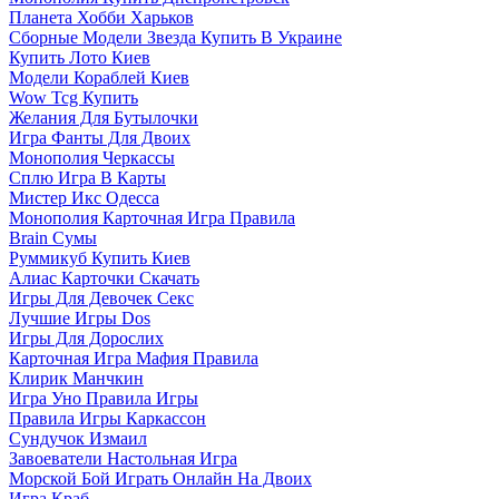
Планета Хобби Харьков
Сборные Модели Звезда Купить В Украине
Купить Лото Киев
Модели Кораблей Киев
Wow Tcg Купить
Желания Для Бутылочки
Игра Фанты Для Двоих
Монополия Черкассы
Сплю Игра В Карты
Мистер Икс Одесса
Монополия Карточная Игра Правила
Brain Сумы
Руммикуб Купить Киев
Алиас Карточки Скачать
Игры Для Девочек Секс
Лучшие Игры Dos
Игры Для Дорослих
Карточная Игра Мафия Правила
Клирик Манчкин
Игра Уно Правила Игры
Правила Игры Каркассон
Сундучок Измаил
Завоеватели Настольная Игра
Морской Бой Играть Онлайн На Двоих
Игра Краб