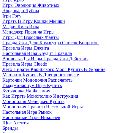
Игры Эволюция Животных
Эльдорадо Лубны
Ігри Гогу
Играть В Игру Кошки Мышки
Мафия Киев Игра
Менеджер Правила Игры
Игры Для Взрослых Фанты
Правда Или Дело Камасутра Список Вопросов
Правила Игры Дженга
Настольная Игра Эрудит Правила
Вопросы Для Игры Правда Или Действия
Правила Игры Cluedo
Лего Пираты Карибского Моря Купить В Украине
Манчкин Купить В Днепропетровске
Карточки Монополия Распечатать
Имаджинариум Игра Купить
Бутылочка На Желания
Как Играть Монополию Инструкция
Монополия Менеджер Купить
Монополия Правила Настольной Игры
Настольная Игра Рынок
Настольные Игры Николаев
Щит Агенты
Бренды