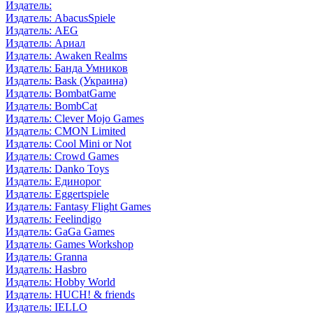
Издатель:
Издатель: AbacusSpiele
Издатель: AEG
Издатель: Ариал
Издатель: Awaken Realms
Издатель: Банда Умников
Издатель: Bask (Украина)
Издатель: BombatGame
Издатель: BombCat
Издатель: Clever Mojo Games
Издатель: CMON Limited
Издатель: Cool Mini or Not
Издатель: Crowd Games
Издатель: Danko Toys
Издатель: Единорог
Издатель: Eggertspiele
Издатель: Fantasy Flight Games
Издатель: Feelindigo
Издатель: GaGa Games
Издатель: Games Workshop
Издатель: Granna
Издатель: Hasbro
Издатель: Hobby World
Издатель: HUCH! & friends
Издатель: IELLO