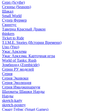
Серп (Scythe)
Сезоны (Seasons)
Шакал
Small World
Супер Фермер
Свинтус
Таверна Красный Дракон
thinkers
Ticket to Ride
T.I.M.E. Stories (Истории Времени)
Uno (Уно)
Ужас Аркхема
Ужас Аркхэма. Карточная игра
World of Tanks: Rush
Зомбицид (Zombicide)
Серии РУ моделей
Серия
Серия Экивоки
Серия Эволюция
Серия Имаджинариум
Шахматы Шашки Нарды
Нарды
skretch-karty
skretch-postery
Смарт Геймс (Smart Games)