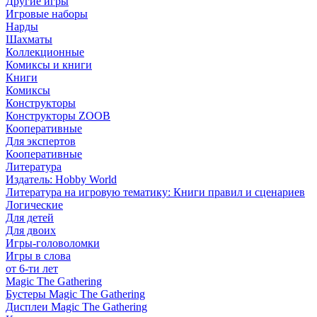
Другие игры
Игровые наборы
Нарды
Шахматы
Коллекционные
Комиксы и книги
Книги
Комиксы
Конструкторы
Конструкторы ZOOB
Кооперативные
Для экспертов
Кооперативные
Литература
Издатель: Hobby World
Литература на игровую тематику: Книги правил и сценариев
Логические
Для детей
Для двоих
Игры-головоломки
Игры в слова
от 6-ти лет
Magic The Gathering
Бустеры Magic The Gathering
Дисплеи Magic The Gathering