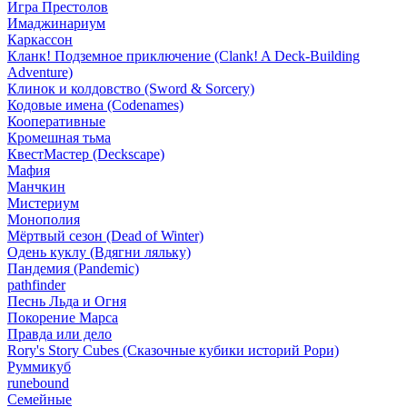
Игра Престолов
Имаджинариум
Каркассон
Кланк! Подземное приключение (Clank! A Deck-Building
Adventure)
Клинок и колдовство (Sword & Sorcery)
Кодовые имена (Codenames)
Кооперативные
Кромешная тьма
КвестМастер (Deckscape)
Мафия
Манчкин
Мистериум
Монополия
Мёртвый сезон (Dead of Winter)
Одень куклу (Вдягни ляльку)
Пандемия (Pandemic)
pathfinder
Песнь Льда и Огня
Покорение Марса
Правда или дело
Rory's Story Cubes (Сказочные кубики историй Рори)
Руммикуб
runebound
Семейные