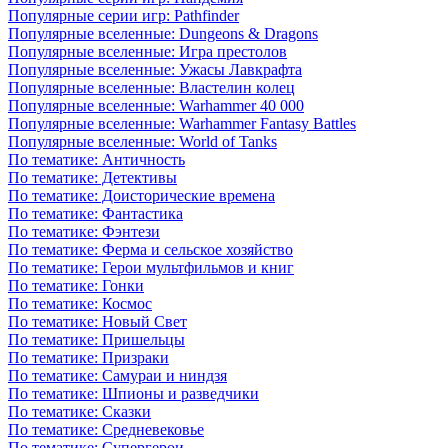
Популярные серии игр: Pathfinder
Популярные вселенные: Dungeons & Dragons
Популярные вселенные: Игра престолов
Популярные вселенные: Ужасы Лавкрафта
Популярные вселенные: Властелин колец
Популярные вселенные: Warhammer 40 000
Популярные вселенные: Warhammer Fantasy Battles
Популярные вселенные: World of Tanks
По тематике: Античность
По тематике: Детективы
По тематике: Доисторические времена
По тематике: Фантастика
По тематике: Фэнтези
По тематике: Ферма и сельское хозяйство
По тематике: Герои мультфильмов и книг
По тематике: Гонки
По тематике: Космос
По тематике: Новый Свет
По тематике: Пришельцы
По тематике: Призраки
По тематике: Самураи и ниндзя
По тематике: Шпионы и разведчики
По тематике: Сказки
По тематике: Средневековье
По тематике: Супергерои