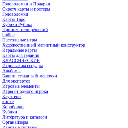
Головоломки и Подарки
Cкретч карты и постеры
Головоломки
Карты Таро
Кубики Рубика
Приниматели решений
hotline
Настольные игры
Художественный магнитный конструктор
Игральные карты
Карты для гадания
КЛАССИЧЕСКИЕ
Игровые аксессуары
Альбомы
Башни, стаканы & мешочки
Для экспертов
Игровые элементы
Игры от одного игрока
Каунтеры
книге
Коробочки
Кубики
Литература и каталоги
Органайзеры
Игровые системы