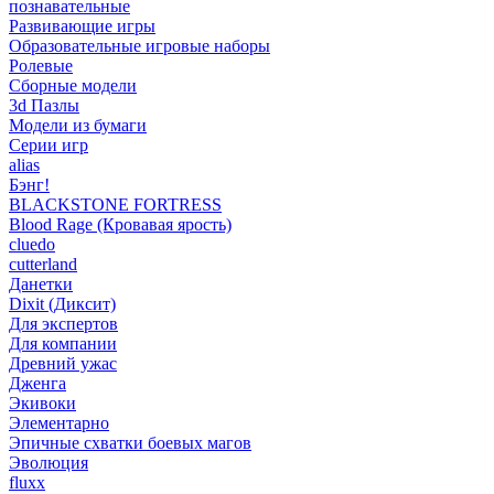
познавательные
Развивающие игры
Образовательные игровые наборы
Ролевые
Сборные модели
3d Пазлы
Модели из бумаги
Серии игр
alias
Бэнг!
BLACKSTONE FORTRESS
Blood Rage (Кровавая ярость)
cluedo
cutterland
Данетки
Dixit (Диксит)
Для экспертов
Для компании
Древний ужас
Дженга
Экивоки
Элементарно
Эпичные схватки боевых магов
Эволюция
fluxx