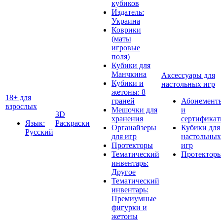
кубиков
Издатель:
Украина
Коврики
(маты
игровые
поля)
Кубики для
Манчкина
Аксессуары для
Кубики и
настольных игр
жетоны: 8
18+ для
граней
Абонемент
взрослых
Мешочки для
и
3D
хранения
сертифика
Язык:
Раскраски
Органайзеры
Кубики для
Русский
для игр
настольных
Протекторы
игр
Тематический
Протектор
инвентарь:
Другое
Тематический
инвентарь:
Премиумные
фигурки и
жетоны