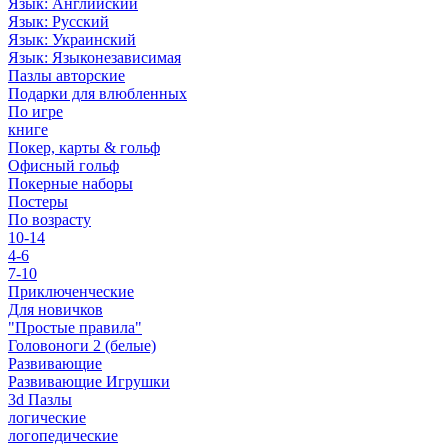
Язык: Английский
Язык: Русский
Язык: Украинский
Язык: Языконезависимая
Пазлы авторские
Подарки для влюбленных
По игре
книге
Покер, карты & гольф
Офисный гольф
Покерные наборы
Постеры
По возрасту
10-14
4-6
7-10
Приключенческие
Для новичков
"Простые правила"
Головоноги 2 (белые)
Развивающие
Развивающие Игрушки
3d Пазлы
логические
логопедические