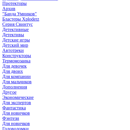
Протекторы
Архив
"Банда Умников"
Бластеры Xploderz
Cерия Свинтус
Детективные
Детективы
Детские игры
Детский мир
Автотреки
Конструкторы
Термомозаика
Для девочек
Для двоих
Для компании
Для мальчиков
Дополнения
Другое
Экономические
Для экспертов
Фантастика
Для новичков
Фэнтези
Для новичков
Головоломки