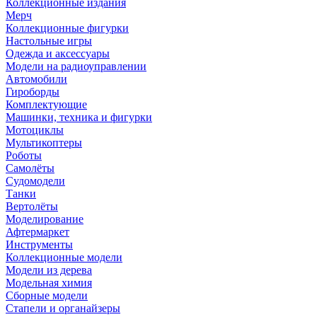
Коллекционные издания
Мерч
Коллекционные фигурки
Настольные игры
Одежда и аксессуары
Модели на радиоуправлении
Автомобили
Гироборды
Комплектующие
Машинки, техника и фигурки
Мотоциклы
Мультикоптеры
Роботы
Самолёты
Судомодели
Танки
Вертолёты
Моделирование
Афтермаркет
Инструменты
Коллекционные модели
Модели из дерева
Модельная химия
Сборные модели
Стапели и органайзеры