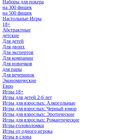
Наборы для покера
на 300 фишек
на 500 фишек
Настольные Игры
18+
Абстрактные
детские
Для детей
Для двоих
Для экспертов
Для компании
Для новичков
для пары
Для вечеринок
Экономические
Евро
Игры 18+
Игры для детей 2-6 лет
Игры для взрослых: Алкогольные
Игры для взрослых: Черный юмор
Игры для взрослых: Эротические
Игры для взрослых: Романтические
Игры-головоломки
Игры от одного игрока
Игры в слова