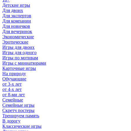
Детские игры
Для двоих
Для экспертов
Для компании
Для новичков
Для вечеринок
Экономические
Эротические
Игры для двоих
Игры для одного
Игры по мотивам
Игры с миниатюрами
Карточные игры
На природу
Обучающие
от 3-х лет
от 4-х лет
от 8-ми лет
Семейные
Семейные игры
Скретч постеры
Тренируем память
В дорогу
Классические игры