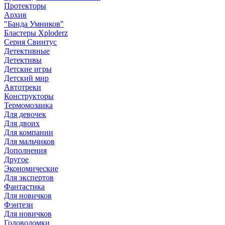
Протекторы
Архив
"Банда Умников"
Бластеры Xploderz
Cерия Свинтус
Детективные
Детективы
Детские игры
Детский мир
Автотреки
Конструкторы
Термомозаика
Для девочек
Для двоих
Для компании
Для мальчиков
Дополнения
Другое
Экономические
Для экспертов
Фантастика
Для новичков
Фэнтези
Для новичков
Головоломки