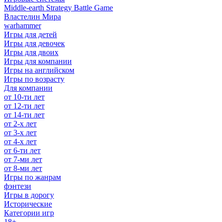
Middle-earth Strategy Battle Game
Властелин Мира
warhammer
Игры для детей
Игры для девочек
Игры для двоих
Игры для компании
Игры на английском
Игры по возрасту
Для компании
от 10-ти лет
от 12-ти лет
от 14-ти лет
от 2-х лет
от 3-х лет
от 4-х лет
от 6-ти лет
от 7-ми лет
от 8-ми лет
Игры по жанрам
фэнтези
Игры в дорогу
Исторические
Категории игр
18+