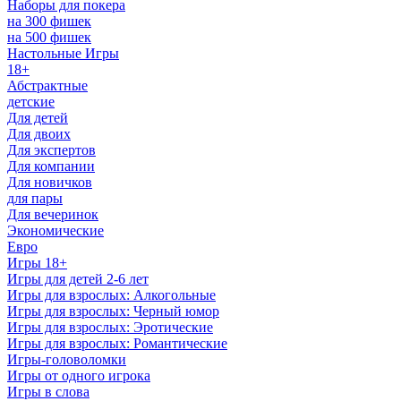
Наборы для покера
на 300 фишек
на 500 фишек
Настольные Игры
18+
Абстрактные
детские
Для детей
Для двоих
Для экспертов
Для компании
Для новичков
для пары
Для вечеринок
Экономические
Евро
Игры 18+
Игры для детей 2-6 лет
Игры для взрослых: Алкогольные
Игры для взрослых: Черный юмор
Игры для взрослых: Эротические
Игры для взрослых: Романтические
Игры-головоломки
Игры от одного игрока
Игры в слова