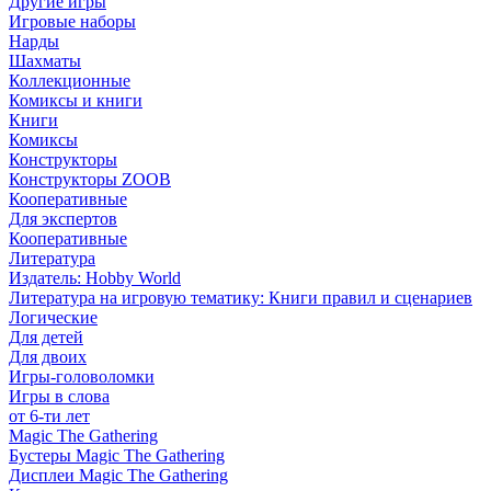
Другие игры
Игровые наборы
Нарды
Шахматы
Коллекционные
Комиксы и книги
Книги
Комиксы
Конструкторы
Конструкторы ZOOB
Кооперативные
Для экспертов
Кооперативные
Литература
Издатель: Hobby World
Литература на игровую тематику: Книги правил и сценариев
Логические
Для детей
Для двоих
Игры-головоломки
Игры в слова
от 6-ти лет
Magic The Gathering
Бустеры Magic The Gathering
Дисплеи Magic The Gathering