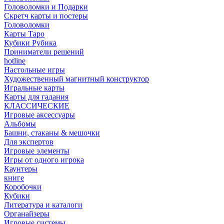
Головоломки и Подарки
Cкретч карты и постеры
Головоломки
Карты Таро
Кубики Рубика
Приниматели решений
hotline
Настольные игры
Художественный магнитный конструктор
Игральные карты
Карты для гадания
КЛАССИЧЕСКИЕ
Игровые аксессуары
Альбомы
Башни, стаканы & мешочки
Для экспертов
Игровые элементы
Игры от одного игрока
Каунтеры
книге
Коробочки
Кубики
Литература и каталоги
Органайзеры
Игровые системы