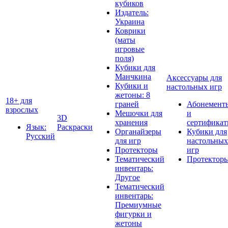
кубиков
Издатель:
Украина
Коврики
(маты
игровые
поля)
Кубики для
Манчкина
Аксессуары для
Кубики и
настольных игр
жетоны: 8
18+ для
граней
Абонемент
взрослых
Мешочки для
и
3D
хранения
сертифика
Язык:
Раскраски
Органайзеры
Кубики для
Русский
для игр
настольных
Протекторы
игр
Тематический
Протектор
инвентарь:
Другое
Тематический
инвентарь:
Премиумные
фигурки и
жетоны