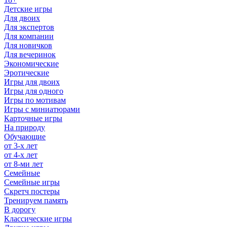
Детские игры
Для двоих
Для экспертов
Для компании
Для новичков
Для вечеринок
Экономические
Эротические
Игры для двоих
Игры для одного
Игры по мотивам
Игры с миниатюрами
Карточные игры
На природу
Обучающие
от 3-х лет
от 4-х лет
от 8-ми лет
Семейные
Семейные игры
Скретч постеры
Тренируем память
В дорогу
Классические игры