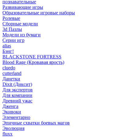
познавательные
Развивающие игры
Образовательные игровые наборы
Ролевые
Сборные модели
3d Пазлы
Модели из бумаги
Серии игр
alias
Бэнг!
BLACKSTONE FORTRESS
Blood Rage (Кровавая ярость)
cluedo
cutterland
Данетки
Dixit (Диксит)
Для экспертов
Для компании
Древний ужас
Дженга
Экивоки
Элементарно
Эпичные схватки боевых магов
Эволюция
fluxx