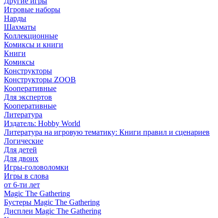
Другие игры
Игровые наборы
Нарды
Шахматы
Коллекционные
Комиксы и книги
Книги
Комиксы
Конструкторы
Конструкторы ZOOB
Кооперативные
Для экспертов
Кооперативные
Литература
Издатель: Hobby World
Литература на игровую тематику: Книги правил и сценариев
Логические
Для детей
Для двоих
Игры-головоломки
Игры в слова
от 6-ти лет
Magic The Gathering
Бустеры Magic The Gathering
Дисплеи Magic The Gathering