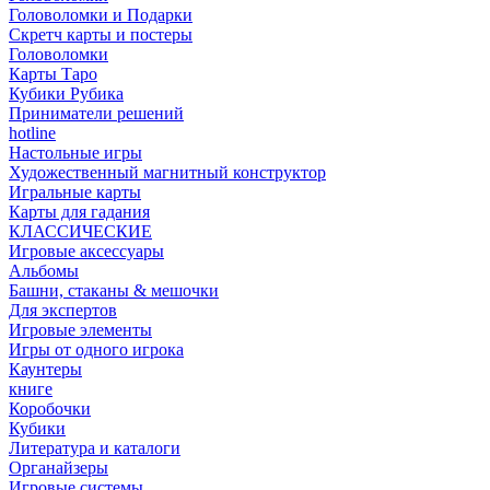
Головоломки и Подарки
Cкретч карты и постеры
Головоломки
Карты Таро
Кубики Рубика
Приниматели решений
hotline
Настольные игры
Художественный магнитный конструктор
Игральные карты
Карты для гадания
КЛАССИЧЕСКИЕ
Игровые аксессуары
Альбомы
Башни, стаканы & мешочки
Для экспертов
Игровые элементы
Игры от одного игрока
Каунтеры
книге
Коробочки
Кубики
Литература и каталоги
Органайзеры
Игровые системы