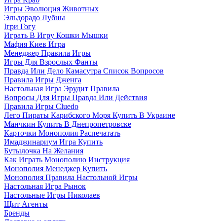
Игры Эволюция Животных
Эльдорадо Лубны
Ігри Гогу
Играть В Игру Кошки Мышки
Мафия Киев Игра
Менеджер Правила Игры
Игры Для Взрослых Фанты
Правда Или Дело Камасутра Список Вопросов
Правила Игры Дженга
Настольная Игра Эрудит Правила
Вопросы Для Игры Правда Или Действия
Правила Игры Cluedo
Лего Пираты Карибского Моря Купить В Украине
Манчкин Купить В Днепропетровске
Карточки Монополия Распечатать
Имаджинариум Игра Купить
Бутылочка На Желания
Как Играть Монополию Инструкция
Монополия Менеджер Купить
Монополия Правила Настольной Игры
Настольная Игра Рынок
Настольные Игры Николаев
Щит Агенты
Бренды