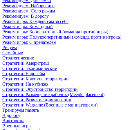
Рекомендуем: Для семьи
Рекомендуем: Наборы игр
Рекомендуем: Соло режим
Рекомендуем: В дорогу
Режим игры: Каждый сам за себя
Режим игры: Командный
Режим игры: Кооперативный (команда против игры)
Режим игры: Полукооперативный (команда против игрока)
Режим игры: С предателем
Рисуем
Семейные
Стратегические
Стратегии: Америтреш
Стратегии: Экономические
Стратегии: Еврогейм
Стратегии: Контроль территории
Стратегии: На кубиках
Стратегии: Обустройство территорий
Стратегии: Размещение рабочих (Meeple placement)
Стратегии: Развитие цивилизации
Стратегии: Wargame (Военные с миниатюрами)
Тренируем память
В дорогу
Викторина
Военные игры