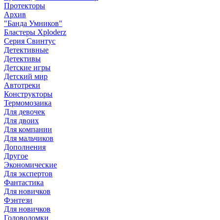
Протекторы
Архив
"Банда Умников"
Бластеры Xploderz
Cерия Свинтус
Детективные
Детективы
Детские игры
Детский мир
Автотреки
Конструкторы
Термомозаика
Для девочек
Для двоих
Для компании
Для мальчиков
Дополнения
Другое
Экономические
Для экспертов
Фантастика
Для новичков
Фэнтези
Для новичков
Головоломки