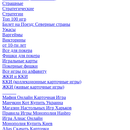
Страшные
Стратегические
Стратегии
Топ 100 игр
Билет на Поезд: Северные страны
Ужасы
Варгеймы
Викторины
от 10-ти лет
Все для покера
Фишки для покера
Игральные карты
Покерные фишки
Все игры по алфавиту
ЖКИ и ККИ
ККИ (коллекционные карточные игры)
ЖКИ (живые карточные игры)
______
Мафия Онлайн Карточная Игра
Манчкин Кот Купить Украина
Магазин Настольных Игр Харьков
Правила Игры Монополия Hasbro
Игра Алиас Онлайн
Монополия Купить Киев
Alias Скачать Карточки