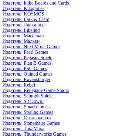
Издатель: Indie Boards and Cards
Издатель: Kilogames
Издатель: KOSMOS
Издатель: Lark & Clam
Издатель: Лавка игр
Издатель: Libellud
Издатель: Магеллан
Издатель: Мальви
Издатель: Next Move Games
Издатель: Pearl Games
Издатель: Pegasus Spiele
Издатель: Plan B Games
Издатель: PSC Games
Издатель: Quined Games
Издатель: Ravensburger
Издатель: Rebel
Издатель: Renegade Game Studio
Издатель: Schmidt Spiele
Издатель: Sit Down!
Издатель: Smart Games
Издатель: Starling Games
Издатель: Стиль жизни
Издатель: Stonemaier Games
Издатель: ТакаМака
Издатель: Thunderworks Games