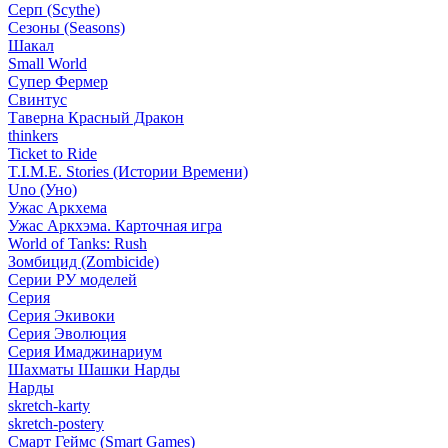
Серп (Scythe)
Сезоны (Seasons)
Шакал
Small World
Супер Фермер
Свинтус
Таверна Красный Дракон
thinkers
Ticket to Ride
T.I.M.E. Stories (Истории Времени)
Uno (Уно)
Ужас Аркхема
Ужас Аркхэма. Карточная игра
World of Tanks: Rush
Зомбицид (Zombicide)
Серии РУ моделей
Серия
Серия Экивоки
Серия Эволюция
Серия Имаджинариум
Шахматы Шашки Нарды
Нарды
skretch-karty
skretch-postery
Смарт Геймс (Smart Games)