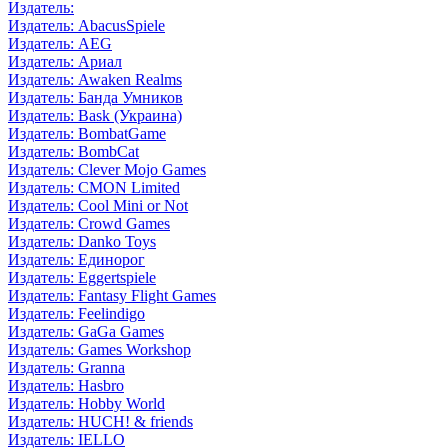
Издатель:
Издатель: AbacusSpiele
Издатель: AEG
Издатель: Ариал
Издатель: Awaken Realms
Издатель: Банда Умников
Издатель: Bask (Украина)
Издатель: BombatGame
Издатель: BombCat
Издатель: Clever Mojo Games
Издатель: CMON Limited
Издатель: Cool Mini or Not
Издатель: Crowd Games
Издатель: Danko Toys
Издатель: Единорог
Издатель: Eggertspiele
Издатель: Fantasy Flight Games
Издатель: Feelindigo
Издатель: GaGa Games
Издатель: Games Workshop
Издатель: Granna
Издатель: Hasbro
Издатель: Hobby World
Издатель: HUCH! & friends
Издатель: IELLO