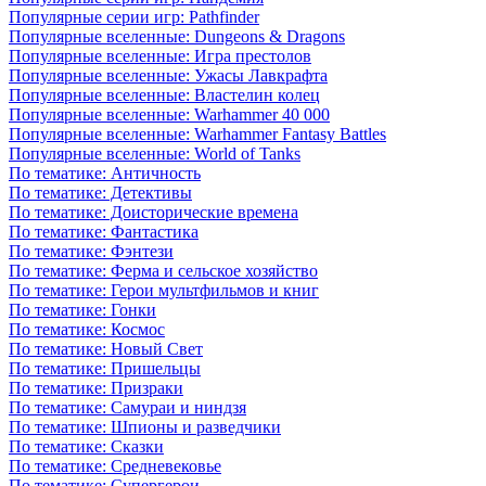
Популярные серии игр: Pathfinder
Популярные вселенные: Dungeons & Dragons
Популярные вселенные: Игра престолов
Популярные вселенные: Ужасы Лавкрафта
Популярные вселенные: Властелин колец
Популярные вселенные: Warhammer 40 000
Популярные вселенные: Warhammer Fantasy Battles
Популярные вселенные: World of Tanks
По тематике: Античность
По тематике: Детективы
По тематике: Доисторические времена
По тематике: Фантастика
По тематике: Фэнтези
По тематике: Ферма и сельское хозяйство
По тематике: Герои мультфильмов и книг
По тематике: Гонки
По тематике: Космос
По тематике: Новый Свет
По тематике: Пришельцы
По тематике: Призраки
По тематике: Самураи и ниндзя
По тематике: Шпионы и разведчики
По тематике: Сказки
По тематике: Средневековье
По тематике: Супергерои