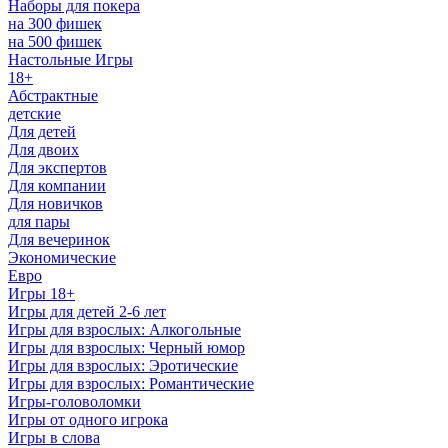
Наборы для покера
на 300 фишек
на 500 фишек
Настольные Игры
18+
Абстрактные
детские
Для детей
Для двоих
Для экспертов
Для компании
Для новичков
для пары
Для вечеринок
Экономические
Евро
Игры 18+
Игры для детей 2-6 лет
Игры для взрослых: Алкогольные
Игры для взрослых: Черный юмор
Игры для взрослых: Эротические
Игры для взрослых: Романтические
Игры-головоломки
Игры от одного игрока
Игры в слова