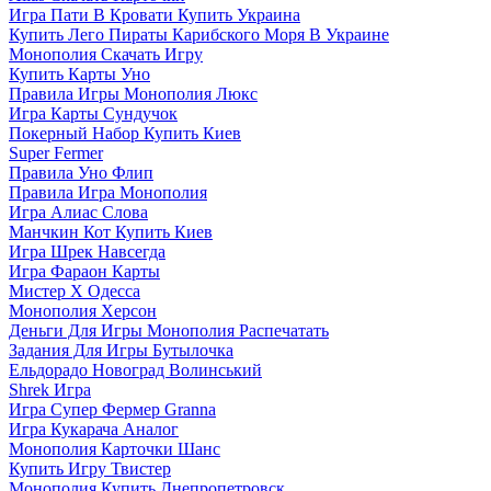
Игра Пати В Кровати Купить Украина
Купить Лего Пираты Карибского Моря В Украине
Монополия Скачать Игру
Купить Карты Уно
Правила Игры Монополия Люкс
Игра Карты Сундучок
Покерный Набор Купить Киев
Super Fermer
Правила Уно Флип
Правила Игра Монополия
Игра Алиас Слова
Манчкин Кот Купить Киев
Игра Шрек Навсегда
Игра Фараон Карты
Мистер Х Одесса
Монополия Херсон
Деньги Для Игры Монополия Распечатать
Задания Для Игры Бутылочка
Ельдорадо Новоград Волинський
Shrek Игра
Игра Супер Фермер Granna
Игра Кукарача Аналог
Монополия Карточки Шанс
Купить Игру Твистер
Монополия Купить Днепропетровск