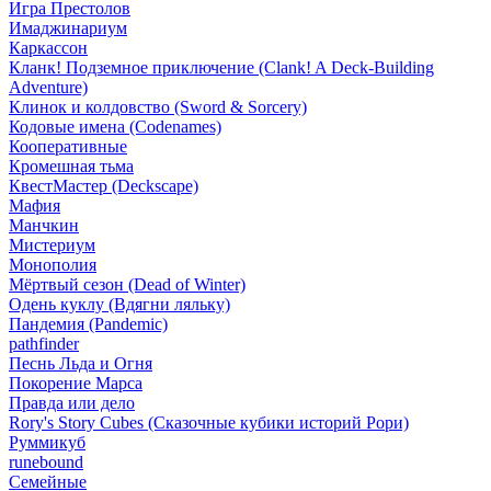
Игра Престолов
Имаджинариум
Каркассон
Кланк! Подземное приключение (Clank! A Deck-Building
Adventure)
Клинок и колдовство (Sword & Sorcery)
Кодовые имена (Codenames)
Кооперативные
Кромешная тьма
КвестМастер (Deckscape)
Мафия
Манчкин
Мистериум
Монополия
Мёртвый сезон (Dead of Winter)
Одень куклу (Вдягни ляльку)
Пандемия (Pandemic)
pathfinder
Песнь Льда и Огня
Покорение Марса
Правда или дело
Rory's Story Cubes (Сказочные кубики историй Рори)
Руммикуб
runebound
Семейные