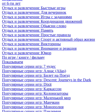
от 6-ти лет
Отдых и развлечения: Быстрые игры
Отдых и развлечения: Для вечеринок
Отдых и развлечения: Игры с заданиями
Отдых и развлечения: Координация движений
Отдых и развлечения: Обьясни слово
Отдых и развлечения: Память
Отдых и развлечения: Простые правила
Отдых и развлечения: Спорт и активный образ жизни
Отдых и развлечения: Викторины
Отдых и развлечения: Внимание и реакция
Отдых и развлечения: Юмор
По игре / книге / фильму
Показываем
Популярные серии игр: 7 чудес
Популярные серии игр: Алиас (Alias)
Популярные серии игр: Билет на Поезд
Популярные серии игр: Descent: Journeys in the Dark
Популярные серии игр: Dixit
Популярные серии игр: Каркассон
Популярные серии игр: Колонизаторы
Популярные серии игр: Маленький мир
Популярные серии игр: Манчкин
Популярные серии игр: Монополия
Популярные серии игр: Пандемия