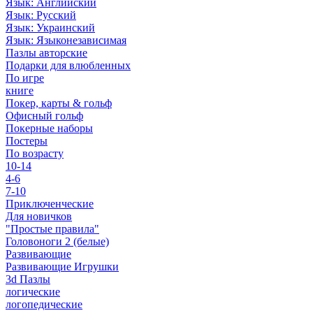
Язык: Английский
Язык: Русский
Язык: Украинский
Язык: Языконезависимая
Пазлы авторские
Подарки для влюбленных
По игре
книге
Покер, карты & гольф
Офисный гольф
Покерные наборы
Постеры
По возрасту
10-14
4-6
7-10
Приключенческие
Для новичков
"Простые правила"
Головоноги 2 (белые)
Развивающие
Развивающие Игрушки
3d Пазлы
логические
логопедические