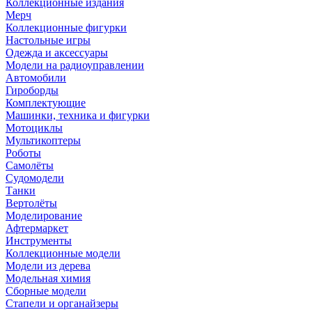
Коллекционные издания
Мерч
Коллекционные фигурки
Настольные игры
Одежда и аксессуары
Модели на радиоуправлении
Автомобили
Гироборды
Комплектующие
Машинки, техника и фигурки
Мотоциклы
Мультикоптеры
Роботы
Самолёты
Судомодели
Танки
Вертолёты
Моделирование
Афтермаркет
Инструменты
Коллекционные модели
Модели из дерева
Модельная химия
Сборные модели
Стапели и органайзеры