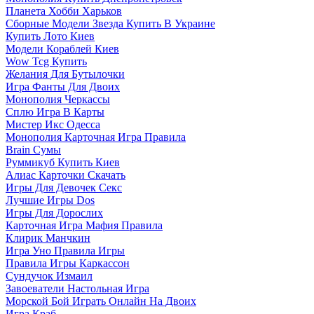
Планета Хобби Харьков
Сборные Модели Звезда Купить В Украине
Купить Лото Киев
Модели Кораблей Киев
Wow Tcg Купить
Желания Для Бутылочки
Игра Фанты Для Двоих
Монополия Черкассы
Сплю Игра В Карты
Мистер Икс Одесса
Монополия Карточная Игра Правила
Brain Сумы
Руммикуб Купить Киев
Алиас Карточки Скачать
Игры Для Девочек Секс
Лучшие Игры Dos
Игры Для Дорослих
Карточная Игра Мафия Правила
Клирик Манчкин
Игра Уно Правила Игры
Правила Игры Каркассон
Сундучок Измаил
Завоеватели Настольная Игра
Морской Бой Играть Онлайн На Двоих
Игра Краб