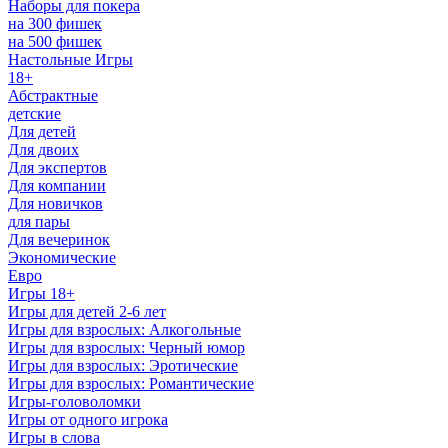
Наборы для покера
на 300 фишек
на 500 фишек
Настольные Игры
18+
Абстрактные
детские
Для детей
Для двоих
Для экспертов
Для компании
Для новичков
для пары
Для вечеринок
Экономические
Евро
Игры 18+
Игры для детей 2-6 лет
Игры для взрослых: Алкогольные
Игры для взрослых: Черный юмор
Игры для взрослых: Эротические
Игры для взрослых: Романтические
Игры-головоломки
Игры от одного игрока
Игры в слова