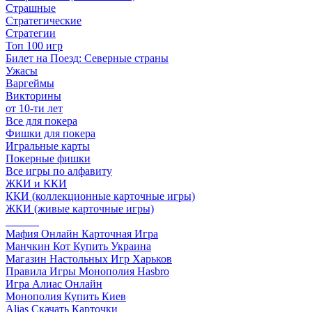
Страшные
Стратегические
Стратегии
Топ 100 игр
Билет на Поезд: Северные страны
Ужасы
Варгеймы
Викторины
от 10-ти лет
Все для покера
Фишки для покера
Игральные карты
Покерные фишки
Все игры по алфавиту
ЖКИ и ККИ
ККИ (коллекционные карточные игры)
ЖКИ (живые карточные игры)
______
Мафия Онлайн Карточная Игра
Манчкин Кот Купить Украина
Магазин Настольных Игр Харьков
Правила Игры Монополия Hasbro
Игра Алиас Онлайн
Монополия Купить Киев
Alias Скачать Карточки