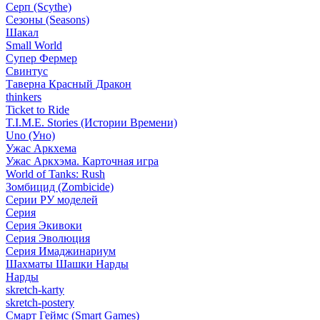
Серп (Scythe)
Сезоны (Seasons)
Шакал
Small World
Супер Фермер
Свинтус
Таверна Красный Дракон
thinkers
Ticket to Ride
T.I.M.E. Stories (Истории Времени)
Uno (Уно)
Ужас Аркхема
Ужас Аркхэма. Карточная игра
World of Tanks: Rush
Зомбицид (Zombicide)
Серии РУ моделей
Серия
Серия Экивоки
Серия Эволюция
Серия Имаджинариум
Шахматы Шашки Нарды
Нарды
skretch-karty
skretch-postery
Смарт Геймс (Smart Games)