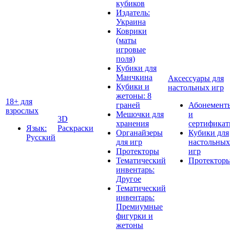
кубиков
Издатель:
Украина
Коврики
(маты
игровые
поля)
Кубики для
Манчкина
Аксессуары для
Кубики и
настольных игр
жетоны: 8
18+ для
граней
Абонемент
взрослых
Мешочки для
и
3D
хранения
сертифика
Язык:
Раскраски
Органайзеры
Кубики для
Русский
для игр
настольных
Протекторы
игр
Тематический
Протектор
инвентарь:
Другое
Тематический
инвентарь:
Премиумные
фигурки и
жетоны