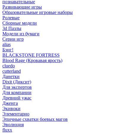
познавательные
Развивающие игры
Образовательные игровые наборы
Ролевые
Сборные модели
3d Пазлы
Модели из бумаги
Серии игр
alias
Бэнг!
BLACKSTONE FORTRESS
Blood Rage (Кровавая ярость)
cluedo
cutterland
Данетки
Dixit (Диксит)
Для экспертов
Для компании
Древний ужас
Дженга
Экивоки
Элементарно
Эпичные схватки боевых магов
Эволюция
fluxx