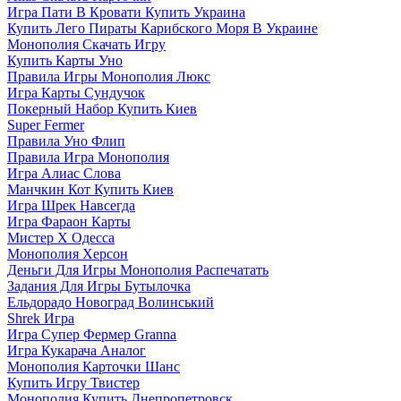
Игра Пати В Кровати Купить Украина
Купить Лего Пираты Карибского Моря В Украине
Монополия Скачать Игру
Купить Карты Уно
Правила Игры Монополия Люкс
Игра Карты Сундучок
Покерный Набор Купить Киев
Super Fermer
Правила Уно Флип
Правила Игра Монополия
Игра Алиас Слова
Манчкин Кот Купить Киев
Игра Шрек Навсегда
Игра Фараон Карты
Мистер Х Одесса
Монополия Херсон
Деньги Для Игры Монополия Распечатать
Задания Для Игры Бутылочка
Ельдорадо Новоград Волинський
Shrek Игра
Игра Супер Фермер Granna
Игра Кукарача Аналог
Монополия Карточки Шанс
Купить Игру Твистер
Монополия Купить Днепропетровск