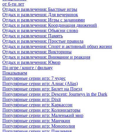
от 6-ти лет
Отдых и развлечения: Быстрые игры
Отдых и развлечения: Для вечеринок
Отдых и развлечения: Игры с заданиями
Отдых и развлечения: Координация движений
Отдых и развлечения: Обьясни слово
Отдых и развлечения: Память
Отдых и развлечения: Простые правила
Отдых и развлечения: Спорт и активный образ жизни
Отдых и развлечения: Викторины
Отдых и развлечения: Внимание и реакция
Отдых и развлечения: Юмор
По игре / книге / фильму
Показываем
Популярные серии игр: 7 чудес
Популярные серии игр: Алиас (Alias)
Популярные серии игр: Билет на Поезд
Популярные серии игр: Descent: Journeys in the Dark
Популярные серии игр: Dixit
Популярные серии игр: Каркассон
Популярные серии игр: Колонизаторы
Популярные серии игр: Маленький мир
Популярные серии игр: Манчкин
Популярные серии игр: Монополия
Популярные серии игр: Пандемия