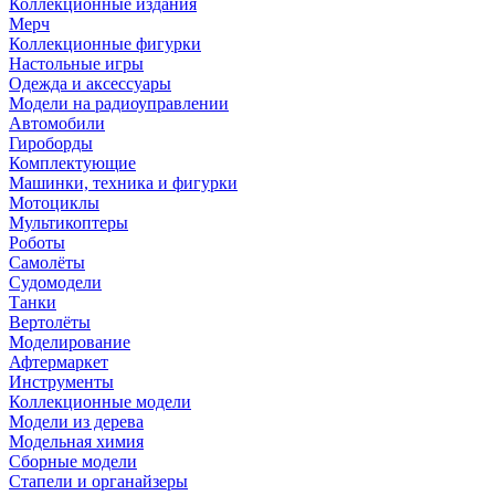
Коллекционные издания
Мерч
Коллекционные фигурки
Настольные игры
Одежда и аксессуары
Модели на радиоуправлении
Автомобили
Гироборды
Комплектующие
Машинки, техника и фигурки
Мотоциклы
Мультикоптеры
Роботы
Самолёты
Судомодели
Танки
Вертолёты
Моделирование
Афтермаркет
Инструменты
Коллекционные модели
Модели из дерева
Модельная химия
Сборные модели
Стапели и органайзеры