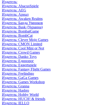
Издатель:
Издатель: AbacusSpiele
Издатель: AEG
Издатель: Ариал
Издатель: Awaken Realms
Издатель: Банда Умников
Издатель: Bask (Украина)
Издатель: BombatGame
Издатель: BombCat
Издатель: Clever Mojo Games
Издатель: CMON Limited
Издатель: Cool Mini or Not
Издатель: Crowd Games
Издатель: Danko Toys
Издатель: Единорог
Издатель: Eggertspiele
Издатель: Fantasy Flight Games
Издатель: Feelindigo
Издатель: GaGa Games
Издатель: Games Workshop
Издатель: Granna
Издатель: Hasbro
Издатель: Hobby World
Издатель: HUCH! & friends
Издатель: IELLO