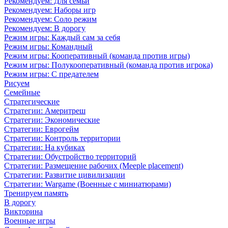
Рекомендуем: Для семьи
Рекомендуем: Наборы игр
Рекомендуем: Соло режим
Рекомендуем: В дорогу
Режим игры: Каждый сам за себя
Режим игры: Командный
Режим игры: Кооперативный (команда против игры)
Режим игры: Полукооперативный (команда против игрока)
Режим игры: С предателем
Рисуем
Семейные
Стратегические
Стратегии: Америтреш
Стратегии: Экономические
Стратегии: Еврогейм
Стратегии: Контроль территории
Стратегии: На кубиках
Стратегии: Обустройство территорий
Стратегии: Размещение рабочих (Meeple placement)
Стратегии: Развитие цивилизации
Стратегии: Wargame (Военные с миниатюрами)
Тренируем память
В дорогу
Викторина
Военные игры