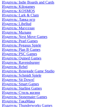
Издатель: Indie Boards and Cards
Издатель: Kilogames
Издатель: KOSMOS
Издатель: Lark & Clam
Издатель: Лавка игр
Издатель: Libellud
Издатель: Магеллан
Издатель: Мальви
Издатель: Next Move Games
Издатель: Pearl Games
Издатель: Pegasus Spiele
Издатель: Plan B Games
Издатель: PSC Games
Издатель: Quined Games
Издатель: Ravensburger
Издатель: Rebel
Издатель: Renegade Game Studio
Издатель: Schmidt Spiele
Издатель: Sit Down!
Издатель: Smart Games
Издатель: Starling Games
Издатель: Стиль жизни
Издатель: Stonemaier Games
Издатель: ТакаМака
Издатель: Thunderworks Games