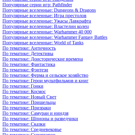
Популярные серии игр: Pathfinder
Популярные вселенные: Dungeons & Dragons
Популярные вселенные: Игра престолов
Популярные вселенные: Ужасы Лавкрафта
Популярные вселенные: Властелин колец
Популярные вселенные: Warhammer 40 000
Популярные вселенные: Warhammer Fantasy Battles
Популярные вселенные: World of Tanks
По тематике: Античность
По тематике: Детективы
По тематике: Доисторические времена
По тематике: Фантастика
По тематике: Фэнтези
По тематике: Ферма и сельское хозяйство
По тематике: Герои мультфильмов и книг
По тематике: Гонки
По тематике: Космос
По тематике: Новый Свет
По тематике: Пришельцы
По тематике: Призраки
По тематике: Самураи и ниндзя
По тематике: Шпионы и разведчики
По тематике: Сказки
По тематике: Средневековье
По тематике: Супергерои