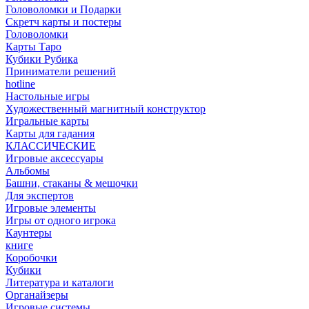
Головоломки и Подарки
Cкретч карты и постеры
Головоломки
Карты Таро
Кубики Рубика
Приниматели решений
hotline
Настольные игры
Художественный магнитный конструктор
Игральные карты
Карты для гадания
КЛАССИЧЕСКИЕ
Игровые аксессуары
Альбомы
Башни, стаканы & мешочки
Для экспертов
Игровые элементы
Игры от одного игрока
Каунтеры
книге
Коробочки
Кубики
Литература и каталоги
Органайзеры
Игровые системы