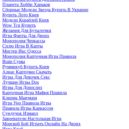
Планета Хобби Харьков
Сборные Модели Звезда Купить В Украине
Купить Лото Киев
Модели Кораблей Киев
Wow Tcg Купить
Желания Для Бутылочки
Игра Фанты Для Двоих
Монополия Черкассы
Сплю Игра В Карты
Мистер Икс Одесса
Монополия Карточная Игра Правила
Brain Сумы
Руммикуб Купить Киев
Алиас Карточки Скачать
Игры Для Девочек Секс
Лучшие Игры Dos
Игры Для Дорослих
Карточная Игра Мафия Правила
Клирик Манчкин
Игра Уно Правила Игры
Правила Игры Каркассон
Сундучок Измаил
Завоеватели Настольная Игра
Морской Бой Играть Онлайн На Двоих
Игра Краб