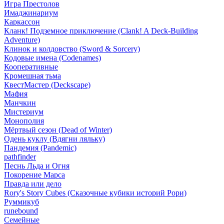
Игра Престолов
Имаджинариум
Каркассон
Кланк! Подземное приключение (Clank! A Deck-Building
Adventure)
Клинок и колдовство (Sword & Sorcery)
Кодовые имена (Codenames)
Кооперативные
Кромешная тьма
КвестМастер (Deckscape)
Мафия
Манчкин
Мистериум
Монополия
Мёртвый сезон (Dead of Winter)
Одень куклу (Вдягни ляльку)
Пандемия (Pandemic)
pathfinder
Песнь Льда и Огня
Покорение Марса
Правда или дело
Rory's Story Cubes (Сказочные кубики историй Рори)
Руммикуб
runebound
Семейные