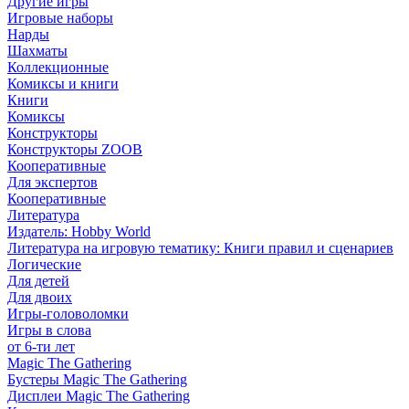
Другие игры
Игровые наборы
Нарды
Шахматы
Коллекционные
Комиксы и книги
Книги
Комиксы
Конструкторы
Конструкторы ZOOB
Кооперативные
Для экспертов
Кооперативные
Литература
Издатель: Hobby World
Литература на игровую тематику: Книги правил и сценариев
Логические
Для детей
Для двоих
Игры-головоломки
Игры в слова
от 6-ти лет
Magic The Gathering
Бустеры Magic The Gathering
Дисплеи Magic The Gathering