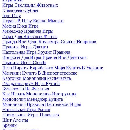
Игры Эволюция Животных
Эльдорадо Лубны
Ігри Гогу
Играть В Игру Кошки Мышки
Мафия Киев Игра
Менеджер Правила Игры
Игры Для Взрослых Фанты
Правда Или Дело Камасутра Список Вопросов
Правила Игры Дженга
Настольная Игра Эрудит Правила
Вопросы Для Игры Правда Или Действия
Правила Игры Cluedo
Лего Пираты Карибского Моря Купить В Украине
Манчкин Купить В Днепропетровске
Карточки Монополия Распечатать
Имаджинариум Игра Купить
Бутылочка На Желания
Как Играть Монополию Инструкция
Монополия Менеджер Купить
Монополия Правила Настольной Игры
Настольная Игра Рынок
Настольные Игры Николаев
Щит Агенты
Бренды