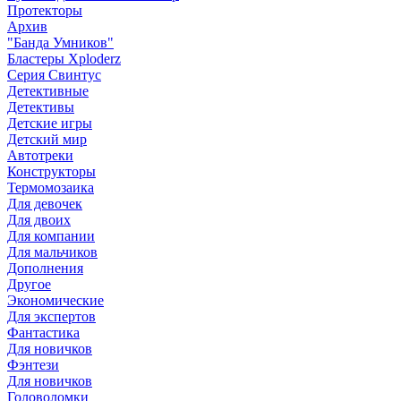
Протекторы
Архив
"Банда Умников"
Бластеры Xploderz
Cерия Свинтус
Детективные
Детективы
Детские игры
Детский мир
Автотреки
Конструкторы
Термомозаика
Для девочек
Для двоих
Для компании
Для мальчиков
Дополнения
Другое
Экономические
Для экспертов
Фантастика
Для новичков
Фэнтези
Для новичков
Головоломки