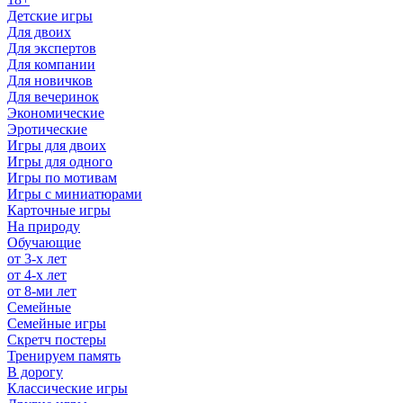
Детские игры
Для двоих
Для экспертов
Для компании
Для новичков
Для вечеринок
Экономические
Эротические
Игры для двоих
Игры для одного
Игры по мотивам
Игры с миниатюрами
Карточные игры
На природу
Обучающие
от 3-х лет
от 4-х лет
от 8-ми лет
Семейные
Семейные игры
Скретч постеры
Тренируем память
В дорогу
Классические игры