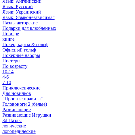
Язык: Английский
Язык: Русский
Язык: Украинский
Язык: Языконезависимая
Пазлы авторские
Подарки для влюбленных
По игре
книге
Покер, карты & гольф
Офисный гольф
Покерные наборы
Постеры
По возрасту
10-14
4-6
7-10
Приключенческие
Для новичков
"Простые правила"
Головоноги 2 (белые)
Развивающие
Развивающие Игрушки
3d Пазлы
логические
логопедические