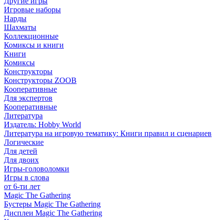
Другие игры
Игровые наборы
Нарды
Шахматы
Коллекционные
Комиксы и книги
Книги
Комиксы
Конструкторы
Конструкторы ZOOB
Кооперативные
Для экспертов
Кооперативные
Литература
Издатель: Hobby World
Литература на игровую тематику: Книги правил и сценариев
Логические
Для детей
Для двоих
Игры-головоломки
Игры в слова
от 6-ти лет
Magic The Gathering
Бустеры Magic The Gathering
Дисплеи Magic The Gathering