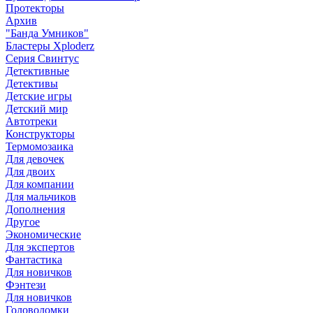
Протекторы
Архив
"Банда Умников"
Бластеры Xploderz
Cерия Свинтус
Детективные
Детективы
Детские игры
Детский мир
Автотреки
Конструкторы
Термомозаика
Для девочек
Для двоих
Для компании
Для мальчиков
Дополнения
Другое
Экономические
Для экспертов
Фантастика
Для новичков
Фэнтези
Для новичков
Головоломки