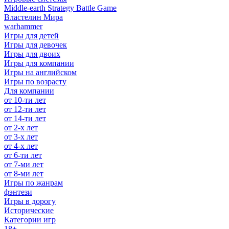
Middle-earth Strategy Battle Game
Властелин Мира
warhammer
Игры для детей
Игры для девочек
Игры для двоих
Игры для компании
Игры на английском
Игры по возрасту
Для компании
от 10-ти лет
от 12-ти лет
от 14-ти лет
от 2-х лет
от 3-х лет
от 4-х лет
от 6-ти лет
от 7-ми лет
от 8-ми лет
Игры по жанрам
фэнтези
Игры в дорогу
Исторические
Категории игр
18+