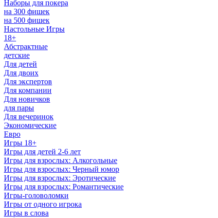
Наборы для покера
на 300 фишек
на 500 фишек
Настольные Игры
18+
Абстрактные
детские
Для детей
Для двоих
Для экспертов
Для компании
Для новичков
для пары
Для вечеринок
Экономические
Евро
Игры 18+
Игры для детей 2-6 лет
Игры для взрослых: Алкогольные
Игры для взрослых: Черный юмор
Игры для взрослых: Эротические
Игры для взрослых: Романтические
Игры-головоломки
Игры от одного игрока
Игры в слова