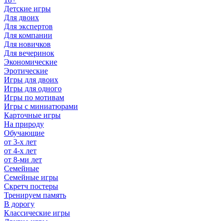
Детские игры
Для двоих
Для экспертов
Для компании
Для новичков
Для вечеринок
Экономические
Эротические
Игры для двоих
Игры для одного
Игры по мотивам
Игры с миниатюрами
Карточные игры
На природу
Обучающие
от 3-х лет
от 4-х лет
от 8-ми лет
Семейные
Семейные игры
Скретч постеры
Тренируем память
В дорогу
Классические игры