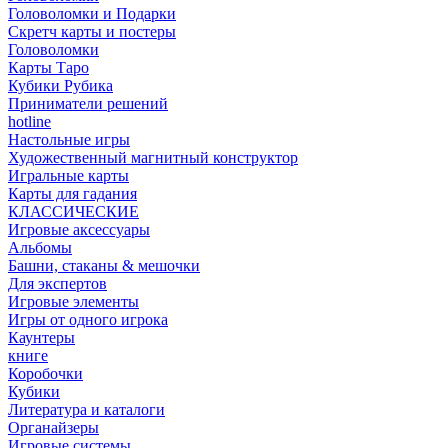
Головоломки и Подарки
Cкретч карты и постеры
Головоломки
Карты Таро
Кубики Рубика
Приниматели решений
hotline
Настольные игры
Художественный магнитный конструктор
Игральные карты
Карты для гадания
КЛАССИЧЕСКИЕ
Игровые аксессуары
Альбомы
Башни, стаканы & мешочки
Для экспертов
Игровые элементы
Игры от одного игрока
Каунтеры
книге
Коробочки
Кубики
Литература и каталоги
Органайзеры
Игровые системы