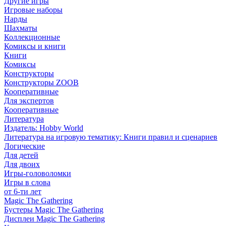
Другие игры
Игровые наборы
Нарды
Шахматы
Коллекционные
Комиксы и книги
Книги
Комиксы
Конструкторы
Конструкторы ZOOB
Кооперативные
Для экспертов
Кооперативные
Литература
Издатель: Hobby World
Литература на игровую тематику: Книги правил и сценариев
Логические
Для детей
Для двоих
Игры-головоломки
Игры в слова
от 6-ти лет
Magic The Gathering
Бустеры Magic The Gathering
Дисплеи Magic The Gathering