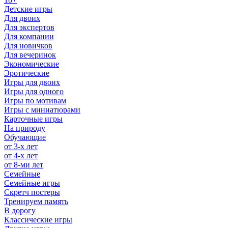
Детские игры
Для двоих
Для экспертов
Для компании
Для новичков
Для вечеринок
Экономические
Эротические
Игры для двоих
Игры для одного
Игры по мотивам
Игры с миниатюрами
Карточные игры
На природу
Обучающие
от 3-х лет
от 4-х лет
от 8-ми лет
Семейные
Семейные игры
Скретч постеры
Тренируем память
В дорогу
Классические игры