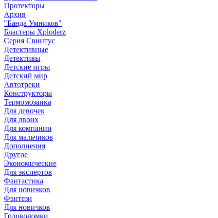
Протекторы
Архив
"Банда Умников"
Бластеры Xploderz
Cерия Свинтус
Детективные
Детективы
Детские игры
Детский мир
Автотреки
Конструкторы
Термомозаика
Для девочек
Для двоих
Для компании
Для мальчиков
Дополнения
Другое
Экономические
Для экспертов
Фантастика
Для новичков
Фэнтези
Для новичков
Головоломки