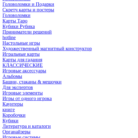
Головоломки и Подарки
Cкретч карты и постеры
Головоломки
Карты Таро
Кубики Рубика
Приниматели решений
hotline
Настольные игры
Художественный магнитный конструктор
Игральные карты
Карты для гадания
КЛАССИЧЕСКИЕ
Игровые аксессуары
Альбомы
Башни, стаканы & мешочки
Для экспертов
Игровые элементы
Игры от одного игрока
Каунтеры
книге
Коробочки
Кубики
Литература и каталоги
Органайзеры
Игровые системы