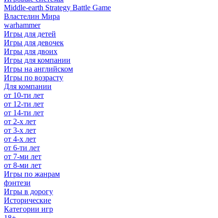
Middle-earth Strategy Battle Game
Властелин Мира
warhammer
Игры для детей
Игры для девочек
Игры для двоих
Игры для компании
Игры на английском
Игры по возрасту
Для компании
от 10-ти лет
от 12-ти лет
от 14-ти лет
от 2-х лет
от 3-х лет
от 4-х лет
от 6-ти лет
от 7-ми лет
от 8-ми лет
Игры по жанрам
фэнтези
Игры в дорогу
Исторические
Категории игр
18+