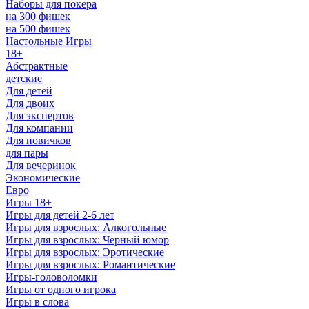
Наборы для покера
на 300 фишек
на 500 фишек
Настольные Игры
18+
Абстрактные
детские
Для детей
Для двоих
Для экспертов
Для компании
Для новичков
для пары
Для вечеринок
Экономические
Евро
Игры 18+
Игры для детей 2-6 лет
Игры для взрослых: Алкогольные
Игры для взрослых: Черный юмор
Игры для взрослых: Эротические
Игры для взрослых: Романтические
Игры-головоломки
Игры от одного игрока
Игры в слова