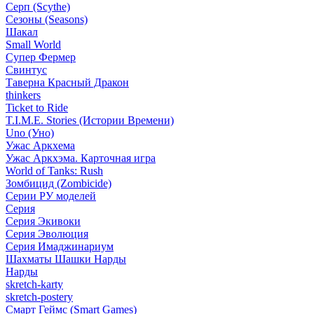
Серп (Scythe)
Сезоны (Seasons)
Шакал
Small World
Супер Фермер
Свинтус
Таверна Красный Дракон
thinkers
Ticket to Ride
T.I.M.E. Stories (Истории Времени)
Uno (Уно)
Ужас Аркхема
Ужас Аркхэма. Карточная игра
World of Tanks: Rush
Зомбицид (Zombicide)
Серии РУ моделей
Серия
Серия Экивоки
Серия Эволюция
Серия Имаджинариум
Шахматы Шашки Нарды
Нарды
skretch-karty
skretch-postery
Смарт Геймс (Smart Games)