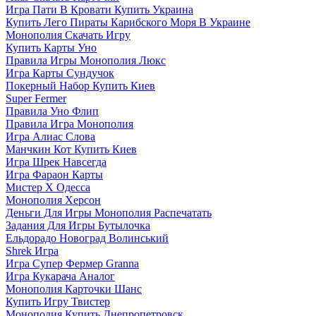
Игра Пати В Кровати Купить Украина
Купить Лего Пираты Карибского Моря В Украине
Монополия Скачать Игру
Купить Карты Уно
Правила Игры Монополия Люкс
Игра Карты Сундучок
Покерный Набор Купить Киев
Super Fermer
Правила Уно Флип
Правила Игра Монополия
Игра Алиас Слова
Манчкин Кот Купить Киев
Игра Шрек Навсегда
Игра Фараон Карты
Мистер Х Одесса
Монополия Херсон
Деньги Для Игры Монополия Распечатать
Задания Для Игры Бутылочка
Ельдорадо Новоград Волинський
Shrek Игра
Игра Супер Фермер Granna
Игра Кукарача Аналог
Монополия Карточки Шанс
Купить Игру Твистер
Монополия Купить Днепропетровск