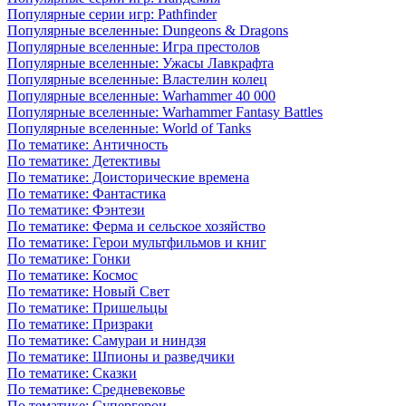
Популярные серии игр: Pathfinder
Популярные вселенные: Dungeons & Dragons
Популярные вселенные: Игра престолов
Популярные вселенные: Ужасы Лавкрафта
Популярные вселенные: Властелин колец
Популярные вселенные: Warhammer 40 000
Популярные вселенные: Warhammer Fantasy Battles
Популярные вселенные: World of Tanks
По тематике: Античность
По тематике: Детективы
По тематике: Доисторические времена
По тематике: Фантастика
По тематике: Фэнтези
По тематике: Ферма и сельское хозяйство
По тематике: Герои мультфильмов и книг
По тематике: Гонки
По тематике: Космос
По тематике: Новый Свет
По тематике: Пришельцы
По тематике: Призраки
По тематике: Самураи и ниндзя
По тематике: Шпионы и разведчики
По тематике: Сказки
По тематике: Средневековье
По тематике: Супергерои