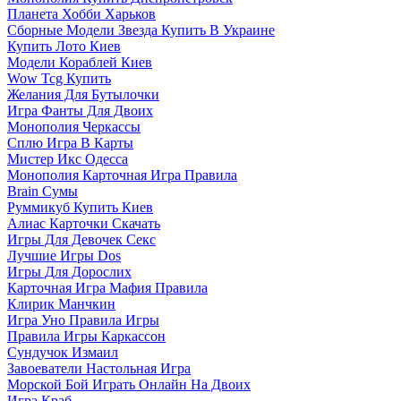
Планета Хобби Харьков
Сборные Модели Звезда Купить В Украине
Купить Лото Киев
Модели Кораблей Киев
Wow Tcg Купить
Желания Для Бутылочки
Игра Фанты Для Двоих
Монополия Черкассы
Сплю Игра В Карты
Мистер Икс Одесса
Монополия Карточная Игра Правила
Brain Сумы
Руммикуб Купить Киев
Алиас Карточки Скачать
Игры Для Девочек Секс
Лучшие Игры Dos
Игры Для Дорослих
Карточная Игра Мафия Правила
Клирик Манчкин
Игра Уно Правила Игры
Правила Игры Каркассон
Сундучок Измаил
Завоеватели Настольная Игра
Морской Бой Играть Онлайн На Двоих
Игра Краб