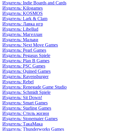
Издатель: Indie Boards and Cards
Издатель: Kilogames
Издатель: KOSMOS
Издатель: Lark & Clam
Издатель: Лавка игр
Издатель: Libellud
Издатель: Магеллан
Издатель: Мальви
Издатель: Next Move Games
Издатель: Pearl Games
Издатель: Pegasus Spiele
Издатель: Plan B Games
Издатель: PSC Games
Издатель: Quined Games
Издатель: Ravensburger
Издатель: Rebel
Издатель: Renegade Game Studio
Издатель: Schmidt Spiele
Издатель: Sit Down!
Издатель: Smart Games
Издатель: Starling Games
Издатель: Стиль жизни
Издатель: Stonemaier Games
Издатель: ТакаМака
Издатель: Thunderworks Games