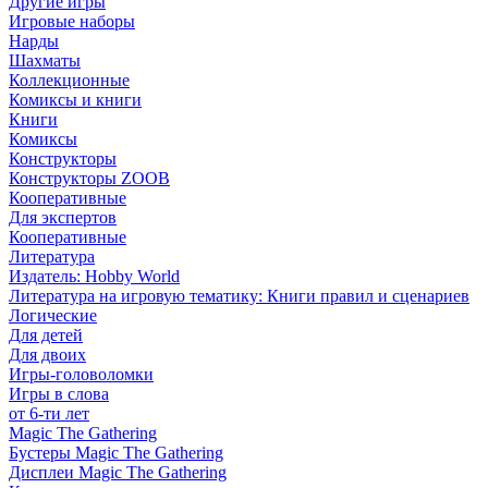
Другие игры
Игровые наборы
Нарды
Шахматы
Коллекционные
Комиксы и книги
Книги
Комиксы
Конструкторы
Конструкторы ZOOB
Кооперативные
Для экспертов
Кооперативные
Литература
Издатель: Hobby World
Литература на игровую тематику: Книги правил и сценариев
Логические
Для детей
Для двоих
Игры-головоломки
Игры в слова
от 6-ти лет
Magic The Gathering
Бустеры Magic The Gathering
Дисплеи Magic The Gathering