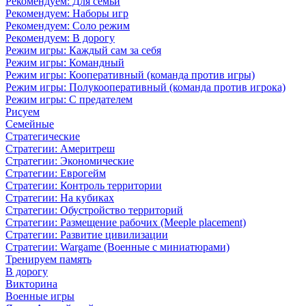
Рекомендуем: Для семьи
Рекомендуем: Наборы игр
Рекомендуем: Соло режим
Рекомендуем: В дорогу
Режим игры: Каждый сам за себя
Режим игры: Командный
Режим игры: Кооперативный (команда против игры)
Режим игры: Полукооперативный (команда против игрока)
Режим игры: С предателем
Рисуем
Семейные
Стратегические
Стратегии: Америтреш
Стратегии: Экономические
Стратегии: Еврогейм
Стратегии: Контроль территории
Стратегии: На кубиках
Стратегии: Обустройство территорий
Стратегии: Размещение рабочих (Meeple placement)
Стратегии: Развитие цивилизации
Стратегии: Wargame (Военные с миниатюрами)
Тренируем память
В дорогу
Викторина
Военные игры