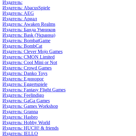
Издатель:
Издатель: AbacusSpiele
Издатель: AEG
Издатель: Ариал
Издатель: Awaken Realms
Издатель: Банда Умников
Издатель: Bask (Украина)
Издатель: BombatGame
Издатель: BombCat
Издатель: Clever Mojo Games
Издатель: CMON Limited
Издатель: Cool Mini or Not
Издатель: Crowd Games
Издатель: Danko Toys
Издатель: Единорог
Издатель: Eggertspiele
Издатель: Fantasy Flight Games
Издатель: Feelindigo
Издатель: GaGa Games
Издатель: Games Workshop
Издатель: Granna
Издатель: Hasbro
Издатель: Hobby World
Издатель: HUCH! & friends
Издатель: IELLO