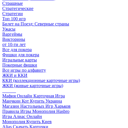
Страшные
Стратегические
Стратегии
Топ 100 игр
Билет на Поезд: Северные страны
Ужасы
Варгеймы
Викторины
от 10-ти лет
Все для покера
Фишки для покера
Игральные карты
Покерные фишки
Все игры по алфавиту
ЖКИ и ККИ
ККИ (коллекционные карточные игры)
ЖКИ (живые карточные игры)
______
Мафия Онлайн Карточная Игра
Манчкин Кот Купить Украина
Магазин Настольных Игр Харьков
Правила Игры Монополия Hasbro
Игра Алиас Онлайн
Монополия Купить Киев
Alias Скачать Карточки