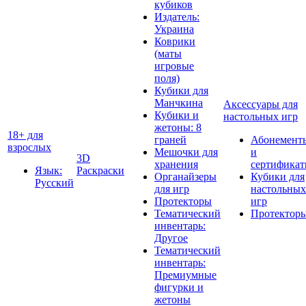
кубиков
Издатель:
Украина
Коврики
(маты
игровые
поля)
Кубики для
Манчкина
Аксессуары для
Кубики и
настольных игр
жетоны: 8
18+ для
граней
Абонемент
взрослых
Мешочки для
и
3D
хранения
сертифика
Язык:
Раскраски
Органайзеры
Кубики для
Русский
для игр
настольных
Протекторы
игр
Тематический
Протектор
инвентарь:
Другое
Тематический
инвентарь:
Премиумные
фигурки и
жетоны