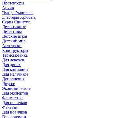
Протекторы
Архив
"Банда Умников"
Бластеры Xploderz
Cерия Свинтус
Детективные
Детективы
Детские игры
Детский мир
Автотреки
Конструкторы
Термомозаика
Для девочек
Для двоих
Для компании
Для мальчиков
Дополнения
Другое
Экономические
Для экспертов
Фантастика
Для новичков
Фэнтези
Для новичков
Головоломки