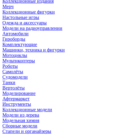
Коллекционные издания
Мерч
Коллекционные фигурки
Настольные игры
Одежда и аксессуары
Модели на радиоуправлении
Автомобили
Гироборды
Комплектующие
Машинки, техника и фигурки
Мотоциклы
Мультикоптеры
Роботы
Самолёты
Судомодели
Танки
Вертолёты
Моделирование
Афтермаркет
Инструменты
Коллекционные модели
Модели из дерева
Модельная химия
Сборные модели
Стапели и органайзеры