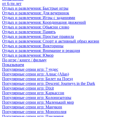
от 6-ти лет
Отдых и развлечения: Быстрые игры
Отдых и развлечения: Для вечеринок
Отдых и развлечения: Игры с заданиями
Отдых и развлечения: Координация движений
Отдых и развлечения: Обьясни слово
Отдых и развлечения: Память
Отдых и развлечения: Простые правила
Отдых и развлечения: Спорт и активный образ жизни
Отдых и развлечения: Викторины
Отдых и развлечения: Внимание и реакция
Отдых и развлечения: Юмор
По игре / книге / фильму
Показываем
Популярные серии игр: 7 чудес
Популярные серии игр: Алиас (Alias)
Популярные серии игр: Билет на Поезд
Популярные серии игр: Descent: Journeys in the Dark
Популярные серии игр: Dixit
Популярные серии игр: Каркассон
Популярные серии игр: Колонизаторы
Популярные серии игр: Маленький мир
Популярные серии игр: Манчкин
Популярные серии игр: Монополия
Популярные серии игр: Пандемия