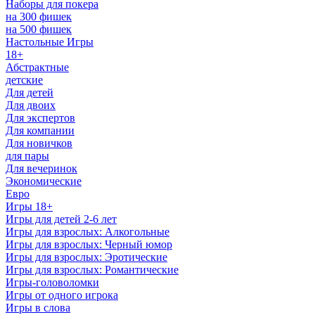
Наборы для покера
на 300 фишек
на 500 фишек
Настольные Игры
18+
Абстрактные
детские
Для детей
Для двоих
Для экспертов
Для компании
Для новичков
для пары
Для вечеринок
Экономические
Евро
Игры 18+
Игры для детей 2-6 лет
Игры для взрослых: Алкогольные
Игры для взрослых: Черный юмор
Игры для взрослых: Эротические
Игры для взрослых: Романтические
Игры-головоломки
Игры от одного игрока
Игры в слова