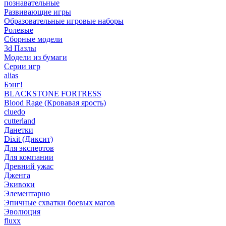
познавательные
Развивающие игры
Образовательные игровые наборы
Ролевые
Сборные модели
3d Пазлы
Модели из бумаги
Серии игр
alias
Бэнг!
BLACKSTONE FORTRESS
Blood Rage (Кровавая ярость)
cluedo
cutterland
Данетки
Dixit (Диксит)
Для экспертов
Для компании
Древний ужас
Дженга
Экивоки
Элементарно
Эпичные схватки боевых магов
Эволюция
fluxx