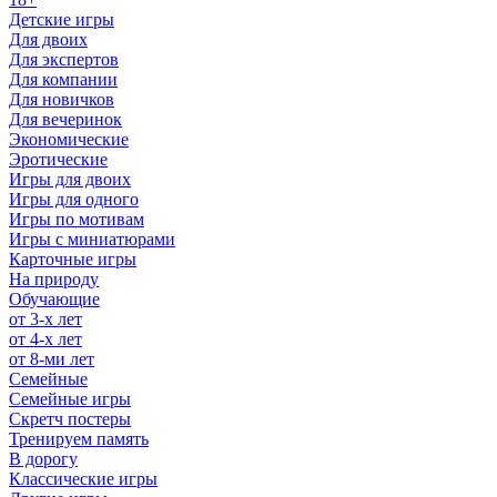
Детские игры
Для двоих
Для экспертов
Для компании
Для новичков
Для вечеринок
Экономические
Эротические
Игры для двоих
Игры для одного
Игры по мотивам
Игры с миниатюрами
Карточные игры
На природу
Обучающие
от 3-х лет
от 4-х лет
от 8-ми лет
Семейные
Семейные игры
Скретч постеры
Тренируем память
В дорогу
Классические игры