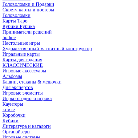
Головоломки и Подарки
Cкретч карты и постеры
Головоломки
Карты Таро
Кубики Рубика
Приниматели решений
hotline
Настольные игры
Художественный магнитный конструктор
Игральные карты
Карты для гадания
КЛАССИЧЕСКИЕ
Игровые аксессуары
Альбомы
Башни, стаканы & мешочки
Для экспертов
Игровые элементы
Игры от одного игрока
Каунтеры
книге
Коробочки
Кубики
Литература и каталоги
Органайзеры
Игровые системы