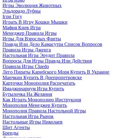
Игры Эволюция Животных
Эльдорадо Лубны
Ігри Гогу
Играть В Игру Кошки Мышки
Мафия Киев Игра
Менеджер Правила Игры
Игры Для Взрослых Фанты
Правда Или Дело Камасутра Список Вопросов
Правила Игры Дженга
Настольная Игра Эрудит Правила
Вопросы Для Игры Правда Или Действия
Правила Игры Cluedo
Лего Пираты Карибского Моря Купить В Украине
Манчкин Купить В Днепропетровске
Карточки Монополия Распечатать
Имаджинариум Игра Купить
Бутылочка На Желания
Как Играть Монополию Инструкция
Монополия Менеджер Купить
Монополия Правила Настольной Игры
Настольная Игра Рынок
Настольные Игры Николаев
Щит Агенты
Бренды