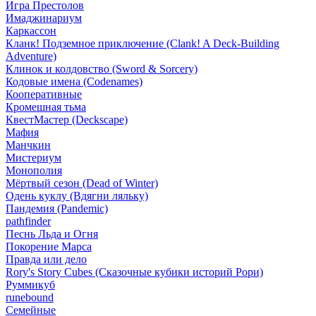
Игра Престолов
Имаджинариум
Каркассон
Кланк! Подземное приключение (Clank! A Deck-Building
Adventure)
Клинок и колдовство (Sword & Sorcery)
Кодовые имена (Codenames)
Кооперативные
Кромешная тьма
КвестМастер (Deckscape)
Мафия
Манчкин
Мистериум
Монополия
Мёртвый сезон (Dead of Winter)
Одень куклу (Вдягни ляльку)
Пандемия (Pandemic)
pathfinder
Песнь Льда и Огня
Покорение Марса
Правда или дело
Rory's Story Cubes (Сказочные кубики историй Рори)
Руммикуб
runebound
Семейные