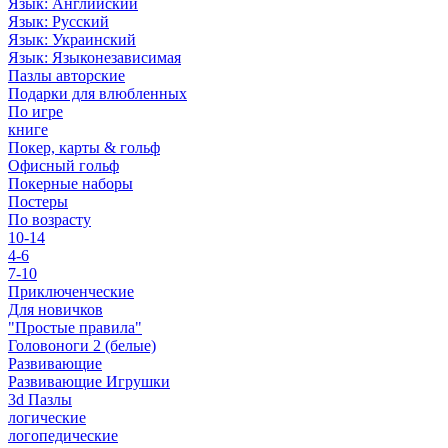
Язык: Английский
Язык: Русский
Язык: Украинский
Язык: Языконезависимая
Пазлы авторские
Подарки для влюбленных
По игре
книге
Покер, карты & гольф
Офисный гольф
Покерные наборы
Постеры
По возрасту
10-14
4-6
7-10
Приключенческие
Для новичков
"Простые правила"
Головоноги 2 (белые)
Развивающие
Развивающие Игрушки
3d Пазлы
логические
логопедические