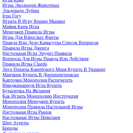
Игры Эволюция Животных
Эльдорадо Лубны
Ігри Гогу
Играть В Игру Кошки Мышки
Мафия Киев Игра
Менеджер Правила Игры
Игры Для Взрослых Фанты
Правда Или Дело Камасутра Список Вопросов
Правила Игры Дженга
Настольная Игра Эрудит Правила
Вопросы Для Игры Правда Или Действия
Правила Игры Cluedo
Лего Пираты Карибского Моря Купить В Украине
Манчкин Купить В Днепропетровске
Карточки Монополия Распечатать
Имаджинариум Игра Купить
Бутылочка На Желания
Как Играть Монополию Инструкция
Монополия Менеджер Купить
Монополия Правила Настольной Игры
Настольная Игра Рынок
Настольные Игры Николаев
Щит Агенты
Бренды