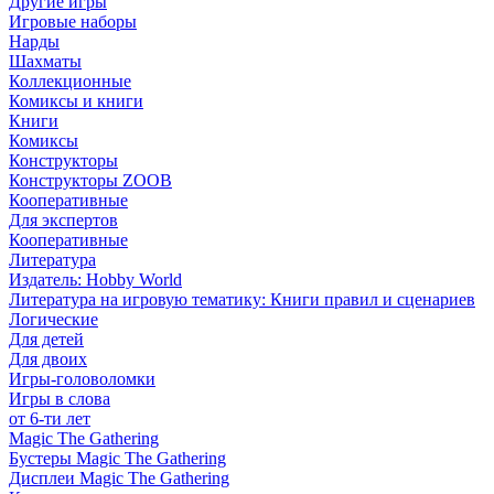
Другие игры
Игровые наборы
Нарды
Шахматы
Коллекционные
Комиксы и книги
Книги
Комиксы
Конструкторы
Конструкторы ZOOB
Кооперативные
Для экспертов
Кооперативные
Литература
Издатель: Hobby World
Литература на игровую тематику: Книги правил и сценариев
Логические
Для детей
Для двоих
Игры-головоломки
Игры в слова
от 6-ти лет
Magic The Gathering
Бустеры Magic The Gathering
Дисплеи Magic The Gathering