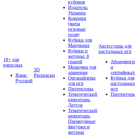
кубиков
Издатель:
Украина
Коврики
(маты
игровые
поля)
Кубики для
Манчкина
Аксессуары для
Кубики и
настольных игр
жетоны: 8
18+ для
граней
Абонемент
взрослых
Мешочки для
и
3D
хранения
сертифика
Язык:
Раскраски
Органайзеры
Кубики для
Русский
для игр
настольных
Протекторы
игр
Тематический
Протектор
инвентарь:
Другое
Тематический
инвентарь:
Премиумные
фигурки и
жетоны