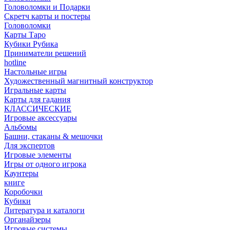
Головоломки и Подарки
Cкретч карты и постеры
Головоломки
Карты Таро
Кубики Рубика
Приниматели решений
hotline
Настольные игры
Художественный магнитный конструктор
Игральные карты
Карты для гадания
КЛАССИЧЕСКИЕ
Игровые аксессуары
Альбомы
Башни, стаканы & мешочки
Для экспертов
Игровые элементы
Игры от одного игрока
Каунтеры
книге
Коробочки
Кубики
Литература и каталоги
Органайзеры
Игровые системы