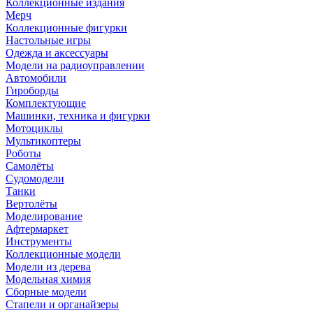
Коллекционные издания
Мерч
Коллекционные фигурки
Настольные игры
Одежда и аксессуары
Модели на радиоуправлении
Автомобили
Гироборды
Комплектующие
Машинки, техника и фигурки
Мотоциклы
Мультикоптеры
Роботы
Самолёты
Судомодели
Танки
Вертолёты
Моделирование
Афтермаркет
Инструменты
Коллекционные модели
Модели из дерева
Модельная химия
Сборные модели
Стапели и органайзеры