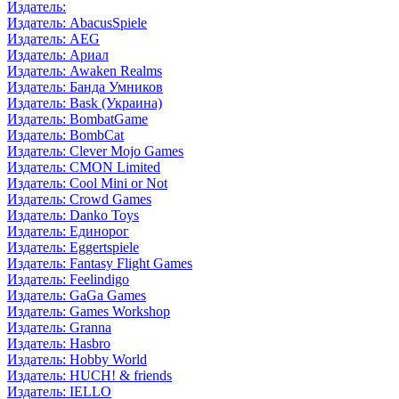
Издатель:
Издатель: AbacusSpiele
Издатель: AEG
Издатель: Ариал
Издатель: Awaken Realms
Издатель: Банда Умников
Издатель: Bask (Украина)
Издатель: BombatGame
Издатель: BombCat
Издатель: Clever Mojo Games
Издатель: CMON Limited
Издатель: Cool Mini or Not
Издатель: Crowd Games
Издатель: Danko Toys
Издатель: Единорог
Издатель: Eggertspiele
Издатель: Fantasy Flight Games
Издатель: Feelindigo
Издатель: GaGa Games
Издатель: Games Workshop
Издатель: Granna
Издатель: Hasbro
Издатель: Hobby World
Издатель: HUCH! & friends
Издатель: IELLO