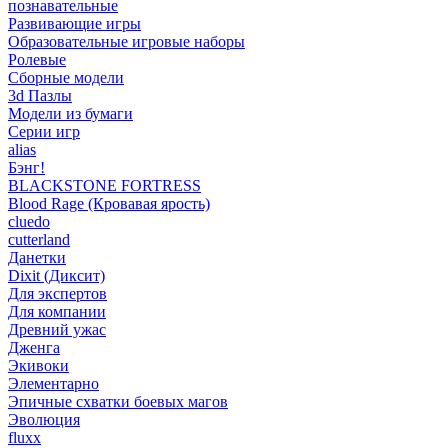
познавательные
Развивающие игры
Образовательные игровые наборы
Ролевые
Сборные модели
3d Пазлы
Модели из бумаги
Серии игр
alias
Бэнг!
BLACKSTONE FORTRESS
Blood Rage (Кровавая ярость)
cluedo
cutterland
Данетки
Dixit (Диксит)
Для экспертов
Для компании
Древний ужас
Дженга
Экивоки
Элементарно
Эпичные схватки боевых магов
Эволюция
fluxx