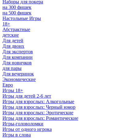
Наборы для покера
на 300 фишек
на 500 фишек
Настольные Игры
18+
Абстрактные
детские
Для детей
Для двоих
Для экспертов
Для компании
Для новичков
для пары
Для вечеринок
Экономические
Евро
Игры 18+
Игры для детей 2-6 лет
Игры для взрослых: Алкогольные
Игры для взрослых: Черный юмор
Игры для взрослых: Эротические
Игры для взрослых: Романтические
Игры-головоломки
Игры от одного игрока
Игры в слова