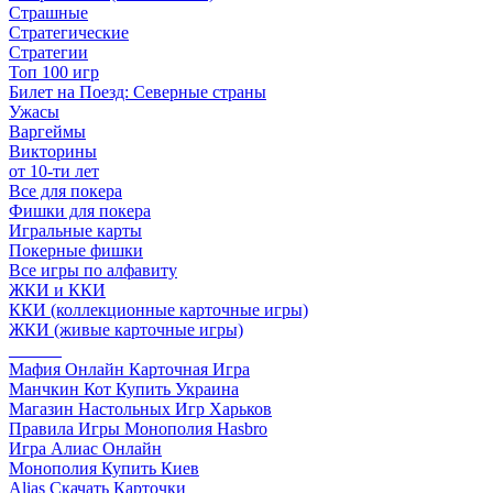
Страшные
Стратегические
Стратегии
Топ 100 игр
Билет на Поезд: Северные страны
Ужасы
Варгеймы
Викторины
от 10-ти лет
Все для покера
Фишки для покера
Игральные карты
Покерные фишки
Все игры по алфавиту
ЖКИ и ККИ
ККИ (коллекционные карточные игры)
ЖКИ (живые карточные игры)
______
Мафия Онлайн Карточная Игра
Манчкин Кот Купить Украина
Магазин Настольных Игр Харьков
Правила Игры Монополия Hasbro
Игра Алиас Онлайн
Монополия Купить Киев
Alias Скачать Карточки