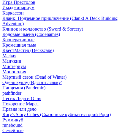
Игра Престолов
Имаджинариум
Каркассон
Кланк! Подземное приключение (Clank! A Deck-Building
Adventure)
Клинок и колдовство (Sword & Sorcery)
Кодовые имена (Codenames)
Кооперативные
Кромешная тьма
КвестМастер (Deckscape)
Мафия
Манчкин
Мистериум
Монополия
Мёртвый сезон (Dead of Winter)
Одень куклу (Вдягни ляльку)
Пандемия (Pandemic)
pathfinder
Песнь Льда и Огня
Покорение Марса
Правда или дело
Rory's Story Cubes (Сказочные кубики историй Рори)
Руммикуб
runebound
Семейные