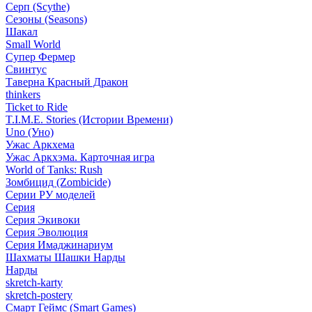
Серп (Scythe)
Сезоны (Seasons)
Шакал
Small World
Супер Фермер
Свинтус
Таверна Красный Дракон
thinkers
Ticket to Ride
T.I.M.E. Stories (Истории Времени)
Uno (Уно)
Ужас Аркхема
Ужас Аркхэма. Карточная игра
World of Tanks: Rush
Зомбицид (Zombicide)
Серии РУ моделей
Серия
Серия Экивоки
Серия Эволюция
Серия Имаджинариум
Шахматы Шашки Нарды
Нарды
skretch-karty
skretch-postery
Смарт Геймс (Smart Games)