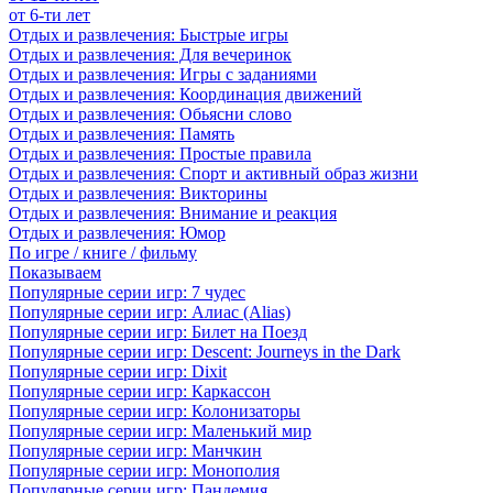
от 6-ти лет
Отдых и развлечения: Быстрые игры
Отдых и развлечения: Для вечеринок
Отдых и развлечения: Игры с заданиями
Отдых и развлечения: Координация движений
Отдых и развлечения: Обьясни слово
Отдых и развлечения: Память
Отдых и развлечения: Простые правила
Отдых и развлечения: Спорт и активный образ жизни
Отдых и развлечения: Викторины
Отдых и развлечения: Внимание и реакция
Отдых и развлечения: Юмор
По игре / книге / фильму
Показываем
Популярные серии игр: 7 чудес
Популярные серии игр: Алиас (Alias)
Популярные серии игр: Билет на Поезд
Популярные серии игр: Descent: Journeys in the Dark
Популярные серии игр: Dixit
Популярные серии игр: Каркассон
Популярные серии игр: Колонизаторы
Популярные серии игр: Маленький мир
Популярные серии игр: Манчкин
Популярные серии игр: Монополия
Популярные серии игр: Пандемия