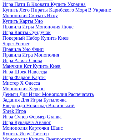
Игра Пати В Кровати Купить Украина
Купить Лего Пираты Карибского Моря В Украине
Монополия Скачать Игру
Купить Карты Уно
Правила Игры Монополия Люкс
Игра Карты Сундучок
Покерный Набор Купить Киев
Super Fermer
Правила Уно Флип
Правила Игра Монополия
Игра Алиас Слова
Манчкин Кот Купить Киев
Игра Шрек Навсегда
Игра Фараон Карты
Мистер Х Одесса
Монополия Херсон
Деньги Для Игры Монополия Распечатать
Задания Для Игры Бутылочка
Ельдорадо Новоград Волинський
Shrek Игра
Игра Супер Фермер Granna
Игра Кукарача Аналог
Монополия Карточки Шанс
Купить Игру Твистер
Монополия Купить Днепропетровск