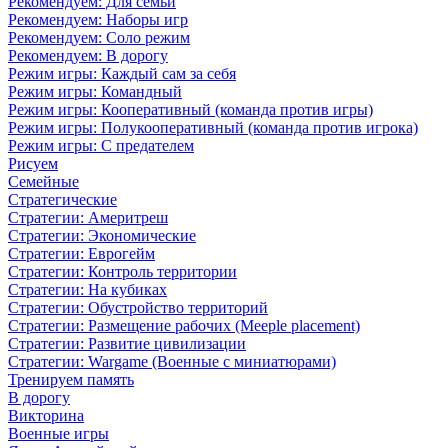
Рекомендуем: Для семьи
Рекомендуем: Наборы игр
Рекомендуем: Соло режим
Рекомендуем: В дорогу
Режим игры: Каждый сам за себя
Режим игры: Командный
Режим игры: Кооперативный (команда против игры)
Режим игры: Полукооперативный (команда против игрока)
Режим игры: С предателем
Рисуем
Семейные
Стратегические
Стратегии: Америтреш
Стратегии: Экономические
Стратегии: Еврогейм
Стратегии: Контроль территории
Стратегии: На кубиках
Стратегии: Обустройство территорий
Стратегии: Размещение рабочих (Meeple placement)
Стратегии: Развитие цивилизации
Стратегии: Wargame (Военные с миниатюрами)
Тренируем память
В дорогу
Викторина
Военные игры