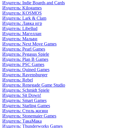
Издатель: Indie Boards and Cards
Издатель: Kilogames
Издатель: KOSMOS
Издатель: Lark & Clam
Издатель: Лавка игр
Издатель: Libellud
Издатель: Магеллан
Издатель: Мальви
Издатель: Next Move Games
Издатель: Pearl Games
Издатель: Pegasus Spiele
Издатель: Plan B Games
Издатель: PSC Games
Издатель: Quined Games
Издатель: Ravensburger
Издатель: Rebel
Издатель: Renegade Game Studio
Издатель: Schmidt Spiele
Издатель: Sit Down!
Издатель: Smart Games
Издатель: Starling Games
Издатель: Стиль жизни
Издатель: Stonemaier Games
Издатель: ТакаМака
Издатель: Thunderworks Games