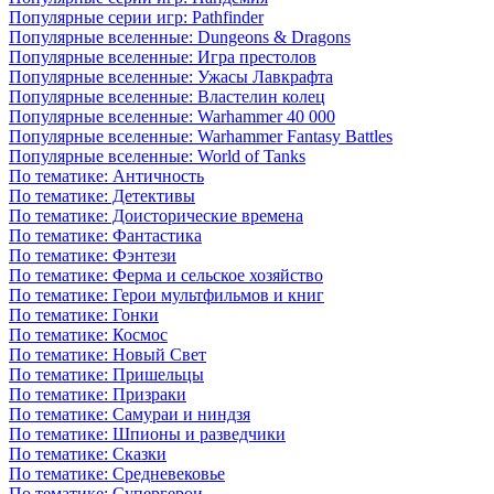
Популярные серии игр: Pathfinder
Популярные вселенные: Dungeons & Dragons
Популярные вселенные: Игра престолов
Популярные вселенные: Ужасы Лавкрафта
Популярные вселенные: Властелин колец
Популярные вселенные: Warhammer 40 000
Популярные вселенные: Warhammer Fantasy Battles
Популярные вселенные: World of Tanks
По тематике: Античность
По тематике: Детективы
По тематике: Доисторические времена
По тематике: Фантастика
По тематике: Фэнтези
По тематике: Ферма и сельское хозяйство
По тематике: Герои мультфильмов и книг
По тематике: Гонки
По тематике: Космос
По тематике: Новый Свет
По тематике: Пришельцы
По тематике: Призраки
По тематике: Самураи и ниндзя
По тематике: Шпионы и разведчики
По тематике: Сказки
По тематике: Средневековье
По тематике: Супергерои