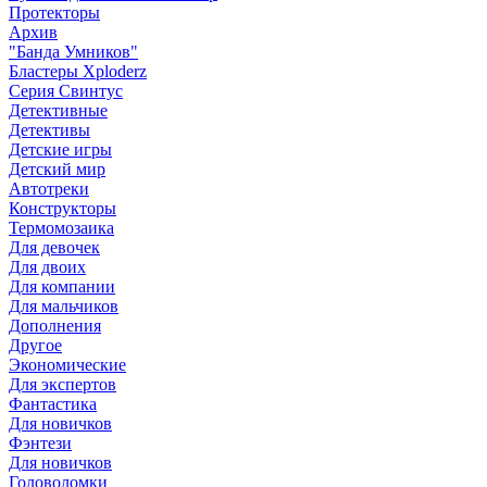
Протекторы
Архив
"Банда Умников"
Бластеры Xploderz
Cерия Свинтус
Детективные
Детективы
Детские игры
Детский мир
Автотреки
Конструкторы
Термомозаика
Для девочек
Для двоих
Для компании
Для мальчиков
Дополнения
Другое
Экономические
Для экспертов
Фантастика
Для новичков
Фэнтези
Для новичков
Головоломки