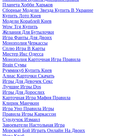
Планета Хобби Харьков
Сборные Модели Звезда Купить В Украине
Купить Лото Киев
Модели Кораблей Киев
Wow Tcg Купить
Желания Для Бутылочки
Игра Фанты Для Двоих
Монополия Черкассы
Сплю Игра В Карты
Мистер Икс Одесса
Монополия Карточная Игра Правила
Brain Сумы
Руммикуб Купить Киев
Алиас Карточки Скачать
Игры Для Девочек Секс
Лучшие Игры Dos
Игры Для Дорослих
Карточная Игра Мафия Правила
Клирик Манчкин
Игра Уно Правила Игры
Правила Игры Каркассон
Сундучок Измаил
Завоеватели Настольная Игра
Морской Бой Играть Онлайн На Двоих
Игра Краб