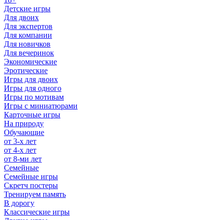
Детские игры
Для двоих
Для экспертов
Для компании
Для новичков
Для вечеринок
Экономические
Эротические
Игры для двоих
Игры для одного
Игры по мотивам
Игры с миниатюрами
Карточные игры
На природу
Обучающие
от 3-х лет
от 4-х лет
от 8-ми лет
Семейные
Семейные игры
Скретч постеры
Тренируем память
В дорогу
Классические игры