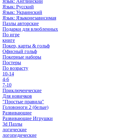
Язык: Английский
Язык: Русский
Язык: Украинский
Язык: Языконезависимая
Пазлы авторские
Подарки для влюбленных
По игре
книге
Покер, карты & гольф
Офисный гольф
Покерные наборы
Постеры
По возрасту
10-14
4-6
7-10
Приключенческие
Для новичков
"Простые правила"
Головоноги 2 (белые)
Развивающие
Развивающие Игрушки
3d Пазлы
логические
логопедические