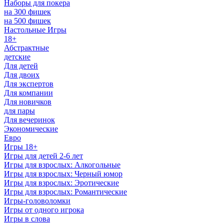
Наборы для покера
на 300 фишек
на 500 фишек
Настольные Игры
18+
Абстрактные
детские
Для детей
Для двоих
Для экспертов
Для компании
Для новичков
для пары
Для вечеринок
Экономические
Евро
Игры 18+
Игры для детей 2-6 лет
Игры для взрослых: Алкогольные
Игры для взрослых: Черный юмор
Игры для взрослых: Эротические
Игры для взрослых: Романтические
Игры-головоломки
Игры от одного игрока
Игры в слова