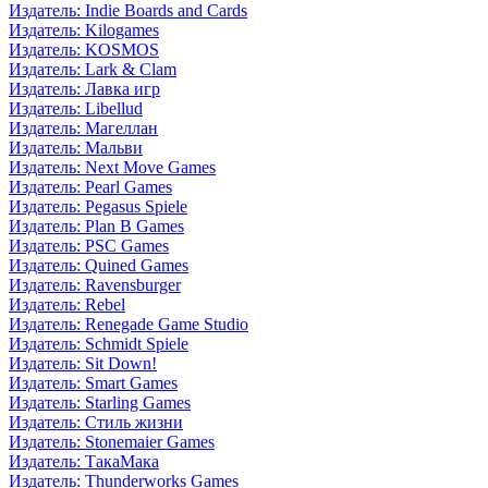
Издатель: Indie Boards and Cards
Издатель: Kilogames
Издатель: KOSMOS
Издатель: Lark & Clam
Издатель: Лавка игр
Издатель: Libellud
Издатель: Магеллан
Издатель: Мальви
Издатель: Next Move Games
Издатель: Pearl Games
Издатель: Pegasus Spiele
Издатель: Plan B Games
Издатель: PSC Games
Издатель: Quined Games
Издатель: Ravensburger
Издатель: Rebel
Издатель: Renegade Game Studio
Издатель: Schmidt Spiele
Издатель: Sit Down!
Издатель: Smart Games
Издатель: Starling Games
Издатель: Стиль жизни
Издатель: Stonemaier Games
Издатель: ТакаМака
Издатель: Thunderworks Games