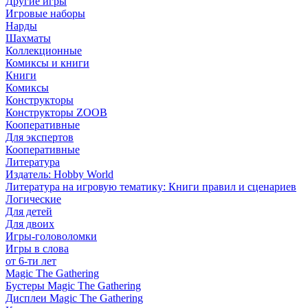
Другие игры
Игровые наборы
Нарды
Шахматы
Коллекционные
Комиксы и книги
Книги
Комиксы
Конструкторы
Конструкторы ZOOB
Кооперативные
Для экспертов
Кооперативные
Литература
Издатель: Hobby World
Литература на игровую тематику: Книги правил и сценариев
Логические
Для детей
Для двоих
Игры-головоломки
Игры в слова
от 6-ти лет
Magic The Gathering
Бустеры Magic The Gathering
Дисплеи Magic The Gathering