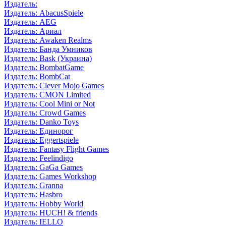
Издатель:
Издатель: AbacusSpiele
Издатель: AEG
Издатель: Ариал
Издатель: Awaken Realms
Издатель: Банда Умников
Издатель: Bask (Украина)
Издатель: BombatGame
Издатель: BombCat
Издатель: Clever Mojo Games
Издатель: CMON Limited
Издатель: Cool Mini or Not
Издатель: Crowd Games
Издатель: Danko Toys
Издатель: Единорог
Издатель: Eggertspiele
Издатель: Fantasy Flight Games
Издатель: Feelindigo
Издатель: GaGa Games
Издатель: Games Workshop
Издатель: Granna
Издатель: Hasbro
Издатель: Hobby World
Издатель: HUCH! & friends
Издатель: IELLO