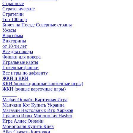
Страшные
Стратегические
Стратегии
Топ 100 игр
Билет на Поезд: Северные страны
Ужасы
Варгеймы
Викторины
от 10-ти лет
Все для покера
Фишки для покера
Игральные карты
Покерные фишки
Все игры по алфавиту
ЖКИ и ККИ
ККИ (коллекционные карточные игры)
ЖКИ (живые карточные игры)
______
Мафия Онлайн Карточная Игра
Манчкин Кот Купить Украина
Магазин Настольных Игр Харьков
Правила Игры Монополия Hasbro
Игра Алиас Онлайн
Монополия Купить Киев
Alias Скачать Карточки