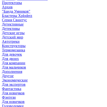
Протекторы
Архив
"Банда Умников"
Бластеры Xploderz
Cерия Свинтус
Детективные
Детективы
Детские игры
Детский мир
Автотреки
Конструкторы
Термомозаика
Для девочек
Для двоих
Для компании
Для мальчиков
Дополнения
Другое
Экономические
Для экспертов
Фантастика
Для новичков
Фэнтези
Для новичков
Головоломки