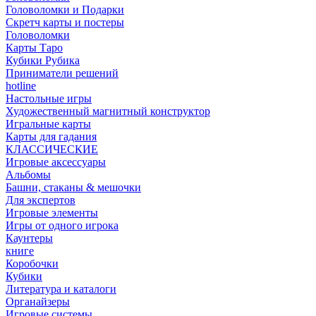
Головоломки и Подарки
Cкретч карты и постеры
Головоломки
Карты Таро
Кубики Рубика
Приниматели решений
hotline
Настольные игры
Художественный магнитный конструктор
Игральные карты
Карты для гадания
КЛАССИЧЕСКИЕ
Игровые аксессуары
Альбомы
Башни, стаканы & мешочки
Для экспертов
Игровые элементы
Игры от одного игрока
Каунтеры
книге
Коробочки
Кубики
Литература и каталоги
Органайзеры
Игровые системы