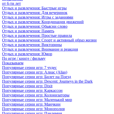
от 6-ти лет
Отдых и развлечения: Быстрые игры
Отдых и развлечения: Для вечеринок
Отдых и развлечения: Игры с заданиями
Отдых и развлечения: Координация движений
Отдых и развлечения: Обьясни слово
Отдых и развлечения: Память
Отдых и развлечения: Простые правила
Отдых и развлечения: Спорт и активный образ жизни
Отдых и развлечения: Викторины
Отдых и развлечения: Внимание и реакция
Отдых и развлечения: Юмор
По игре / книге / фильму
Показываем
Популярные серии игр: 7 чудес
Популярные серии игр: Алиас (Alias)
Популярные серии игр: Билет на Поезд
Популярные серии игр: Descent: Journeys in the Dark
Популярные серии игр: Dixit
Популярные серии игр: Каркассон
Популярные серии игр: Колонизаторы
Популярные серии игр: Маленький мир
Популярные серии игр: Манчкин
Популярные серии игр: Монополия
Популярные серии игр: Пандемия