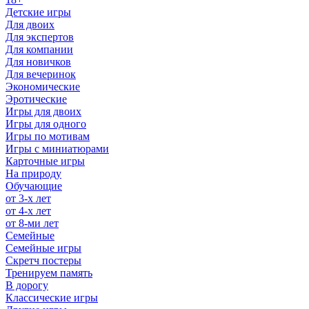
Детские игры
Для двоих
Для экспертов
Для компании
Для новичков
Для вечеринок
Экономические
Эротические
Игры для двоих
Игры для одного
Игры по мотивам
Игры с миниатюрами
Карточные игры
На природу
Обучающие
от 3-х лет
от 4-х лет
от 8-ми лет
Семейные
Семейные игры
Скретч постеры
Тренируем память
В дорогу
Классические игры