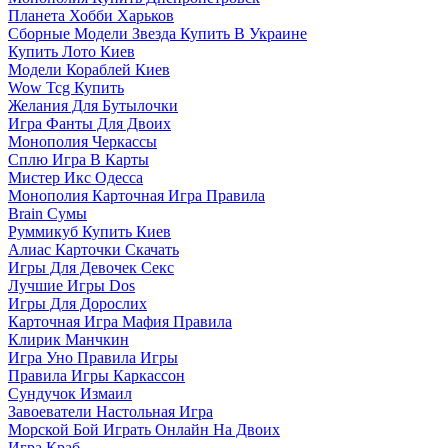
Планета Хобби Харьков
Сборные Модели Звезда Купить В Украине
Купить Лото Киев
Модели Кораблей Киев
Wow Tcg Купить
Желания Для Бутылочки
Игра Фанты Для Двоих
Монополия Черкассы
Сплю Игра В Карты
Мистер Икс Одесса
Монополия Карточная Игра Правила
Brain Сумы
Руммикуб Купить Киев
Алиас Карточки Скачать
Игры Для Девочек Секс
Лучшие Игры Dos
Игры Для Дорослих
Карточная Игра Мафия Правила
Клирик Манчкин
Игра Уно Правила Игры
Правила Игры Каркассон
Сундучок Измаил
Завоеватели Настольная Игра
Морской Бой Играть Онлайн На Двоих
Игра Краб