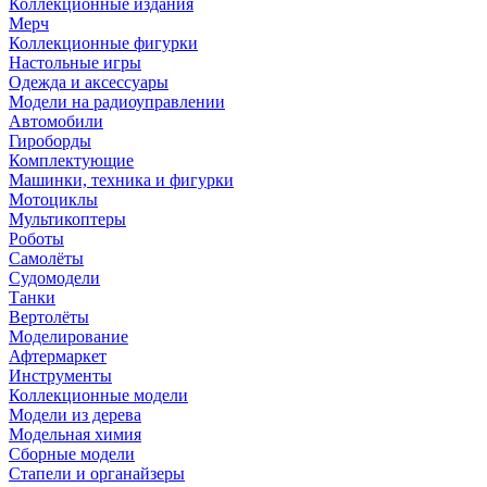
Коллекционные издания
Мерч
Коллекционные фигурки
Настольные игры
Одежда и аксессуары
Модели на радиоуправлении
Автомобили
Гироборды
Комплектующие
Машинки, техника и фигурки
Мотоциклы
Мультикоптеры
Роботы
Самолёты
Судомодели
Танки
Вертолёты
Моделирование
Афтермаркет
Инструменты
Коллекционные модели
Модели из дерева
Модельная химия
Сборные модели
Стапели и органайзеры