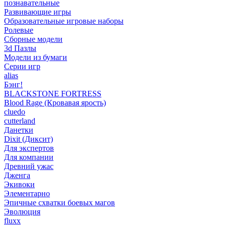
познавательные
Развивающие игры
Образовательные игровые наборы
Ролевые
Сборные модели
3d Пазлы
Модели из бумаги
Серии игр
alias
Бэнг!
BLACKSTONE FORTRESS
Blood Rage (Кровавая ярость)
cluedo
cutterland
Данетки
Dixit (Диксит)
Для экспертов
Для компании
Древний ужас
Дженга
Экивоки
Элементарно
Эпичные схватки боевых магов
Эволюция
fluxx