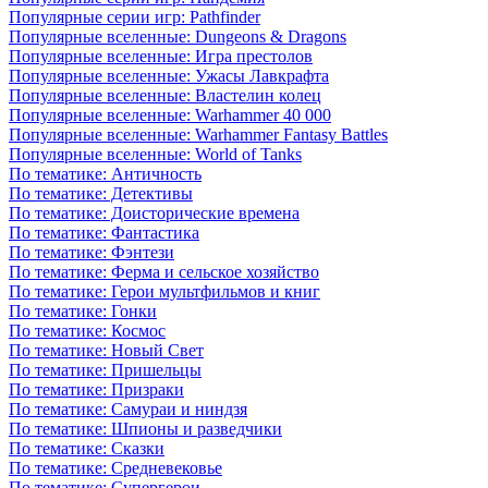
Популярные серии игр: Pathfinder
Популярные вселенные: Dungeons & Dragons
Популярные вселенные: Игра престолов
Популярные вселенные: Ужасы Лавкрафта
Популярные вселенные: Властелин колец
Популярные вселенные: Warhammer 40 000
Популярные вселенные: Warhammer Fantasy Battles
Популярные вселенные: World of Tanks
По тематике: Античность
По тематике: Детективы
По тематике: Доисторические времена
По тематике: Фантастика
По тематике: Фэнтези
По тематике: Ферма и сельское хозяйство
По тематике: Герои мультфильмов и книг
По тематике: Гонки
По тематике: Космос
По тематике: Новый Свет
По тематике: Пришельцы
По тематике: Призраки
По тематике: Самураи и ниндзя
По тематике: Шпионы и разведчики
По тематике: Сказки
По тематике: Средневековье
По тематике: Супергерои