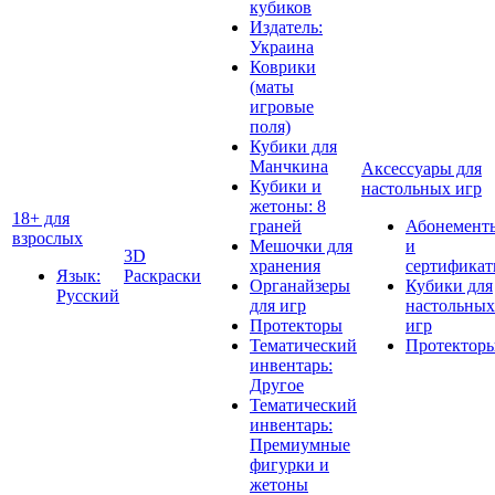
кубиков
Издатель:
Украина
Коврики
(маты
игровые
поля)
Кубики для
Манчкина
Аксессуары для
Кубики и
настольных игр
жетоны: 8
18+ для
граней
Абонемент
взрослых
Мешочки для
и
3D
хранения
сертифика
Язык:
Раскраски
Органайзеры
Кубики для
Русский
для игр
настольных
Протекторы
игр
Тематический
Протектор
инвентарь:
Другое
Тематический
инвентарь:
Премиумные
фигурки и
жетоны