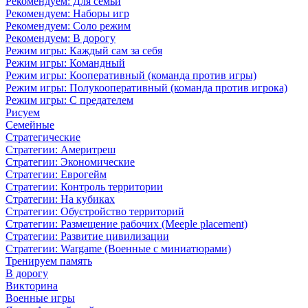
Рекомендуем: Для семьи
Рекомендуем: Наборы игр
Рекомендуем: Соло режим
Рекомендуем: В дорогу
Режим игры: Каждый сам за себя
Режим игры: Командный
Режим игры: Кооперативный (команда против игры)
Режим игры: Полукооперативный (команда против игрока)
Режим игры: С предателем
Рисуем
Семейные
Стратегические
Стратегии: Америтреш
Стратегии: Экономические
Стратегии: Еврогейм
Стратегии: Контроль территории
Стратегии: На кубиках
Стратегии: Обустройство территорий
Стратегии: Размещение рабочих (Meeple placement)
Стратегии: Развитие цивилизации
Стратегии: Wargame (Военные с миниатюрами)
Тренируем память
В дорогу
Викторина
Военные игры