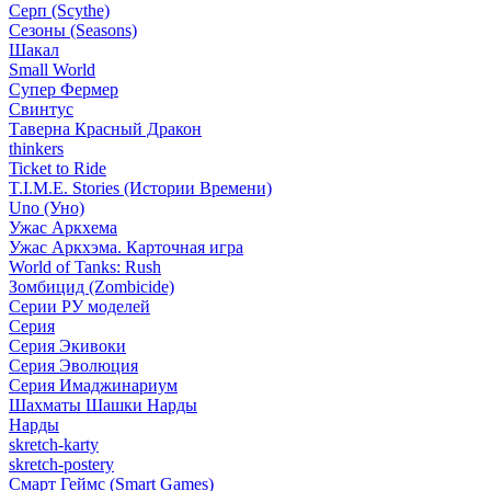
Серп (Scythe)
Сезоны (Seasons)
Шакал
Small World
Супер Фермер
Свинтус
Таверна Красный Дракон
thinkers
Ticket to Ride
T.I.M.E. Stories (Истории Времени)
Uno (Уно)
Ужас Аркхема
Ужас Аркхэма. Карточная игра
World of Tanks: Rush
Зомбицид (Zombicide)
Серии РУ моделей
Серия
Серия Экивоки
Серия Эволюция
Серия Имаджинариум
Шахматы Шашки Нарды
Нарды
skretch-karty
skretch-postery
Смарт Геймс (Smart Games)