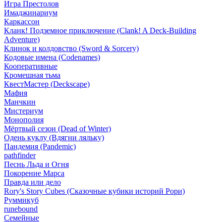
Игра Престолов
Имаджинариум
Каркассон
Кланк! Подземное приключение (Clank! A Deck-Building
Adventure)
Клинок и колдовство (Sword & Sorcery)
Кодовые имена (Codenames)
Кооперативные
Кромешная тьма
КвестМастер (Deckscape)
Мафия
Манчкин
Мистериум
Монополия
Мёртвый сезон (Dead of Winter)
Одень куклу (Вдягни ляльку)
Пандемия (Pandemic)
pathfinder
Песнь Льда и Огня
Покорение Марса
Правда или дело
Rory's Story Cubes (Сказочные кубики историй Рори)
Руммикуб
runebound
Семейные