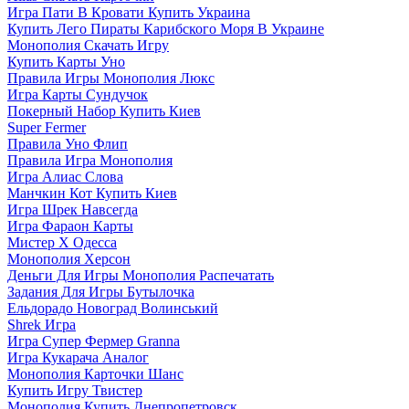
Игра Пати В Кровати Купить Украина
Купить Лего Пираты Карибского Моря В Украине
Монополия Скачать Игру
Купить Карты Уно
Правила Игры Монополия Люкс
Игра Карты Сундучок
Покерный Набор Купить Киев
Super Fermer
Правила Уно Флип
Правила Игра Монополия
Игра Алиас Слова
Манчкин Кот Купить Киев
Игра Шрек Навсегда
Игра Фараон Карты
Мистер Х Одесса
Монополия Херсон
Деньги Для Игры Монополия Распечатать
Задания Для Игры Бутылочка
Ельдорадо Новоград Волинський
Shrek Игра
Игра Супер Фермер Granna
Игра Кукарача Аналог
Монополия Карточки Шанс
Купить Игру Твистер
Монополия Купить Днепропетровск