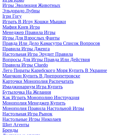
Игры Эволюция Животных
Эльдорадо Лубны
Ігри Гогу
Играть В Игру Кошки Мышки
Мафия Киев Игра
Менеджер Правила Игры
Игры Для Взрослых Фанты
Правда Или Дело Камасутра Список Вопросов
Правила Игры Дженга
Настольная Игра Эрудит Правила
Вопросы Для Игры Правда Или Действия
Правила Игры Cluedo
Лего Пираты Карибского Моря Купить В Украине
Манчкин Купить В Днепропетровске
Карточки Монополия Распечатать
Имаджинариум Игра Купить
Бутылочка На Желания
Как Играть Монополию Инструкция
Монополия Менеджер Купить
Монополия Правила Настольной Игры
Настольная Игра Рынок
Настольные Игры Николаев
Щит Агенты
Бренды