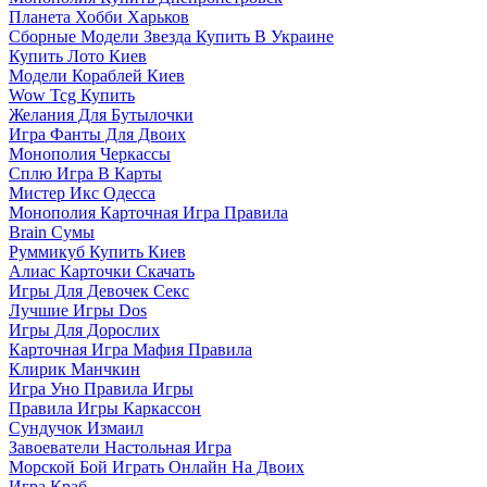
Планета Хобби Харьков
Сборные Модели Звезда Купить В Украине
Купить Лото Киев
Модели Кораблей Киев
Wow Tcg Купить
Желания Для Бутылочки
Игра Фанты Для Двоих
Монополия Черкассы
Сплю Игра В Карты
Мистер Икс Одесса
Монополия Карточная Игра Правила
Brain Сумы
Руммикуб Купить Киев
Алиас Карточки Скачать
Игры Для Девочек Секс
Лучшие Игры Dos
Игры Для Дорослих
Карточная Игра Мафия Правила
Клирик Манчкин
Игра Уно Правила Игры
Правила Игры Каркассон
Сундучок Измаил
Завоеватели Настольная Игра
Морской Бой Играть Онлайн На Двоих
Игра Краб