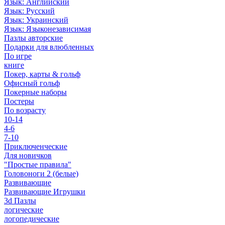
Язык: Английский
Язык: Русский
Язык: Украинский
Язык: Языконезависимая
Пазлы авторские
Подарки для влюбленных
По игре
книге
Покер, карты & гольф
Офисный гольф
Покерные наборы
Постеры
По возрасту
10-14
4-6
7-10
Приключенческие
Для новичков
"Простые правила"
Головоноги 2 (белые)
Развивающие
Развивающие Игрушки
3d Пазлы
логические
логопедические