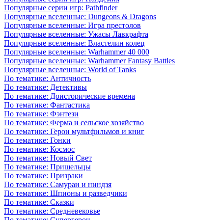
Популярные серии игр: Pathfinder
Популярные вселенные: Dungeons & Dragons
Популярные вселенные: Игра престолов
Популярные вселенные: Ужасы Лавкрафта
Популярные вселенные: Властелин колец
Популярные вселенные: Warhammer 40 000
Популярные вселенные: Warhammer Fantasy Battles
Популярные вселенные: World of Tanks
По тематике: Античность
По тематике: Детективы
По тематике: Доисторические времена
По тематике: Фантастика
По тематике: Фэнтези
По тематике: Ферма и сельское хозяйство
По тематике: Герои мультфильмов и книг
По тематике: Гонки
По тематике: Космос
По тематике: Новый Свет
По тематике: Пришельцы
По тематике: Призраки
По тематике: Самураи и ниндзя
По тематике: Шпионы и разведчики
По тематике: Сказки
По тематике: Средневековье
По тематике: Супергерои