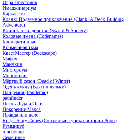
Игра Престолов
Имаджинариум
Каркассон
Кланк! Подземное приключение (Clank! A Deck-Building
Adventure)
Клинок и колдовство (Sword & Sorcery)
Кодовые имена (Codenames)
Кооперативные
Кромешная тьма
КвестМастер (Deckscape)
Мафия
Манчкин
Мистериум
Монополия
Мёртвый сезон (Dead of Winter)
Одень куклу (Вдягни ляльку)
Пандемия (Pandemic)
pathfinder
Песнь Льда и Огня
Покорение Марса
Правда или дело
Rory's Story Cubes (Сказочные кубики историй Рори)
Руммикуб
runebound
Семейные