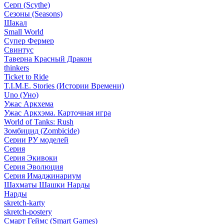
Серп (Scythe)
Сезоны (Seasons)
Шакал
Small World
Супер Фермер
Свинтус
Таверна Красный Дракон
thinkers
Ticket to Ride
T.I.M.E. Stories (Истории Времени)
Uno (Уно)
Ужас Аркхема
Ужас Аркхэма. Карточная игра
World of Tanks: Rush
Зомбицид (Zombicide)
Серии РУ моделей
Серия
Серия Экивоки
Серия Эволюция
Серия Имаджинариум
Шахматы Шашки Нарды
Нарды
skretch-karty
skretch-postery
Смарт Геймс (Smart Games)