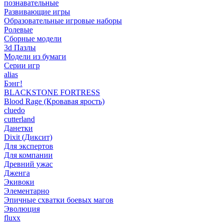
познавательные
Развивающие игры
Образовательные игровые наборы
Ролевые
Сборные модели
3d Пазлы
Модели из бумаги
Серии игр
alias
Бэнг!
BLACKSTONE FORTRESS
Blood Rage (Кровавая ярость)
cluedo
cutterland
Данетки
Dixit (Диксит)
Для экспертов
Для компании
Древний ужас
Дженга
Экивоки
Элементарно
Эпичные схватки боевых магов
Эволюция
fluxx