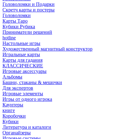
Головоломки и Подарки
Cкретч карты и постеры
Головоломки
Карты Таро
Кубики Рубика
Приниматели решений
hotline
Настольные игры
Художественный магнитный конструктор
Игральные карты
Карты для гадания
КЛАССИЧЕСКИЕ
Игровые аксессуары
Альбомы
Башни, стаканы & мешочки
Для экспертов
Игровые элементы
Игры от одного игрока
Каунтеры
книге
Коробочки
Кубики
Литература и каталоги
Органайзеры
Игровые системы