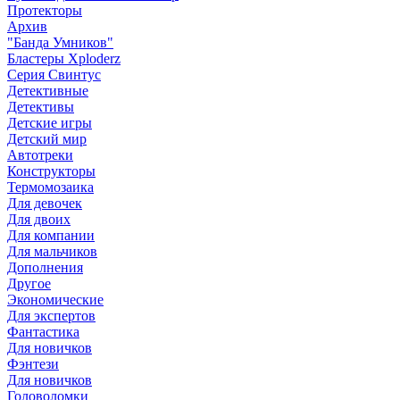
Протекторы
Архив
"Банда Умников"
Бластеры Xploderz
Cерия Свинтус
Детективные
Детективы
Детские игры
Детский мир
Автотреки
Конструкторы
Термомозаика
Для девочек
Для двоих
Для компании
Для мальчиков
Дополнения
Другое
Экономические
Для экспертов
Фантастика
Для новичков
Фэнтези
Для новичков
Головоломки