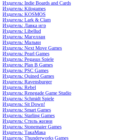
Издатель: Indie Boards and Cards
Издатель: Kilogames
Издатель: KOSMOS
Издатель: Lark & Clam
Издатель: Лавка игр
Издатель: Libellud
Издатель: Магеллан
Издатель: Мальви
Издатель: Next Move Games
Издатель: Pearl Games
Издатель: Pegasus Spiele
Издатель: Plan B Games
Издатель: PSC Games
Издатель: Quined Games
Издатель: Ravensburger
Издатель: Rebel
Издатель: Renegade Game Studio
Издатель: Schmidt Spiele
Издатель: Sit Down!
Издатель: Smart Games
Издатель: Starling Games
Издатель: Стиль жизни
Издатель: Stonemaier Games
Издатель: ТакаМака
Издатель: Thunderworks Games