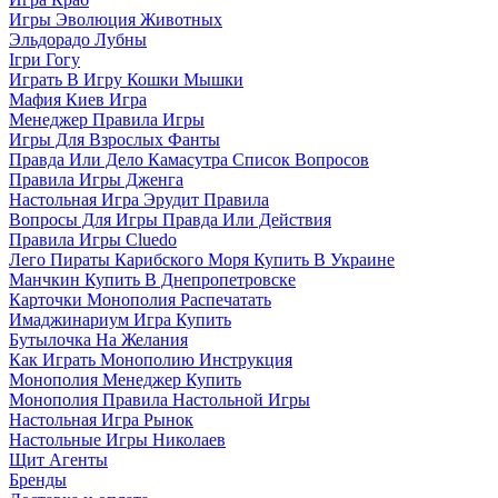
Игры Эволюция Животных
Эльдорадо Лубны
Ігри Гогу
Играть В Игру Кошки Мышки
Мафия Киев Игра
Менеджер Правила Игры
Игры Для Взрослых Фанты
Правда Или Дело Камасутра Список Вопросов
Правила Игры Дженга
Настольная Игра Эрудит Правила
Вопросы Для Игры Правда Или Действия
Правила Игры Cluedo
Лего Пираты Карибского Моря Купить В Украине
Манчкин Купить В Днепропетровске
Карточки Монополия Распечатать
Имаджинариум Игра Купить
Бутылочка На Желания
Как Играть Монополию Инструкция
Монополия Менеджер Купить
Монополия Правила Настольной Игры
Настольная Игра Рынок
Настольные Игры Николаев
Щит Агенты
Бренды