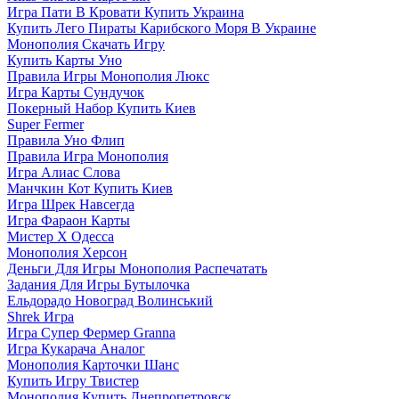
Игра Пати В Кровати Купить Украина
Купить Лего Пираты Карибского Моря В Украине
Монополия Скачать Игру
Купить Карты Уно
Правила Игры Монополия Люкс
Игра Карты Сундучок
Покерный Набор Купить Киев
Super Fermer
Правила Уно Флип
Правила Игра Монополия
Игра Алиас Слова
Манчкин Кот Купить Киев
Игра Шрек Навсегда
Игра Фараон Карты
Мистер Х Одесса
Монополия Херсон
Деньги Для Игры Монополия Распечатать
Задания Для Игры Бутылочка
Ельдорадо Новоград Волинський
Shrek Игра
Игра Супер Фермер Granna
Игра Кукарача Аналог
Монополия Карточки Шанс
Купить Игру Твистер
Монополия Купить Днепропетровск