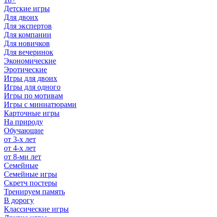
Детские игры
Для двоих
Для экспертов
Для компании
Для новичков
Для вечеринок
Экономические
Эротические
Игры для двоих
Игры для одного
Игры по мотивам
Игры с миниатюрами
Карточные игры
На природу
Обучающие
от 3-х лет
от 4-х лет
от 8-ми лет
Семейные
Семейные игры
Скретч постеры
Тренируем память
В дорогу
Классические игры