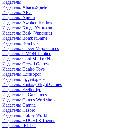
Издатель:
Издатель: AbacusSpiele
Издатель: AEG
Издатель: Ариал
Издатель: Awaken Realms
Издатель: Банда Умников
Издатель: Bask (Украина)
Издатель: BombatGame
Издатель: BombCat
Издатель: Clever Mojo Games
Издатель: CMON Limited
Издатель: Cool Mini or Not
Издатель: Crowd Games
Издатель: Danko Toys
Издатель: Единорог
Издатель: Eggertspiele
Издатель: Fantasy Flight Games
Издатель: Feelindigo
Издатель: GaGa Games
Издатель: Games Workshop
Издатель: Granna
Издатель: Hasbro
Издатель: Hobby World
Издатель: HUCH! & friends
Издатель: IELLO