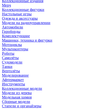
Коллекционные издания
Мерч
Коллекционные фигурки
Настольные игры
Одежда и аксессуары
Модели на радиоуправлении
Автомобили
Гироборды
Комплектующие
Машинки, техника и фигурки
Мотоциклы
Мультикоптеры
Роботы
Самолёты
Судомодели
Танки
Вертолёты
Моделирование
Афтермаркет
Инструменты
Коллекционные модели
Модели из дерева
Модельная химия
Сборные модели
Стапели и органайзеры