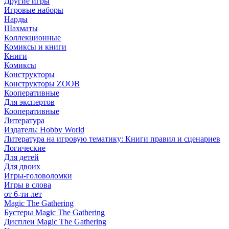
Другие игры
Игровые наборы
Нарды
Шахматы
Коллекционные
Комиксы и книги
Книги
Комиксы
Конструкторы
Конструкторы ZOOB
Кооперативные
Для экспертов
Кооперативные
Литература
Издатель: Hobby World
Литература на игровую тематику: Книги правил и сценариев
Логические
Для детей
Для двоих
Игры-головоломки
Игры в слова
от 6-ти лет
Magic The Gathering
Бустеры Magic The Gathering
Дисплеи Magic The Gathering