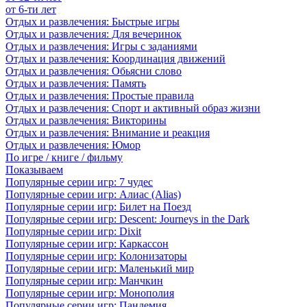
от 6-ти лет
Отдых и развлечения: Быстрые игры
Отдых и развлечения: Для вечеринок
Отдых и развлечения: Игры с заданиями
Отдых и развлечения: Координация движений
Отдых и развлечения: Обьясни слово
Отдых и развлечения: Память
Отдых и развлечения: Простые правила
Отдых и развлечения: Спорт и активный образ жизни
Отдых и развлечения: Викторины
Отдых и развлечения: Внимание и реакция
Отдых и развлечения: Юмор
По игре / книге / фильму
Показываем
Популярные серии игр: 7 чудес
Популярные серии игр: Алиас (Alias)
Популярные серии игр: Билет на Поезд
Популярные серии игр: Descent: Journeys in the Dark
Популярные серии игр: Dixit
Популярные серии игр: Каркассон
Популярные серии игр: Колонизаторы
Популярные серии игр: Маленький мир
Популярные серии игр: Манчкин
Популярные серии игр: Монополия
Популярные серии игр: Пандемия