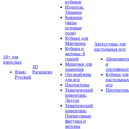
кубиков
Издатель:
Украина
Коврики
(маты
игровые
поля)
Кубики для
Манчкина
Аксессуары для
Кубики и
настольных игр
жетоны: 8
18+ для
граней
Абонемент
взрослых
Мешочки для
и
3D
хранения
сертифика
Язык:
Раскраски
Органайзеры
Кубики для
Русский
для игр
настольных
Протекторы
игр
Тематический
Протектор
инвентарь:
Другое
Тематический
инвентарь:
Премиумные
фигурки и
жетоны