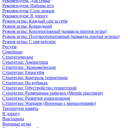
Рекомендуем: Для семьи
Рекомендуем: Наборы игр
Рекомендуем: Соло режим
Рекомендуем: В дорогу
Режим игры: Каждый сам за себя
Режим игры: Командный
Режим игры: Кооперативный (команда против игры)
Режим игры: Полукооперативный (команда против игрока)
Режим игры: С предателем
Рисуем
Семейные
Стратегические
Стратегии: Америтреш
Стратегии: Экономические
Стратегии: Еврогейм
Стратегии: Контроль территории
Стратегии: На кубиках
Стратегии: Обустройство территорий
Стратегии: Размещение рабочих (Meeple placement)
Стратегии: Развитие цивилизации
Стратегии: Wargame (Военные с миниатюрами)
Тренируем память
В дорогу
Викторина
Военные игры