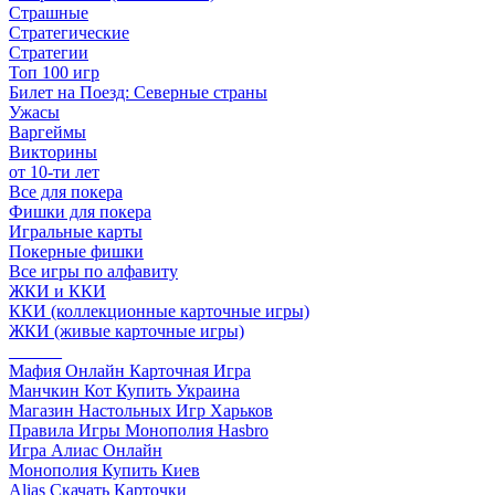
Страшные
Стратегические
Стратегии
Топ 100 игр
Билет на Поезд: Северные страны
Ужасы
Варгеймы
Викторины
от 10-ти лет
Все для покера
Фишки для покера
Игральные карты
Покерные фишки
Все игры по алфавиту
ЖКИ и ККИ
ККИ (коллекционные карточные игры)
ЖКИ (живые карточные игры)
______
Мафия Онлайн Карточная Игра
Манчкин Кот Купить Украина
Магазин Настольных Игр Харьков
Правила Игры Монополия Hasbro
Игра Алиас Онлайн
Монополия Купить Киев
Alias Скачать Карточки