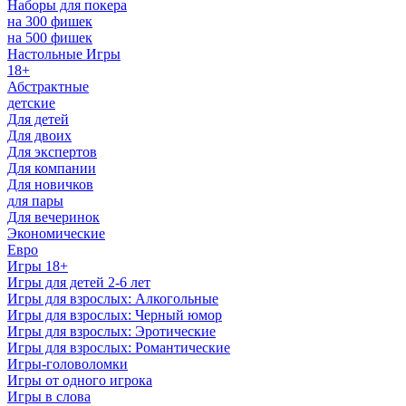
Наборы для покера
на 300 фишек
на 500 фишек
Настольные Игры
18+
Абстрактные
детские
Для детей
Для двоих
Для экспертов
Для компании
Для новичков
для пары
Для вечеринок
Экономические
Евро
Игры 18+
Игры для детей 2-6 лет
Игры для взрослых: Алкогольные
Игры для взрослых: Черный юмор
Игры для взрослых: Эротические
Игры для взрослых: Романтические
Игры-головоломки
Игры от одного игрока
Игры в слова