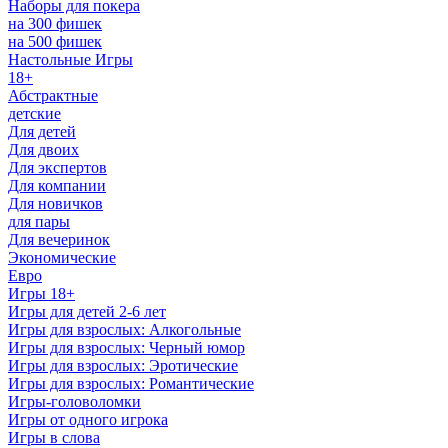
Наборы для покера
на 300 фишек
на 500 фишек
Настольные Игры
18+
Абстрактные
детские
Для детей
Для двоих
Для экспертов
Для компании
Для новичков
для пары
Для вечеринок
Экономические
Евро
Игры 18+
Игры для детей 2-6 лет
Игры для взрослых: Алкогольные
Игры для взрослых: Черный юмор
Игры для взрослых: Эротические
Игры для взрослых: Романтические
Игры-головоломки
Игры от одного игрока
Игры в слова