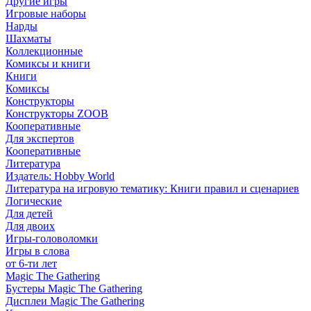
Другие игры
Игровые наборы
Нарды
Шахматы
Коллекционные
Комиксы и книги
Книги
Комиксы
Конструкторы
Конструкторы ZOOB
Кооперативные
Для экспертов
Кооперативные
Литература
Издатель: Hobby World
Литература на игровую тематику: Книги правил и сценариев
Логические
Для детей
Для двоих
Игры-головоломки
Игры в слова
от 6-ти лет
Magic The Gathering
Бустеры Magic The Gathering
Дисплеи Magic The Gathering