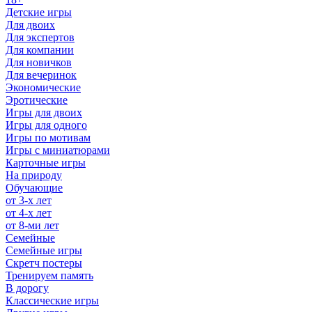
Детские игры
Для двоих
Для экспертов
Для компании
Для новичков
Для вечеринок
Экономические
Эротические
Игры для двоих
Игры для одного
Игры по мотивам
Игры с миниатюрами
Карточные игры
На природу
Обучающие
от 3-х лет
от 4-х лет
от 8-ми лет
Семейные
Семейные игры
Скретч постеры
Тренируем память
В дорогу
Классические игры