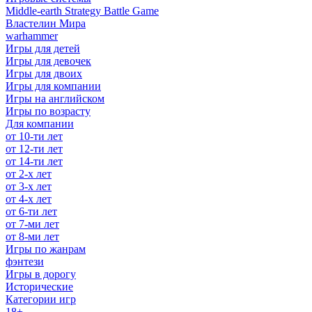
Middle-earth Strategy Battle Game
Властелин Мира
warhammer
Игры для детей
Игры для девочек
Игры для двоих
Игры для компании
Игры на английском
Игры по возрасту
Для компании
от 10-ти лет
от 12-ти лет
от 14-ти лет
от 2-х лет
от 3-х лет
от 4-х лет
от 6-ти лет
от 7-ми лет
от 8-ми лет
Игры по жанрам
фэнтези
Игры в дорогу
Исторические
Категории игр
18+