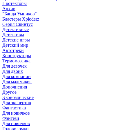
Протекторы
Архив
"Банда Умников"
Бластеры Xploderz
Cерия Свинтус
Детективные
Детективы
Детские игры
Детский мир
Автотреки
Конструкторы
Термомозаика
Для девочек
Для двоих
Для компании
Для мальчиков
Дополнения
Другое
Экономические
Для экспертов
Фантастика
Для новичков
Фэнтези
Для новичков
Головоломки