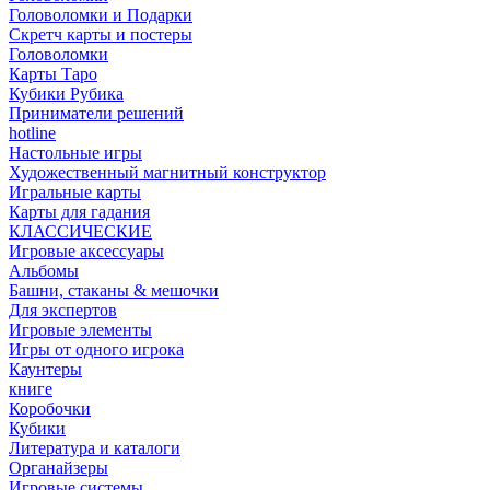
Головоломки и Подарки
Cкретч карты и постеры
Головоломки
Карты Таро
Кубики Рубика
Приниматели решений
hotline
Настольные игры
Художественный магнитный конструктор
Игральные карты
Карты для гадания
КЛАССИЧЕСКИЕ
Игровые аксессуары
Альбомы
Башни, стаканы & мешочки
Для экспертов
Игровые элементы
Игры от одного игрока
Каунтеры
книге
Коробочки
Кубики
Литература и каталоги
Органайзеры
Игровые системы