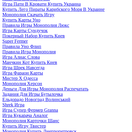
Игра Пати В Кровати Купить Украина
Купить Лего Пираты Карибского Моря В Украине
Монополия Скачать Игру
Купить Карты Уно
Правила Игры Монополия Люкс
Игра Карты Сундучок
Покерный Набор Купить Киев
Super Fermer
Правила Уно Флип
Правила Игра Монополия
Игра Алиас Слова
Манчкин Кот Купить Киев
Игра Шрек Навсегда
Игра Фараон Карты
Мистер Х Одесса
Монополия Херсон
Деньги Для Игры Монополия Распечатать
Задания Для Игры Бутылочка
Ельдорадо Новоград Волинський
Shrek Игра
Игра Супер Фермер Granna
Игра Кукарача Аналог
Монополия Карточки Шанс
Купить Игру Твистер
Монополия Купить Днепропетровск