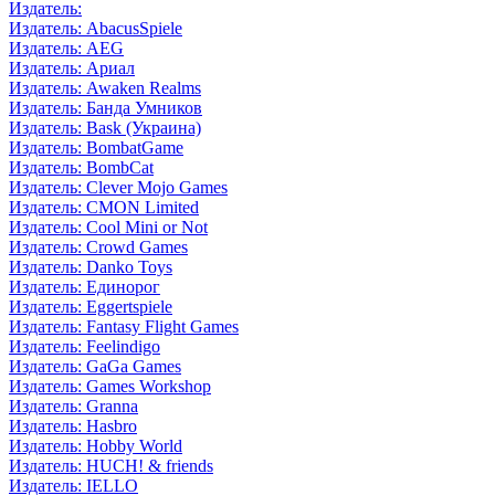
Издатель:
Издатель: AbacusSpiele
Издатель: AEG
Издатель: Ариал
Издатель: Awaken Realms
Издатель: Банда Умников
Издатель: Bask (Украина)
Издатель: BombatGame
Издатель: BombCat
Издатель: Clever Mojo Games
Издатель: CMON Limited
Издатель: Cool Mini or Not
Издатель: Crowd Games
Издатель: Danko Toys
Издатель: Единорог
Издатель: Eggertspiele
Издатель: Fantasy Flight Games
Издатель: Feelindigo
Издатель: GaGa Games
Издатель: Games Workshop
Издатель: Granna
Издатель: Hasbro
Издатель: Hobby World
Издатель: HUCH! & friends
Издатель: IELLO