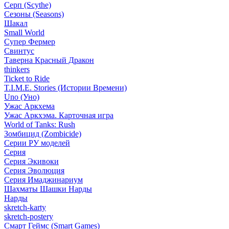
Серп (Scythe)
Сезоны (Seasons)
Шакал
Small World
Супер Фермер
Свинтус
Таверна Красный Дракон
thinkers
Ticket to Ride
T.I.M.E. Stories (Истории Времени)
Uno (Уно)
Ужас Аркхема
Ужас Аркхэма. Карточная игра
World of Tanks: Rush
Зомбицид (Zombicide)
Серии РУ моделей
Серия
Серия Экивоки
Серия Эволюция
Серия Имаджинариум
Шахматы Шашки Нарды
Нарды
skretch-karty
skretch-postery
Смарт Геймс (Smart Games)