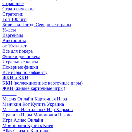
Страшные
Стратегические
Стратегии
Топ 100 игр
Билет на Поезд: Северные страны
Ужасы
Варгеймы
Викторины
от 10-ти лет
Все для покера
Фишки для покера
Игральные карты
Покерные фишки
Все игры по алфавиту
ЖКИ и ККИ
ККИ (коллекционные карточные игры)
ЖКИ (живые карточные игры)
______
Мафия Онлайн Карточная Игра
Манчкин Кот Купить Украина
Магазин Настольных Игр Харьков
Правила Игры Монополия Hasbro
Игра Алиас Онлайн
Монополия Купить Киев
Alias Скачать Карточки