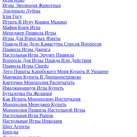
Игры Эволюция Животных
Эльдорадо Лубны
Ігри Гогу
Играть В Игру Кошки Мышки
Мафия Киев Игра
Менеджер Правила Игры
Игры Для Взрослых Фанты
Правда Или Дело Камасутра Список Вопросов
Правила Игры Дженга
Настольная Игра Эрудит Правила
Вопросы Для Игры Правда Или Действия
Правила Игры Cluedo
Лего Пираты Карибского Моря Купить В Украине
Манчкин Купить В Днепропетровске
Карточки Монополия Распечатать
Имаджинариум Игра Купить
Бутылочка На Желания
Как Играть Монополию Инструкция
Монополия Менеджер Купить
Монополия Правила Настольной Игры
Настольная Игра Рынок
Настольные Игры Николаев
Щит Агенты
Бренды