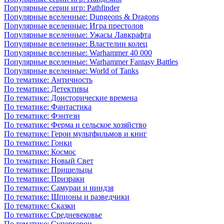
Популярные серии игр: Pathfinder
Популярные вселенные: Dungeons & Dragons
Популярные вселенные: Игра престолов
Популярные вселенные: Ужасы Лавкрафта
Популярные вселенные: Властелин колец
Популярные вселенные: Warhammer 40 000
Популярные вселенные: Warhammer Fantasy Battles
Популярные вселенные: World of Tanks
По тематике: Античность
По тематике: Детективы
По тематике: Доисторические времена
По тематике: Фантастика
По тематике: Фэнтези
По тематике: Ферма и сельское хозяйство
По тематике: Герои мультфильмов и книг
По тематике: Гонки
По тематике: Космос
По тематике: Новый Свет
По тематике: Пришельцы
По тематике: Призраки
По тематике: Самураи и ниндзя
По тематике: Шпионы и разведчики
По тематике: Сказки
По тематике: Средневековье
По тематике: Супергерои