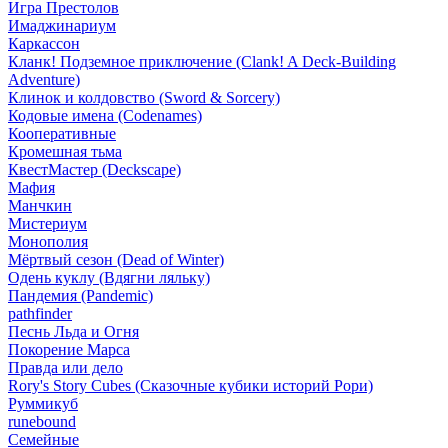
Игра Престолов
Имаджинариум
Каркассон
Кланк! Подземное приключение (Clank! A Deck-Building
Adventure)
Клинок и колдовство (Sword & Sorcery)
Кодовые имена (Codenames)
Кооперативные
Кромешная тьма
КвестМастер (Deckscape)
Мафия
Манчкин
Мистериум
Монополия
Мёртвый сезон (Dead of Winter)
Одень куклу (Вдягни ляльку)
Пандемия (Pandemic)
pathfinder
Песнь Льда и Огня
Покорение Марса
Правда или дело
Rory's Story Cubes (Сказочные кубики историй Рори)
Руммикуб
runebound
Семейные