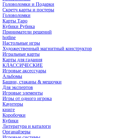
Головоломки и Подарки
Cкретч карты и постеры
Головоломки
Карты Таро
Кубики Рубика
Приниматели решений
hotline
Настольные игры
Художественный магнитный конструктор
Игральные карты
Карты для гадания
КЛАССИЧЕСКИЕ
Игровые аксессуары
Альбомы
Башни, стаканы & мешочки
Для экспертов
Игровые элементы
Игры от одного игрока
Каунтеры
книге
Коробочки
Кубики
Литература и каталоги
Органайзеры
Игровые системы