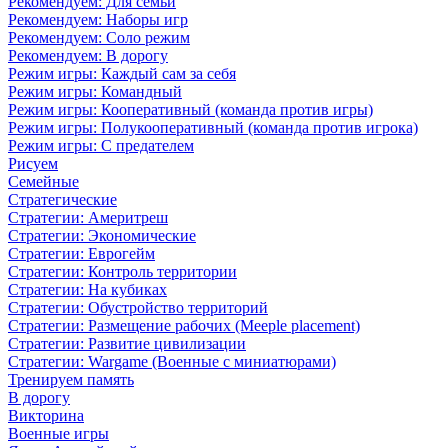
Рекомендуем: Для семьи
Рекомендуем: Наборы игр
Рекомендуем: Соло режим
Рекомендуем: В дорогу
Режим игры: Каждый сам за себя
Режим игры: Командный
Режим игры: Кооперативный (команда против игры)
Режим игры: Полукооперативный (команда против игрока)
Режим игры: С предателем
Рисуем
Семейные
Стратегические
Стратегии: Америтреш
Стратегии: Экономические
Стратегии: Еврогейм
Стратегии: Контроль территории
Стратегии: На кубиках
Стратегии: Обустройство территорий
Стратегии: Размещение рабочих (Meeple placement)
Стратегии: Развитие цивилизации
Стратегии: Wargame (Военные с миниатюрами)
Тренируем память
В дорогу
Викторина
Военные игры