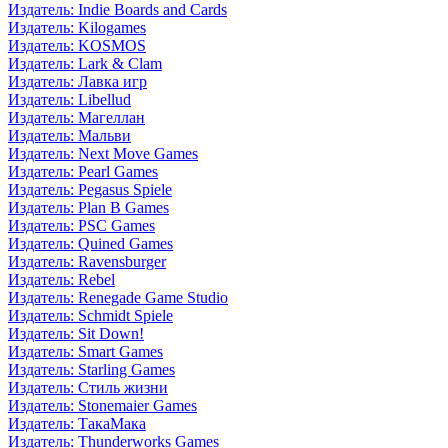
Издатель: Indie Boards and Cards
Издатель: Kilogames
Издатель: KOSMOS
Издатель: Lark & Clam
Издатель: Лавка игр
Издатель: Libellud
Издатель: Магеллан
Издатель: Мальви
Издатель: Next Move Games
Издатель: Pearl Games
Издатель: Pegasus Spiele
Издатель: Plan B Games
Издатель: PSC Games
Издатель: Quined Games
Издатель: Ravensburger
Издатель: Rebel
Издатель: Renegade Game Studio
Издатель: Schmidt Spiele
Издатель: Sit Down!
Издатель: Smart Games
Издатель: Starling Games
Издатель: Стиль жизни
Издатель: Stonemaier Games
Издатель: ТакаМака
Издатель: Thunderworks Games