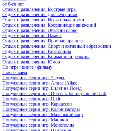
от 6-ти лет
Отдых и развлечения: Быстрые игры
Отдых и развлечения: Для вечеринок
Отдых и развлечения: Игры с заданиями
Отдых и развлечения: Координация движений
Отдых и развлечения: Обьясни слово
Отдых и развлечения: Память
Отдых и развлечения: Простые правила
Отдых и развлечения: Спорт и активный образ жизни
Отдых и развлечения: Викторины
Отдых и развлечения: Внимание и реакция
Отдых и развлечения: Юмор
По игре / книге / фильму
Показываем
Популярные серии игр: 7 чудес
Популярные серии игр: Алиас (Alias)
Популярные серии игр: Билет на Поезд
Популярные серии игр: Descent: Journeys in the Dark
Популярные серии игр: Dixit
Популярные серии игр: Каркассон
Популярные серии игр: Колонизаторы
Популярные серии игр: Маленький мир
Популярные серии игр: Манчкин
Популярные серии игр: Монополия
Популярные серии игр: Пандемия