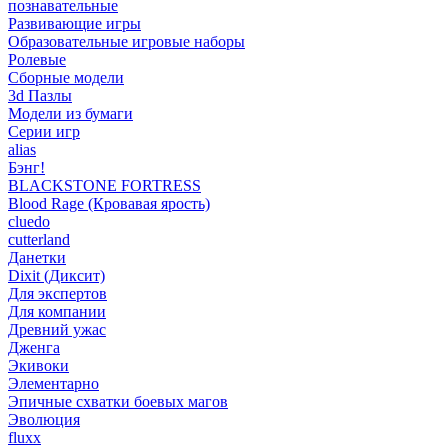
познавательные
Развивающие игры
Образовательные игровые наборы
Ролевые
Сборные модели
3d Пазлы
Модели из бумаги
Серии игр
alias
Бэнг!
BLACKSTONE FORTRESS
Blood Rage (Кровавая ярость)
cluedo
cutterland
Данетки
Dixit (Диксит)
Для экспертов
Для компании
Древний ужас
Дженга
Экивоки
Элементарно
Эпичные схватки боевых магов
Эволюция
fluxx