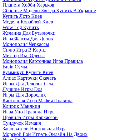
Планета Хобби Харьков
Сборные Модели Звезда Купить В Украине
Купить Лото Киев
Модели Кораблей Киев
Wow Tcg Купить
Желания Для Бутылочки
Игра Фанты Для Двоих
Монополия Черкассы
Сплю Игра В Карты
Мистер Икс Одесса
Монополия Карточная Игра Правила
Brain Сумы
Руммикуб Купить Киев
Алиас Карточки Скачать
Игры Для Девочек Секс
Лучшие Игры Dos
Игры Для Дорослих
Карточная Игра Мафия Правила
Клирик Манчкин
Игра Уно Правила Игры
Правила Игры Каркассон
Сундучок Измаил
Завоеватели Настольная Игра
Морской Бой Играть Онлайн На Двоих
Игра Краб