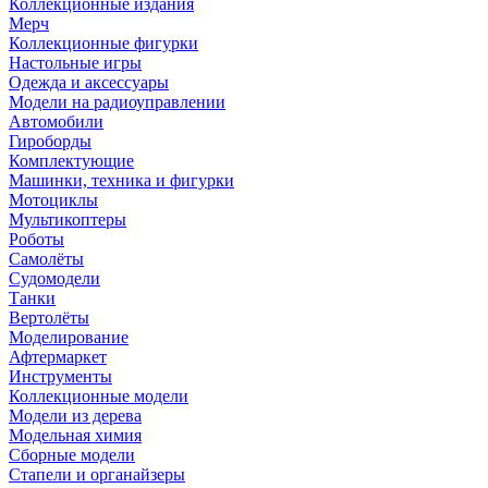
Коллекционные издания
Мерч
Коллекционные фигурки
Настольные игры
Одежда и аксессуары
Модели на радиоуправлении
Автомобили
Гироборды
Комплектующие
Машинки, техника и фигурки
Мотоциклы
Мультикоптеры
Роботы
Самолёты
Судомодели
Танки
Вертолёты
Моделирование
Афтермаркет
Инструменты
Коллекционные модели
Модели из дерева
Модельная химия
Сборные модели
Стапели и органайзеры