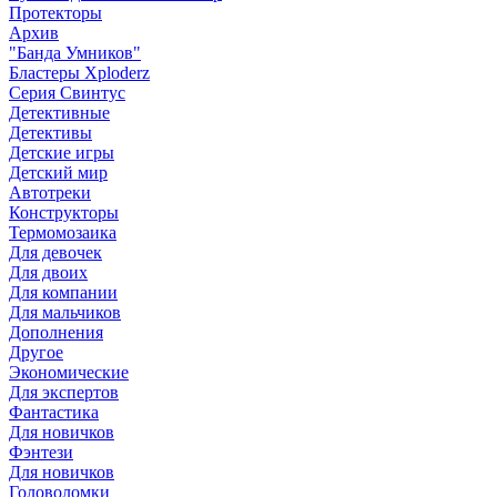
Протекторы
Архив
"Банда Умников"
Бластеры Xploderz
Cерия Свинтус
Детективные
Детективы
Детские игры
Детский мир
Автотреки
Конструкторы
Термомозаика
Для девочек
Для двоих
Для компании
Для мальчиков
Дополнения
Другое
Экономические
Для экспертов
Фантастика
Для новичков
Фэнтези
Для новичков
Головоломки