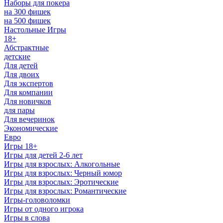
Наборы для покера
на 300 фишек
на 500 фишек
Настольные Игры
18+
Абстрактные
детские
Для детей
Для двоих
Для экспертов
Для компании
Для новичков
для пары
Для вечеринок
Экономические
Евро
Игры 18+
Игры для детей 2-6 лет
Игры для взрослых: Алкогольные
Игры для взрослых: Черный юмор
Игры для взрослых: Эротические
Игры для взрослых: Романтические
Игры-головоломки
Игры от одного игрока
Игры в слова