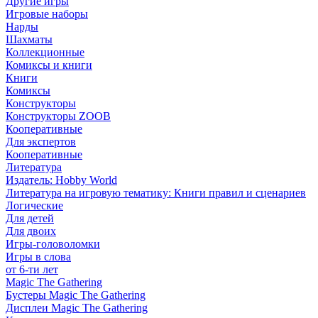
Другие игры
Игровые наборы
Нарды
Шахматы
Коллекционные
Комиксы и книги
Книги
Комиксы
Конструкторы
Конструкторы ZOOB
Кооперативные
Для экспертов
Кооперативные
Литература
Издатель: Hobby World
Литература на игровую тематику: Книги правил и сценариев
Логические
Для детей
Для двоих
Игры-головоломки
Игры в слова
от 6-ти лет
Magic The Gathering
Бустеры Magic The Gathering
Дисплеи Magic The Gathering