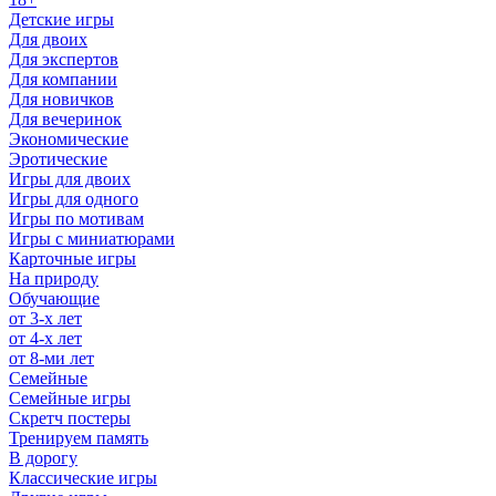
Детские игры
Для двоих
Для экспертов
Для компании
Для новичков
Для вечеринок
Экономические
Эротические
Игры для двоих
Игры для одного
Игры по мотивам
Игры с миниатюрами
Карточные игры
На природу
Обучающие
от 3-х лет
от 4-х лет
от 8-ми лет
Семейные
Семейные игры
Скретч постеры
Тренируем память
В дорогу
Классические игры