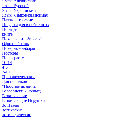
Язык: Английский
Язык: Русский
Язык: Украинский
Язык: Языконезависимая
Пазлы авторские
Подарки для влюбленных
По игре
книге
Покер, карты & гольф
Офисный гольф
Покерные наборы
Постеры
По возрасту
10-14
4-6
7-10
Приключенческие
Для новичков
"Простые правила"
Головоноги 2 (белые)
Развивающие
Развивающие Игрушки
3d Пазлы
логические
логопедические