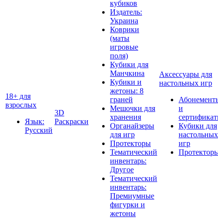
кубиков
Издатель:
Украина
Коврики
(маты
игровые
поля)
Кубики для
Манчкина
Аксессуары для
Кубики и
настольных игр
жетоны: 8
18+ для
граней
Абонемент
взрослых
Мешочки для
и
3D
хранения
сертифика
Язык:
Раскраски
Органайзеры
Кубики для
Русский
для игр
настольных
Протекторы
игр
Тематический
Протектор
инвентарь:
Другое
Тематический
инвентарь:
Премиумные
фигурки и
жетоны