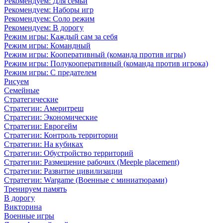
Рекомендуем: Для семьи
Рекомендуем: Наборы игр
Рекомендуем: Соло режим
Рекомендуем: В дорогу
Режим игры: Каждый сам за себя
Режим игры: Командный
Режим игры: Кооперативный (команда против игры)
Режим игры: Полукооперативный (команда против игрока)
Режим игры: С предателем
Рисуем
Семейные
Стратегические
Стратегии: Америтреш
Стратегии: Экономические
Стратегии: Еврогейм
Стратегии: Контроль территории
Стратегии: На кубиках
Стратегии: Обустройство территорий
Стратегии: Размещение рабочих (Meeple placement)
Стратегии: Развитие цивилизации
Стратегии: Wargame (Военные с миниатюрами)
Тренируем память
В дорогу
Викторина
Военные игры