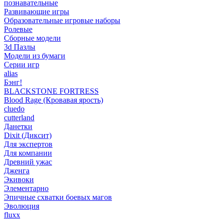
познавательные
Развивающие игры
Образовательные игровые наборы
Ролевые
Сборные модели
3d Пазлы
Модели из бумаги
Серии игр
alias
Бэнг!
BLACKSTONE FORTRESS
Blood Rage (Кровавая ярость)
cluedo
cutterland
Данетки
Dixit (Диксит)
Для экспертов
Для компании
Древний ужас
Дженга
Экивоки
Элементарно
Эпичные схватки боевых магов
Эволюция
fluxx