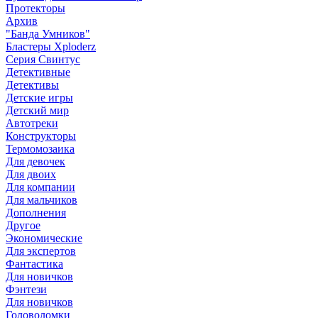
Протекторы
Архив
"Банда Умников"
Бластеры Xploderz
Cерия Свинтус
Детективные
Детективы
Детские игры
Детский мир
Автотреки
Конструкторы
Термомозаика
Для девочек
Для двоих
Для компании
Для мальчиков
Дополнения
Другое
Экономические
Для экспертов
Фантастика
Для новичков
Фэнтези
Для новичков
Головоломки