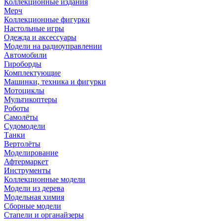
Коллекционные издания
Мерч
Коллекционные фигурки
Настольные игры
Одежда и аксессуары
Модели на радиоуправлении
Автомобили
Гироборды
Комплектующие
Машинки, техника и фигурки
Мотоциклы
Мультикоптеры
Роботы
Самолёты
Судомодели
Танки
Вертолёты
Моделирование
Афтермаркет
Инструменты
Коллекционные модели
Модели из дерева
Модельная химия
Сборные модели
Стапели и органайзеры