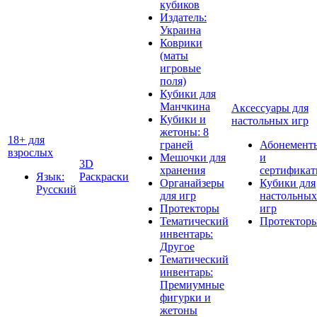
кубиков
Издатель:
Украина
Коврики
(маты
игровые
поля)
Кубики для
Манчкина
Аксессуары для
Кубики и
настольных игр
жетоны: 8
18+ для
граней
Абонемент
взрослых
Мешочки для
и
3D
хранения
сертифика
Язык:
Раскраски
Органайзеры
Кубики для
Русский
для игр
настольных
Протекторы
игр
Тематический
Протектор
инвентарь:
Другое
Тематический
инвентарь:
Премиумные
фигурки и
жетоны