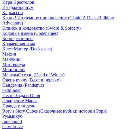
Игра Престолов
Имаджинариум
Каркассон
Кланк! Подземное приключение (Clank! A Deck-Building
Adventure)
Клинок и колдовство (Sword & Sorcery)
Кодовые имена (Codenames)
Кооперативные
Кромешная тьма
КвестМастер (Deckscape)
Мафия
Манчкин
Мистериум
Монополия
Мёртвый сезон (Dead of Winter)
Одень куклу (Вдягни ляльку)
Пандемия (Pandemic)
pathfinder
Песнь Льда и Огня
Покорение Марса
Правда или дело
Rory's Story Cubes (Сказочные кубики историй Рори)
Руммикуб
runebound
Семейные