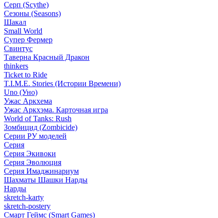
Серп (Scythe)
Сезоны (Seasons)
Шакал
Small World
Супер Фермер
Свинтус
Таверна Красный Дракон
thinkers
Ticket to Ride
T.I.M.E. Stories (Истории Времени)
Uno (Уно)
Ужас Аркхема
Ужас Аркхэма. Карточная игра
World of Tanks: Rush
Зомбицид (Zombicide)
Серии РУ моделей
Серия
Серия Экивоки
Серия Эволюция
Серия Имаджинариум
Шахматы Шашки Нарды
Нарды
skretch-karty
skretch-postery
Смарт Геймс (Smart Games)