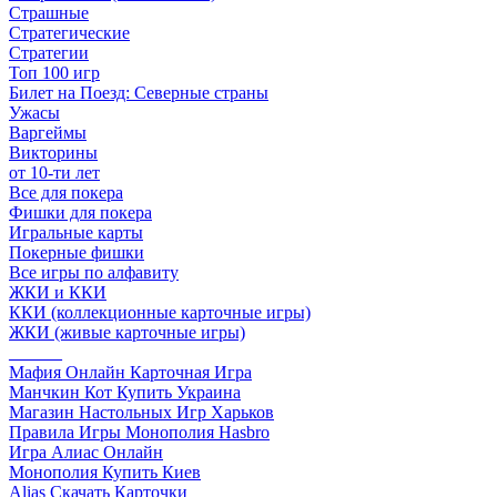
Страшные
Стратегические
Стратегии
Топ 100 игр
Билет на Поезд: Северные страны
Ужасы
Варгеймы
Викторины
от 10-ти лет
Все для покера
Фишки для покера
Игральные карты
Покерные фишки
Все игры по алфавиту
ЖКИ и ККИ
ККИ (коллекционные карточные игры)
ЖКИ (живые карточные игры)
______
Мафия Онлайн Карточная Игра
Манчкин Кот Купить Украина
Магазин Настольных Игр Харьков
Правила Игры Монополия Hasbro
Игра Алиас Онлайн
Монополия Купить Киев
Alias Скачать Карточки