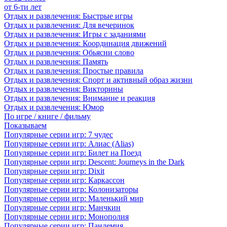
от 6-ти лет
Отдых и развлечения: Быстрые игры
Отдых и развлечения: Для вечеринок
Отдых и развлечения: Игры с заданиями
Отдых и развлечения: Координация движений
Отдых и развлечения: Обьясни слово
Отдых и развлечения: Память
Отдых и развлечения: Простые правила
Отдых и развлечения: Спорт и активный образ жизни
Отдых и развлечения: Викторины
Отдых и развлечения: Внимание и реакция
Отдых и развлечения: Юмор
По игре / книге / фильму
Показываем
Популярные серии игр: 7 чудес
Популярные серии игр: Алиас (Alias)
Популярные серии игр: Билет на Поезд
Популярные серии игр: Descent: Journeys in the Dark
Популярные серии игр: Dixit
Популярные серии игр: Каркассон
Популярные серии игр: Колонизаторы
Популярные серии игр: Маленький мир
Популярные серии игр: Манчкин
Популярные серии игр: Монополия
Популярные серии игр: Пандемия