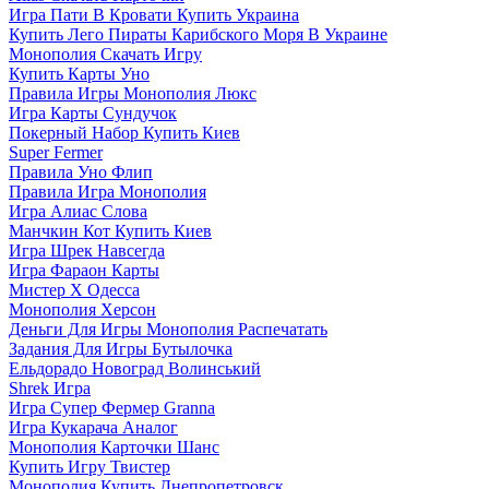
Игра Пати В Кровати Купить Украина
Купить Лего Пираты Карибского Моря В Украине
Монополия Скачать Игру
Купить Карты Уно
Правила Игры Монополия Люкс
Игра Карты Сундучок
Покерный Набор Купить Киев
Super Fermer
Правила Уно Флип
Правила Игра Монополия
Игра Алиас Слова
Манчкин Кот Купить Киев
Игра Шрек Навсегда
Игра Фараон Карты
Мистер Х Одесса
Монополия Херсон
Деньги Для Игры Монополия Распечатать
Задания Для Игры Бутылочка
Ельдорадо Новоград Волинський
Shrek Игра
Игра Супер Фермер Granna
Игра Кукарача Аналог
Монополия Карточки Шанс
Купить Игру Твистер
Монополия Купить Днепропетровск