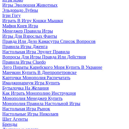
Игры Эволюция Животных
Эльдорадо Лубны
Ігри Гогу
Играть В Игру Кошки Мышки
Мафия Киев Игра
Менеджер Правила Игры
Игры Для Взрослых Фанты
Правда Или Дело Камасутра Список Вопросов
Правила Игры Дженга
Настольная Игра Эрудит Правила
Вопросы Для Игры Правда Или Действия
Правила Игры Cluedo
Лего Пираты Карибского Моря Купить В Украине
Манчкин Купить В Днепропетровске
Карточки Монополия Распечатать
Имаджинариум Игра Купить
Бутылочка На Желания
Как Играть Монополию Инструкция
Монополия Менеджер Купить
Монополия Правила Настольной Игры
Настольная Игра Рынок
Настольные Игры Николаев
Щит Агенты
Бренды