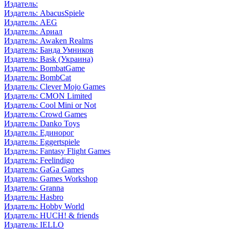
Издатель:
Издатель: AbacusSpiele
Издатель: AEG
Издатель: Ариал
Издатель: Awaken Realms
Издатель: Банда Умников
Издатель: Bask (Украина)
Издатель: BombatGame
Издатель: BombCat
Издатель: Clever Mojo Games
Издатель: CMON Limited
Издатель: Cool Mini or Not
Издатель: Crowd Games
Издатель: Danko Toys
Издатель: Единорог
Издатель: Eggertspiele
Издатель: Fantasy Flight Games
Издатель: Feelindigo
Издатель: GaGa Games
Издатель: Games Workshop
Издатель: Granna
Издатель: Hasbro
Издатель: Hobby World
Издатель: HUCH! & friends
Издатель: IELLO