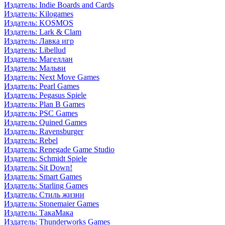
Издатель: Indie Boards and Cards
Издатель: Kilogames
Издатель: KOSMOS
Издатель: Lark & Clam
Издатель: Лавка игр
Издатель: Libellud
Издатель: Магеллан
Издатель: Мальви
Издатель: Next Move Games
Издатель: Pearl Games
Издатель: Pegasus Spiele
Издатель: Plan B Games
Издатель: PSC Games
Издатель: Quined Games
Издатель: Ravensburger
Издатель: Rebel
Издатель: Renegade Game Studio
Издатель: Schmidt Spiele
Издатель: Sit Down!
Издатель: Smart Games
Издатель: Starling Games
Издатель: Стиль жизни
Издатель: Stonemaier Games
Издатель: ТакаМака
Издатель: Thunderworks Games