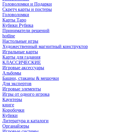
Головоломки и Подарки
Cкретч карты и постеры
Головоломки
Карты Таро
Кубики Рубика
Приниматели решений
hotline
Настольные игры
Художественный магнитный конструктор
Игральные карты
Карты для гадания
КЛАССИЧЕСКИЕ
Игровые аксессуары
Альбомы
Башни, стаканы & мешочки
Для экспертов
Игровые элементы
Игры от одного игрока
Каунтеры
книге
Коробочки
Кубики
Литература и каталоги
Органайзеры
Игровые системы