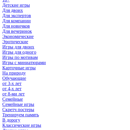
Детские игры
Для двоих
Для экспертов
Для компании
Для новичков
Для вечеринок
Экономические
Эротические
Игры для двоих
Игры для одного
Игры по мотивам
Игры с миниатюрами
Карточные игры
На природу
Обучающие
от 3-х лет
от 4-х лет
от 8-ми лет
Семейные
Семейные игры
Скретч постеры
Тренируем память
В дорогу
Классические игры