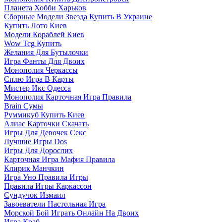
Планета Хобби Харьков
Сборные Модели Звезда Купить В Украине
Купить Лото Киев
Модели Кораблей Киев
Wow Tcg Купить
Желания Для Бутылочки
Игра Фанты Для Двоих
Монополия Черкассы
Сплю Игра В Карты
Мистер Икс Одесса
Монополия Карточная Игра Правила
Brain Сумы
Руммикуб Купить Киев
Алиас Карточки Скачать
Игры Для Девочек Секс
Лучшие Игры Dos
Игры Для Дорослих
Карточная Игра Мафия Правила
Клирик Манчкин
Игра Уно Правила Игры
Правила Игры Каркассон
Сундучок Измаил
Завоеватели Настольная Игра
Морской Бой Играть Онлайн На Двоих
Игра Краб