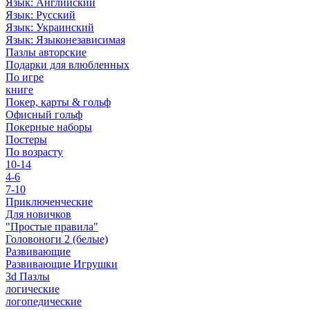
Язык: Английский
Язык: Русский
Язык: Украинский
Язык: Языконезависимая
Пазлы авторские
Подарки для влюбленных
По игре
книге
Покер, карты & гольф
Офисный гольф
Покерные наборы
Постеры
По возрасту
10-14
4-6
7-10
Приключенческие
Для новичков
"Простые правила"
Головоноги 2 (белые)
Развивающие
Развивающие Игрушки
3d Пазлы
логические
логопедические