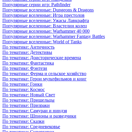
Популярные серии игр: Pathfinder
Популярные вселенные: Dungeons & Dragons
Популярные вселенные: Игра престолов
Популярные вселенные: Ужасы Лавкрафта
Популярные вселенные: Властелин колец
Популярные вселенные: Warhammer 40 000
Популярные вселенные: Warhammer Fantasy Battles
Популярные вселенные: World of Tanks
По тематике: Античность
По тематике: Детективы
По тематике: Доисторические времена
По тематике: Фантастика
По тематике: Фэнтези
По тематике: Ферма и сельское хозяйство
По тематике: Герои мультфильмов и книг
По тематике: Гонки
По тематике: Космос
По тематике: Новый Свет
По тематике: Пришельцы
По тематике: Призраки
По тематике: Самураи и ниндзя
По тематике: Шпионы и разведчики
По тематике: Сказки
По тематике: Средневековье
По тематике: Супергерои