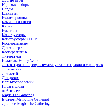
Другие игры
Игровые наборы
Нарды
Шахматы
Коллекционные
Комиксы и книги
Книги
Комиксы
Конструкторы
Конструкторы ZOOB
Кооперативные
Для экспертов
Кооперативные
Литература
Издатель: Hobby World
Литература на игровую тематику: Книги правил и сценариев
Логические
Для детей
Для двоих
Игры-головоломки
Игры в слова
от 6-ти лет
Magic The Gathering
Бустеры Magic The Gathering
Дисплеи Magic The Gathering