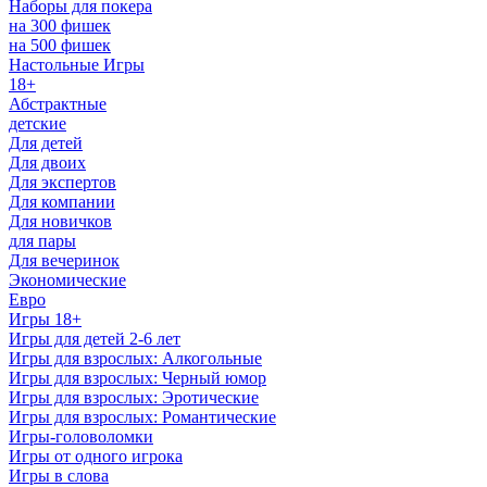
Наборы для покера
на 300 фишек
на 500 фишек
Настольные Игры
18+
Абстрактные
детские
Для детей
Для двоих
Для экспертов
Для компании
Для новичков
для пары
Для вечеринок
Экономические
Евро
Игры 18+
Игры для детей 2-6 лет
Игры для взрослых: Алкогольные
Игры для взрослых: Черный юмор
Игры для взрослых: Эротические
Игры для взрослых: Романтические
Игры-головоломки
Игры от одного игрока
Игры в слова